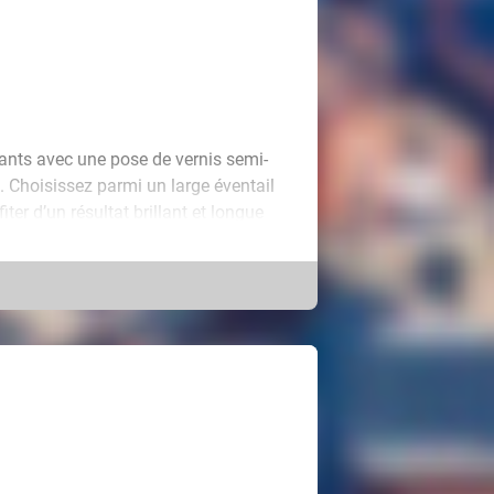
ants avec une pose de vernis semi-
oi. Choisissez parmi un large éventail
er d’un résultat brillant et longue
 nail artist passionnée, et accordez-
erne et cosy. Entre expertise et
ne mise en beauté soignée et un