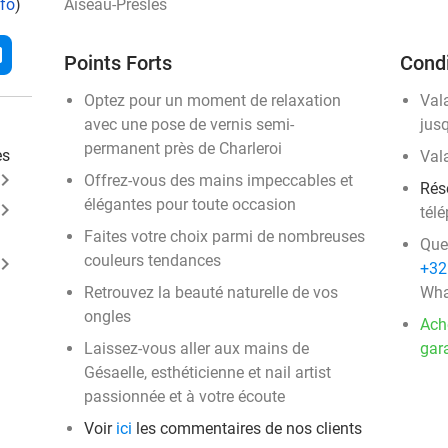
nfo
)
Aiseau-Presles
l
Points Forts
Condi
Optez pour un moment de relaxation
Val
avec une pose de vernis semi-
jus
permanent près de Charleroi
es
Val
ard_arrow_right
Offrez-vous des mains impeccables et
Rés
élégantes pour toute occasion
ard_arrow_right
tél
Faites votre choix parmi de nombreuses
Que
couleurs tendances
ard_arrow_right
+32
Retrouvez la beauté naturelle de vos
Wha
ongles
Ach
Laissez-vous aller aux mains de
gara
Gésaelle, esthéticienne et nail artist
passionnée et à votre écoute
Voir
ici
les commentaires de nos clients