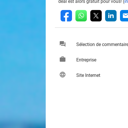
deal est alors gratuit pour vous! (
i
whatsapp
linkedin
fb
mai
chat
Sélection de commentair
keybo
work
keybo
Entreprise
language
keybo
Site Internet