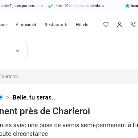
nible 7 jours par semaine
+ de 10 millions de membres
cueil
À proximité
Restaurants
Hôtels
keyboard_arrow_down
é
>
Belle, tu seras...
ent près de Charleroi
es avec une pose de vernis semi-permanent à l'insti
oute circonstance