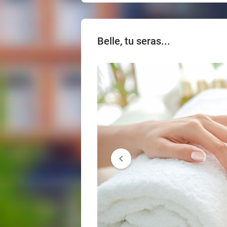
Belle, tu seras...
chevron_left