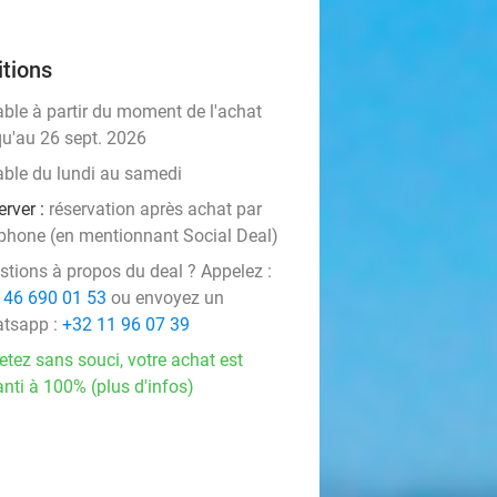
tions
able à partir du moment de l'achat
qu'au 26 sept. 2026
able du lundi au samedi
erver :
réservation après achat par
éphone (en mentionnant Social Deal)
stions à propos du deal ? Appelez :
 46 690 01 53
ou envoyez un
tsapp :
+32 11 96 07 39
etez sans souci, votre achat est
nti à 100% (plus d'infos)