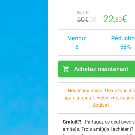
Régulier
22
€
50€
,50
Vendu:
Réductio
8
55%
shopping_cart
Achetez maintenant
navi
Nouveaux Social Deals tous les
jours à minuit. Faites vite, épuisé
épuisé !
Gratuit?!
- Partagez ce deal avec 
ami(e)s. Trois ami(e)s l'achètent?