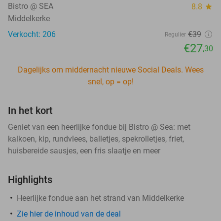
Bistro @ SEA
8.8
star
Middelkerke
Verkocht: 206
€39
Regulier
€27
,30
Dagelijks om middernacht nieuwe Social Deals. Wees
snel, op = op!
In het kort
Geniet van een heerlijke fondue bij Bistro @ Sea: met
kalkoen, kip, rundvlees, balletjes, spekrolletjes, friet,
huisbereide sausjes, een fris slaatje en meer
Highlights
Heerlijke fondue aan het strand van Middelkerke
Zie hier de inhoud van de deal