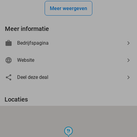
Meer weergeven
Meer informatie
Bedrijfspagina
Website
Deel deze deal
Locaties
food