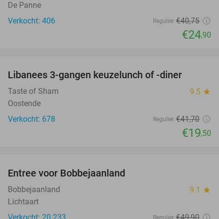
De Panne
Verkocht: 406
€40
,75
Regulier
€24
,90
favorite_border
Libanees 3-gangen keuzelunch of -diner
53%
Taste of Sham
9.5
star
Oostende
Verkocht: 678
€41
,70
Regulier
€19
,50
favorite_border
Entree voor Bobbejaanland
40%
Bobbejaanland
9.1
star
Lichtaart
Verkocht: 20.233
€49
,90
Regulier