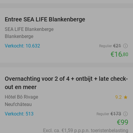
favorite_border
Entree SEA LIFE Blankenberge
20%
SEA LIFE Blankenberge
Blankenberge
Verkocht: 10.632
€21
Regulier
€16
,80
favorite_border
Overnachting voor 2 of 4 + ontbijt + late check-
43%
out en meer
Hôtel Bô Rivage
9.2
star
Neufchâteau
Verkocht: 513
€173
Regulier
€99
Excl. ca. €1,59 p.p.p.n. toeristenbelasting