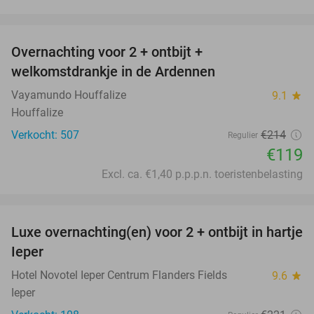
favorite_border
Overnachting voor 2 + ontbijt +
44%
welkomstdrankje in de Ardennen
Vayamundo Houffalize
9.1
star
Houffalize
Verkocht: 507
€214
Regulier
€119
Excl. ca. €1,40 p.p.p.n. toeristenbelasting
favorite_border
Luxe overnachting(en) voor 2 + ontbijt in hartje
35%
Ieper
Hotel Novotel Ieper Centrum Flanders Fields
9.6
star
Ieper