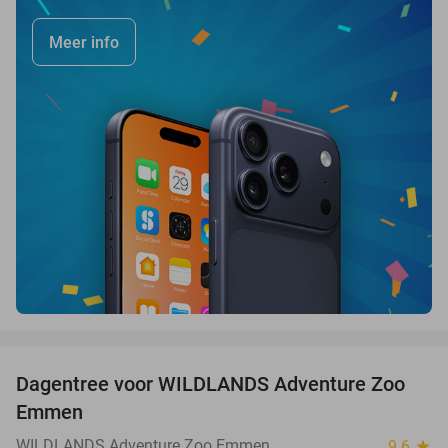
Meer info
favorite_border
Dagentree voor WILDLANDS Adventure Zoo
24%
Emmen
WILDLANDS Adventure Zoo Emmen
9.6
star