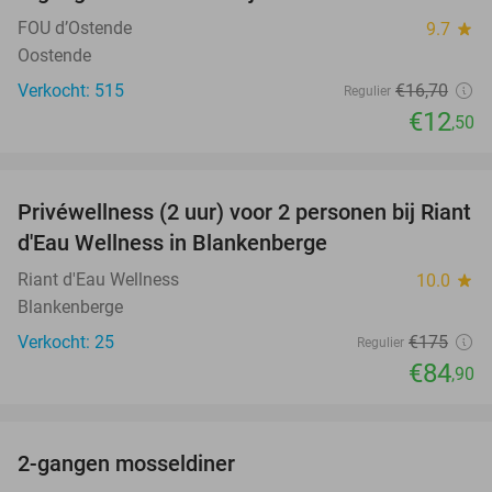
FOU d’Ostende
9.7
star
Oostende
Verkocht: 515
€16
,70
Regulier
€12
,50
favorite_border
Privéwellness (2 uur) voor 2 personen bij Riant
51%
d'Eau Wellness in Blankenberge
Riant d'Eau Wellness
10.0
star
Blankenberge
Verkocht: 25
€175
Regulier
€84
,90
favorite_border
2-gangen mosseldiner
39%