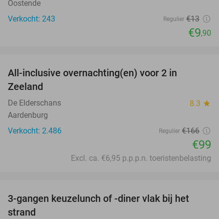
Oostende
Verkocht: 243
€13
Regulier
€9
,90
favorite_border
All-inclusive overnachting(en) voor 2 in
40%
Zeeland
De Elderschans
8.3
star
Aardenburg
Verkocht: 2.486
€166
Regulier
€99
Excl. ca. €6,95 p.p.p.n. toeristenbelasting
favorite_border
3-gangen keuzelunch of -diner vlak bij het
41%
strand