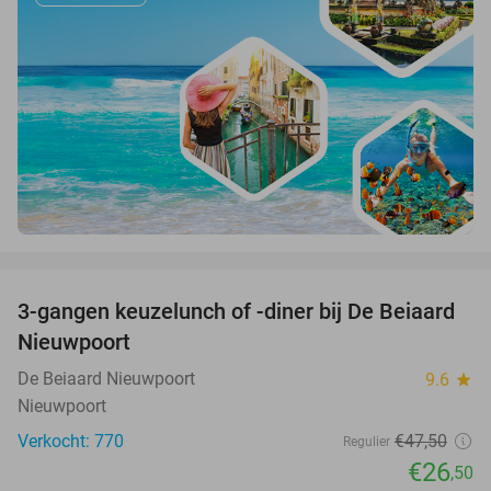
favorite_border
3-gangen keuzelunch of -diner bij De Beiaard
44%
Nieuwpoort
De Beiaard Nieuwpoort
9.6
star
Nieuwpoort
Verkocht: 770
€47
,50
Regulier
€26
,50