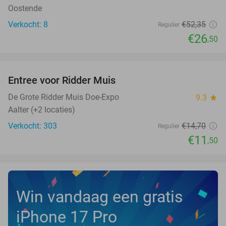
Oostende
Verkocht: 8
€52
,35
Regulier
€26
,50
favorite_border
Entree voor Ridder Muis
22%
NEW
TODAY
De Grote Ridder Muis Doe-Expo
9.3
star
Aalter (+2 locaties)
Verkocht: 303
€14
,70
Regulier
€11
,50
Win vandaag een gratis
iPhone 17 Pro