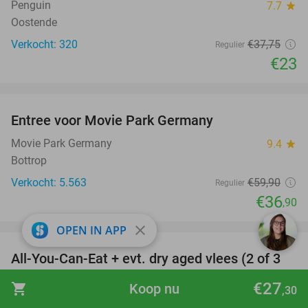
Penguin
7.7
star
Oostende
Verkocht: 320
€37
,75
Regulier
€23
favorite_border
Entree voor Movie Park Germany
38%
Movie Park Germany
9.4
star
Bottrop
Verkocht: 5.563
€59
,90
Regulier
€36
,90
favorite_border
close
OPEN IN APP
All-You-Can-Eat + evt. dry aged vlees (2 of 3
29%
uur)
€27
shopping_cart
Koop nu
,30
De wereld is klein
7.5
star