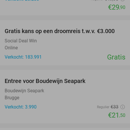
€29
,90
favorite_border
Gratis kans op een droomreis t.w.v. €3.000
Social Deal Win
Online
Gratis
Verkocht: 183.991
favorite_border
Entree voor Boudewijn Seapark
35%
Boudewijn Seapark
Brugge
Verkocht: 3.990
€33
Regulier
€21
,50
favorite_border