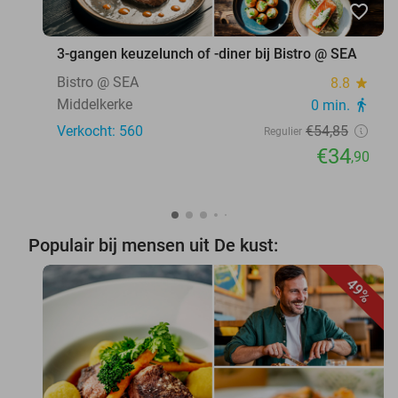
favorite_border
3-gangen keuzelunch of -diner bij Bistro @ SEA
Bistro @ SEA
8.8
star
Middelkerke
0 min.
directions_walk
Verkocht: 560
€54
,85
Regulier
€34
,90
Populair bij mensen uit De kust:
49%