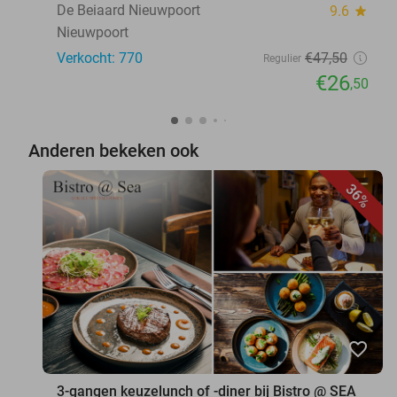
De Beiaard Nieuwpoort
9.6
star
Nieuwpoort
Verkocht: 770
€47
,50
Regulier
€26
,50
Anderen bekeken ook
36%
favorite_border
3-gangen keuzelunch of -diner bij Bistro @ SEA