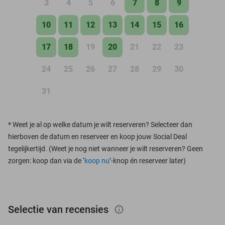
3
4
5
6
7
8
9
10
11
12
13
14
15
16
17
18
19
20
21
22
23
24
25
26
27
28
29
30
31
*
Weet je al op welke datum je wilt reserveren? Selecteer dan
hierboven de datum en reserveer en koop jouw Social Deal
tegelijkertijd. (Weet je nog niet wanneer je wilt reserveren? Geen
zorgen: koop dan via de ‘
koop nu
’-knop én reserveer later)
Selectie van recensies
info_outlined