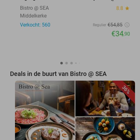
Bistro @ SEA
8.8
star
Middelkerke
Verkocht: 560
€54
,85
Regulier
€34
,90
Deals in de buurt van Bistro @ SEA
36%