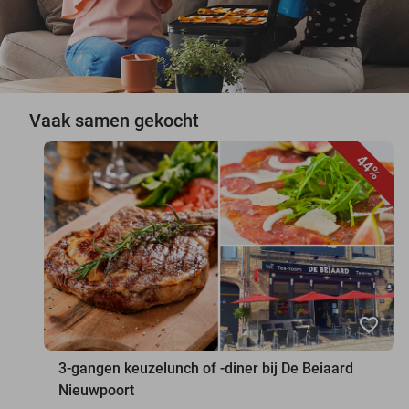
Vaak samen gekocht
44%
favorite_border
3-gangen keuzelunch of -diner bij De Beiaard
Nieuwpoort