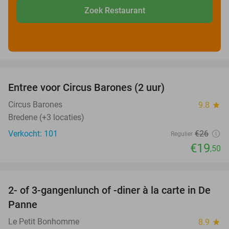
Zoek Restaurant
favorite_border
Entree voor Circus Barones (2 uur)
25%
Circus Barones
9.8
star
Bredene (+3 locaties)
Verkocht: 101
€26
Regulier
€19
,50
favorite_border
2- of 3-gangenlunch of -diner à la carte in De
39%
Panne
Le Petit Bonhomme
8.9
star