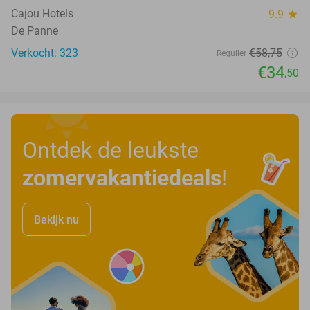
Cajou Hotels
9.9
star
De Panne
Verkocht: 323
€58
,75
Regulier
€34
,50
Ontdek de leukste
zomervakantiedeals
!
Bekijk nu