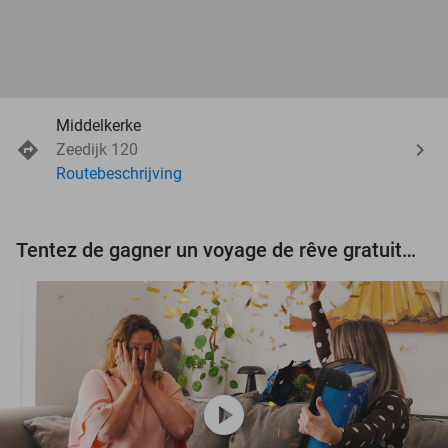
Middelkerke
Zeedijk 120
Routebeschrijving
Tentez de gagner un voyage de rêve gratuit d'une valeur de 3.000 € !
play_circle