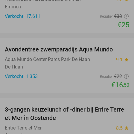
Emmen
Verkocht: 17.611
€33
Regulier
€25
favorite_border
Avondentree zwemparadijs Aqua Mundo
25%
Aqua Mundo Center Parcs Park De Haan
9.1
star
De Haan
Verkocht: 1.353
€22
Regulier
€16
,50
favorite_border
3-gangen keuzelunch of -diner bij Entre Terre
41%
et Mer in Oostende
Entre Terre et Mer
8.5
star