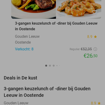
favorite_border
3-gangen keuzelunch of -diner bij Gouden Leeuw
in Oostende
Gouden Leeuw
8.9
star
Oostende
Verkocht: 8
€52
,35
Regulier
€26
,50
favorite_border
Deals in De kust
3-gangen keuzelunch of -diner bij Gouden
49%
Leeuw in Oostende
Gouden Leeuw
8.9
star