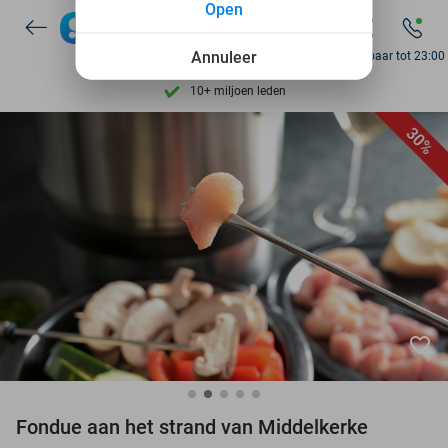
Open
7 dagen per week beschikbaar
10+ miljoen leden
Annuleer
Bereikbaar tot 23:00
9,4
op basis van
205.993 reviews
Ontdek 15.000+ deals
30%
7 dagen per week beschikbaar
10+ miljoen leden
favorite_border
Fondue aan het strand van Middelkerke