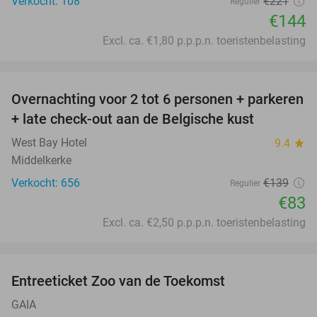
Verkocht: 108
€221
Regulier
€144
Excl. ca. €1,80 p.p.p.n. toeristenbelasting
favorite_border
Overnachting voor 2 tot 6 personen + parkeren
40%
+ late check-out aan de Belgische kust
West Bay Hotel
9.4
star
Middelkerke
Verkocht: 656
€139
Regulier
€83
Excl. ca. €2,50 p.p.p.n. toeristenbelasting
favorite_border
Entreeticket Zoo van de Toekomst
24%
GAIA