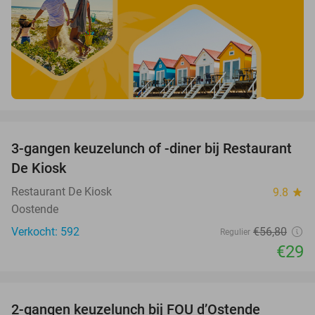
favorite_border
3-gangen keuzelunch of -diner bij Restaurant
49%
De Kiosk
Restaurant De Kiosk
9.8
star
Oostende
Verkocht: 592
€56
,80
Regulier
€29
favorite_border
2-gangen keuzelunch bij FOU d’Ostende
25%