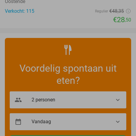
Oostende
Verkocht: 115
€48
,35
Regulier
€28
,50
Voordelig spontaan uit
eten?