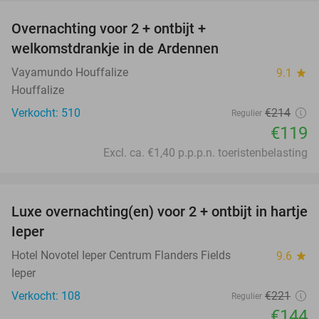
Overnachting voor 2 + ontbijt +
44%
welkomstdrankje in de Ardennen
Vayamundo Houffalize
9.1
star
Houffalize
Verkocht: 510
€214
Regulier
€119
Excl. ca. €1,40 p.p.p.n. toeristenbelasting
favorite_border
Luxe overnachting(en) voor 2 + ontbijt in hartje
35%
Ieper
Hotel Novotel Ieper Centrum Flanders Fields
9.6
star
Ieper
Verkocht: 108
€221
Regulier
€144