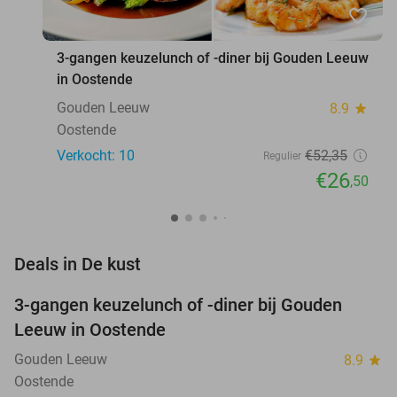
favorite_border
3-gangen keuzelunch of -diner bij Gouden Leeuw
in Oostende
Gouden Leeuw
8.9
star
Oostende
Verkocht: 10
€52
,35
Regulier
€26
,50
favorite_border
Deals in De kust
3-gangen keuzelunch of -diner bij Gouden
49%
Leeuw in Oostende
Gouden Leeuw
8.9
star
Oostende