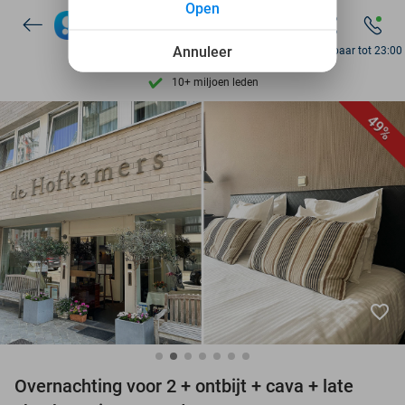
Open
7 dagen per week beschikbaar
10+ miljoen leden
Annuleer
Bereikbaar tot 23:00
9,4
op basis van
206.057 reviews
Ontdek 15.000+ deals
49%
7 dagen per week beschikbaar
10+ miljoen leden
favorite_border
Overnachting voor 2 + ontbijt + cava + late