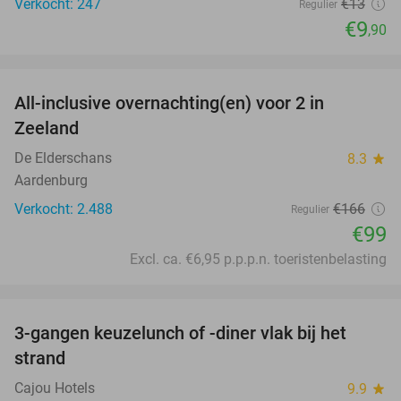
Verkocht: 247
€13
Regulier
€9
,90
favorite_border
All-inclusive overnachting(en) voor 2 in
40%
Zeeland
De Elderschans
8.3
star
Aardenburg
Verkocht: 2.488
€166
Regulier
€99
Excl. ca. €6,95 p.p.p.n. toeristenbelasting
favorite_border
3-gangen keuzelunch of -diner vlak bij het
41%
strand
Cajou Hotels
9.9
star