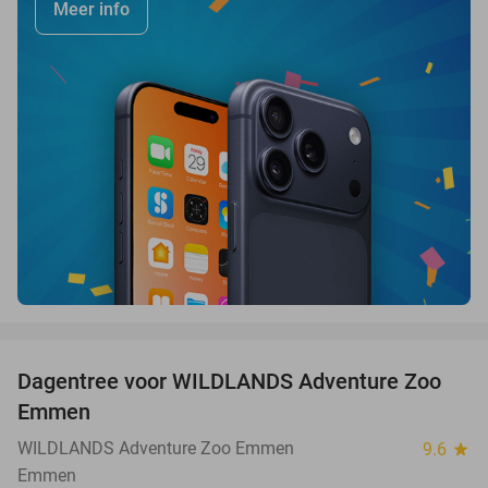
Meer info
favorite_border
Dagentree voor WILDLANDS Adventure Zoo
24%
Emmen
WILDLANDS Adventure Zoo Emmen
9.6
star
Emmen