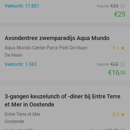
Verkocht: 17.801
€33
Regulier
€25
favorite_border
Avondentree zwemparadijs Aqua Mundo
25%
Aqua Mundo Center Parcs Park De Haan
9.1
star
De Haan
Verkocht: 1.365
€22
Regulier
€16
,50
favorite_border
3-gangen keuzelunch of -diner bij Entre Terre
41%
et Mer in Oostende
Entre Terre et Mer
8.5
star
Oostende