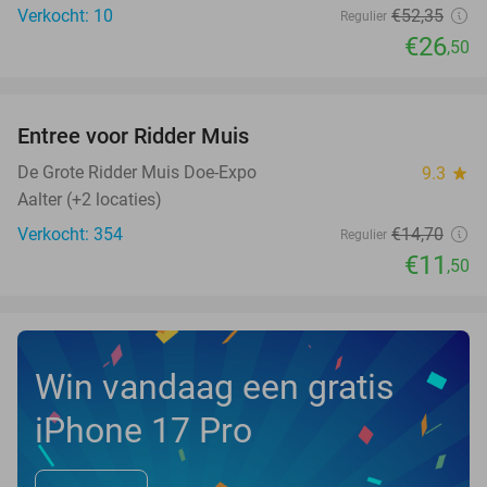
Verkocht: 10
€52
,35
Regulier
€26
,50
favorite_border
Entree voor Ridder Muis
22%
NEW
TODAY
De Grote Ridder Muis Doe-Expo
9.3
star
Aalter (+2 locaties)
Verkocht: 354
€14
,70
Regulier
€11
,50
Win vandaag een gratis
iPhone 17 Pro