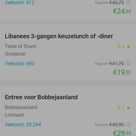
Verkocht: 412
€40
,75
Regulier
€24
,90
favorite_border
Libanees 3-gangen keuzelunch of -diner
53%
Taste of Sham
9.5
star
Oostende
Verkocht: 690
€41
,70
Regulier
€19
,50
favorite_border
Entree voor Bobbejaanland
40%
Bobbejaanland
9.1
star
Lichtaart
Verkocht: 20.294
€49
,90
Regulier
€29
,90