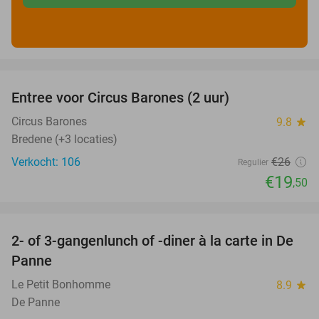
favorite_border
Entree voor Circus Barones (2 uur)
25%
Circus Barones
9.8
star
Bredene (+3 locaties)
Verkocht: 106
€26
Regulier
€19
,50
favorite_border
2- of 3-gangenlunch of -diner à la carte in De
39%
Panne
Le Petit Bonhomme
8.9
star
De Panne