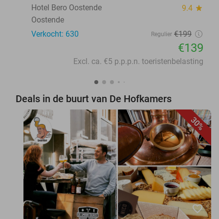
Hotel Bero Oostende
9.4
star
Oostende
Verkocht: 630
€199
Regulier
€139
Excl. ca. €5 p.p.p.n. toeristenbelasting
Deals in de buurt van De Hofkamers
30%
favorite_border