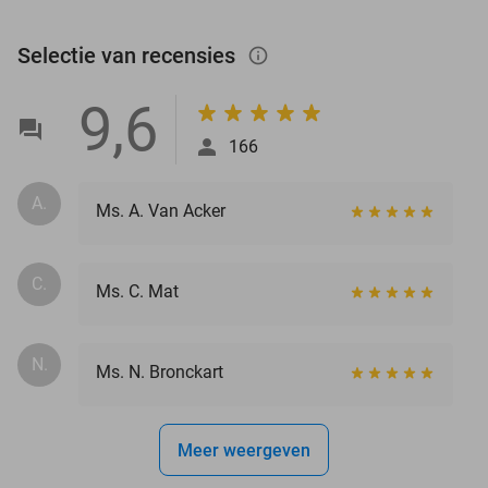
Selectie van recensies
info_outlined
9,6
166
A.
Ms. A. Van Acker
C.
Ms. C. Mat
N.
Ms. N. Bronckart
Meer weergeven