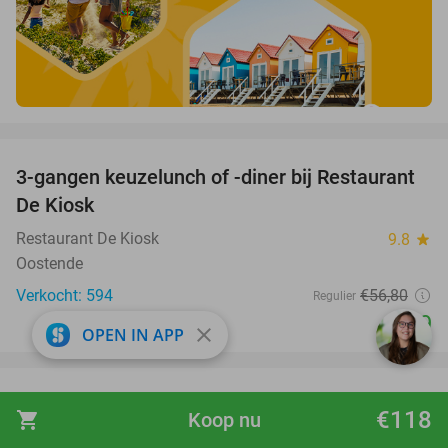
favorite_border
3-gangen keuzelunch of -diner bij Restaurant
49%
De Kiosk
Restaurant De Kiosk
9.8
star
Oostende
Verkocht: 594
€56
,80
Regulier
€29
close
OPEN IN APP
favorite_border
2-gangen keuzelunch bij FOU d’Ostende
25%
€118
shopping_cart
Koop nu
FOU d’Ostende
9.7
star