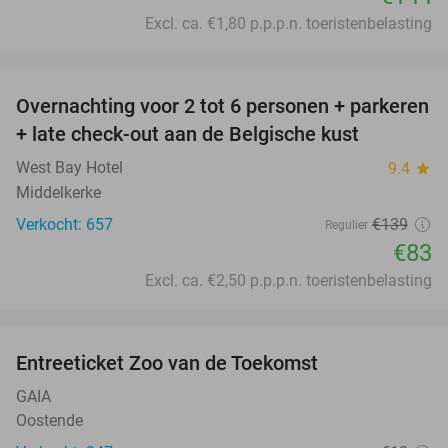
Excl. ca. €1,80 p.p.p.n. toeristenbelasting
favorite_border
Overnachting voor 2 tot 6 personen + parkeren
40%
+ late check-out aan de Belgische kust
West Bay Hotel
9.4
star
Middelkerke
Verkocht: 657
€139
Regulier
€83
Excl. ca. €2,50 p.p.p.n. toeristenbelasting
favorite_border
Entreeticket Zoo van de Toekomst
24%
GAIA
Oostende