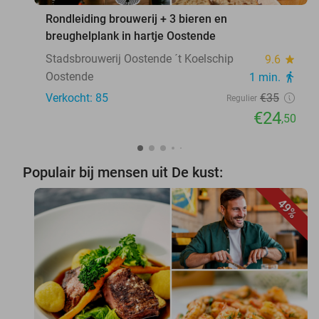
Rondleiding brouwerij + 3 bieren en
breughelplank in hartje Oostende
Stadsbrouwerij Oostende ´t Koelschip
9.6
star
Oostende
1 min.
directions_walk
Verkocht: 85
€35
Regulier
€24
,50
Populair bij mensen uit De kust:
49%