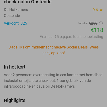
check-out in Oostende
De Hofkamers
9.6
star
Oostende
Verkocht: 325
€230
Regulier
€118
Excl. ca. €5 p.p.p.n. toeristenbelasting
Dagelijks om middernacht nieuwe Social Deals. Wees
snel, op = op!
In het kort
Voor 2 personen: overnachting in een kamer met hemelbed
inclusief ontbijt, late check-out, 1 uur gebruik van de
infraroodcabine en cava bij De Hofkamers
Highlights