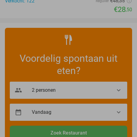
Verkocht: 122
€48
,35
Regulier
€28
,50
Voordelig spontaan uit
eten?
Zoek Restaurant