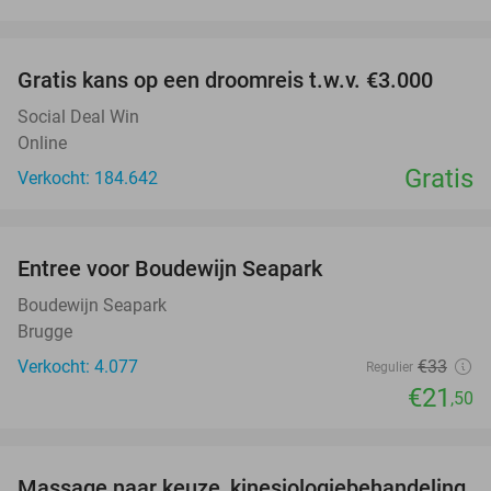
favorite_border
Gratis kans op een droomreis t.w.v. €3.000
Social Deal Win
Online
Gratis
Verkocht: 184.642
favorite_border
Entree voor Boudewijn Seapark
35%
Boudewijn Seapark
Brugge
Verkocht: 4.077
€33
Regulier
€21
,50
favorite_border
Massage naar keuze, kinesiologiebehandeling