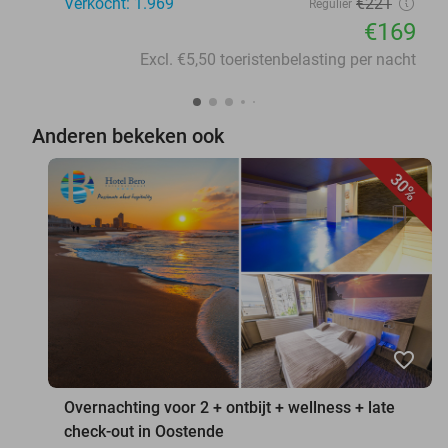
Verkocht: 1.969
€221
Regulier
€169
Excl. €5,50 toeristenbelasting per nacht
Anderen bekeken ook
30%
favorite_border
Overnachting voor 2 + ontbijt + wellness + late
check-out in Oostende