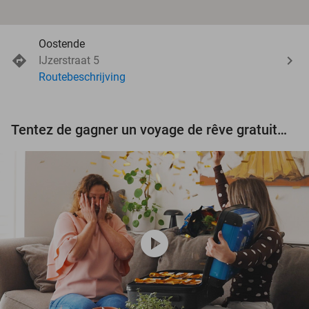
Oostende
IJzerstraat 5
Routebeschrijving
Tentez de gagner un voyage de rêve gratuit d'une valeur de 3.000 € !
play_circle