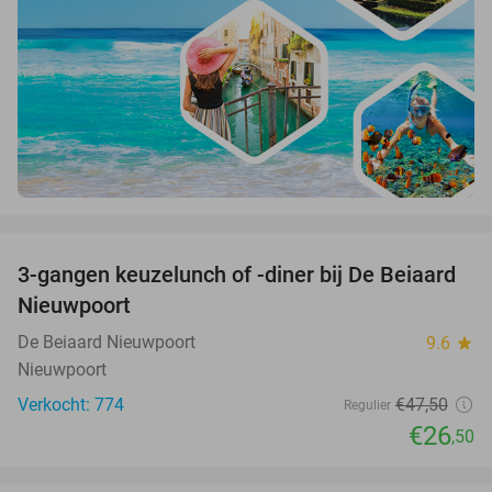
favorite_border
3-gangen keuzelunch of -diner bij De Beiaard
44%
Nieuwpoort
De Beiaard Nieuwpoort
9.6
star
Nieuwpoort
Verkocht: 774
€47
,50
Regulier
€26
,50
favorite_border