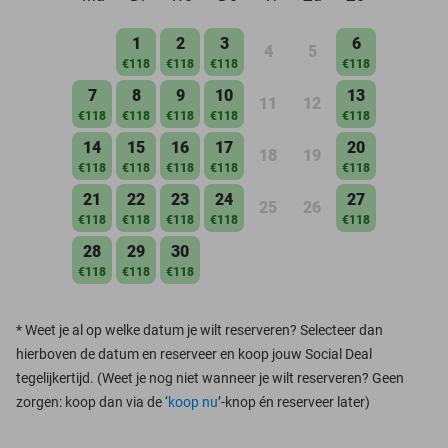
1
2
3
6
4
5
€118
€118
€118
€118
7
8
9
10
13
11
12
€118
€118
€118
€118
€118
14
15
16
17
20
18
19
€118
€118
€118
€118
€118
21
22
23
24
27
25
26
€118
€118
€118
€118
€118
28
29
30
€118
€118
€118
*
Weet je al op welke datum je wilt reserveren? Selecteer dan
hierboven de datum en reserveer en koop jouw Social Deal
tegelijkertijd. (Weet je nog niet wanneer je wilt reserveren? Geen
zorgen: koop dan via de ‘
koop nu
’-knop én reserveer later)