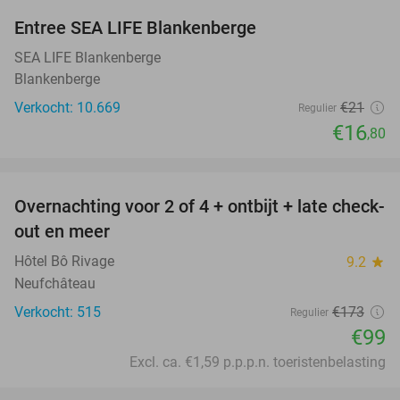
Entree SEA LIFE Blankenberge
20%
SEA LIFE Blankenberge
Blankenberge
Verkocht: 10.669
€21
Regulier
€16
,80
favorite_border
Overnachting voor 2 of 4 + ontbijt + late check-
43%
out en meer
Hôtel Bô Rivage
9.2
star
Neufchâteau
Verkocht: 515
€173
Regulier
€99
Excl. ca. €1,59 p.p.p.n. toeristenbelasting
favorite_border