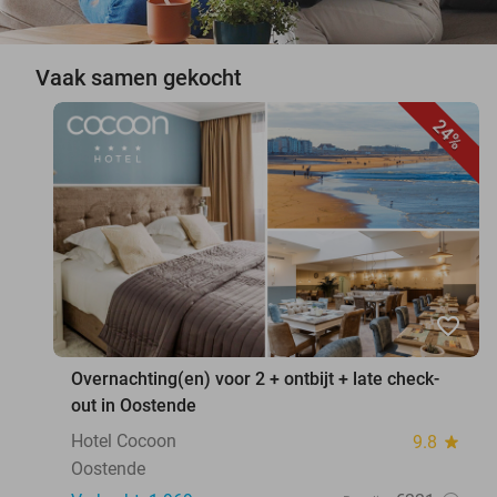
Vaak samen gekocht
24%
favorite_border
Overnachting(en) voor 2 + ontbijt + late check-
out in Oostende
Hotel Cocoon
9.8
star
Oostende