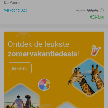
De Panne
Verkocht: 323
€58
,75
Regulier
€34
,50
Ontdek de leukste
zomervakantiedeals
!
Bekijk nu