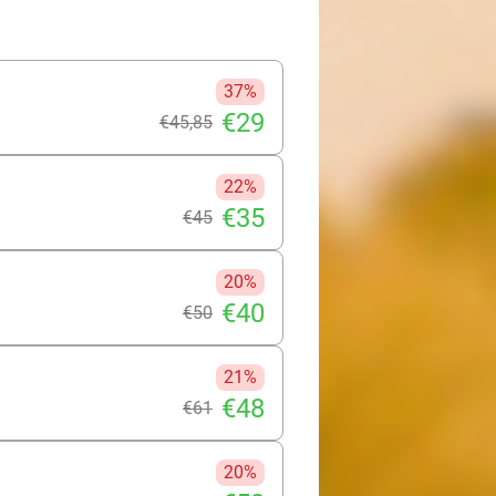
37%
€29
€45
,85
22%
€35
€45
20%
€40
€50
21%
€48
€61
20%