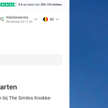
9,4
op basis van
206.134 reviews
Klantenservice
BE
Bereikbaar tot 21:00
karten
n bij The Smiles Knokke-