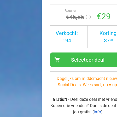
Regulier
€29
€45
,85
Verkocht:
Korting
194
37%
shopping_cart
Selecteer deal
navi
Dagelijks om middernacht nieuw
Social Deals. Wees snel, op = op
Gratis?!
- Deel deze deal met vrien
Kopen drie vrienden? Dan is de deal
jou gratis! (
info
)