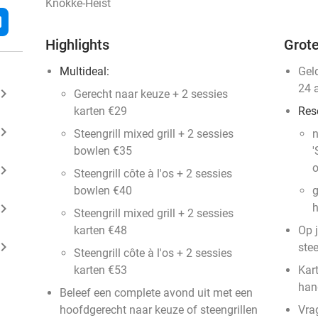
Knokke-Heist
l
Highlights
Grote
Multideal:
Gel
24 
ard_arrow_right
Gerecht naar keuze + 2 sessies
karten €29
Res
ard_arrow_right
Steengrill mixed grill + 2 sessies
n
bowlen €35
'
o
ard_arrow_right
Steengrill côte à l'os + 2 sessies
bowlen €40
g
ard_arrow_right
h
Steengrill mixed grill + 2 sessies
karten €48
Op j
ard_arrow_right
stee
Steengrill côte à l'os + 2 sessies
karten €53
Kart
han
Beleef een complete avond uit met een
hoofdgerecht naar keuze of steengrillen
Vra