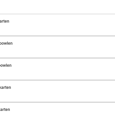
arten
 bowlen
 bowlen
 karten
karten