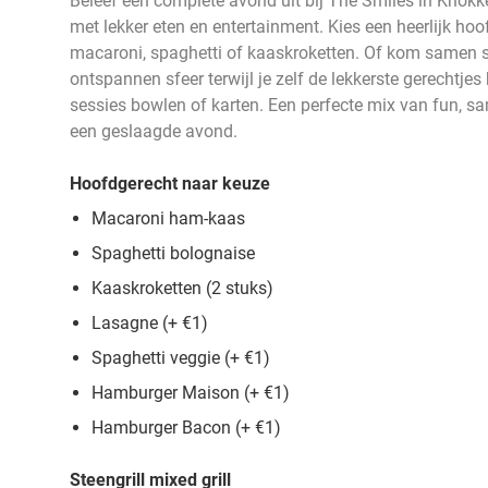
Beleef een complete avond uit bij The Smiles in Knokk
met lekker eten en entertainment. Kies een heerlijk hoo
macaroni, spaghetti of kaaskroketten. Of kom samen st
ontspannen sfeer terwijl je zelf de lekkerste gerechtjes 
sessies bowlen of karten. Een perfecte mix van fun, sa
een geslaagde avond.
Hoofdgerecht naar keuze
Macaroni ham-kaas
Spaghetti bolognaise
Kaaskroketten (2 stuks)
Lasagne (+ €1)
Spaghetti veggie (+ €1)
Hamburger Maison (+ €1)
Hamburger Bacon (+ €1)
Steengrill mixed grill