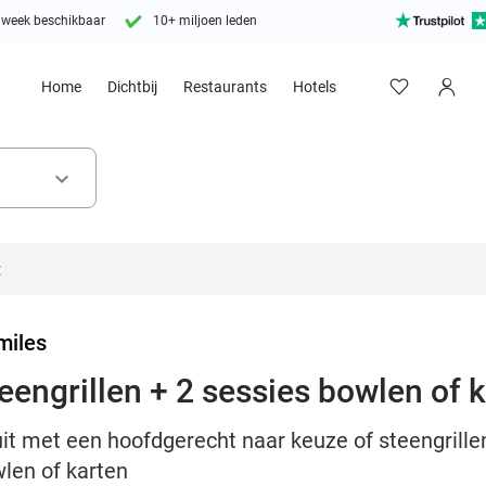
 week beschikbaar
10+ miljoen leden
Home
Dichtbij
Restaurants
Hotels
keyboard_arrow_down
miles
eengrillen + 2 sessies bowlen of 
it met een hoofdgerecht naar keuze of steengrille
wlen of karten