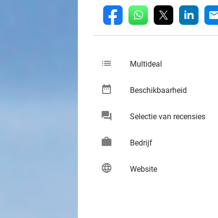
whatsapp
linkedin
fb
mai
list
keybo
Multideal
date_range
keybo
Beschikbaarheid
chat
keybo
Selectie van recensies
work
keybo
Bedrijf
language
keybo
Website