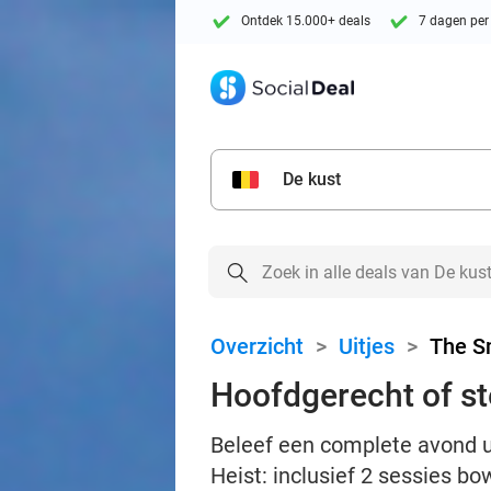
Ontdek 15.000+ deals
7 dagen per
De kust
Overzicht
>
Uitjes
>
The S
Hoofdgerecht of st
Beleef een complete avond u
Heist: inclusief 2 sessies bo