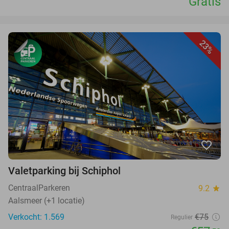
Gratis
23%
favorite_border
Valetparking bij Schiphol
CentraalParkeren
9.2
star
Aalsmeer (+1 locatie)
Verkocht: 1.569
€75
Regulier