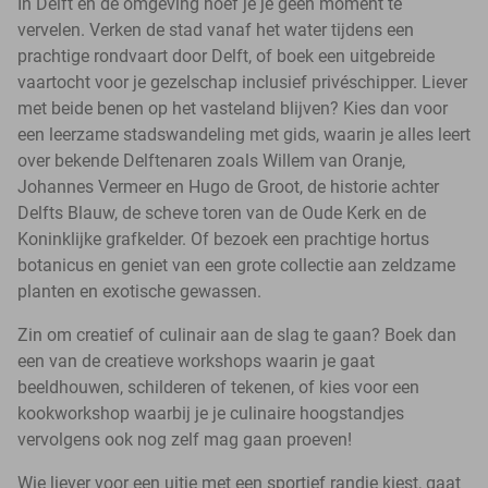
In Delft en de omgeving hoef je je geen moment te
vervelen. Verken de stad vanaf het water tijdens een
prachtige rondvaart door Delft, of boek een uitgebreide
vaartocht voor je gezelschap inclusief privéschipper. Liever
met beide benen op het vasteland blijven? Kies dan voor
een leerzame stadswandeling met gids, waarin je alles leert
over bekende Delftenaren zoals Willem van Oranje,
Johannes Vermeer en Hugo de Groot, de historie achter
Delfts Blauw, de scheve toren van de Oude Kerk en de
Koninklijke grafkelder. Of bezoek een prachtige hortus
botanicus en geniet van een grote collectie aan zeldzame
planten en exotische gewassen.
Zin om creatief of culinair aan de slag te gaan? Boek dan
een van de creatieve workshops waarin je gaat
beeldhouwen, schilderen of tekenen, of kies voor een
kookworkshop waarbij je je culinaire hoogstandjes
vervolgens ook nog zelf mag gaan proeven!
Wie liever voor een uitje met een sportief randje kiest, gaat