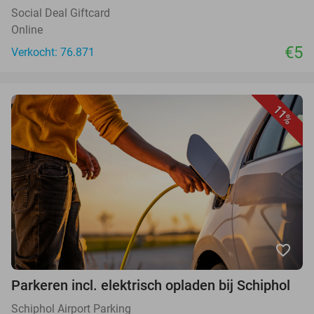
Social Deal Giftcard
Online
€5
Verkocht: 76.871
11%
favorite_border
Parkeren incl. elektrisch opladen bij Schiphol
Schiphol Airport Parking