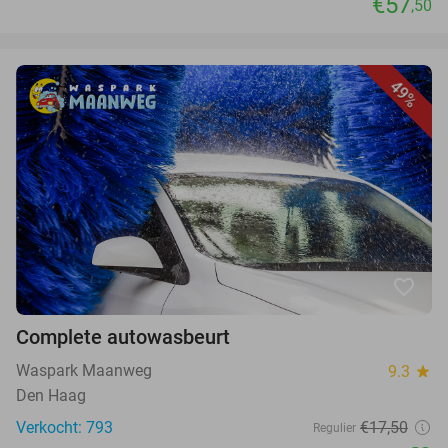
€57
,50
49%
favorite_border
Complete autowasbeurt
Waspark Maanweg
9.3
star
Den Haag
Verkocht: 793
€17,50
Regulier