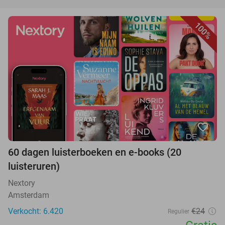
100%
favorite_border
60 dagen luisterboeken en e-books (20
luisteruren)
Nextory
Amsterdam
Verkocht: 6.420
€24
Regulier