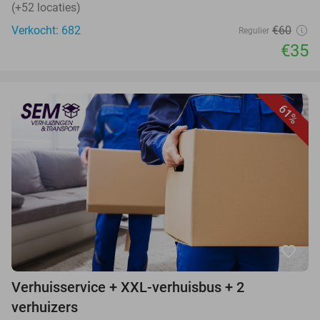
(+52 locaties)
Verkocht: 682
€60
Regulier
€35
61%
favorite_border
Verhuisservice + XXL-verhuisbus + 2
verhuizers