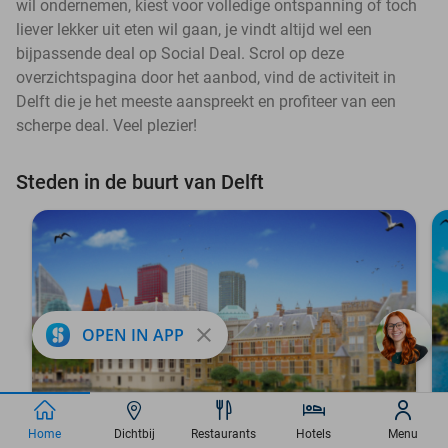
wil ondernemen, kiest voor volledige ontspanning of toch
liever lekker uit eten wil gaan, je vindt altijd wel een
bijpassende deal op Social Deal. Scrol op deze
overzichtspagina door het aanbod, vind de activiteit in
Delft die je het meeste aanspreekt en profiteer van een
scherpe deal. Veel plezier!
Steden in de buurt van Delft
close
OPEN IN APP
Den Haag
Home
Dichtbij
Restaurants
Hotels
Menu
Ga naar
Social Deal Den Haag voor deals in Den Haag