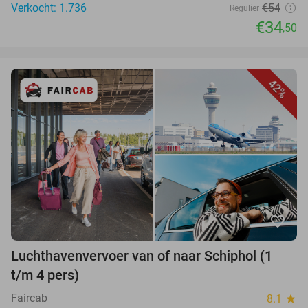
Verkocht: 1.736
€54
Regulier
€34
,50
42%
favorite_border
Luchthavenvervoer van of naar Schiphol (1
t/m 4 pers)
Faircab
8.1
star