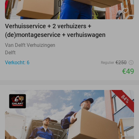
favorite_border
Verhuisservice + 2 verhuizers +
(de)montageservice + verhuiswagen
Van Delft Verhuizingen
Delft
Verkocht: 6
€250
Regulier
€49
84%