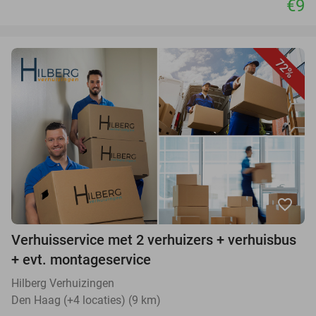
€9
72%
favorite_border
Verhuisservice met 2 verhuizers + verhuisbus
+ evt. montageservice
Hilberg Verhuizingen
Den Haag (+4 locaties) (9 km)