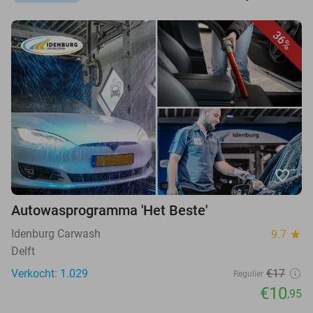
36%
favorite_border
Autowasprogramma 'Het Beste'
Idenburg Carwash
9.7
star
Delft
Verkocht: 1.029
€17
Regulier
€10
,95