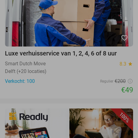
favorite_border
Luxe verhuisservice van 1, 2, 4, 6 of 8 uur
Smart Dutch Move
8.3
star
Delft (+20 locaties)
Verkocht: 100
€200
Regulier
€49
100%