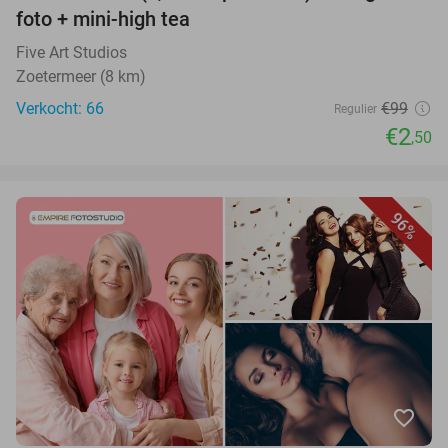
foto + mini-high tea
Five Art Studios
Zoetermeer (8 km)
Verkocht: 66
€99
Regulier
€2
,50
96%
favorite_border