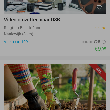
favorite_border
Video omzetten naar USB
Ringfoto Ben Hofland
9.9
star
Naaldwijk (8 km)
Verkocht: 109
€25
Regulier
€9
,95
62%