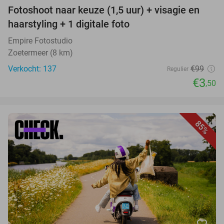
Fotoshoot naar keuze (1,5 uur) + visagie en
haarstyling + 1 digitale foto
Empire Fotostudio
Zoetermeer (8 km)
Verkocht: 137
€99
Regulier
€3
,50
85%
favorite_border