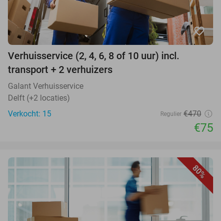
favorite_border
Verhuisservice (2, 4, 6, 8 of 10 uur) incl.
transport + 2 verhuizers
Galant Verhuisservice
Delft (+2 locaties)
Verkocht: 15
€470
Regulier
€75
80%