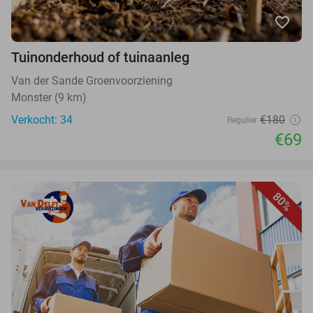
favorite_border
Tuinonderhoud of tuinaanleg
Van der Sande Groenvoorziening
Monster (9 km)
Verkocht: 34
€180
Regulier
€69
80%