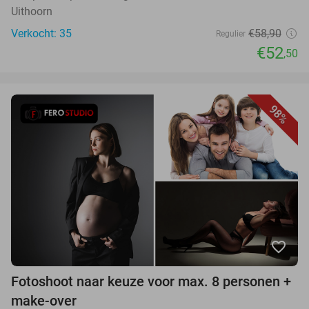
Uithoorn
Verkocht: 35
€58,90
Regulier
€52
,50
98%
favorite_border
Fotoshoot naar keuze voor max. 8 personen +
make-over