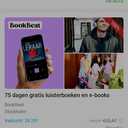
Gratis
100%
favorite_border
75 dagen gratis luisterboeken en e-books
BookBeat
Stockholm
Verkocht: 39.291
€22,47
Regulier