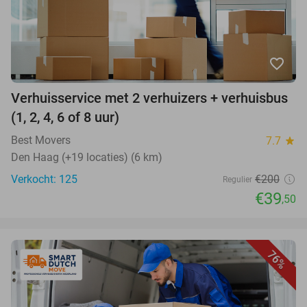
favorite_border
Verhuisservice met 2 verhuizers + verhuisbus
(1, 2, 4, 6 of 8 uur)
Best Movers
7.7
star
Den Haag (+19 locaties) (6 km)
Verkocht: 125
€200
Regulier
€39
,50
76%