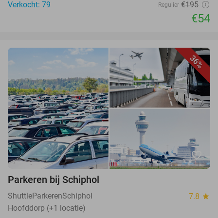
Verkocht: 79
€195
Regulier
€54
36%
favorite_border
Parkeren bij Schiphol
ShuttleParkerenSchiphol
7.8
star
Hoofddorp (+1 locatie)