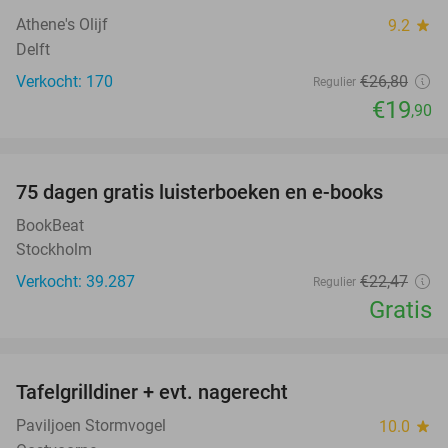
Athene's Olijf
9.2
star
Delft
Verkocht: 170
€26
,80
Regulier
€19
,90
favorite_border
100%
75 dagen gratis luisterboeken en e-books
BookBeat
Stockholm
Verkocht: 39.287
€22
,47
Regulier
Gratis
favorite_border
Tafelgrilldiner + evt. nagerecht
36%
Paviljoen Stormvogel
10.0
star