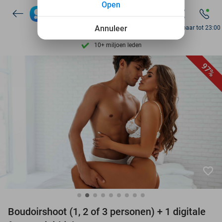
Open
Ontdek 15.000+ deals
7 dagen per week beschikbaar
Annuleer
Bereikbaar tot 23:00
10+ miljoen leden
9,4
op basis van
206.084 reviews
97%
Ontdek 15.000+ deals
7 dagen per week beschikbaar
10+ miljoen leden
favorite_border
Boudoirshoot (1, 2 of 3 personen) + 1 digitale