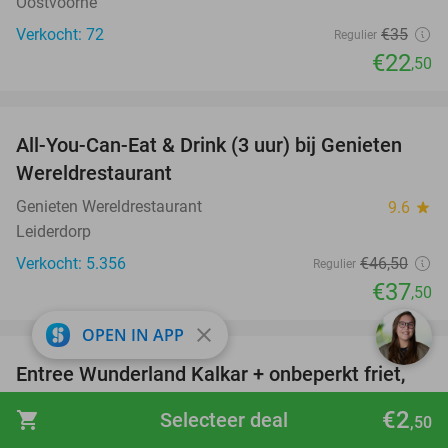
Oostvoorne
Verkocht: 72
€35
Regulier
€22
,50
favorite_border
All-You-Can-Eat & Drink (3 uur) bij Genieten
19%
Wereldrestaurant
Genieten Wereldrestaurant
9.6
star
Leiderdorp
Verkocht: 5.356
€46
,50
Regulier
€37
,50
favorite_border
close
OPEN IN APP
Entree Wunderland Kalkar + onbeperkt friet,
32%
ijs, frisdrank, koffie, thee en softijs
€2
shopping_cart
Selecteer deal
,50
Wunderland Kalkar
8.9
star