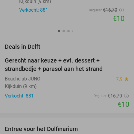
Kijkduin (9 km)
Verkocht: 881
€16
,70
Regulier
€10
favorite_border
Deals in Delft
Gerecht naar keuze + evt. dessert +
40%
strandbedje + parasol aan het strand
Beachclub JUNO
7.9
star
Kijkduin (9 km)
Verkocht: 881
€16
,70
Regulier
€10
favorite_border
Entree voor het Dolfinarium
36%
NEW