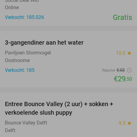
Social Deal Win
Online
Gratis
Verkocht: 185.026
favorite_border
3-gangendiner aan het water
39%
Paviljoen Stormvogel
10.0
star
Oostvoorne
Verkocht: 185
€48
Regulier
€29
,50
favorite_border
Entree Bounce Valley (2 uur) + sokken +
46%
verkoelende slush puppy
Bounce Valley Delft
9.3
star
Delft