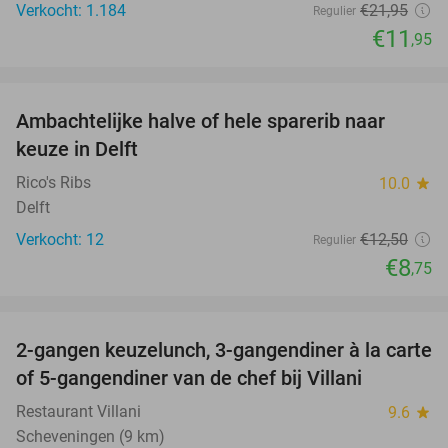
Verkocht: 1.184
€21
,95
Regulier
€11
,95
favorite_border
Ambachtelijke halve of hele sparerib naar
30%
keuze in Delft
Rico's Ribs
10.0
star
Delft
Verkocht: 12
€12
,50
Regulier
€8
,75
favorite_border
2-gangen keuzelunch, 3-gangendiner à la carte
52%
of 5-gangendiner van de chef bij Villani
Restaurant Villani
9.6
star
Scheveningen (9 km)