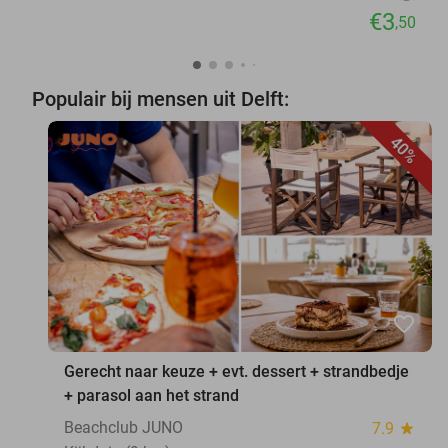
€3
,50
Populair bij mensen uit Delft:
40%
favorite_border
Gerecht naar keuze + evt. dessert + strandbedje
+ parasol aan het strand
Beachclub JUNO
7.9
star