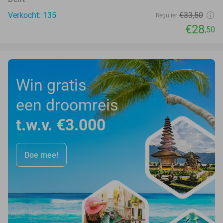
Verkocht: 135
€33
,50
Regulier
€28
,50
Win gratis
een droomreis
t.w.v. €3.000
Doe mee!