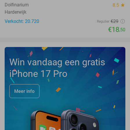
TODAY
Dolfinarium
8.5
star
Harderwijk
Verkocht: 20.720
€29
Regulier
€18
,50
Win vandaag een gratis
iPhone 17 Pro
Meer info