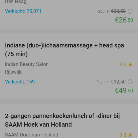
Den Haag
Verkocht: 25.071
€33
,50
Regulier
€26
,50
favorite_border
Indiase (duo-)lichaamsmassage + head spa
46%
(75 min)
Indian Beauty Salon
8.6
star
Rijswijk
Verkocht: 169
€92
,50
Regulier
€49
,50
favorite_border
2-gangen pannenkoekenlunch of -diner bij
53%
SAAM Hoek van Holland
SAAM Hoek van Holland
9.8
star