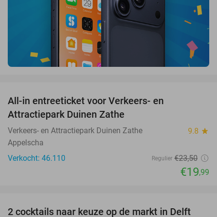
favorite_border
All-in entreeticket voor Verkeers- en
15%
Attractiepark Duinen Zathe
Verkeers- en Attractiepark Duinen Zathe
9.8
star
Appelscha
Verkocht: 46.110
€23
,50
Regulier
€19
,99
favorite_border
2 cocktails naar keuze op de markt in Delft
50%