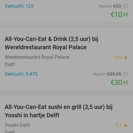
Verkocht: 125
€23
Regulier
€10
,95
favorite_border
All-You-Can-Eat & Drink (2,5 uur) bij
14%
Wereldrestaurant Royal Palace
Wereldrestaurant Royal Palace
9.0
star
Delft
Verkocht: 5.475
€35
,95
Regulier
€30
,95
favorite_border
All-You-Can-Eat sushi en grill (2,5 uur) bij
15%
Yosshi in hartje Delft
Yosshi Delft
9.1
star
Delft