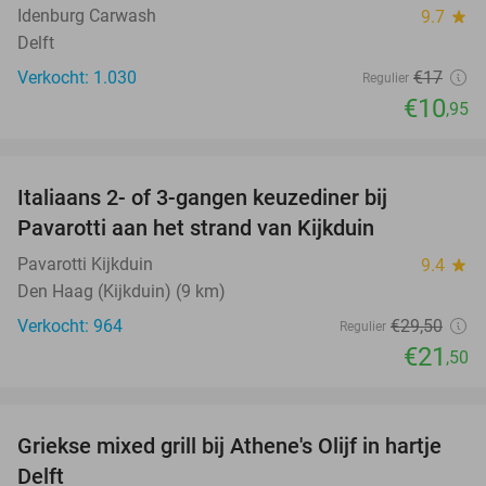
Idenburg Carwash
9.7
star
Delft
Verkocht: 1.030
€17
Regulier
€10
,95
favorite_border
Italiaans 2- of 3-gangen keuzediner bij
27%
Pavarotti aan het strand van Kijkduin
Pavarotti Kijkduin
9.4
star
Den Haag (Kijkduin) (9 km)
Verkocht: 964
€29
,50
Regulier
€21
,50
favorite_border
Griekse mixed grill bij Athene's Olijf in hartje
26%
Delft