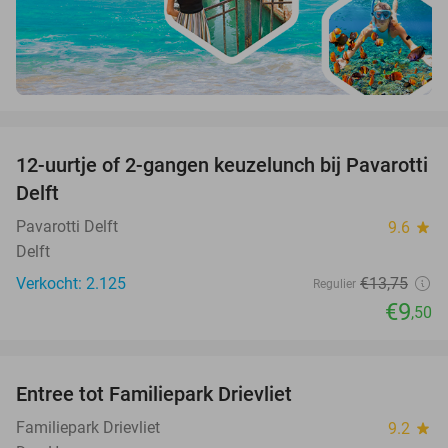
favorite_border
12-uurtje of 2-gangen keuzelunch bij Pavarotti
31%
Delft
Pavarotti Delft
9.6
star
Delft
Verkocht: 2.125
€13
,75
Regulier
€9
,50
favorite_border
Entree tot Familiepark Drievliet
21%
Familiepark Drievliet
9.2
star