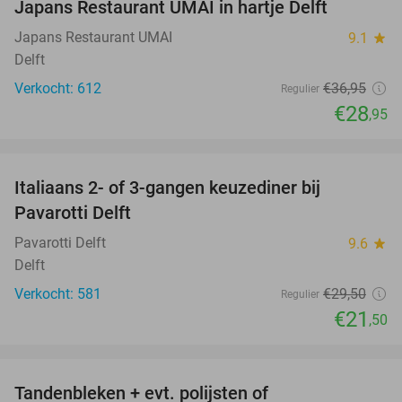
Japans Restaurant UMAI in hartje Delft
Japans Restaurant UMAI
9.1
star
Delft
Verkocht: 612
€36
,95
Regulier
€28
,95
favorite_border
Italiaans 2- of 3-gangen keuzediner bij
27%
Pavarotti Delft
Pavarotti Delft
9.6
star
Delft
Verkocht: 581
€29
,50
Regulier
€21
,50
favorite_border
Tandenbleken + evt. polijsten of
50%