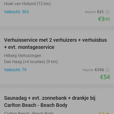
Hoek van Holland (12 km)
Verkocht: 363
€21
Regulier
€9
,95
favorite_border
Verhuisservice met 2 verhuizers + verhuisbus
72%
+ evt. montageservice
Hilberg Verhuizingen
Den Haag (+4 locaties) (9 km)
Verkocht: 79
€195
Regulier
€54
favorite_border
Saunadag + evt. zonnebank + drankje bij
42%
Carlton Beach - Beach Body
Carlton Beach - Beach Body
8.0
star