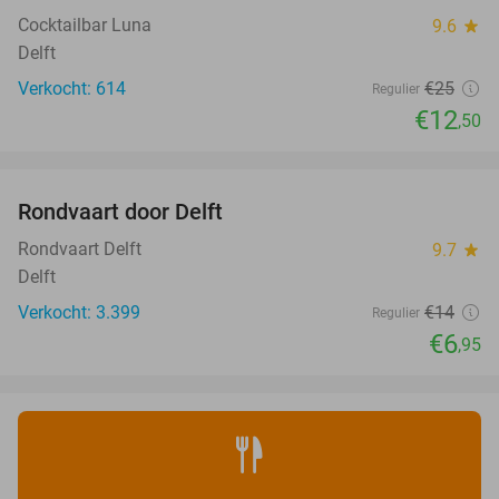
Cocktailbar Luna
9.6
star
Delft
Verkocht: 614
€25
Regulier
€12
,50
favorite_border
Rondvaart door Delft
50%
Rondvaart Delft
9.7
star
Delft
Verkocht: 3.399
€14
Regulier
€6
,95