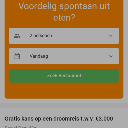
Voordelig spontaan uit
eten?
Zoek Restaurant
favorite_border
Gratis kans op een droomreis t.w.v. €3.000