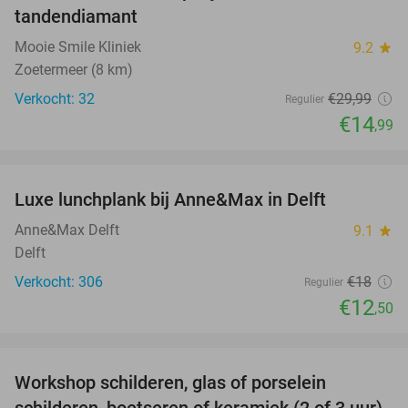
tandendiamant
Mooie Smile Kliniek
9.2
star
Zoetermeer (8 km)
Verkocht: 32
€29
,99
Regulier
€14
,99
favorite_border
Luxe lunchplank bij Anne&Max in Delft
31%
Anne&Max Delft
9.1
star
Delft
Verkocht: 306
€18
Regulier
€12
,50
favorite_border
Workshop schilderen, glas of porselein
54%
schilderen, boetseren of keramiek (2 of 3 uur)