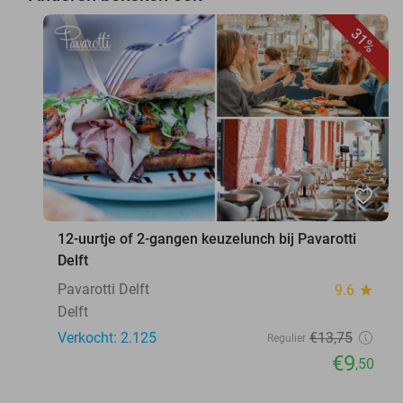
31%
favorite_border
12-uurtje of 2-gangen keuzelunch bij Pavarotti
Delft
Pavarotti Delft
9.6
star
Delft
Verkocht: 2.125
€13
,75
Regulier
€9
,50