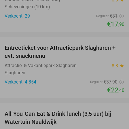
Scheveningen (10 km)
Verkocht: 29
€31
Regulier
€17
,90
favorite_border
Entreeticket voor Attractiepark Slagharen +
41%
evt. snackmenu
Attractie- & Vakantiepark Slagharen
8.8
star
Slagharen
Verkocht: 4.854
€37
,90
Regulier
€22
,40
favorite_border
All-You-Can-Eat & Drink-lunch (3,5 uur) bij
47%
Watertuin Naaldwijk