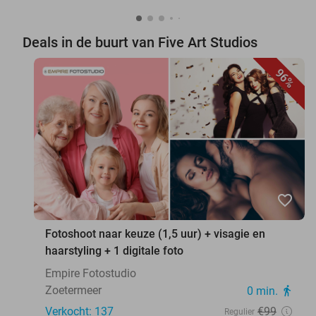
Deals in de buurt van Five Art Studios
96%
favorite_border
Fotoshoot naar keuze (1,5 uur) + visagie en
haarstyling + 1 digitale foto
Empire Fotostudio
Zoetermeer
0 min.
directions_walk
Verkocht: 137
€99
Regulier