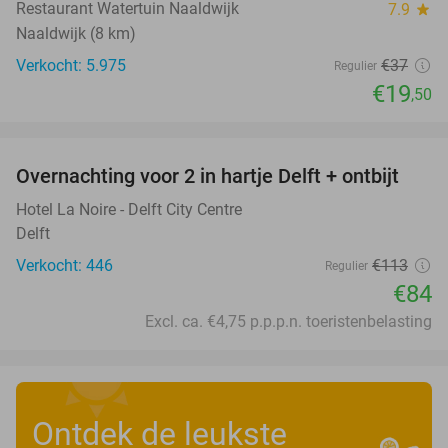
Restaurant Watertuin Naaldwijk
7.9
star
Naaldwijk (8 km)
Verkocht: 5.975
€37
Regulier
€19
,50
favorite_border
Overnachting voor 2 in hartje Delft + ontbijt
26%
Hotel La Noire - Delft City Centre
Delft
Verkocht: 446
€113
Regulier
€84
Excl. ca. €4,75 p.p.p.n. toeristenbelasting
Ontdek de leukste