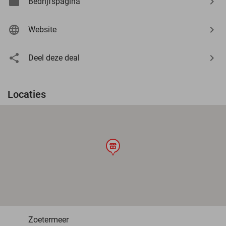
Bedrijfspagina
Website
Deel deze deal
Locaties
store
Zoetermeer