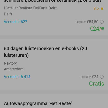
L´atelier Realista Dell´arte Delft
9.5
star
Delft
Verkocht: 627
€54
,50
Regulier
€24
,95
favorite_border
100%
60 dagen luisterboeken en e-books (20
luisteruren)
Nextory
Amsterdam
Verkocht: 6.414
€24
Regulier
Gratis
favorite_border
Autowasprogramma 'Het Beste'
36%