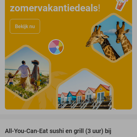
zomervakantiedeals
!
Bekijk nu
favorite_border
All-You-Can-Eat sushi en grill (3 uur) bij
22%