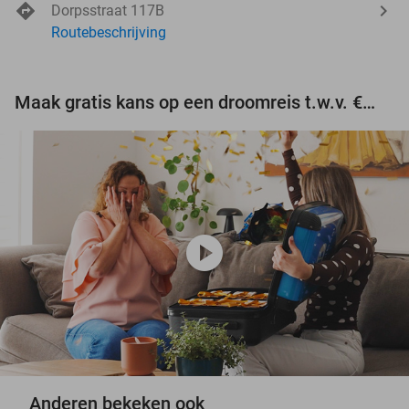
Dorpsstraat 117B
Routebeschrijving
Maak gratis kans op een droomreis t.w.v. €3.000!
play_circle
Anderen bekeken ook