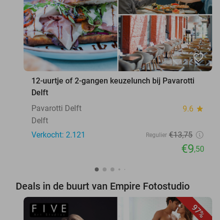
favorite_border
12-uurtje of 2-gangen keuzelunch bij Pavarotti
Delft
Pavarotti Delft
9.6
star
Delft
Verkocht: 2.121
€13
,75
Regulier
€9
,50
Deals in de buurt van Empire Fotostudio
97%