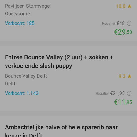
Paviljoen Stormvogel
10.0
star
Oostvoorne
Verkocht: 185
€48
Regulier
€29
,50
favorite_border
Entree Bounce Valley (2 uur) + sokken +
46%
verkoelende slush puppy
Bounce Valley Delft
9.3
star
Delft
Verkocht: 1.143
€21
,95
Regulier
€11
,95
favorite_border
Ambachtelijke halve of hele sparerib naar
30%
keuze in Delft