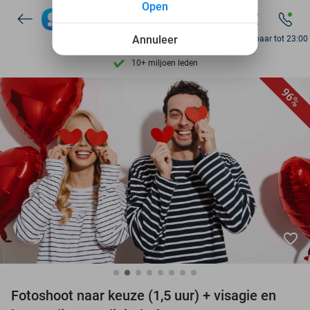
Open
Ontdek 15.000+ deals
7 dagen per week beschikbaar
Annuleer
Bereikbaar tot 23:00
10+ miljoen leden
9,4
op basis van
205.983 reviews
96%
Ontdek 15.000+ deals
7 dagen per week beschikbaar
10+ miljoen leden
favorite_border
Fotoshoot naar keuze (1,5 uur) + visagie en