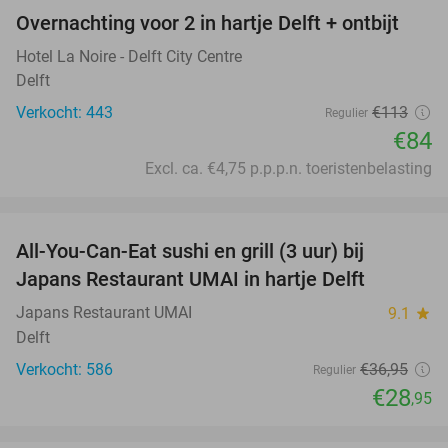
Overnachting voor 2 in hartje Delft + ontbijt
26%
Hotel La Noire - Delft City Centre
Delft
Verkocht: 443
€113
Regulier
€84
Excl. ca. €4,75 p.p.p.n. toeristenbelasting
favorite_border
All-You-Can-Eat sushi en grill (3 uur) bij
22%
Japans Restaurant UMAI in hartje Delft
Japans Restaurant UMAI
9.1
star
Delft
Verkocht: 586
€36
,95
Regulier
€28
,95