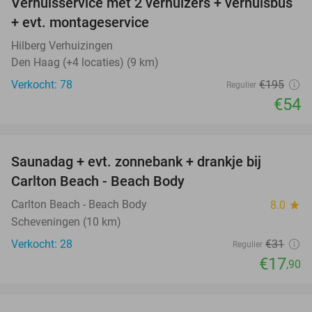
Verhuisservice met 2 verhuizers + verhuisbus
72%
+ evt. montageservice
Hilberg Verhuizingen
Den Haag (+4 locaties) (9 km)
Verkocht: 78
€195
Regulier
€54
favorite_border
Saunadag + evt. zonnebank + drankje bij
42%
Carlton Beach - Beach Body
Carlton Beach - Beach Body
8.0
star
Scheveningen (10 km)
Verkocht: 28
€31
Regulier
€17
,90
favorite_border