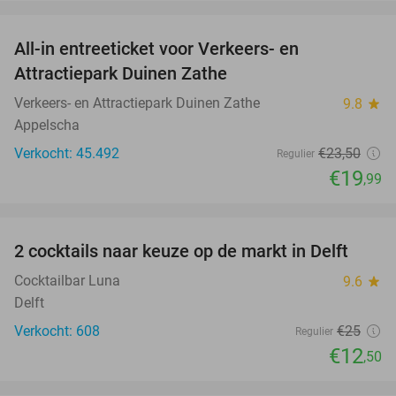
favorite_border
All-in entreeticket voor Verkeers- en
15%
Attractiepark Duinen Zathe
Verkeers- en Attractiepark Duinen Zathe
9.8
star
Appelscha
Verkocht: 45.492
€23
,50
Regulier
€19
,99
favorite_border
2 cocktails naar keuze op de markt in Delft
50%
Cocktailbar Luna
9.6
star
Delft
Verkocht: 608
€25
Regulier
€12
,50
favorite_border