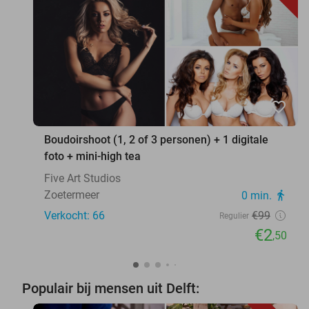
favorite_border
Boudoirshoot (1, 2 of 3 personen) + 1 digitale
foto + mini-high tea
Five Art Studios
Zoetermeer
0 min.
directions_walk
Verkocht: 66
€99
Regulier
€2
,50
Populair bij mensen uit Delft: