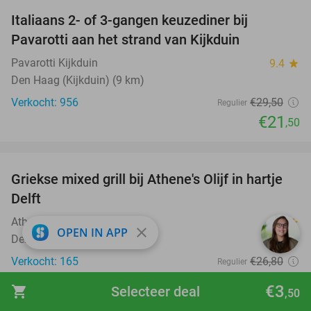
Italiaans 2- of 3-gangen keuzediner bij
27%
Pavarotti aan het strand van Kijkduin
Pavarotti Kijkduin
9.4
star
Den Haag (Kijkduin) (9 km)
Verkocht: 956
€29
,50
Regulier
€21
,50
favorite_border
Griekse mixed grill bij Athene's Olijf in hartje
26%
Delft
Athene's Olijf
9.2
star
close
OPEN IN APP
Delft
Verkocht: 165
€26
,80
Regulier
€19
,90
€3
shopping_cart
Selecteer deal
,50
favorite_border