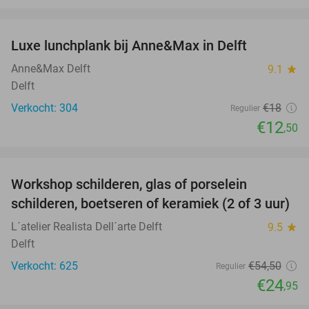
favorite_border
Luxe lunchplank bij Anne&Max in Delft
31%
Anne&Max Delft
9.1
star
Delft
Verkocht: 304
€18
Regulier
€12
,50
favorite_border
Workshop schilderen, glas of porselein
54%
schilderen, boetseren of keramiek (2 of 3 uur)
L´atelier Realista Dell´arte Delft
9.5
star
Delft
Verkocht: 625
€54
,50
Regulier
€24
,95
favorite_border