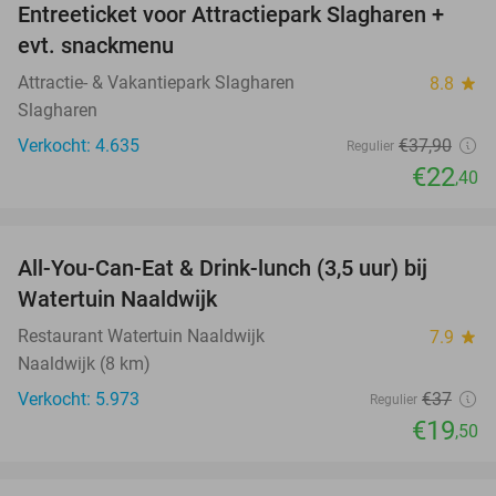
Entreeticket voor Attractiepark Slagharen +
41%
evt. snackmenu
Attractie- & Vakantiepark Slagharen
8.8
star
Slagharen
Verkocht: 4.635
€37
,90
Regulier
€22
,40
favorite_border
All-You-Can-Eat & Drink-lunch (3,5 uur) bij
47%
Watertuin Naaldwijk
Restaurant Watertuin Naaldwijk
7.9
star
Naaldwijk (8 km)
Verkocht: 5.973
€37
Regulier
€19
,50
favorite_border