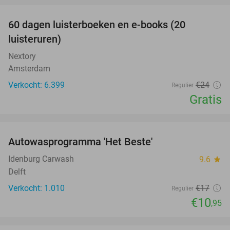
100%
60 dagen luisterboeken en e-books (20
luisteruren)
Nextory
Amsterdam
Verkocht: 6.399
€24
Regulier
Gratis
favorite_border
Autowasprogramma 'Het Beste'
36%
Idenburg Carwash
9.6
star
Delft
Verkocht: 1.010
€17
Regulier
€10
,95
favorite_border