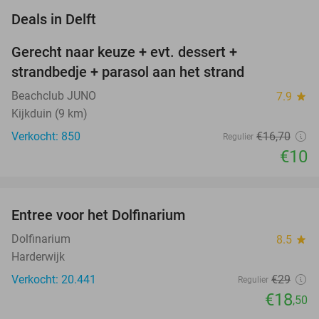
favorite_border
Deals in Delft
Gerecht naar keuze + evt. dessert +
40%
strandbedje + parasol aan het strand
Beachclub JUNO
7.9
star
Kijkduin (9 km)
Verkocht: 850
€16
,70
Regulier
€10
favorite_border
Entree voor het Dolfinarium
36%
NEW
TODAY
Dolfinarium
8.5
star
Harderwijk
Verkocht: 20.441
€29
Regulier
€18
,50