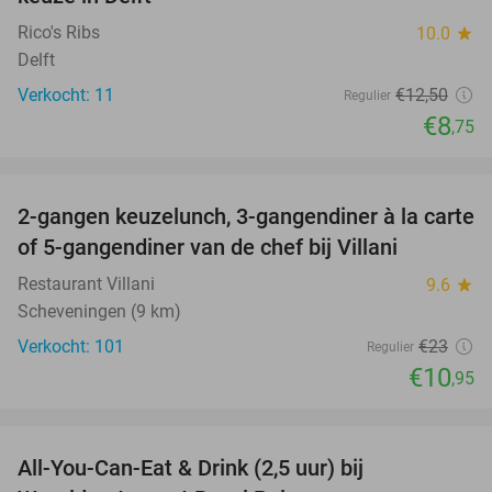
Rico's Ribs
10.0
star
Delft
Verkocht: 11
€12
,50
Regulier
€8
,75
favorite_border
2-gangen keuzelunch, 3-gangendiner à la carte
52%
of 5-gangendiner van de chef bij Villani
Restaurant Villani
9.6
star
Scheveningen (9 km)
Verkocht: 101
€23
Regulier
€10
,95
favorite_border
All-You-Can-Eat & Drink (2,5 uur) bij
14%