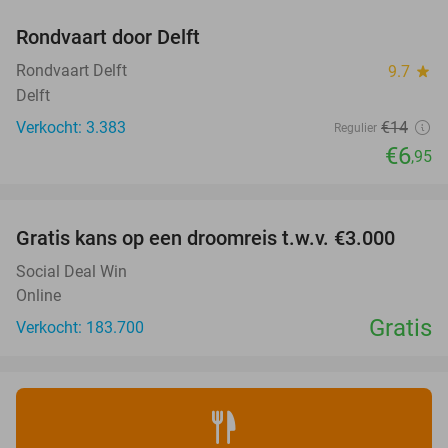
Rondvaart door Delft
50%
Rondvaart Delft
9.7
star
Delft
Verkocht: 3.383
€14
Regulier
€6
,95
favorite_border
Gratis kans op een droomreis t.w.v. €3.000
Social Deal Win
Online
Gratis
Verkocht: 183.700