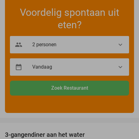
Voordelig spontaan uit
eten?
Zoek Restaurant
favorite_border
3-gangendiner aan het water
39%