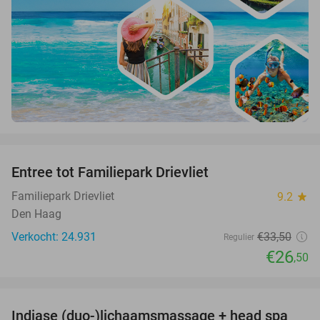
favorite_border
Entree tot Familiepark Drievliet
21%
Familiepark Drievliet
9.2
star
Den Haag
Verkocht: 24.931
€33
,50
Regulier
€26
,50
favorite_border
Indiase (duo-)lichaamsmassage + head spa