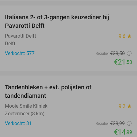
favorite_border
Italiaans 2- of 3-gangen keuzediner bij
27%
Pavarotti Delft
Pavarotti Delft
9.6
star
Delft
Verkocht: 577
€29
,50
Regulier
€21
,50
favorite_border
Tandenbleken + evt. polijsten of
50%
tandendiamant
Mooie Smile Kliniek
9.2
star
Zoetermeer (8 km)
Verkocht: 31
€29
,99
Regulier
€14
,99