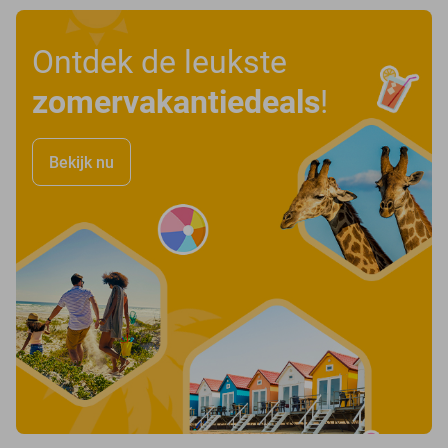
Ontdek de leukste
zomervakantiedeals
!
Bekijk nu