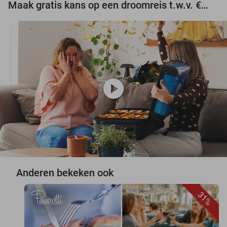
Maak gratis kans op een droomreis t.w.v. €3.000!
play_circle
Anderen bekeken ook
31%