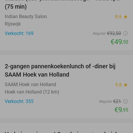
46%
(75 min)
Indian Beauty Salon
8.6
star
Rijswijk
Verkocht: 169
€92
,50
Regulier
€49
,50
favorite_border
2-gangen pannenkoekenlunch of -diner bij
53%
SAAM Hoek van Holland
SAAM Hoek van Holland
9.8
star
Hoek van Holland (12 km)
Verkocht: 355
€21
Regulier
€9
,95
favorite_border