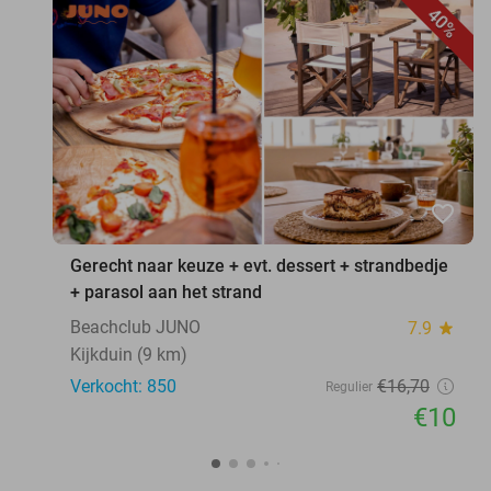
40%
favorite_border
Gerecht naar keuze + evt. dessert + strandbedje
+ parasol aan het strand
Beachclub JUNO
7.9
star
Kijkduin (9 km)
Verkocht: 850
€16
,70
Regulier
€10