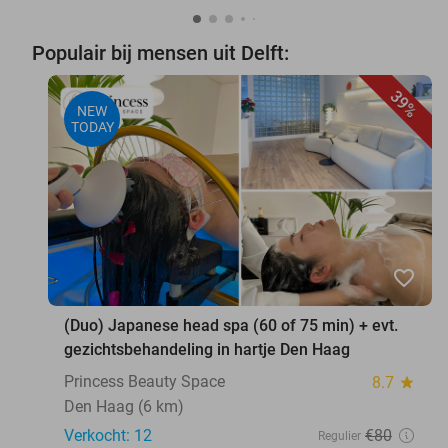
Populair bij mensen uit Delft:
39%
NEW
TODAY
favorite_border
(Duo) Japanese head spa (60 of 75 min) + evt.
gezichtsbehandeling in hartje Den Haag
Princess Beauty Space
8.7
star
Den Haag (6 km)
Verkocht: 12
€80
Regulier