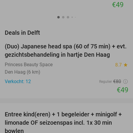
€49
favorite_border
Deals in Delft
(Duo) Japanese head spa (60 of 75 min) + evt.
39%
NEW
gezichtsbehandeling in hartje Den Haag
TODAY
Princess Beauty Space
8.7
star
Den Haag (6 km)
Verkocht: 12
€80
Regulier
€49
favorite_border
Entree kind(eren) + 1 begeleider + minigolf +
40%
NEW
limonade OF seizoenspas incl. 1x 30 min
TODAY
bowlen