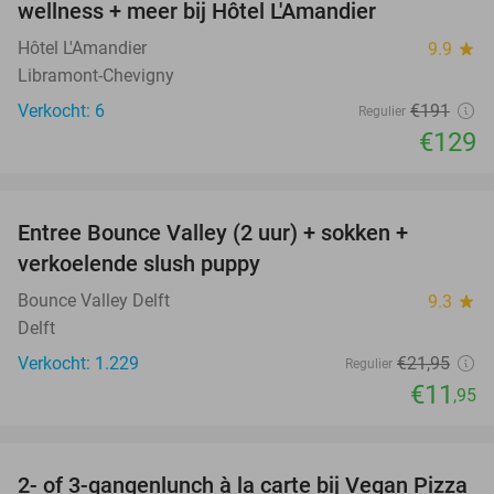
wellness + meer bij Hôtel L'Amandier
TODAY
Hôtel L'Amandier
9.9
star
Libramont-Chevigny
Verkocht: 6
€191
Regulier
€129
favorite_border
Entree Bounce Valley (2 uur) + sokken +
46%
verkoelende slush puppy
Bounce Valley Delft
9.3
star
Delft
Verkocht: 1.229
€21
,95
Regulier
€11
,95
favorite_border
2- of 3-gangenlunch à la carte bij Vegan Pizza
33%