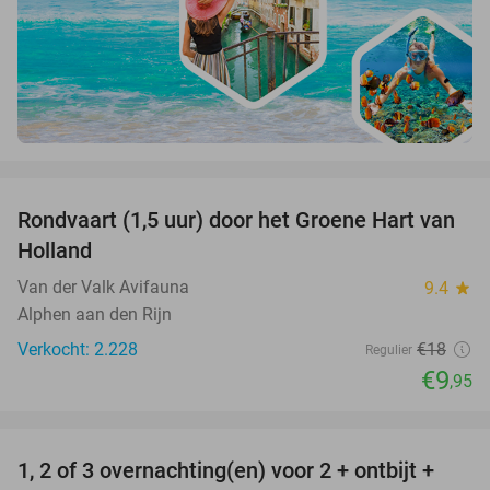
favorite_border
Rondvaart (1,5 uur) door het Groene Hart van
45%
Holland
Van der Valk Avifauna
9.4
star
Alphen aan den Rijn
Verkocht: 2.228
€18
Regulier
€9
,95
favorite_border
1, 2 of 3 overnachting(en) voor 2 + ontbijt +
32%
NEW