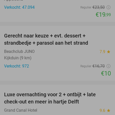
Verkocht: 47.094
€23
,50
Regulier
€19
,99
favorite_border
Gerecht naar keuze + evt. dessert +
40%
strandbedje + parasol aan het strand
Beachclub JUNO
7.9
star
Kijkduin (9 km)
Verkocht: 972
€16
,70
Regulier
€10
favorite_border
Luxe overnachting voor 2 + ontbijt + late
42%
check-out en meer in hartje Delft
Grand Canal Hotel
9.6
star