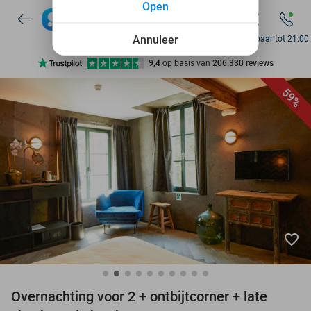
Open
10+ miljoen leden
Annuleer
Bereikbaar tot 21:00
9,4
op basis van
206.330 reviews
Ontdek 15.000+ deals
59%
7 dagen per week beschikbaar
10+ miljoen leden
favorite_border
Overnachting voor 2 + ontbijtcorner + late