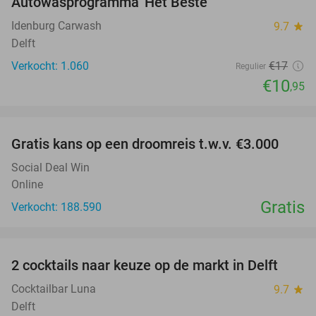
Autowasprogramma 'Het Beste'
36%
Idenburg Carwash
9.7
star
Delft
Verkocht: 1.060
€17
Regulier
€10
,95
favorite_border
Gratis kans op een droomreis t.w.v. €3.000
Social Deal Win
Online
Gratis
Verkocht: 188.590
favorite_border
2 cocktails naar keuze op de markt in Delft
50%
Cocktailbar Luna
9.7
star
Delft