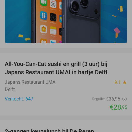
favorite_border
All-You-Can-Eat sushi en grill (3 uur) bij
22%
Japans Restaurant UMAI in hartje Delft
Japans Restaurant UMAI
9.1
star
Delft
Verkocht: 647
€36
,95
Regulier
€28
,95
favorite_border
2-gangen keuzelunch bij De Beren