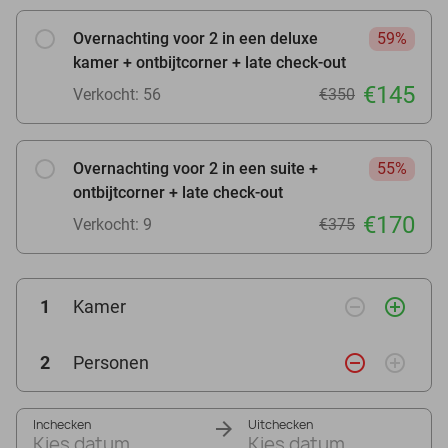
Overnachting voor 2 in een deluxe
59%
kamer + ontbijtcorner + late check-out
€145
Verkocht: 56
€350
Overnachting voor 2 in een suite +
55%
ontbijtcorner + late check-out
€170
Verkocht: 9
€375
remove_circle_outline
add_circle_outline
1
Kamer
remove_circle_outline
add_circle_outline
2
Personen
Inchecken
Uitchecken
Kies datum
Kies datum