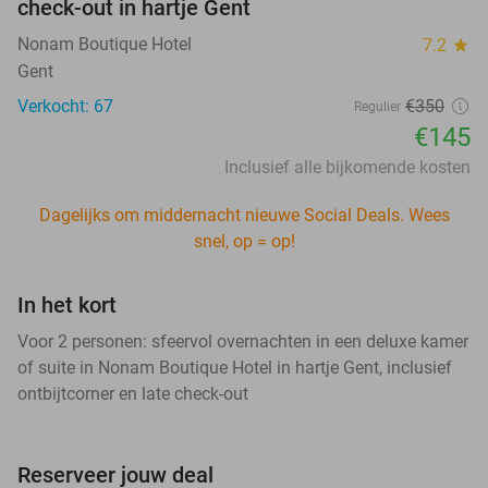
check-out in hartje Gent
Nonam Boutique Hotel
7.2
star
Gent
Verkocht: 67
€350
Regulier
€145
Inclusief alle bijkomende kosten
Dagelijks om middernacht nieuwe Social Deals. Wees
snel, op = op!
In het kort
Voor 2 personen: sfeervol overnachten in een deluxe kamer
of suite in Nonam Boutique Hotel in hartje Gent, inclusief
ontbijtcorner en late check-out
Reserveer jouw deal