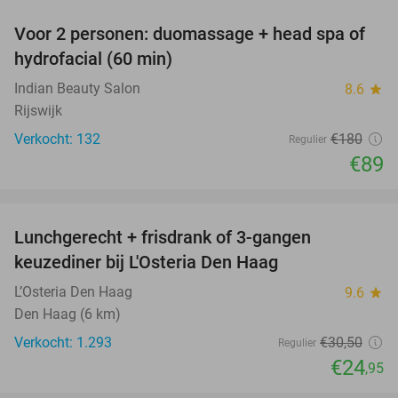
Voor 2 personen: duomassage + head spa of
51%
hydrofacial (60 min)
Indian Beauty Salon
8.6
star
Rijswijk
Verkocht: 132
€180
Regulier
€89
favorite_border
Lunchgerecht + frisdrank of 3-gangen
18%
keuzediner bij L'Osteria Den Haag
L’Osteria Den Haag
9.6
star
Den Haag (6 km)
Verkocht: 1.293
€30
,50
Regulier
€24
,95