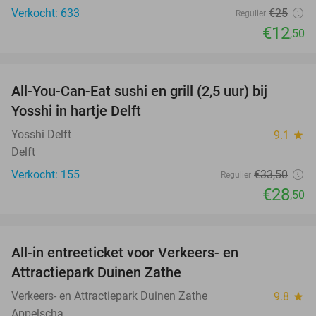
Verkocht: 633
€25
Regulier
€12
,50
favorite_border
All-You-Can-Eat sushi en grill (2,5 uur) bij
15%
Yosshi in hartje Delft
Yosshi Delft
9.1
star
Delft
Verkocht: 155
€33
,50
Regulier
€28
,50
favorite_border
All-in entreeticket voor Verkeers- en
15%
Attractiepark Duinen Zathe
Verkeers- en Attractiepark Duinen Zathe
9.8
star
Appelscha