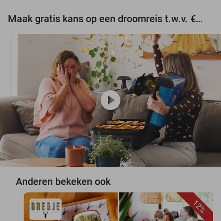
Maak gratis kans op een droomreis t.w.v. €3.000!
play_circle
Anderen bekeken ook
12%