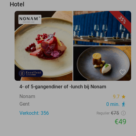
Hotel
35%
favorite_border
4- of 5-gangendiner of -lunch bij Nonam
Nonam
9.7
star
Gent
0 min.
directions_walk
Verkocht: 356
€75
Regulier
€49