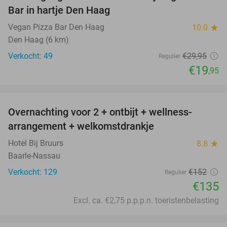
Bar in hartje Den Haag
Vegan Pizza Bar Den Haag
10.0
star
Den Haag (6 km)
Verkocht: 49
€29
,95
Regulier
€19
,95
favorite_border
Overnachting voor 2 + ontbijt + wellness-
11%
arrangement + welkomstdrankje
Hotel Bij Bruurs
8.8
star
Baarle-Nassau
Verkocht: 129
€152
Regulier
€135
Excl. ca. €2,75 p.p.p.n. toeristenbelasting
favorite_border