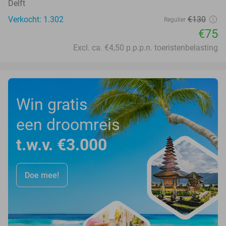
Delft
Verkocht: 1.302
€130
Regulier
€75
Excl. ca. €4,50 p.p.p.n. toeristenbelasting
Win gratis
een droomreis
t.w.v. €3.000
Doe mee!