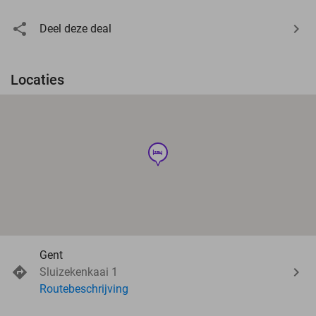
Deel deze deal
Locaties
hotel
Gent
Sluizekenkaai 1
Routebeschrijving