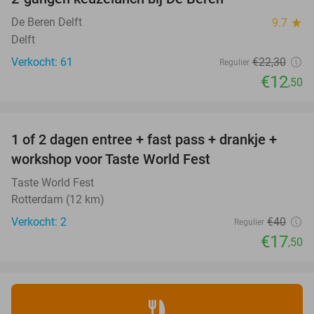
44%
De Beren Delft
9.7
star
Delft
Verkocht: 61
€22
,30
Regulier
€12
,50
favorite_border
1 of 2 dagen entree + fast pass + drankje +
56%
NEW
workshop voor Taste World Fest
TODAY
Taste World Fest
Rotterdam (12 km)
Verkocht: 2
€40
Regulier
€17
,50