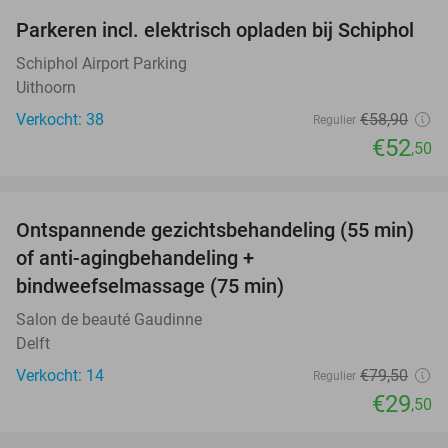
Parkeren incl. elektrisch opladen bij Schiphol
11%
Schiphol Airport Parking
Uithoorn
Verkocht: 38
€58
,90
Regulier
€52
,50
favorite_border
Ontspannende gezichtsbehandeling (55 min)
63%
of anti-agingbehandeling +
bindweefselmassage (75 min)
Salon de beauté Gaudinne
Delft
Verkocht: 14
€79
,50
Regulier
€29
,50
favorite_border