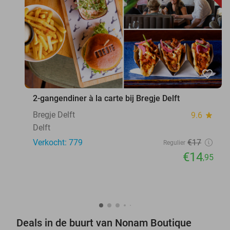
favorite_border
2-gangendiner à la carte bij Bregje Delft
Bregje Delft
9.6
star
Delft
Verkocht: 779
€17
Regulier
€14
,95
Deals in de buurt van Nonam Boutique