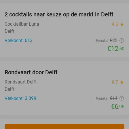
2 cocktails naar keuze op de markt in Delft
50%
Cocktailbar Luna
9.6
star
Delft
Verkocht: 613
€25
Regulier
€12
,50
favorite_border
Rondvaart door Delft
50%
Rondvaart Delft
9.7
star
Delft
Verkocht: 3.399
€14
Regulier
€6
,95