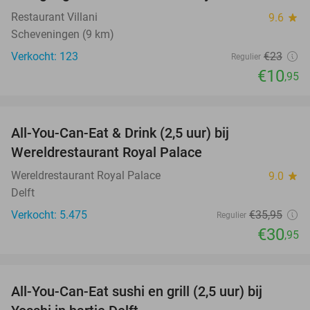
Restaurant Villani
9.6
star
Scheveningen (9 km)
Verkocht: 123
€23
Regulier
€10
,95
favorite_border
All-You-Can-Eat & Drink (2,5 uur) bij
14%
Wereldrestaurant Royal Palace
Wereldrestaurant Royal Palace
9.0
star
Delft
Verkocht: 5.475
€35
,95
Regulier
€30
,95
favorite_border
All-You-Can-Eat sushi en grill (2,5 uur) bij
15%