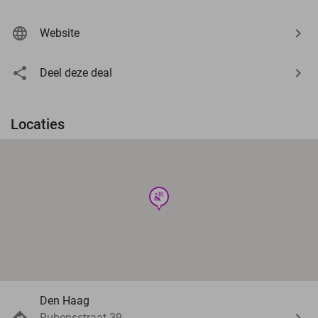
Website
Deel deze deal
Locaties
wellness
Den Haag
Rubensstraat 39