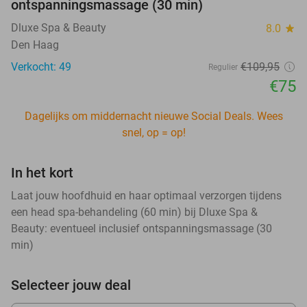
ontspanningsmassage (30 min)
Dluxe Spa & Beauty
8.0
star
Den Haag
Verkocht: 49
€109
,95
Regulier
€75
Dagelijks om middernacht nieuwe Social Deals. Wees
snel, op = op!
In het kort
Laat jouw hoofdhuid en haar optimaal verzorgen tijdens
een head spa-behandeling (60 min) bij Dluxe Spa &
Beauty: eventueel inclusief ontspanningsmassage (30
min)
Selecteer jouw deal