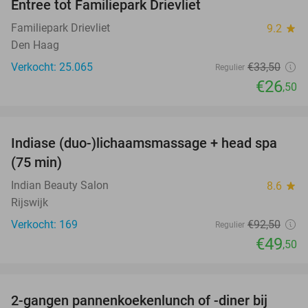
Entree tot Familiepark Drievliet
21%
Familiepark Drievliet
9.2
star
Den Haag
Verkocht: 25.065
€33
,50
Regulier
€26
,50
favorite_border
Indiase (duo-)lichaamsmassage + head spa
46%
(75 min)
Indian Beauty Salon
8.6
star
Rijswijk
Verkocht: 169
€92
,50
Regulier
€49
,50
favorite_border
2-gangen pannenkoekenlunch of -diner bij
53%