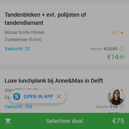
favorite_border
Tandenbleken + evt. polijsten of
50%
tandendiamant
Mooie Smile Kliniek
9.2
star
Zoetermeer (8 km)
Verkocht: 32
€29
,99
Regulier
€14
,99
favorite_border
Luxe lunchplank bij Anne&Max in Delft
31%
Anne&Max Delft
9.1
star
close
OPEN IN APP
Delft
Verkocht: 306
€18
Regulier
€12
,50
€75
shopping_cart
Selecteer deal
favorite_border