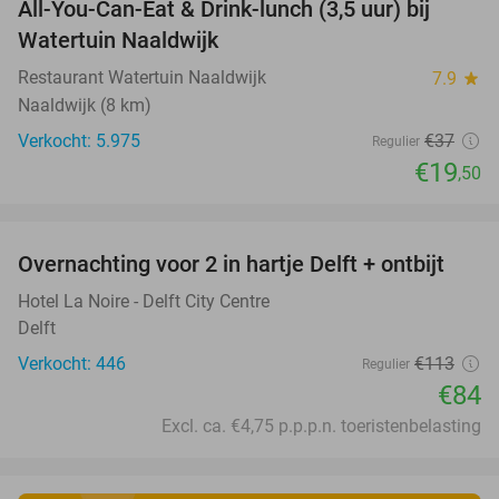
All-You-Can-Eat & Drink-lunch (3,5 uur) bij
47%
Watertuin Naaldwijk
Restaurant Watertuin Naaldwijk
7.9
star
Naaldwijk (8 km)
Verkocht: 5.975
€37
Regulier
€19
,50
favorite_border
Overnachting voor 2 in hartje Delft + ontbijt
26%
Hotel La Noire - Delft City Centre
Delft
Verkocht: 446
€113
Regulier
€84
Excl. ca. €4,75 p.p.p.n. toeristenbelasting