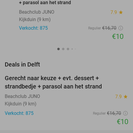
+ parasol aan het strand
Beachclub JUNO
7.9
star
Kijkduin (9 km)
Verkocht: 875
€16
,70
Regulier
€10
favorite_border
Deals in Delft
Gerecht naar keuze + evt. dessert +
40%
strandbedje + parasol aan het strand
Beachclub JUNO
7.9
star
Kijkduin (9 km)
Verkocht: 875
€16
,70
Regulier
€10
favorite_border