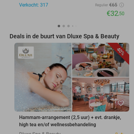
Verkocht: 317
€65
Regulier
€32
,50
Deals in de buurt van Dluxe Spa & Beauty
40%
favorite_border
Hammam-arrangement (2,5 uur) + evt. drankje,
high tea en/of wellnessbehandeling