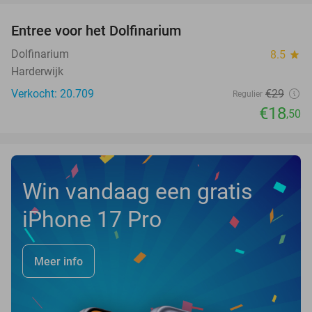
Entree voor het Dolfinarium
36%
NEW
TODAY
Dolfinarium
8.5
star
Harderwijk
Verkocht: 20.709
€29
Regulier
€18
,50
Win vandaag een gratis
iPhone 17 Pro
Meer info