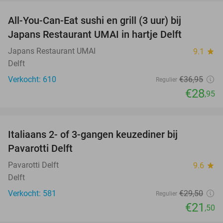
All-You-Can-Eat sushi en grill (3 uur) bij
22%
Japans Restaurant UMAI in hartje Delft
Japans Restaurant UMAI
9.1
star
Delft
Verkocht: 610
€36
,95
Regulier
€28
,95
favorite_border
Italiaans 2- of 3-gangen keuzediner bij
27%
Pavarotti Delft
Pavarotti Delft
9.6
star
Delft
Verkocht: 581
€29
,50
Regulier
€21
,50