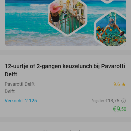
favorite_border
12-uurtje of 2-gangen keuzelunch bij Pavarotti
31%
Delft
Pavarotti Delft
9.6
star
Delft
Verkocht: 2.125
€13
,75
Regulier
€9
,50
favorite_border