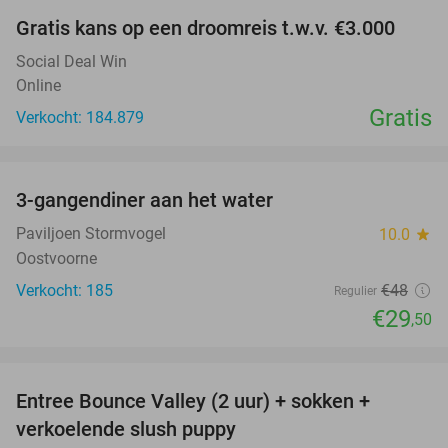
Gratis kans op een droomreis t.w.v. €3.000
Social Deal Win
Online
Gratis
Verkocht: 184.879
favorite_border
3-gangendiner aan het water
39%
Paviljoen Stormvogel
10.0
star
Oostvoorne
Verkocht: 185
€48
Regulier
€29
,50
favorite_border
Entree Bounce Valley (2 uur) + sokken +
46%
verkoelende slush puppy