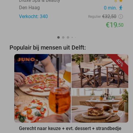
Dluxe Spa & Beauty
8
star
Den Haag
0 min.
directions_walk
Verkocht: 340
€32
,50
Regulier
€19
,50
Populair bij mensen uit Delft:
40%
favorite_border
Gerecht naar keuze + evt. dessert + strandbedje