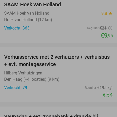
SAAM Hoek van Holland
SAAM Hoek van Holland
9.8
star
Hoek van Holland (12 km)
Verkocht: 363
€21
Regulier
€9
,95
favorite_border
Verhuisservice met 2 verhuizers + verhuisbus
72%
+ evt. montageservice
Hilberg Verhuizingen
Den Haag (+4 locaties) (9 km)
Verkocht: 79
€195
Regulier
€54
favorite_border
Saunadag + evt. zonnebank + drankje bij