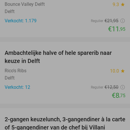
Bounce Valley Delft
9.3
star
Delft
Verkocht: 1.179
€21
,95
Regulier
€11
,95
favorite_border
Ambachtelijke halve of hele sparerib naar
30%
keuze in Delft
Rico's Ribs
10.0
star
Delft
Verkocht: 12
€12
,50
Regulier
€8
,75
favorite_border
2-gangen keuzelunch, 3-gangendiner à la carte
52%
of 5-gangendiner van de chef bij Villani