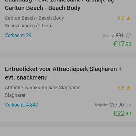
42%
Carlton Beach - Beach Body
Carlton Beach - Beach Body
8.0
star
Scheveningen (10 km)
Verkocht: 29
€31
Regulier
€17
,90
favorite_border
Entreeticket voor Attractiepark Slagharen +
41%
evt. snackmenu
Attractie- & Vakantiepark Slagharen
8.8
star
Slagharen
Verkocht: 4.847
€37
,90
Regulier
€22
,40
favorite_border