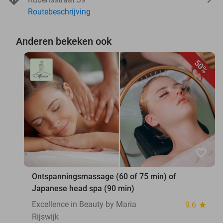
Routebeschrijving
Anderen bekeken ook
50%
favorite_border
Ontspanningsmassage (60 of 75 min) of
Japanese head spa (90 min)
Excellence in Beauty by Maria
9.6
star
Rijswijk