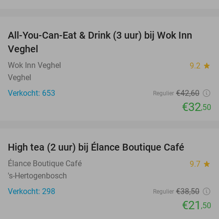
favorite_border
All-You-Can-Eat & Drink (3 uur) bij Wok Inn
24%
Veghel
Wok Inn Veghel
9.2
star
Veghel
Verkocht: 653
€42
,60
Regulier
€32
,50
favorite_border
High tea (2 uur) bij Élance Boutique Café
44%
Élance Boutique Café
9.7
star
's-Hertogenbosch
Verkocht: 298
€38
,50
Regulier
€21
,50