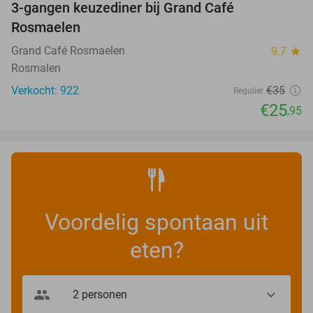
3-gangen keuzediner bij Grand Café
26%
Rosmaelen
Grand Café Rosmaelen
9.7
star
Rosmalen
Verkocht: 922
€35
Regulier
€25
,95
Voordelig spontaan uit
eten?