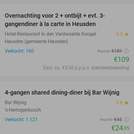
favorite_border
Overnachting voor 2 + ontbijt + evt. 3-
42%
gangendiner à la carte in Heusden
Hotel-Restaurant In den Verdwaalde Koogel
9.3
star
Heusden (gemeente Heusden)
Verkocht: 160
€189
Regulier
€109
Excl. ca. €3,50 p.p.p.n. toeristenbelasting
favorite_border
4-gangen shared dining-diner bij Bar Wijnig
45%
Bar Wijnig
9.6
star
's-Hertogenbosch
Verkocht: 1.121
€45
Regulier
€24
,95