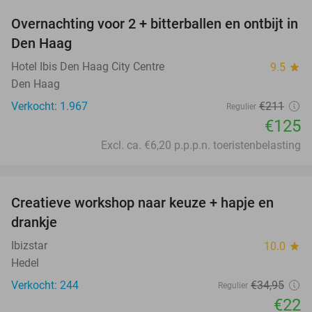
Overnachting voor 2 + bitterballen en ontbijt in
41%
Den Haag
Hotel Ibis Den Haag City Centre
9.5
star
Den Haag
Verkocht: 1.967
€211
Regulier
€125
Excl. ca. €6,20 p.p.p.n. toeristenbelasting
favorite_border
Creatieve workshop naar keuze + hapje en
37%
drankje
Ibizstar
10.0
star
Hedel
Verkocht: 244
€34
,95
Regulier
€22