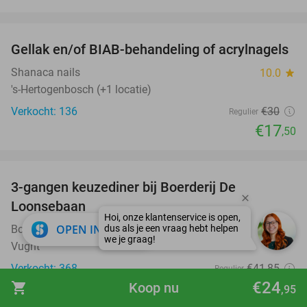
favorite_border
Gellak en/of BIAB-behandeling of acrylnagels
42%
Shanaca nails
10.0
star
's-Hertogenbosch (+1 locatie)
Verkocht: 136
€30
Regulier
€17
,50
favorite_border
3-gangen keuzediner bij Boerderij De
32%
Loonsebaan
close
OPEN IN APP
Boerderij De Loonsebaan
9.8
star
Vught
Verkocht: 368
€41
,85
Regulier
€24
€28
shopping_cart
Koop nu
,50
,95