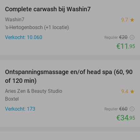
Complete carwash bij Washin7
40%
Washin7
9.7
star
's-Hertogenbosch (+1 locatie)
Verkocht: 10.060
€20
Regulier
€11
,95
favorite_border
Ontspanningsmassage en/of head spa (60, 90
42%
of 120 min)
Aries Zen & Beauty Studio
9.4
star
Boxtel
Verkocht: 173
€60
Regulier
€34
,95
favorite_border