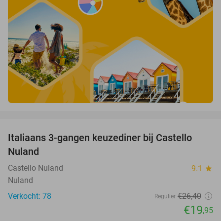
favorite_border
Italiaans 3-gangen keuzediner bij Castello
24%
Nuland
Castello Nuland
9.1
star
Nuland
Verkocht: 78
€26
,40
Regulier
€19
,95