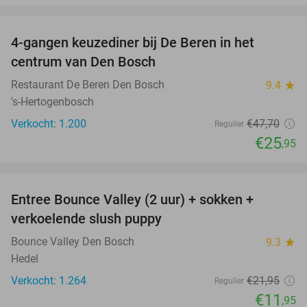
favorite_border
4-gangen keuzediner bij De Beren in het
46%
centrum van Den Bosch
Restaurant De Beren Den Bosch
9.4
star
's-Hertogenbosch
Verkocht: 1.200
€47
,70
Regulier
€25
,95
favorite_border
Entree Bounce Valley (2 uur) + sokken +
46%
verkoelende slush puppy
Bounce Valley Den Bosch
9.3
star
Hedel
Verkocht: 1.264
€21
,95
Regulier
€11
,95