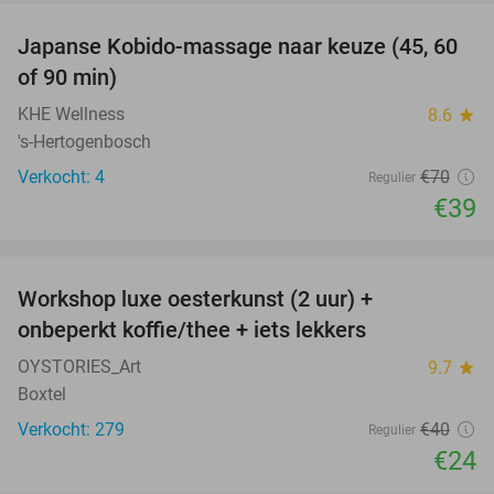
Japanse Kobido-massage naar keuze (45, 60
44%
of 90 min)
KHE Wellness
8.6
star
's-Hertogenbosch
Verkocht: 4
€70
Regulier
€39
favorite_border
Workshop luxe oesterkunst (2 uur) +
40%
onbeperkt koffie/thee + iets lekkers
OYSTORIES_Art
9.7
star
Boxtel
Verkocht: 279
€40
Regulier
€24