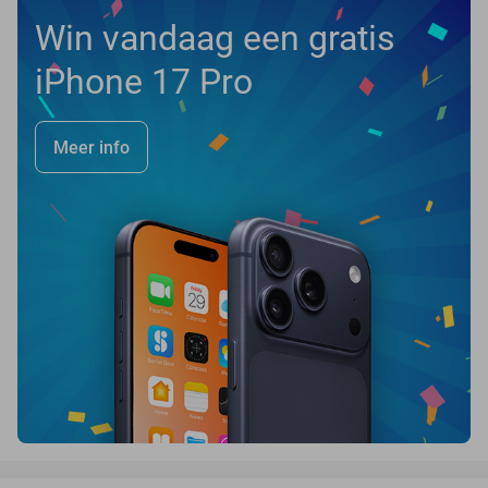
Win vandaag een gratis
iPhone 17 Pro
Meer info
favorite_border