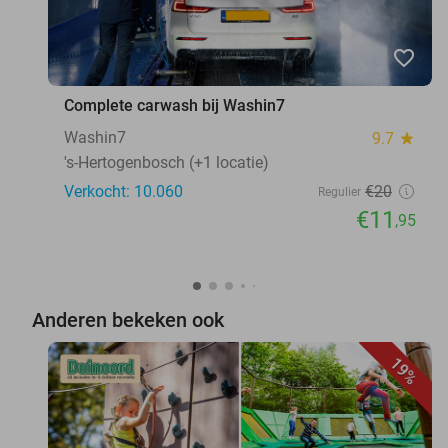
favorite_border
Complete carwash bij Washin7
Washin7
9.7
star
's-Hertogenbosch (+1 locatie)
Verkocht: 10.060
€20
Regulier
€11
,95
Anderen bekeken ook
19%