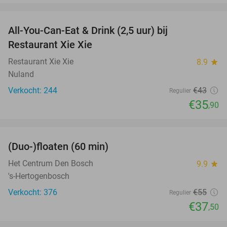
favorite_border
All-You-Can-Eat & Drink (2,5 uur) bij
17%
Restaurant Xie Xie
Restaurant Xie Xie
8.9
star
Nuland
Verkocht: 244
€43
Regulier
€35
,90
favorite_border
(Duo-)floaten (60 min)
32%
Het Centrum Den Bosch
9.9
star
's-Hertogenbosch
Verkocht: 376
€55
Regulier
€37
,50
favorite_border