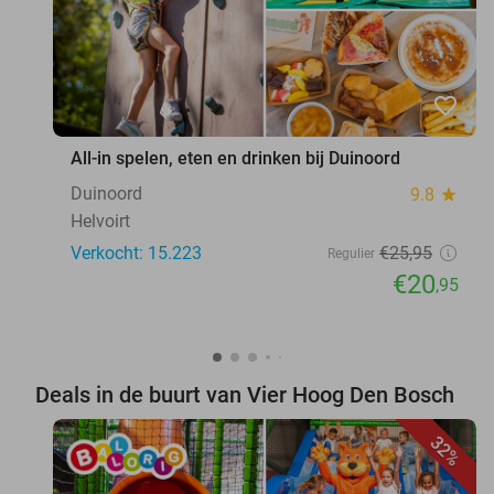
favorite_border
All-in spelen, eten en drinken bij Duinoord
Duinoord
9.8
star
Helvoirt
Verkocht: 15.223
€25
,95
Regulier
€20
,95
Deals in de buurt van Vier Hoog Den Bosch
32%