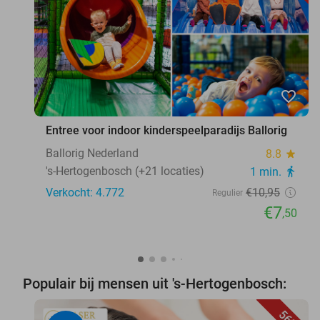
favorite_border
Entree voor indoor kinderspeelparadijs Ballorig
Ballorig Nederland
8.8
star
's-Hertogenbosch (+21 locaties)
1 min.
directions_walk
Verkocht: 4.772
€10
,95
Regulier
€7
,50
Populair bij mensen uit 's-Hertogenbosch: