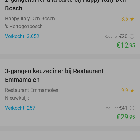
35%
Bosch
Happy Italy Den Bosch
8.5
star
's-Hertogenbosch
Verkocht: 3.052
€20
Regulier
€12
,95
favorite_border
3-gangen keuzediner bij Restaurant
27%
Emmamolen
Restaurant Emmamolen
9.9
star
Nieuwkuijk
Verkocht: 257
€41
Regulier
€29
,95
favorite_border