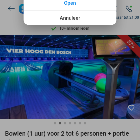
Open
Ontdek 15.000+ deals
7 dagen per week beschikbaar
Annuleer
Bereikbaar tot 21:00
10+ miljoen leden
9,4
op basis van
206.147 reviews
37%
Ontdek 15.000+ deals
7 dagen per week beschikbaar
10+ miljoen leden
favorite_border
Bowlen (1 uur) voor 2 tot 6 personen + portie