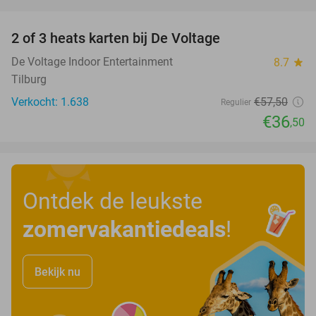
favorite_border
2 of 3 heats karten bij De Voltage
37%
De Voltage Indoor Entertainment
8.7
star
Tilburg
Verkocht: 1.638
€57
,50
Regulier
€36
,50
Ontdek de leukste
zomervakantiedeals
!
Bekijk nu