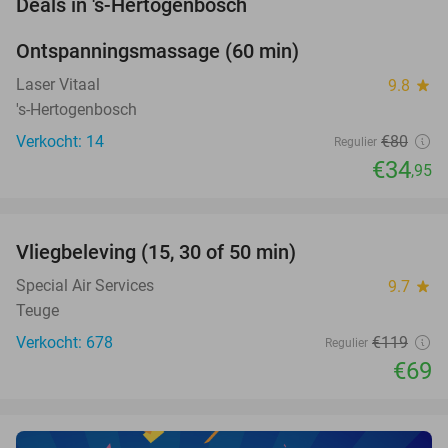
favorite_border
Deals in 's-Hertogenbosch
Ontspanningsmassage (60 min)
56%
NEW
TODAY
Laser Vitaal
9.8
star
's-Hertogenbosch
Verkocht: 14
€80
Regulier
€34
,95
favorite_border
Vliegbeleving (15, 30 of 50 min)
42%
NEW
TODAY
Special Air Services
9.7
star
Teuge
Verkocht: 678
€119
Regulier
€69