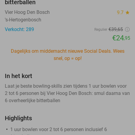
bitterballen
Vier Hoog Den Bosch
9.7
star
's-Hertogenbosch
Verkocht: 289
€39
,65
Regulier
€24
,95
Dagelijks om middernacht nieuwe Social Deals. Wees
snel, op = op!
In het kort
Laat je beste bowling-skills zien tijdens 1 uur bowlen voor
2 tot 6 personen bij Vier Hoog Den Bosch: smul daarna van
6 overheerlijke bitterballen
Highlights
1 uur bowlen voor 2 tot 6 personen inclusief 6