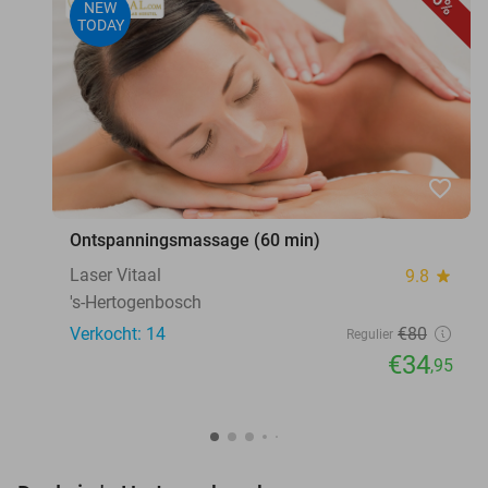
56%
NEW
TODAY
favorite_border
Ontspanningsmassage (60 min)
Laser Vitaal
9.8
star
's-Hertogenbosch
Verkocht: 14
€80
Regulier
€34
,95