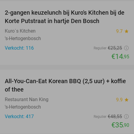
2-gangen keuzelunch bij Kuro's Kitchen bij de
41%
Korte Putstraat in hartje Den Bosch
Kuro´s Kitchen
9.7
star
's-Hertogenbosch
Verkocht: 116
€25
,25
Regulier
€14
,95
favorite_border
All-You-Can-Eat Korean BBQ (2,5 uur) + koffie
26%
of thee
Restaurant Nan King
9.9
star
's-Hertogenbosch
Verkocht: 417
€48
,55
Regulier
€35
,90