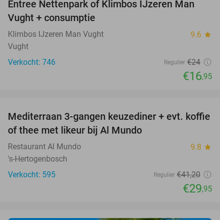
Entree Nettenpark of Klimbos IJzeren Man
29%
Vught + consumptie
Klimbos IJzeren Man Vught
9.6
star
Vught
Verkocht: 746
€24
Regulier
€16
,95
favorite_border
Mediterraan 3-gangen keuzediner + evt. koffie
27%
of thee met likeur bij Al Mundo
Restaurant Al Mundo
9.8
star
's-Hertogenbosch
Verkocht: 595
€41
,20
Regulier
€29
,95