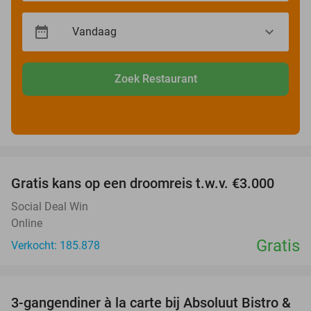
Zoek Restaurant
favorite_border
Gratis kans op een droomreis t.w.v. €3.000
Social Deal Win
Online
Gratis
Verkocht: 185.878
favorite_border
3-gangendiner à la carte bij Absoluut Bistro &
37%