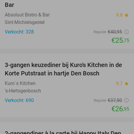
Bar
Absoluut Bistro & Bar
9.8
star
Sint-Michielsgestel
Verkocht: 328
€40
,95
Regulier
€25
,75
favorite_border
3-gangen keuzediner bij Kuro's Kitchen in de
28%
Korte Putstraat in hartje Den Bosch
Kuro´s Kitchen
9.7
star
's-Hertogenbosch
Verkocht: 690
€37
,50
Regulier
€26
,95
favorite_border
2-gangendiner à la carte bij Happy Italy Den