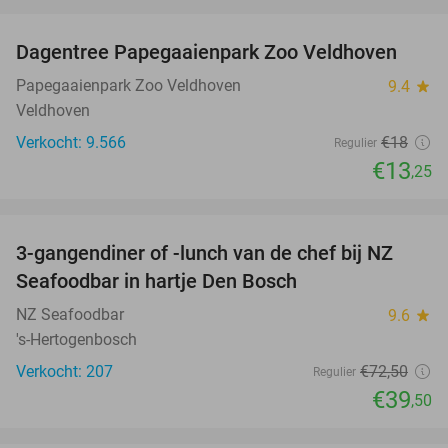
favorite_border
Dagentree Papegaaienpark Zoo Veldhoven
26%
Papegaaienpark Zoo Veldhoven
9.4
star
Veldhoven
Verkocht: 9.566
€18
Regulier
€13
,25
favorite_border
3-gangendiner of -lunch van de chef bij NZ
46%
Seafoodbar in hartje Den Bosch
NZ Seafoodbar
9.6
star
's-Hertogenbosch
Verkocht: 207
€72
,50
Regulier
€39
,50
favorite_border