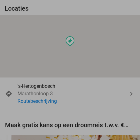
Locaties
events
's-Hertogenbosch
Marathonloop 3
Routebeschrijving
Maak gratis kans op een droomreis t.w.v. €3.000!