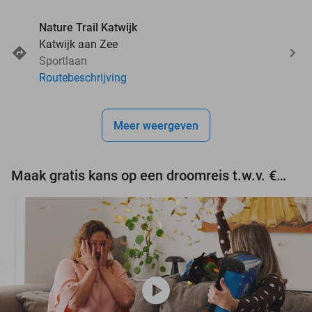
Nature Trail Katwijk
Katwijk aan Zee
Sportlaan
Routebeschrijving
Meer weergeven
Maak gratis kans op een droomreis t.w.v. €3.000!
play_circle