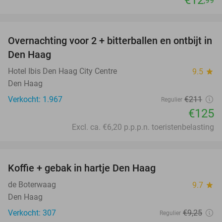
,99
favorite_border
Overnachting voor 2 + bitterballen en ontbijt in
41%
Den Haag
Hotel Ibis Den Haag City Centre
9.5
star
Den Haag
Verkocht: 1.967
€211
Regulier
€125
Excl. ca. €6,20 p.p.p.n. toeristenbelasting
favorite_border
Koffie + gebak in hartje Den Haag
36%
de Boterwaag
9.7
star
Den Haag
Verkocht: 307
€9
,25
Regulier