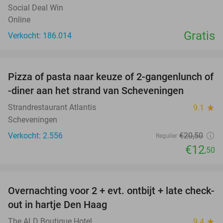
Social Deal Win
Online
Gratis
Verkocht: 186.014
favorite_border
Pizza of pasta naar keuze of 2-gangenlunch of
39%
-diner aan het strand van Scheveningen
Strandrestaurant Atlantis
9.1
star
Scheveningen
Verkocht: 2.556
€20
,50
Regulier
€12
,50
favorite_border
Overnachting voor 2 + evt. ontbijt + late check-
30%
out in hartje Den Haag
The ALD Boutique Hotel
9.4
star