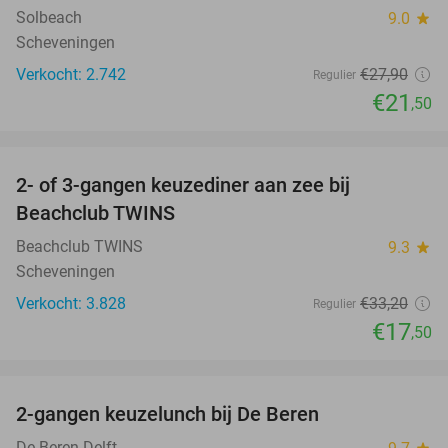
Solbeach
9.0
star
Scheveningen
Verkocht: 2.742
€27
,90
Regulier
€21
,50
favorite_border
2- of 3-gangen keuzediner aan zee bij
47%
Beachclub TWINS
Beachclub TWINS
9.3
star
Scheveningen
Verkocht: 3.828
€33
,20
Regulier
€17
,50
favorite_border
2-gangen keuzelunch bij De Beren
44%
NEW
TODAY
De Beren Delft
star