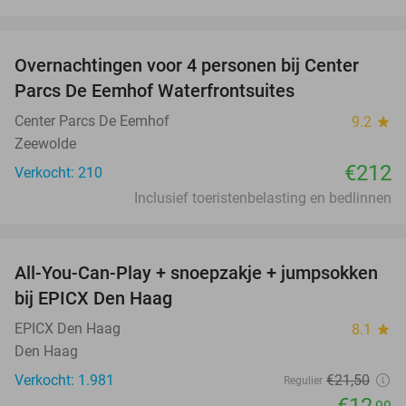
favorite_border
Overnachtingen voor 4 personen bij Center
Parcs De Eemhof Waterfrontsuites
Center Parcs De Eemhof
9.2
star
Zeewolde
€212
Verkocht: 210
Inclusief toeristenbelasting en bedlinnen
favorite_border
All-You-Can-Play + snoepzakje + jumpsokken
40%
bij EPICX Den Haag
EPICX Den Haag
8.1
star
Den Haag
Verkocht: 1.981
€21
,50
Regulier
€12