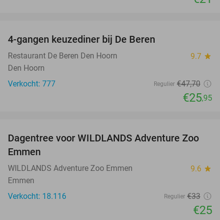
favorite_border
4-gangen keuzediner bij De Beren
46%
Restaurant De Beren Den Hoorn
9.7
star
Den Hoorn
Verkocht: 777
€47
,70
Regulier
€25
,95
favorite_border
Dagentree voor WILDLANDS Adventure Zoo
24%
Emmen
WILDLANDS Adventure Zoo Emmen
9.6
star
Emmen
Verkocht: 18.116
€33
Regulier
€25