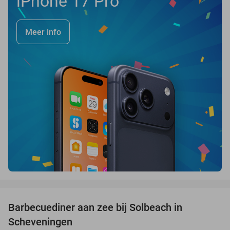
iPhone 17 Pro
Meer info
favorite_border
Barbecuediner aan zee bij Solbeach in
23%
Scheveningen