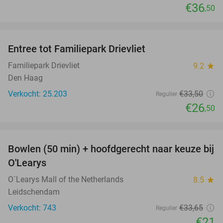
€36
,50
favorite_border
Entree tot Familiepark Drievliet
21%
Familiepark Drievliet
9.2
star
Den Haag
Verkocht: 25.203
€33
,50
Regulier
€26
,50
favorite_border
Bowlen (50 min) + hoofdgerecht naar keuze bij
38%
O'Learys
O´Learys Mall of the Netherlands
8.5
star
Leidschendam
Verkocht: 743
€33
,65
Regulier
€21