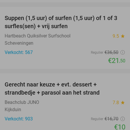
favorite_border
Suppen (1,5 uur) of surfen (1,5 uur) of 1 of 3
41%
surfles(sen) + vrij surfen
Hartbeach Quiksilver Surfschool
9.5
star
Scheveningen
Verkocht: 567
€36
,50
Regulier
€21
,50
favorite_border
Gerecht naar keuze + evt. dessert +
40%
strandbedje + parasol aan het strand
Beachclub JUNO
7.8
star
Kijkduin
Verkocht: 903
€16
,70
Regulier
€10