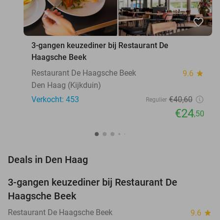
favorite_border
3-gangen keuzediner bij Restaurant De
Haagsche Beek
Restaurant De Haagsche Beek
9.6
star
Den Haag (Kijkduin)
Verkocht: 453
€40
,60
Regulier
€24
,50
favorite_border
Deals in Den Haag
3-gangen keuzediner bij Restaurant De
40%
Haagsche Beek
Restaurant De Haagsche Beek
9.6
star