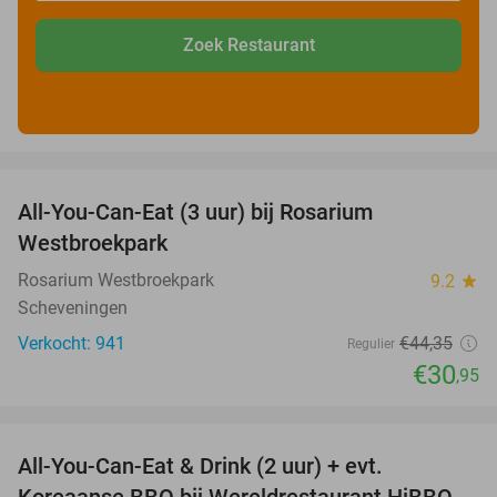
Zoek Restaurant
favorite_border
All-You-Can-Eat (3 uur) bij Rosarium
30%
Westbroekpark
Rosarium Westbroekpark
9.2
star
Scheveningen
Verkocht: 941
€44
,35
Regulier
€30
,95
favorite_border
All-You-Can-Eat & Drink (2 uur) + evt.
16%
Koreaanse BBQ bij Wereldrestaurant HiBBQ