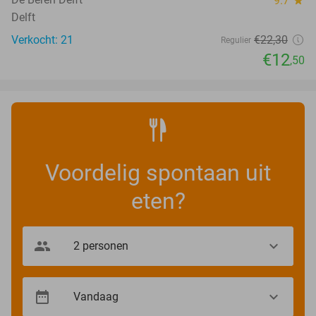
9.7
Delft
Verkocht: 21
€22
,30
Regulier
€12
,50
Voordelig spontaan uit
eten?