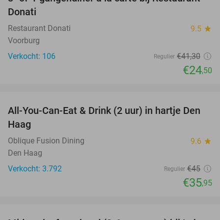
41%
Donati
Restaurant Donati
9.5
star
Voorburg
Verkocht: 106
€41
,30
Regulier
€24
,50
favorite_border
All-You-Can-Eat & Drink (2 uur) in hartje Den
20%
Haag
Oblique Fusion Dining
9.6
star
Den Haag
Verkocht: 3.792
€45
Regulier
€35
,95
favorite_border