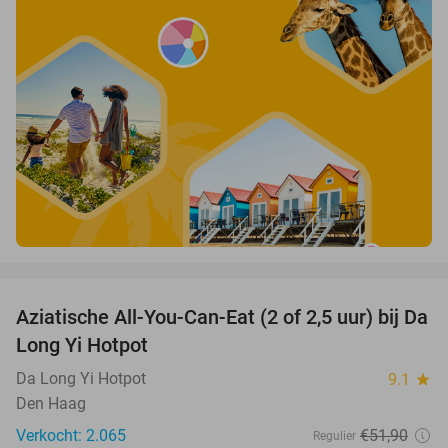
favorite_border
Aziatische All-You-Can-Eat (2 of 2,5 uur) bij Da
30%
Long Yi Hotpot
Da Long Yi Hotpot
9.1
star
Den Haag
Verkocht: 2.065
€51
,90
Regulier