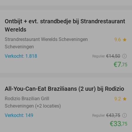
favorite_border
Ontbijt + evt. strandbedje bij Strandrestaurant
47%
Werelds
Strandrestaurant Werelds Scheveningen
9.6
star
Scheveningen
Verkocht: 1.818
€14
,50
Regulier
€7
,75
favorite_border
All-You-Can-Eat Braziliaans (2 uur) bij Rodizio
23%
Rodizio Brazilian Grill
9.2
star
Scheveningen (+2 locaties)
Verkocht: 149
€43
,75
Regulier
€33
,75