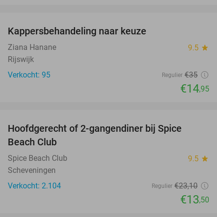
favorite_border
Kappersbehandeling naar keuze
57%
Ziana Hanane
9.5
star
Rijswijk
Verkocht: 95
€35
Regulier
€14
,95
favorite_border
Hoofdgerecht of 2-gangendiner bij Spice
42%
Beach Club
Spice Beach Club
9.5
star
Scheveningen
Verkocht: 2.104
€23
,10
Regulier
€13
,50
favorite_border