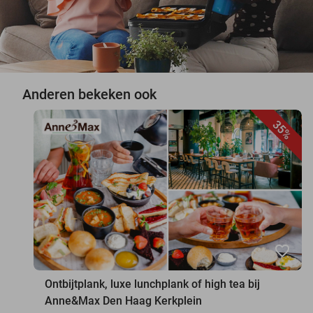
Anderen bekeken ook
35%
favorite_border
Ontbijtplank, luxe lunchplank of high tea bij
Anne&Max Den Haag Kerkplein