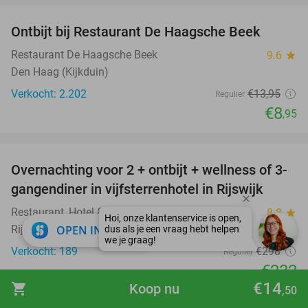
Ontbijt bij Restaurant De Haagsche Beek
36%
Restaurant De Haagsche Beek
9.6
star
Den Haag (Kijkduin)
Verkocht: 2.202
€13
,95
Regulier
€8
,95
favorite_border
Overnachting voor 2 + ontbijt + wellness of 3-
22%
gangendiner in vijfsterrenhotel in Rijswijk
Restaurant, Hotel & Spa Savarin
8.8
star
close
Rijswijk
OPEN IN APP
Verkocht: 189
€298
Regulier
€232
€14
shopping_cart
Koop nu
Excl. ca. €5,75 p.p.p.n. toeristenbelasting
,50