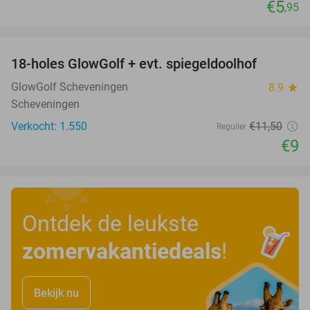
€5
,95
favorite_border
18-holes GlowGolf + evt. spiegeldoolhof
22%
GlowGolf Scheveningen
8.9
star
Scheveningen
Verkocht: 1.550
€11
,50
Regulier
€9
Ontdek de leukste
zomervakantiedeals
!
Bekijk nu