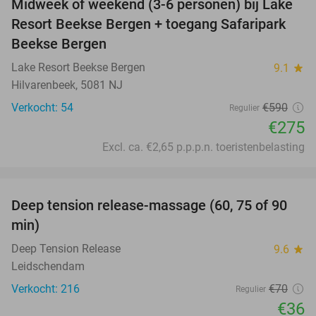
Midweek of weekend (3-6 personen) bij Lake
53%
Resort Beekse Bergen + toegang Safaripark
Beekse Bergen
Lake Resort Beekse Bergen
9.1
star
Hilvarenbeek, 5081 NJ
Verkocht: 54
€590
Regulier
€275
Excl. ca. €2,65 p.p.p.n. toeristenbelasting
favorite_border
Deep tension release-massage (60, 75 of 90
49%
min)
Deep Tension Release
9.6
star
Leidschendam
Verkocht: 216
€70
Regulier
€36