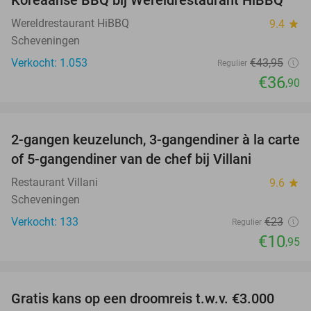
Wereldrestaurant HiBBQ
9.4
star
Scheveningen
Verkocht: 1.053
€43
,95
Regulier
€36
,90
favorite_border
2-gangen keuzelunch, 3-gangendiner à la carte
52%
of 5-gangendiner van de chef bij Villani
Restaurant Villani
9.6
star
Scheveningen
Verkocht: 133
€23
Regulier
€10
,95
favorite_border
Gratis kans op een droomreis t.w.v. €3.000