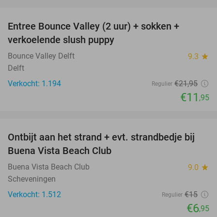
favorite_border
Entree Bounce Valley (2 uur) + sokken +
46%
verkoelende slush puppy
Bounce Valley Delft
9.3
star
Delft
Verkocht: 1.194
€21
,95
Regulier
€11
,95
favorite_border
Ontbijt aan het strand + evt. strandbedje bij
54%
Buena Vista Beach Club
Buena Vista Beach Club
9.0
star
Scheveningen
Verkocht: 1.512
€15
Regulier
€6
,95