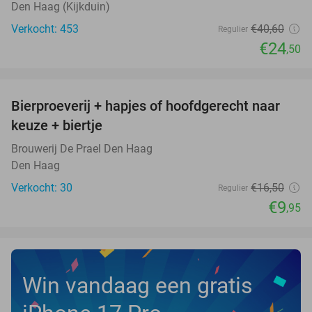
Den Haag (Kijkduin)
Verkocht: 453
€40
,60
Regulier
€24
,50
favorite_border
Bierproeverij + hapjes of hoofdgerecht naar
40%
NEW
keuze + biertje
TODAY
Brouwerij De Prael Den Haag
Den Haag
Verkocht: 30
€16
,50
Regulier
€9
,95
Win vandaag een gratis