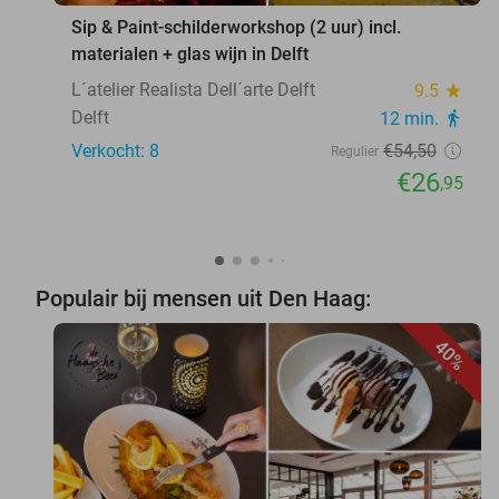
Sip & Paint-schilderworkshop (2 uur) incl.
materialen + glas wijn in Delft
L´atelier Realista Dell´arte Delft
9.5
star
Delft
12 min.
directions_walk
Verkocht: 8
€54
,50
Regulier
€26
,95
Populair bij mensen uit Den Haag:
40%