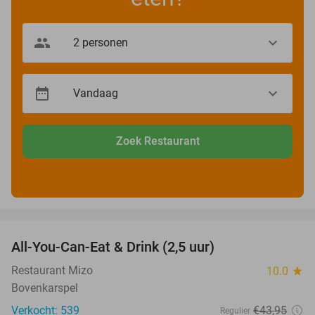
Zoek Restaurant
favorite_border
All-You-Can-Eat & Drink (2,5 uur)
16%
Restaurant Mizo
10.0
star
Bovenkarspel
Verkocht: 539
€43
,95
Regulier