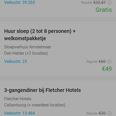
Verkocht: 39.265
€22
,47
Regulier
Gratis
favorite_border
Huur sloep (2 tot 8 personen) +
18%
welkomstpakketje
Sloepverhuur Amstelmeer
Den Helder (+2 locaties)
Verkocht: 25
€60
Regulier
€49
favorite_border
3-gangendiner bij Fletcher Hotels
42%
Fletcher Hotels
Callantsoog (+ meerdere locaties)
Verkocht: 13.484
€39
Regulier