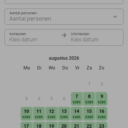
Aantal personen:
Aantal personen
Inchecken
Uitchecken
Kies datum
Kies datum
augustus 2026
Ma
Di
Wo
Do
Vr
Za
Zo
1
2
7
8
9
3
4
5
6
€285
€285
€285
10
11
12
13
14
15
16
€285
€285
€285
€285
€285
€285
€285
17
18
19
20
21
22
23