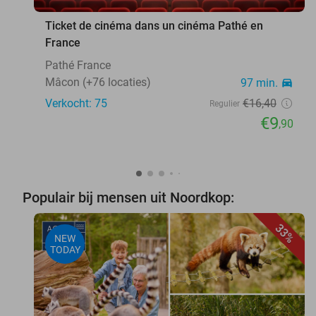
Ticket de cinéma dans un cinéma Pathé en
France
Pathé France
Mâcon (+76 locaties)
97 min.
directions_car
Verkocht: 75
€16
,40
Regulier
€9
,90
Populair bij mensen uit Noordkop:
33%
NEW
TODAY