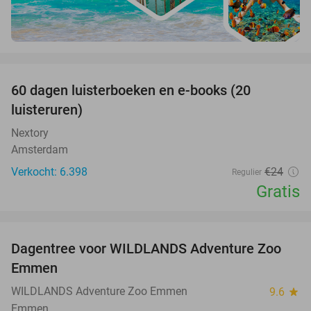
favorite_border
100%
60 dagen luisterboeken en e-books (20
luisteruren)
Nextory
Amsterdam
Verkocht: 6.398
€24
Regulier
Gratis
favorite_border
Dagentree voor WILDLANDS Adventure Zoo
24%
Emmen
WILDLANDS Adventure Zoo Emmen
9.6
star
Emmen