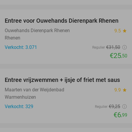
favorite_border
Entree voor Ouwehands Dierenpark Rhenen
19%
Ouwehands Dierenpark Rhenen
9.5
star
Rhenen
Verkocht: 3.071
€31
,50
Regulier
€25
,50
favorite_border
Entree vrijzwemmen + ijsje of friet met saus
24%
Maarten van der Weijdenbad
9.9
star
Warmenhuizen
Verkocht: 329
€9
,25
Regulier
€6
,99
favorite_border