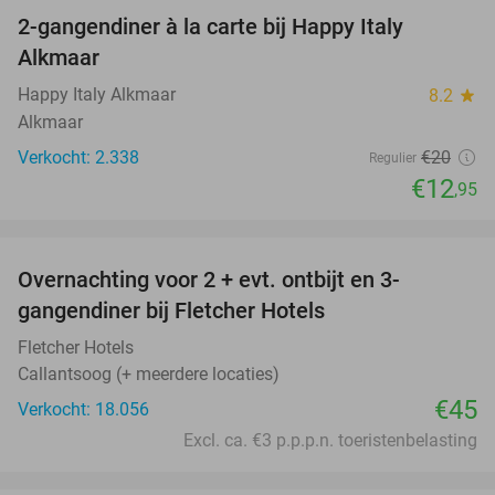
2-gangendiner à la carte bij Happy Italy
35%
Alkmaar
Happy Italy Alkmaar
8.2
star
Alkmaar
Verkocht: 2.338
€20
Regulier
€12
,95
favorite_border
Overnachting voor 2 + evt. ontbijt en 3-
gangendiner bij Fletcher Hotels
Fletcher Hotels
Callantsoog (+ meerdere locaties)
€45
Verkocht: 18.056
Excl. ca. €3 p.p.p.n. toeristenbelasting
favorite_border