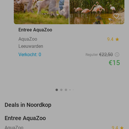
favorite_border
Entree AquaZoo
AquaZoo
9.4
star
Leeuwarden
Verkocht: 0
€22
,50
Regulier
€15
favorite_border
Deals in Noordkop
Entree AquaZoo
33%
NEW
TODAY
AquaZoo
9.4
star