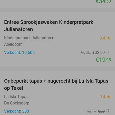
€34
,50
favorite_border
Entree Sprookjesweken Kinderpretpark
39%
Julianatoren
Kinderpretpark Julianatoren
9.4
star
Apeldoorn
Verkocht: 10.605
€32
,50
Regulier
€19
,95
favorite_border
Onbeperkt tapas + nagerecht bij La Isla Tapas
26%
op Texel
La Isla Tapas
9.4
star
De Cocksdorp
Verkocht: 300
€39
Regulier