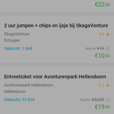
€22
,50
favorite_border
2 uur jumpen + chips en ijsje bij SkagaVenture
45%
SkagaVenture
9.6
star
Schagen
Verkocht: 1.044
€19
Regulier
€10
,50
favorite_border
Entreeticket voor Avonturenpark Hellendoorn
41%
Avonturenpark Hellendoorn
9.2
star
Hellendoorn
Verkocht: 32.624
€32
,95
Regulier
€19
,50