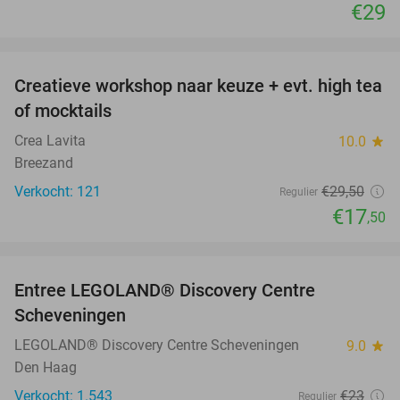
€29
favorite_border
Creatieve workshop naar keuze + evt. high tea
41%
of mocktails
Crea Lavita
10.0
star
Breezand
Verkocht: 121
€29
,50
Regulier
€17
,50
favorite_border
Entree LEGOLAND® Discovery Centre
25%
Scheveningen
LEGOLAND® Discovery Centre Scheveningen
9.0
star
Den Haag
Verkocht: 1.543
€23
Regulier