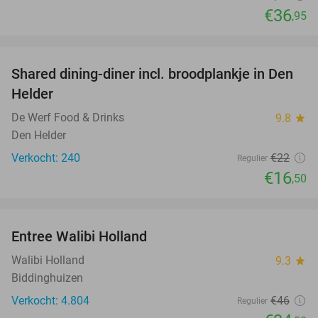
€36
,95
favorite_border
Shared dining-diner incl. broodplankje in Den
25%
Helder
De Werf Food & Drinks
9.8
star
Den Helder
Verkocht: 240
€22
Regulier
€16
,50
favorite_border
Entree Walibi Holland
25%
Walibi Holland
9.3
star
Biddinghuizen
Verkocht: 4.804
€46
Regulier