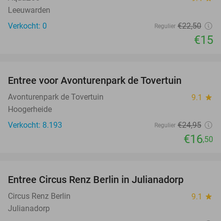
Leeuwarden
Verkocht: 0
€22
,50
Regulier
€15
favorite_border
Entree voor Avonturenpark de Tovertuin
34%
NEW
TODAY
Avonturenpark de Tovertuin
9.1
star
Hoogerheide
Verkocht: 8.193
€24
,95
Regulier
€16
,50
favorite_border
Entree Circus Renz Berlin in Julianadorp
37%
Circus Renz Berlin
9.1
star
Julianadorp