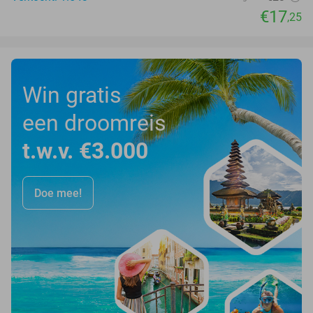
€17
,25
Win gratis
een droomreis
t.w.v. €3.000
Doe mee!