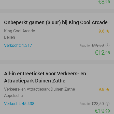
€8
,95
favorite_border
Onbeperkt gamen (3 uur) bij King Cool Arcade
34%
King Cool Arcade
9.6
star
Beilen
Verkocht: 1.317
€19
,50
Regulier
€12
,95
favorite_border
All-in entreeticket voor Verkeers- en
15%
Attractiepark Duinen Zathe
Verkeers- en Attractiepark Duinen Zathe
9.8
star
Appelscha
Verkocht: 45.438
€23
,50
Regulier
€19
,99