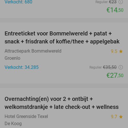
Verkocht: 680
€23
Regulier
€14
,50
favorite_border
Entreeticket voor Bommelwereld + patat +
23%
snack + frisdrank of koffie/thee + appelgebak
Attractiepark Bommelwereld
9.5
star
Groenlo
Verkocht: 34.285
€35
,50
Regulier
€27
,50
favorite_border
Overnachting(en) voor 2 + ontbijt +
32%
welkomstdrankje + late check-out + wellness
Hotel Greenside Texel
9.7
star
De Koog