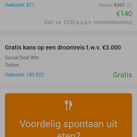
Verkocht: 871
€207
Regulier
€140
Excl. ca. €3,50 p.p.p.n. toeristenbelasting
favorite_border
Gratis kans op een droomreis t.w.v. €3.000
Social Deal Win
Online
Gratis
Verkocht: 183.522
Voordelig spontaan uit
eten?