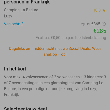
personen in Frankrijk
Camping La Bedure
10.0
star
Luzy
Verkocht: 2
€365
Regulier
€285
Excl. ca. €0,50 p.p.p.n. toeristenbelasting
Dagelijks om middernacht nieuwe Social Deals. Wees
snel, op = op!
In het kort
Voor max. 4 volwassenen of 2 volwassenen + 3 kinderen: 3
of 7 overnachtingen in een glampingtent van Camping La
Bedure, in een prachtige natuurrijke omgeving in Luzy,
Frankrijk
Selecteer jouw deal