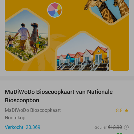
favorite_border
MaDiWoDo Bioscoopkaart van Nationale
31%
Bioscoopbon
MaDiWoDo Bioscoopkaart
8.8
star
Noordkop
Verkocht: 20.369
€12
,90
Regulier