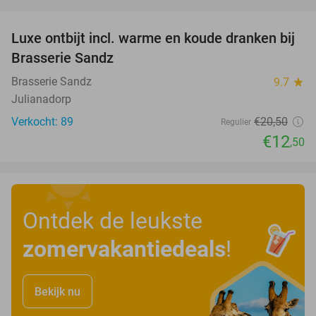
favorite_border
Luxe ontbijt incl. warme en koude dranken bij
39%
Brasserie Sandz
Brasserie Sandz
9.7
star
Julianadorp
Verkocht: 89
€20
,50
Regulier
€12
,50
Ontdek de leukste
zomervakantiedeals
!
Bekijk nu