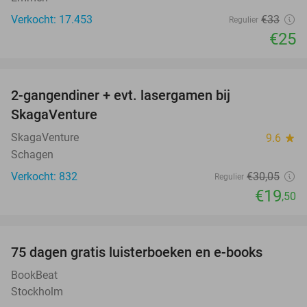
Verkocht: 17.453
€33
Regulier
€25
favorite_border
2-gangendiner + evt. lasergamen bij
35%
SkagaVenture
SkagaVenture
9.6
star
Schagen
Verkocht: 832
€30
,05
Regulier
€19
,50
favorite_border
100%
75 dagen gratis luisterboeken en e-books
BookBeat
Stockholm