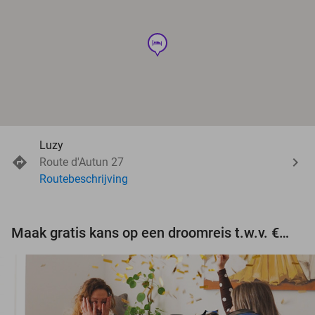
hotel
Luzy
Route d'Autun 27
Routebeschrijving
Maak gratis kans op een droomreis t.w.v. €3.000!