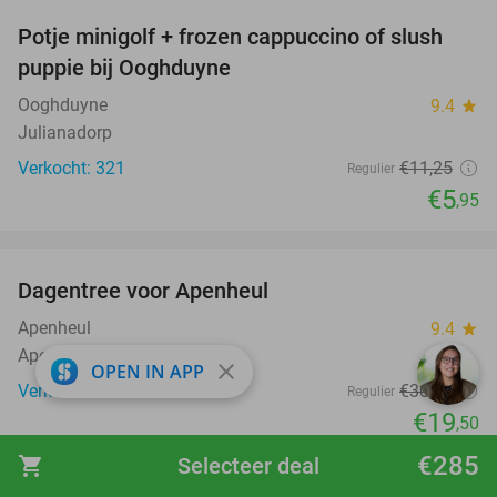
Potje minigolf + frozen cappuccino of slush
47%
puppie bij Ooghduyne
Ooghduyne
9.4
star
Julianadorp
Verkocht: 321
€11
,25
Regulier
€5
,95
favorite_border
Dagentree voor Apenheul
36%
Apenheul
9.4
star
Apeldoorn
close
OPEN IN APP
Verkocht: 32.946
€30
,50
Regulier
€19
,50
€285
shopping_cart
Selecteer deal