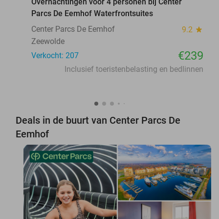
Overnachtingen voor 4 personen bij Center
Parcs De Eemhof Waterfrontsuites
Center Parcs De Eemhof
9.2
star
Zeewolde
€239
Verkocht: 207
Inclusief toeristenbelasting en bedlinnen
Deals in de buurt van Center Parcs De
Eemhof