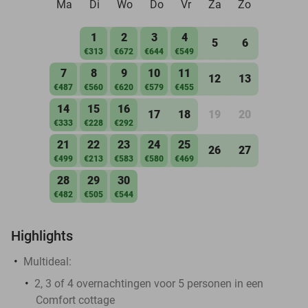
Ma
Di
Wo
Do
Vr
Za
Zo
1
2
3
4
5
6
€313
€672
€644
€549
7
8
9
10
11
12
13
€487
€560
€620
€579
€455
14
15
16
17
18
19
20
€333
€228
€292
21
22
23
24
25
26
27
€499
€213
€583
€580
€469
28
29
30
€482
€505
€544
Highlights
Multideal:
2, 3 of 4 overnachtingen voor 5 personen in een
Comfort cottage