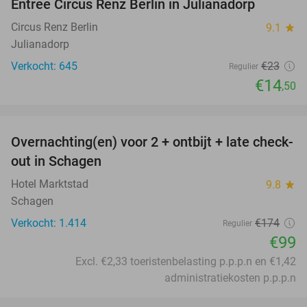
Entree Circus Renz Berlin in Julianadorp
37%
Circus Renz Berlin
9.1
star
Julianadorp
Verkocht: 645
€23
Regulier
€14
,50
favorite_border
Overnachting(en) voor 2 + ontbijt + late check-
43%
out in Schagen
Hotel Marktstad
9.8
star
Schagen
Verkocht: 1.414
€174
Regulier
€99
Excl. €2,33 toeristenbelasting p.p.p.n en €1,42
administratiekosten p.p.p.n
favorite_border