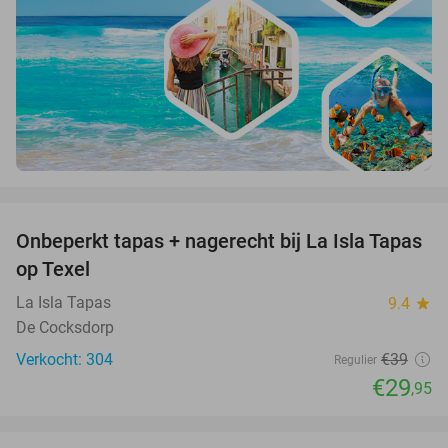
favorite_border
Onbeperkt tapas + nagerecht bij La Isla Tapas
23%
op Texel
La Isla Tapas
9.4
star
De Cocksdorp
Verkocht: 304
€39
Regulier
€29
,95
favorite_border