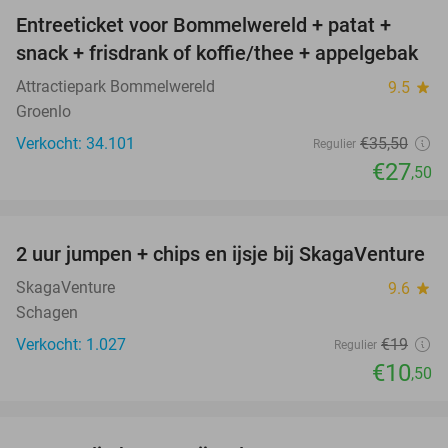
Entreeticket voor Bommelwereld + patat +
23%
snack + frisdrank of koffie/thee + appelgebak
Attractiepark Bommelwereld
9.5
star
Groenlo
Verkocht: 34.101
€35
,50
Regulier
€27
,50
favorite_border
2 uur jumpen + chips en ijsje bij SkagaVenture
45%
SkagaVenture
9.6
star
Schagen
Verkocht: 1.027
€19
Regulier
€10
,50
favorite_border