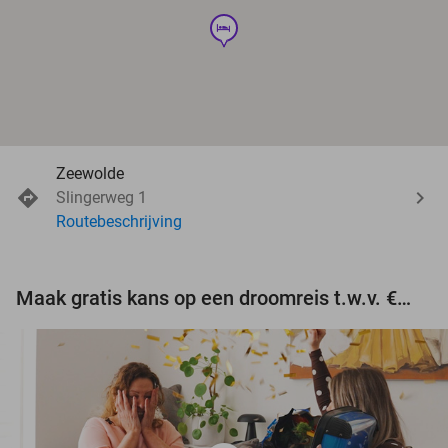
hotel
Zeewolde
Slingerweg 1
Routebeschrijving
Maak gratis kans op een droomreis t.w.v. €3.000!