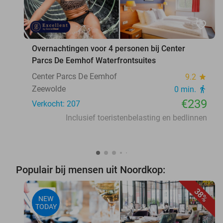
favorite_border
Overnachtingen voor 4 personen bij Center
Parcs De Eemhof Waterfrontsuites
Center Parcs De Eemhof
9.2
star
Zeewolde
0 min.
directions_walk
€239
Verkocht: 207
Inclusief toeristenbelasting en bedlinnen
Populair bij mensen uit Noordkop:
38%
NEW
TODAY