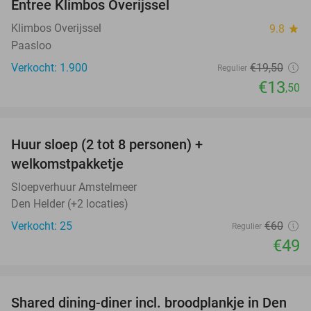
Entree Klimbos Overijssel
31%
Klimbos Overijssel
9.8
star
Paasloo
Verkocht: 1.900
€19
,50
Regulier
€13
,50
favorite_border
Huur sloep (2 tot 8 personen) +
18%
welkomstpakketje
Sloepverhuur Amstelmeer
Den Helder (+2 locaties)
Verkocht: 25
€60
Regulier
€49
favorite_border
Shared dining-diner incl. broodplankje in Den
25%