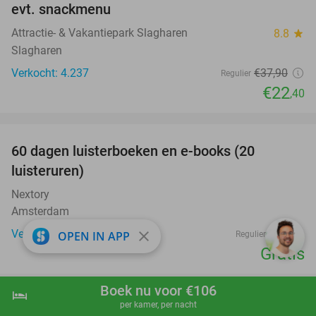
evt. snackmenu
Attractie- & Vakantiepark Slagharen
8.8
star
Slagharen
Verkocht: 4.237
€37
,90
Regulier
€22
,40
favorite_border
100%
60 dagen luisterboeken en e-books (20
luisteruren)
Nextory
Amsterdam
Verkocht: 6.374
€24
close
OPEN IN APP
Regulier
Gratis
favorite_border
Boek nu voor €106
hotel
shopping_cart
Boek nu
navigate_next
per kamer, per nacht
All-in entreeticket voor Verkeers- en