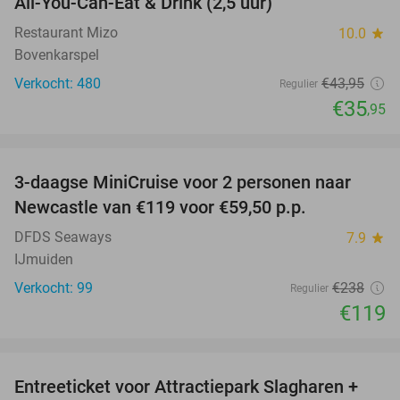
All-You-Can-Eat & Drink (2,5 uur)
18%
Restaurant Mizo
10.0
star
Bovenkarspel
Verkocht: 480
€43
,95
Regulier
€35
,95
favorite_border
3-daagse MiniCruise voor 2 personen naar
50%
Newcastle van €119 voor €59,50 p.p.
DFDS Seaways
7.9
star
IJmuiden
Verkocht: 99
€238
Regulier
€119
favorite_border
Entreeticket voor Attractiepark Slagharen +
41%