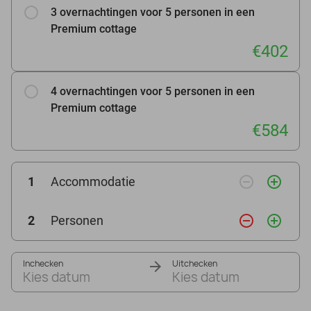
3 overnachtingen voor 5 personen in een
Premium cottage
€402
4 overnachtingen voor 5 personen in een
Premium cottage
€584
remove_circle_outline
add_circle_outline
1
Accommodatie
remove_circle_outline
add_circle_outline
2
Personen
Inchecken
Uitchecken
Kies datum
Kies datum