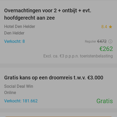
Overnachtingen voor 2 + ontbijt + evt.
44%
hoofdgerecht aan zee
Hotel Den Helder
8.4
star
Den Helder
Verkocht: 8
€472
Regulier
€262
Excl. ca. €3 p.p.p.n. toeristenbelasting
favorite_border
Gratis kans op een droomreis t.w.v. €3.000
Social Deal Win
Online
Gratis
Verkocht: 181.662