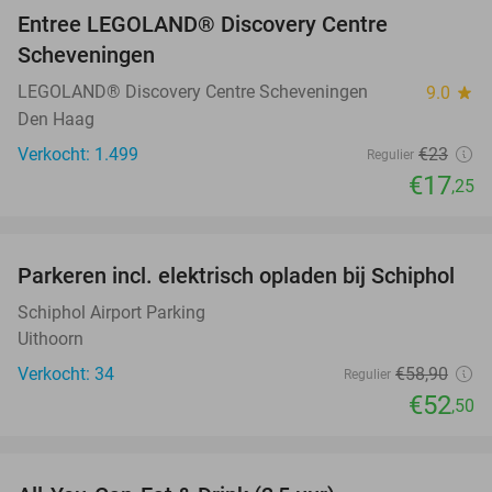
Entree LEGOLAND® Discovery Centre
25%
Scheveningen
LEGOLAND® Discovery Centre Scheveningen
9.0
star
Den Haag
Verkocht: 1.499
€23
Regulier
€17
,25
favorite_border
Parkeren incl. elektrisch opladen bij Schiphol
11%
Schiphol Airport Parking
Uithoorn
Verkocht: 34
€58
,90
Regulier
€52
,50
favorite_border