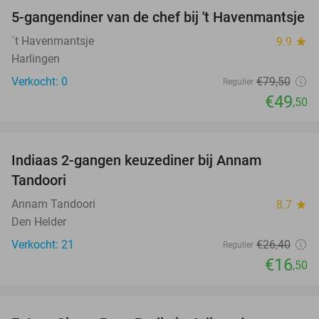
5-gangendiner van de chef bij 't Havenmantsje
38%
NEW
TODAY
´t Havenmantsje
9.9
star
Harlingen
Verkocht: 0
€79
,50
Regulier
€49
,50
favorite_border
Indiaas 2-gangen keuzediner bij Annam
38%
Tandoori
Annam Tandoori
8.7
star
Den Helder
Verkocht: 21
€26
,40
Regulier
€16
,50
favorite_border