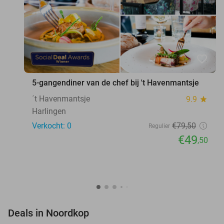
favorite_border
5-gangendiner van de chef bij 't Havenmantsje
´t Havenmantsje
9.9
star
Harlingen
Verkocht: 0
€79
,50
Regulier
€49
,50
favorite_border
Deals in Noordkop