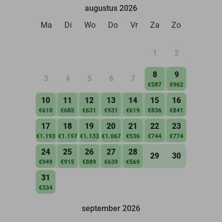
augustus 2026
Ma
Di
Wo
Do
Vr
Za
Zo
1
2
8
9
3
4
5
6
7
€587
€962
10
11
12
13
14
15
16
€610
€685
€631
€931
€619
€836
€841
17
18
19
20
21
22
23
€1.193
€1.197
€1.133
€1.067
€536
€744
€774
24
25
26
27
28
29
30
€949
€915
€889
€639
€569
31
€334
september 2026