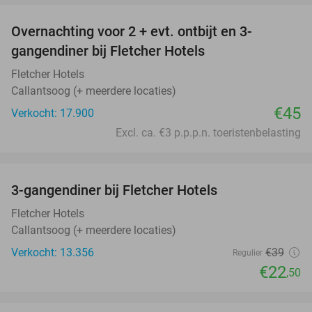
Overnachting voor 2 + evt. ontbijt en 3-
gangendiner bij Fletcher Hotels
Fletcher Hotels
Callantsoog (+ meerdere locaties)
€45
Verkocht: 17.900
Excl. ca. €3 p.p.p.n. toeristenbelasting
favorite_border
3-gangendiner bij Fletcher Hotels
42%
Fletcher Hotels
Callantsoog (+ meerdere locaties)
Verkocht: 13.356
€39
Regulier
€22
,50
favorite_border