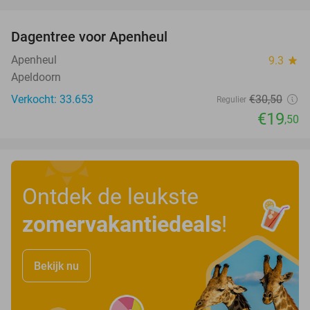
favorite_border
Dagentree voor Apenheul
36%
Apenheul
9.3
star
Apeldoorn
Verkocht: 33.653
€30
,50
Regulier
€19
,50
Ontdek de leukste
zomervakantiedeals
!
Bekijk nu