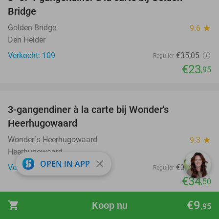
32%
Bridge
Golden Bridge
9.6
star
Den Helder
Verkocht: 109
€35
,05
Regulier
€23
,95
favorite_border
3-gangendiner à la carte bij Wonder's
10%
Heerhugowaard
Wonder´s Heerhugowaard
9.3
star
Heerhugowaard
close
OPEN IN APP
Verkocht: 780
€38
,50
Regulier
€34
,50
favorite_border
€9
shopping_cart
Koop nu
,95