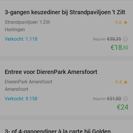
3-gangen keuzediner bij Strandpaviljoen 't Zilt
52%
Strandpaviljoen ´t Zilt
9.6
star
Harlingen
Verkocht: 1.118
€38
,35
Regulier
€18
,50
favorite_border
Entree voor DierenPark Amersfoort
24%
DierenPark Amersfoort
9.4
star
Amersfoort
Verkocht: 9.158
€31
,50
Regulier
€24
favorite_border
3- of 4-gangendiner à la carte bij Golden