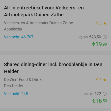
All-in entreeticket voor Verkeers- en
15%
Attractiepark Duinen Zathe
Verkeers- en Attractiepark Duinen Zathe
9.8
star
Appelscha
Verkocht: 46.707
€23
,50
Regulier
€19
,99
favorite_border
Shared dining-diner incl. broodplankje in Den
25%
Helder
De Werf Food & Drinks
9.8
star
Den Helder
Verkocht: 248
€22
Regulier
€16
,50
favorite_border