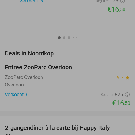
Verkocht: 6
€25
Regulier
€16
,50
favorite_border
Deals in Noordkop
Entree ZooParc Overloon
34%
NEW
TODAY
ZooParc Overloon
9.7
star
Overloon
Verkocht: 6
€25
Regulier
€16
,50
favorite_border
2-gangendiner à la carte bij Happy Italy
35%