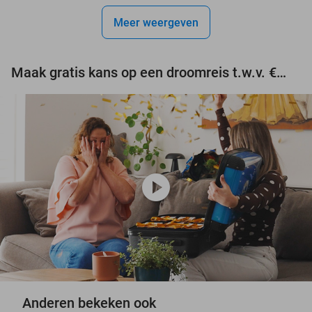
events
Meer weergeven
events
events
Maak gratis kans op een droomreis t.w.v. €3.000!
play_circle
Anderen bekeken ook