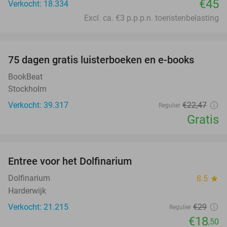
€45
Verkocht: 18.334
Excl. ca. €3 p.p.p.n. toeristenbelasting
favorite_border
100%
75 dagen gratis luisterboeken en e-books
BookBeat
Stockholm
Verkocht: 39.317
€22
,47
Regulier
Gratis
favorite_border
Entree voor het Dolfinarium
36%
Dolfinarium
8.5
star
Harderwijk
Verkocht: 21.215
€29
Regulier
€18
,50