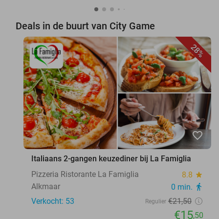
Deals in de buurt van City Game
28%
favorite_border
Italiaans 2-gangen keuzediner bij La Famiglia
Pizzeria Ristorante La Famiglia
8.8
star
Alkmaar
0 min.
directions_walk
Verkocht: 53
€21
,50
Regulier
€15
,50