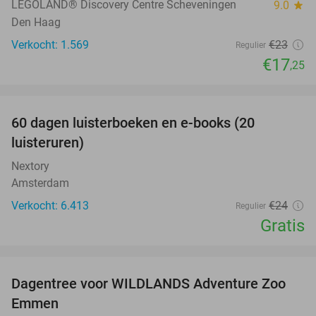
LEGOLAND® Discovery Centre Scheveningen
9.0
star
Den Haag
Verkocht: 1.569
€23
Regulier
€17
,25
favorite_border
100%
60 dagen luisterboeken en e-books (20
luisteruren)
Nextory
Amsterdam
Verkocht: 6.413
€24
Regulier
Gratis
favorite_border
Dagentree voor WILDLANDS Adventure Zoo
24%
Emmen