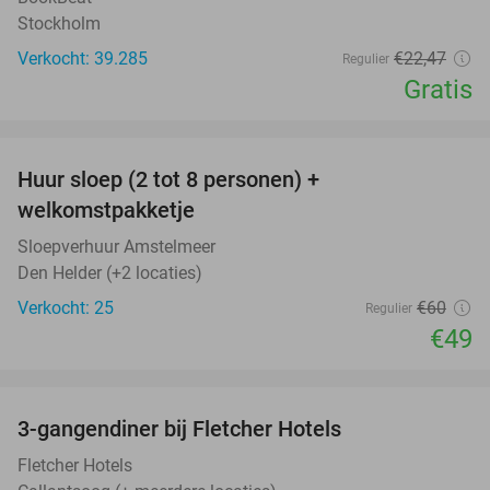
Stockholm
Verkocht: 39.285
€22
,47
Regulier
Gratis
favorite_border
Huur sloep (2 tot 8 personen) +
18%
welkomstpakketje
Sloepverhuur Amstelmeer
Den Helder (+2 locaties)
Verkocht: 25
€60
Regulier
€49
favorite_border
3-gangendiner bij Fletcher Hotels
42%
Fletcher Hotels