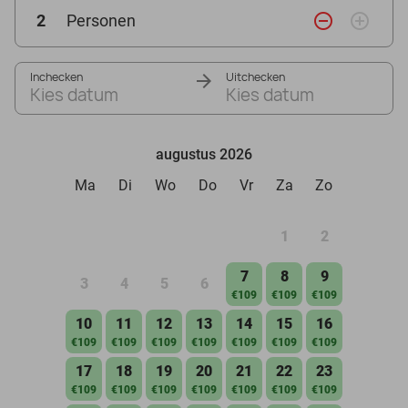
remove_circle_outline
add_circle_outline
2
Personen
Inchecken
Uitchecken
Kies datum
Kies datum
augustus 2026
Ma
Di
Wo
Do
Vr
Za
Zo
1
2
7
8
9
3
4
5
6
€109
€109
€109
10
11
12
13
14
15
16
€109
€109
€109
€109
€109
€109
€109
17
18
19
20
21
22
23
€109
€109
€109
€109
€109
€109
€109