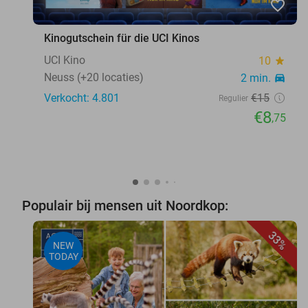
favorite_border
Kinogutschein für die UCI Kinos
UCI Kino
10
star
Neuss (+20 locaties)
2 min.
directions_car
Verkocht: 4.801
€15
Regulier
€8
,75
Populair bij mensen uit Noordkop:
33%
NEW
TODAY