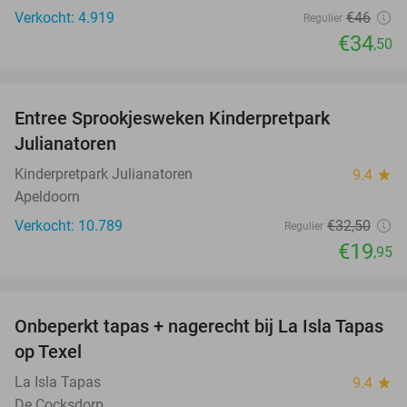
Verkocht: 4.919
€46
Regulier
€34
,50
favorite_border
Entree Sprookjesweken Kinderpretpark
39%
Julianatoren
Kinderpretpark Julianatoren
9.4
star
Apeldoorn
Verkocht: 10.789
€32
,50
Regulier
€19
,95
favorite_border
Onbeperkt tapas + nagerecht bij La Isla Tapas
26%
op Texel
La Isla Tapas
9.4
star
De Cocksdorp