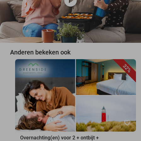
play_circle
Anderen bekeken ook
32%
favorite_border
Overnachting(en) voor 2 + ontbijt +