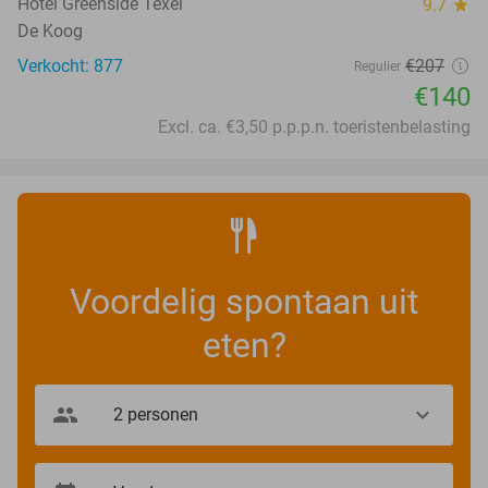
Hotel Greenside Texel
9.7
star
De Koog
Verkocht: 877
€207
Regulier
€140
Excl. ca. €3,50 p.p.p.n. toeristenbelasting
Voordelig spontaan uit
eten?