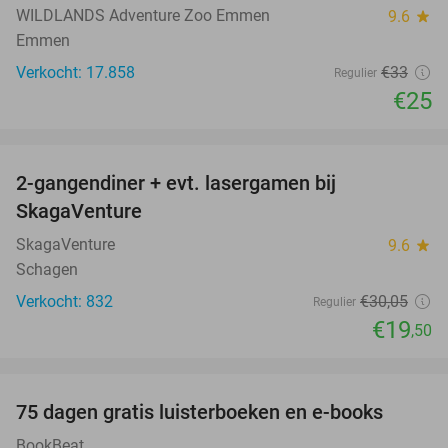
WILDLANDS Adventure Zoo Emmen
9.6
star
Emmen
Verkocht: 17.858
€33
Regulier
€25
favorite_border
2-gangendiner + evt. lasergamen bij
35%
SkagaVenture
SkagaVenture
9.6
star
Schagen
Verkocht: 832
€30
,05
Regulier
€19
,50
favorite_border
100%
75 dagen gratis luisterboeken en e-books
BookBeat