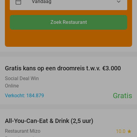
Zoek Restaurant
favorite_border
Gratis kans op een droomreis t.w.v. €3.000
Social Deal Win
Online
Gratis
Verkocht: 184.879
favorite_border
All-You-Can-Eat & Drink (2,5 uur)
16%
Restaurant Mizo
10.0
star