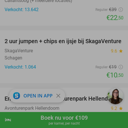
Callantsoog (+ meerdere locaties)
Verkocht: 13.642
€39
Regulier
€22
,50
favorite_border
2 uur jumpen + chips en ijsje bij SkagaVenture
45%
SkagaVenture
9.6
star
Schagen
Verkocht: 1.064
€19
Regulier
€10
,50
favorite_border
close
OPEN IN APP
Entreeticket voor Avonturenpark Hellendoorn
41%
Avonturenpark Hellendoorn
9.2
star
Hellendoorn
Boek nu voor €109
hotel
shopping_cart
Boek nu
navigate_next
per kamer, per nacht
Verkocht: 32.985
€32
,95
Regulier