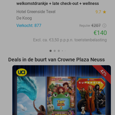
welkomstdrankje + late check-out + wellness
Hotel Greenside Texel
9.7
star
De Koog
Verkocht: 877
€207
Regulier
€140
Excl. ca. €3,50 p.p.p.n. toeristenbelasting
Deals in de buurt van Crowne Plaza Neuss
42%