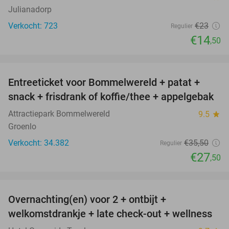
Julianadorp
Verkocht: 723
€23
Regulier
€14
,50
favorite_border
Entreeticket voor Bommelwereld + patat +
23%
snack + frisdrank of koffie/thee + appelgebak
Attractiepark Bommelwereld
9.5
star
Groenlo
Verkocht: 34.382
€35
,50
Regulier
€27
,50
favorite_border
Overnachting(en) voor 2 + ontbijt +
32%
welkomstdrankje + late check-out + wellness