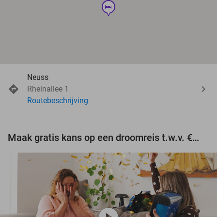
hotel
Neuss
Rheinallee 1
Routebeschrijving
Maak gratis kans op een droomreis t.w.v. €3.000!