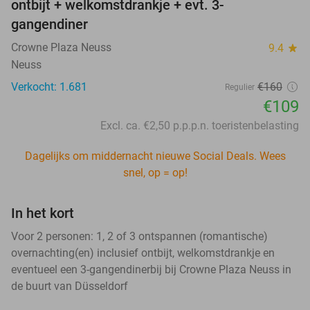
ontbijt + welkomstdrankje + evt. 3-
gangendiner
Crowne Plaza Neuss
9.4
star
Neuss
Verkocht: 1.681
€160
Regulier
€109
Excl. ca. €2,50 p.p.p.n. toeristenbelasting
Dagelijks om middernacht nieuwe Social Deals. Wees
snel, op = op!
In het kort
Voor 2 personen: 1, 2 of 3 ontspannen (romantische)
overnachting(en) inclusief ontbijt, welkomstdrankje en
eventueel een 3-gangendinerbij bij Crowne Plaza Neuss in
de buurt van Düsseldorf