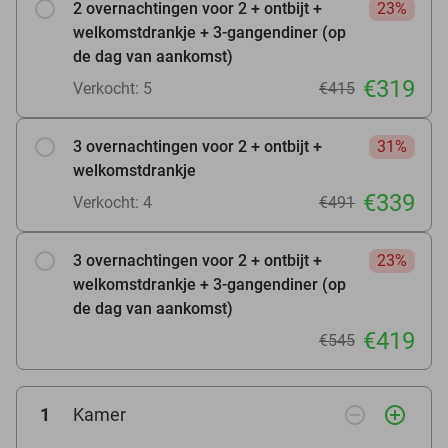
2 overnachtingen voor 2 + ontbijt +
23%
welkomstdrankje + 3-gangendiner (op
de dag van aankomst)
€319
Verkocht: 5
€415
3 overnachtingen voor 2 + ontbijt +
31%
welkomstdrankje
€339
Verkocht: 4
€491
3 overnachtingen voor 2 + ontbijt +
23%
welkomstdrankje + 3-gangendiner (op
de dag van aankomst)
€419
€545
remove_circle_outline
add_circle_outline
1
Kamer