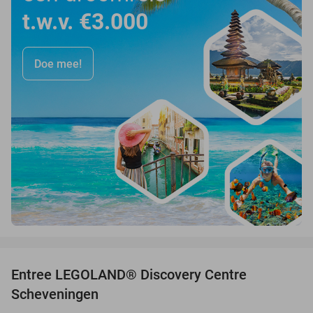
t.w.v. €3.000
Doe mee!
favorite_border
Entree LEGOLAND® Discovery Centre
25%
Scheveningen