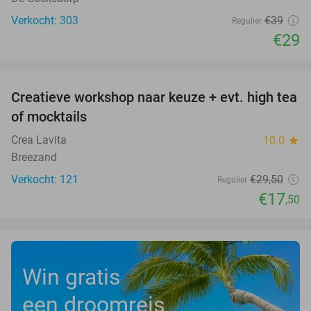
Verkocht: 303
€39
Regulier
€29
favorite_border
Creatieve workshop naar keuze + evt. high tea
41%
of mocktails
Crea Lavita
10.0
star
Breezand
Verkocht: 121
€29
,50
Regulier
€17
,50
Win gratis
een droomreis