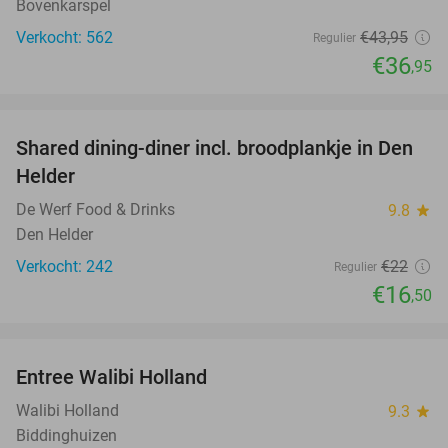
Bovenkarspel
Verkocht: 562
€43
,95
Regulier
€36
,95
favorite_border
Shared dining-diner incl. broodplankje in Den
25%
Helder
De Werf Food & Drinks
9.8
star
Den Helder
Verkocht: 242
€22
Regulier
€16
,50
favorite_border
Entree Walibi Holland
25%
Walibi Holland
9.3
star
Biddinghuizen