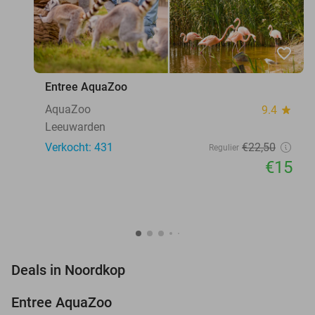
favorite_border
Entree AquaZoo
AquaZoo
9.4
star
Leeuwarden
Verkocht: 431
€22
,50
Regulier
€15
favorite_border
Deals in Noordkop
Entree AquaZoo
33%
NEW