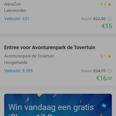
TODAY
AquaZoo
9.4
star
Leeuwarden
Verkocht: 431
€22
,50
Regulier
€15
favorite_border
Entree voor Avonturenpark de Tovertuin
34%
NEW
TODAY
Avonturenpark de Tovertuin
9.1
star
Hoogerheide
Verkocht: 8.399
€24
,95
Regulier
€16
,50
Win vandaag een gratis