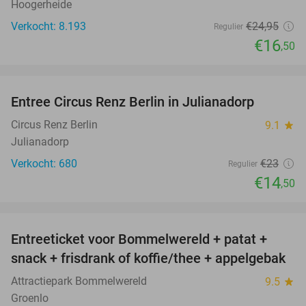
Hoogerheide
Verkocht: 8.193
€24
,95
Regulier
€16
,50
favorite_border
Entree Circus Renz Berlin in Julianadorp
37%
Circus Renz Berlin
9.1
star
Julianadorp
Verkocht: 680
€23
Regulier
€14
,50
favorite_border
Entreeticket voor Bommelwereld + patat +
23%
snack + frisdrank of koffie/thee + appelgebak
Attractiepark Bommelwereld
9.5
star
Groenlo