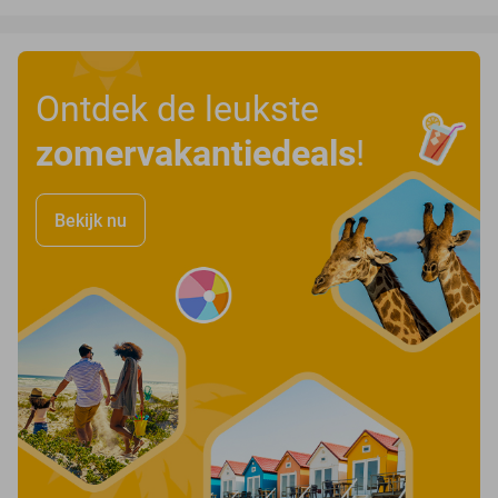
Ontdek de leukste
zomervakantiedeals
!
Bekijk nu