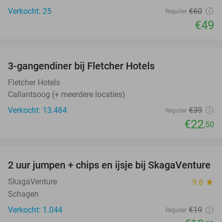
Verkocht: 25
€60
Regulier
€49
favorite_border
3-gangendiner bij Fletcher Hotels
42%
Fletcher Hotels
Callantsoog (+ meerdere locaties)
Verkocht: 13.484
€39
Regulier
€22
,50
favorite_border
2 uur jumpen + chips en ijsje bij SkagaVenture
45%
SkagaVenture
9.6
star
Schagen
Verkocht: 1.044
€19
Regulier