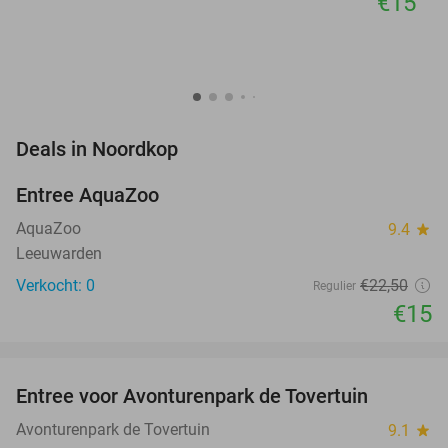
€15
favorite_border
Deals in Noordkop
Entree AquaZoo
33%
NEW
TODAY
AquaZoo
9.4
star
Leeuwarden
Verkocht: 0
€22
,50
Regulier
€15
favorite_border
Entree voor Avonturenpark de Tovertuin
34%
NEW
TODAY
Avonturenpark de Tovertuin
9.1
star