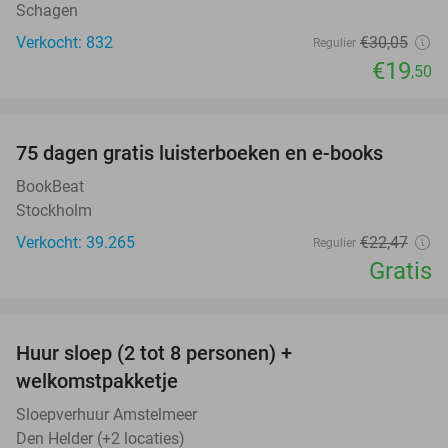
Schagen
Verkocht: 832
€30
,05
Regulier
€19
,50
favorite_border
100%
75 dagen gratis luisterboeken en e-books
BookBeat
Stockholm
Verkocht: 39.265
€22
,47
Regulier
Gratis
favorite_border
Huur sloep (2 tot 8 personen) +
18%
welkomstpakketje
Sloepverhuur Amstelmeer
Den Helder (+2 locaties)