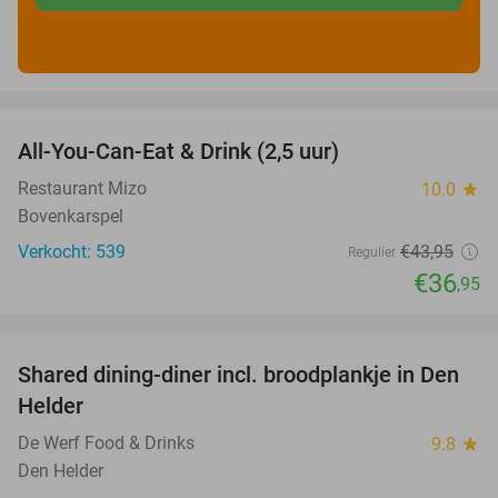
favorite_border
All-You-Can-Eat & Drink (2,5 uur)
16%
Restaurant Mizo
10.0
star
Bovenkarspel
Verkocht: 539
€43
,95
Regulier
€36
,95
favorite_border
Shared dining-diner incl. broodplankje in Den
25%
Helder
De Werf Food & Drinks
9.8
star
Den Helder