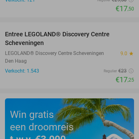
€17
,50
favorite_border
Entree LEGOLAND® Discovery Centre
25%
Scheveningen
LEGOLAND® Discovery Centre Scheveningen
9.0
star
Den Haag
Verkocht: 1.543
€23
Regulier
€17
,25
Win gratis
een droomreis