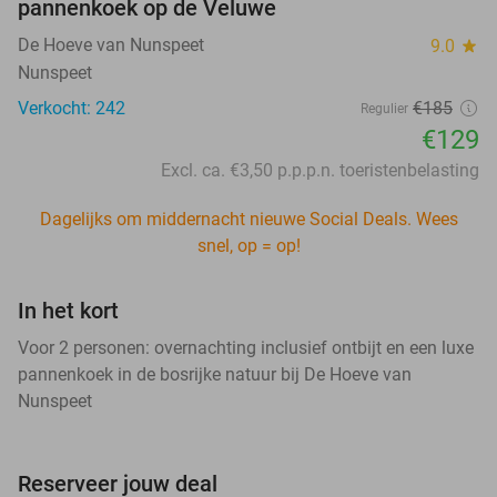
pannenkoek op de Veluwe
De Hoeve van Nunspeet
9.0
star
Nunspeet
Verkocht: 242
€185
Regulier
€129
Excl. ca. €3,50 p.p.p.n. toeristenbelasting
Dagelijks om middernacht nieuwe Social Deals. Wees
snel, op = op!
In het kort
Voor 2 personen: overnachting inclusief ontbijt en een luxe
pannenkoek in de bosrijke natuur bij De Hoeve van
Nunspeet
Reserveer jouw deal