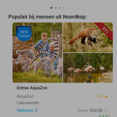
Populair bij mensen uit Noordkop:
33%
NEW
TODAY
favorite_border
Entree AquaZoo
AquaZoo
9.4
star
Leeuwarden
Verkocht: 0
€22
,50
Regulier