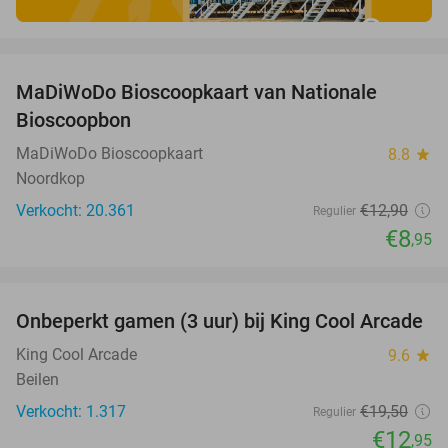
favorite_border
MaDiWoDo Bioscoopkaart van Nationale
31%
Bioscoopbon
MaDiWoDo Bioscoopkaart
8.8
star
Noordkop
Verkocht: 20.361
€12
,90
Regulier
€8
,95
favorite_border
Onbeperkt gamen (3 uur) bij King Cool Arcade
34%
King Cool Arcade
9.6
star
Beilen
Verkocht: 1.317
€19
,50
Regulier
€12
,95