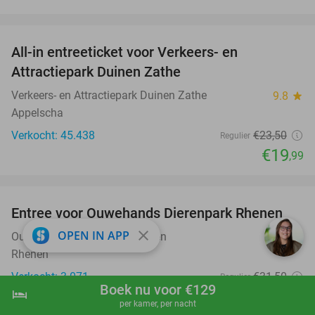
favorite_border
All-in entreeticket voor Verkeers- en
15%
Attractiepark Duinen Zathe
Verkeers- en Attractiepark Duinen Zathe
9.8
star
Appelscha
Verkocht: 45.438
€23
,50
Regulier
€19
,99
favorite_border
Entree voor Ouwehands Dierenpark Rhenen
19%
close
OPEN IN APP
Ouwehands Dierenpark Rhenen
9.5
star
Rhenen
Verkocht: 3.071
€31
,50
Regulier
Boek nu voor €129
hotel
€25
shopping_cart
Boek nu
navigate_next
,50
per kamer, per nacht