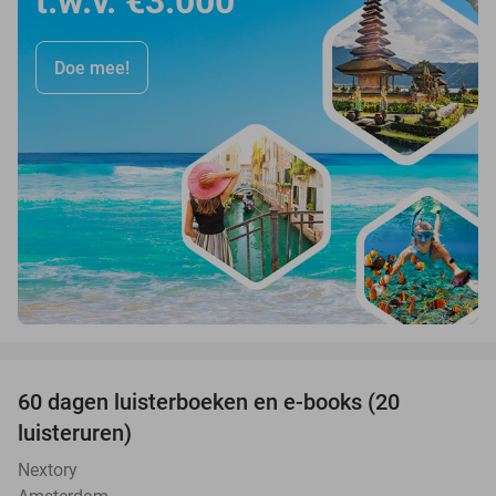
t.w.v. €3.000
Doe mee!
favorite_border
100%
60 dagen luisterboeken en e-books (20
luisteruren)
Nextory