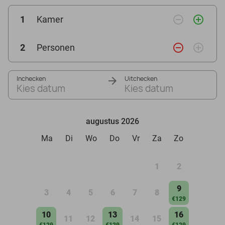
remove_circle_outline
add_circle_outline
1
Kamer
remove_circle_outline
add_circle_outline
2
Personen
Inchecken
Uitchecken
Kies datum
Kies datum
augustus 2026
Ma
Di
Wo
Do
Vr
Za
Zo
1
2
9
3
4
5
6
7
8
€129
10
13
16
11
12
14
15
€129
€129
€129