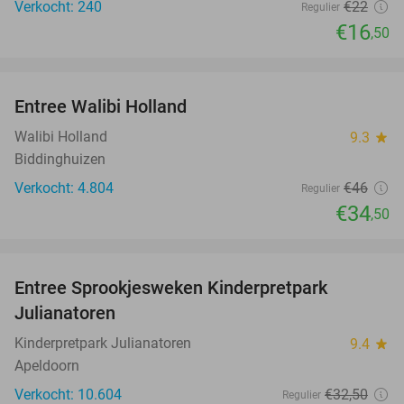
Verkocht: 240
€22
Regulier
€16
,50
favorite_border
Entree Walibi Holland
25%
Walibi Holland
9.3
star
Biddinghuizen
Verkocht: 4.804
€46
Regulier
€34
,50
favorite_border
Entree Sprookjesweken Kinderpretpark
39%
Julianatoren
Kinderpretpark Julianatoren
9.4
star
Apeldoorn
Verkocht: 10.604
€32
,50
Regulier