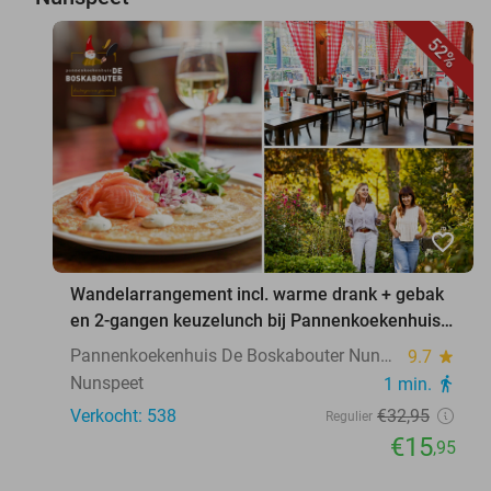
52%
favorite_border
Wandelarrangement incl. warme drank + gebak
en 2-gangen keuzelunch bij Pannenkoekenhuis
De Boskabouter Nunspeet
Pannenkoekenhuis De Boskabouter Nunspeet
9.7
star
Nunspeet
1 min.
directions_walk
Verkocht: 538
€32
,95
Regulier
€15
,95