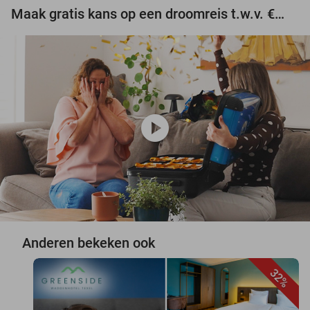
Maak gratis kans op een droomreis t.w.v. €3.000!
play_circle
Anderen bekeken ook
32%