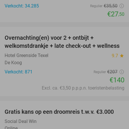
Verkocht: 34.285
€35
,50
Regulier
€27
,50
favorite_border
Overnachting(en) voor 2 + ontbijt +
32%
welkomstdrankje + late check-out + wellness
Hotel Greenside Texel
9.7
star
De Koog
Verkocht: 871
€207
Regulier
€140
Excl. ca. €3,50 p.p.p.n. toeristenbelasting
favorite_border
Gratis kans op een droomreis t.w.v. €3.000
Social Deal Win
Online