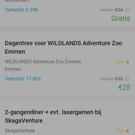
Amsterdam
Verkocht: 6.398
€24
Regulier
Gratis
favorite_border
Dagentree voor WILDLANDS Adventure Zoo
24%
Emmen
WILDLANDS Adventure Zoo Emmen
9.6
star
Emmen
Verkocht: 17.453
€33
Regulier
€25
favorite_border
2-gangendiner + evt. lasergamen bij
35%
SkagaVenture
SkagaVenture
9.6
star