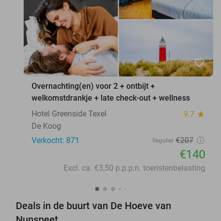
favorite_border
Overnachting(en) voor 2 + ontbijt +
welkomstdrankje + late check-out + wellness
Hotel Greenside Texel
9.7
star
De Koog
Verkocht: 871
€207
Regulier
€140
Excl. ca. €3,50 p.p.p.n. toeristenbelasting
Deals in de buurt van De Hoeve van
Nunspeet