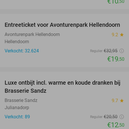
€10
,50
favorite_border
Entreeticket voor Avonturenpark Hellendoorn
41%
Avonturenpark Hellendoorn
9.2
star
Hellendoorn
Verkocht: 32.624
€32
,95
Regulier
€19
,50
favorite_border
Luxe ontbijt incl. warme en koude dranken bij
39%
Brasserie Sandz
Brasserie Sandz
9.7
star
Julianadorp
Verkocht: 89
€20
,50
Regulier
€12
,50