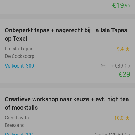
€19
,95
favorite_border
Onbeperkt tapas + nagerecht bij La Isla Tapas
26%
op Texel
La Isla Tapas
9.4
star
De Cocksdorp
Verkocht: 300
€39
Regulier
€29
favorite_border
Creatieve workshop naar keuze + evt. high tea
41%
of mocktails
Crea Lavita
10.0
star
Breezand
Verkocht: 121
€29
,50
Regulier