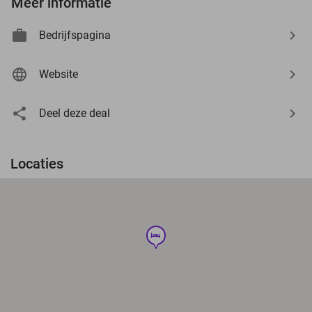
Meer informatie
Bedrijfspagina
Website
Deel deze deal
Locaties
hotel