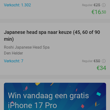
Verkocht: 1.302
€25
Regulier
€16
,50
favorite_border
Japanese head spa naar keuze (45, 60 of 90
32%
NEW
min)
TODAY
Roshi Japanese Head Spa
Den Helder
Verkocht: 7
€50
Regulier
€34
Win vandaag een gratis
iPhone 17 Pro