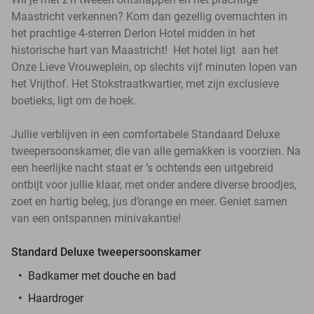
Maastricht verkennen? Kom dan gezellig overnachten in
het prachtige 4-sterren Derlon Hotel midden in het
historische hart van Maastricht! Het hotel ligt aan het
Onze Lieve Vrouweplein, op slechts vijf minuten lopen van
het Vrijthof. Het Stokstraatkwartier, met zijn exclusieve
boetieks, ligt om de hoek.
Jullie verblijven in een comfortabele Standaard Deluxe
tweepersoonskamer, die van alle gemakken is voorzien. Na
een heerlijke nacht staat er ’s ochtends een uitgebreid
ontbijt voor jullie klaar, met onder andere diverse broodjes,
zoet en hartig beleg, jus d’orange en meer. Geniet samen
van een ontspannen minivakantie!
Standard Deluxe tweepersoonskamer
Badkamer met douche en bad
Haardroger