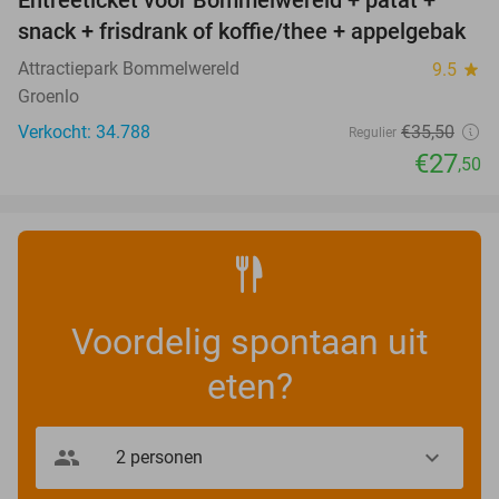
23%
snack + frisdrank of koffie/thee + appelgebak
Attractiepark Bommelwereld
9.5
star
Groenlo
Verkocht: 34.788
€35
,50
Regulier
€27
,50
Voordelig spontaan uit
eten?