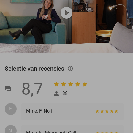
play_circle
Selectie van recensies
info_outlined
8,7
381
F.
Mme. F. Noij
N.
Mme. N. Marquardt-Gall