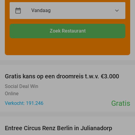
Zoek Restaurant
favorite_border
Gratis kans op een droomreis t.w.v. €3.000
Social Deal Win
Online
Gratis
Verkocht: 191.246
favorite_border
Entree Circus Renz Berlin in Julianadorp
37%