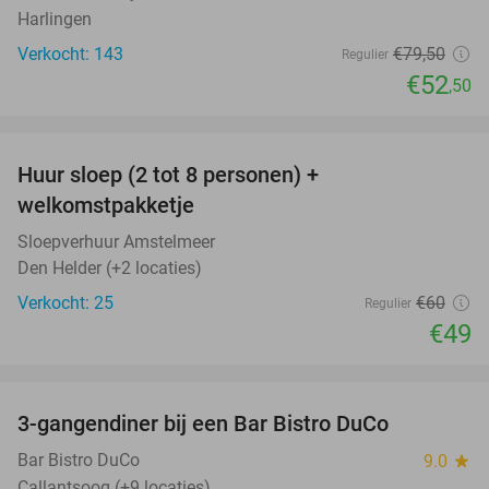
Harlingen
Verkocht: 143
€79
,50
Regulier
€52
,50
favorite_border
Huur sloep (2 tot 8 personen) +
18%
welkomstpakketje
Sloepverhuur Amstelmeer
Den Helder (+2 locaties)
Verkocht: 25
€60
Regulier
€49
favorite_border
3-gangendiner bij een Bar Bistro DuCo
45%
Bar Bistro DuCo
9.0
star
Callantsoog (+9 locaties)