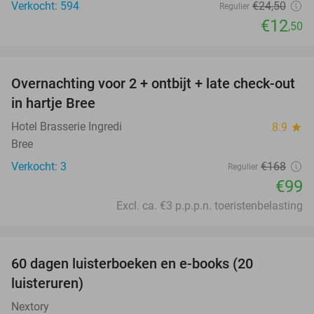
Verkocht: 594
€24
,50
Regulier
€12
,50
favorite_border
Overnachting voor 2 + ontbijt + late check-out
41%
NEW
in hartje Bree
TODAY
Hotel Brasserie Ingredi
8.9
star
Bree
Verkocht: 3
€168
Regulier
€99
Excl. ca. €3 p.p.p.n. toeristenbelasting
favorite_border
100%
60 dagen luisterboeken en e-books (20
luisteruren)
Nextory