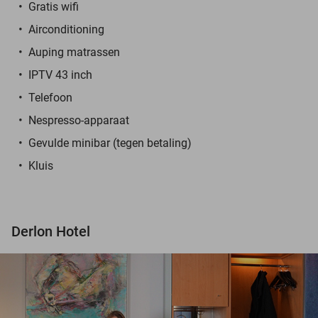
Gratis wifi
Airconditioning
Auping matrassen
IPTV 43 inch
Telefoon
Nespresso-apparaat
Gevulde minibar (tegen betaling)
Kluis
Derlon Hotel