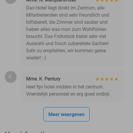
Das Hotel liegt direkt im Zentrum, alle
Mitarbeitenden sind sehr freundlich und
hilfsbereit, die Zimmer sind sauber und
haben alles was man zum Wohlfühlen
braucht. Das Frühstück bietet sehr viel
Auswahl und frisch zubereitete Sachen!
Sehr zu empfehlen, wir kommen gerne
wieder! :-)
K.
Mme. K. Pentury
Heel fijn hotel midden in het centrum.
Vriendelijk personeel en erg goed ontbijt.
Meer weergeven