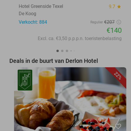
Hotel Greenside Texel
9.7
star
De Koog
Verkocht: 884
€207
Regulier
€140
Excl. ca. €3,50 p.p.p.n. toeristenbelasting
Deals in de buurt van Derlon Hotel
22%
favorite_border