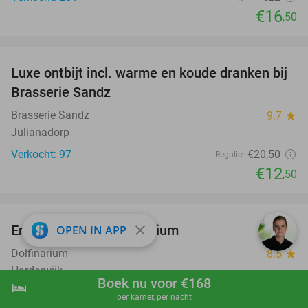
€16
,50
favorite_border
Luxe ontbijt incl. warme en koude dranken bij
39%
Brasserie Sandz
Brasserie Sandz
9.7
star
Julianadorp
Verkocht: 97
€20
,50
Regulier
€12
,50
favorite_border
Entree voor het Dolfinarium
close
OPEN IN APP
36%
Dolfinarium
8.5
star
Harderwijk
Boek nu voor €168
hotel
shopping_cart
Boek nu
navigate_next
Verkocht: 22.145
€29
Regulier
per kamer, per nacht