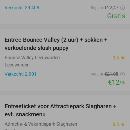
Verkocht: 39.408
€22
,47
Regulier
Gratis
favorite_border
Entree Bounce Valley (2 uur) + sokken +
41%
verkoelende slush puppy
Bounce Valley Leeuwarden
9.5
star
Leeuwarden
Verkocht: 2.901
€21
,95
Regulier
€12
,95
favorite_border
Entreeticket voor Attractiepark Slagharen +
41%
evt. snackmenu
Attractie- & Vakantiepark Slagharen
8.8
star