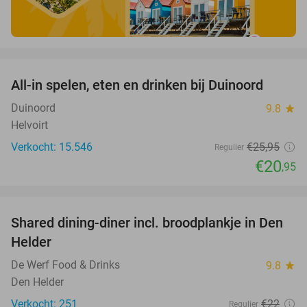
favorite_border
All-in spelen, eten en drinken bij Duinoord
19%
Duinoord
9.8
star
Helvoirt
Verkocht: 15.546
€25
,95
Regulier
€20
,95
favorite_border
Shared dining-diner incl. broodplankje in Den
25%
Helder
De Werf Food & Drinks
9.8
star
Den Helder
Verkocht: 251
€22
Regulier