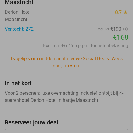
Maastricht
Derlon Hotel
8.7
star
Maastricht
Verkocht: 272
€190
Regulier
€168
Excl. ca. €6,75 p.p.p.n. toeristenbelasting
Dagelijks om middernacht nieuwe Social Deals. Wees
snel, op = op!
In het kort
Voor 2 personen: luxe overnachting inclusief ontbijt bij 4-
sterrenhotel Derlon Hotel in hartje Maastricht
Reserveer jouw deal