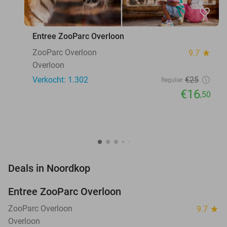
favorite_border
Entree ZooParc Overloon
ZooParc Overloon
9.7
star
Overloon
Verkocht: 1.302
€25
Regulier
€16
,50
favorite_border
Deals in Noordkop
Entree ZooParc Overloon
34%
ZooParc Overloon
9.7
star
Overloon