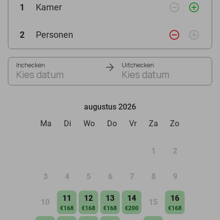
remove_circle_outline
add_circle_outline
1
Kamer
remove_circle_outline
add_circle_outline
2
Personen
Inchecken
Uitchecken
Kies datum
Kies datum
augustus 2026
Ma
Di
Wo
Do
Vr
Za
Zo
1
2
3
4
5
6
7
8
9
11
12
13
14
16
10
15
€168
€168
€168
€200
€168