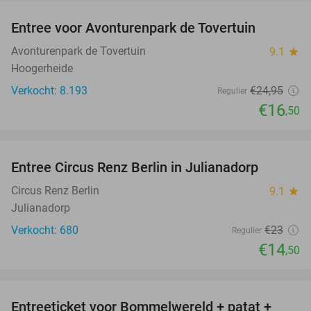
Entree voor Avonturenpark de Tovertuin
34%
NEW
TODAY
Avonturenpark de Tovertuin
9.1
star
Hoogerheide
Verkocht: 8.193
€24
,95
Regulier
€16
,50
favorite_border
Entree Circus Renz Berlin in Julianadorp
37%
Circus Renz Berlin
9.1
star
Julianadorp
Verkocht: 680
€23
Regulier
€14
,50
favorite_border
Entreeticket voor Bommelwereld + patat +