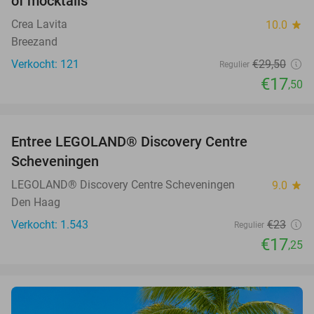
of mocktails
Crea Lavita
10.0
star
Breezand
Verkocht: 121
€29
,50
Regulier
€17
,50
favorite_border
Entree LEGOLAND® Discovery Centre
25%
Scheveningen
LEGOLAND® Discovery Centre Scheveningen
9.0
star
Den Haag
Verkocht: 1.543
€23
Regulier
€17
,25