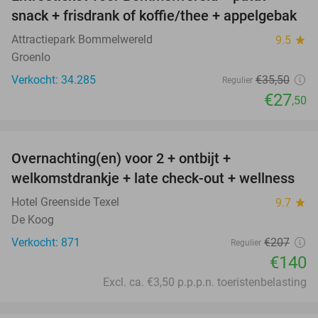
23%
snack + frisdrank of koffie/thee + appelgebak
Attractiepark Bommelwereld
9.5
star
Groenlo
Verkocht: 34.285
€35
,50
Regulier
€27
,50
favorite_border
Overnachting(en) voor 2 + ontbijt +
32%
welkomstdrankje + late check-out + wellness
Hotel Greenside Texel
9.7
star
De Koog
Verkocht: 871
€207
Regulier
€140
Excl. ca. €3,50 p.p.p.n. toeristenbelasting
favorite_border