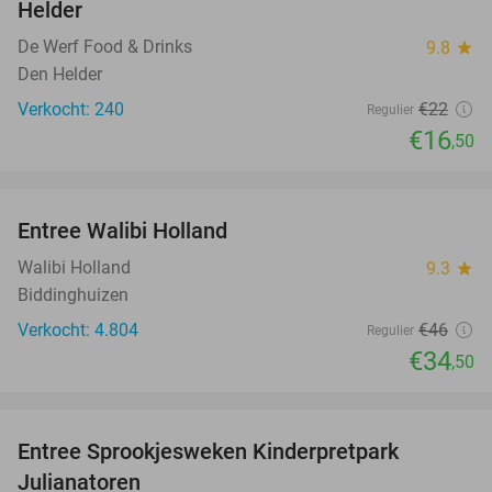
Helder
De Werf Food & Drinks
9.8
star
Den Helder
Verkocht: 240
€22
Regulier
€16
,50
favorite_border
Entree Walibi Holland
25%
Walibi Holland
9.3
star
Biddinghuizen
Verkocht: 4.804
€46
Regulier
€34
,50
favorite_border
Entree Sprookjesweken Kinderpretpark
39%
Julianatoren