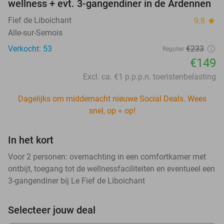
wellness + evt. 3-gangendiner in de Ardennen
Fief de Liboichant
9.8
star
Alle-sur-Semois
Verkocht: 53
€233
Regulier
€149
Excl. ca. €1 p.p.p.n. toeristenbelasting
Dagelijks om middernacht nieuwe Social Deals. Wees
snel, op = op!
In het kort
Voor 2 personen: overnachting in een comfortkamer met
ontbijt, toegang tot de wellnessfaciliteiten en eventueel een
3-gangendiner bij Le Fief de Liboichant
Selecteer jouw deal