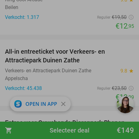
Beilen
Verkocht: 1.317
€19
,50
Regulier
€12
,95
favorite_border
All-in entreeticket voor Verkeers- en
15%
Attractiepark Duinen Zathe
Verkeers- en Attractiepark Duinen Zathe
9.8
star
Appelscha
Verkocht: 45.438
€23
,50
Regulier
€19
,99
close
OPEN IN APP
favorite_border
Entree voor Ouwehands Dierenpark Rhenen
19%
€149
shopping_cart
Selecteer deal
Ouwehands Dierenpark Rhenen
9.5
star