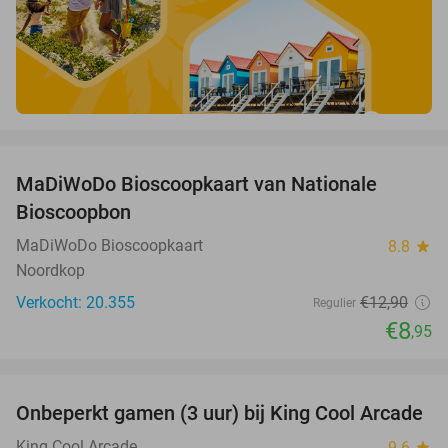
favorite_border
MaDiWoDo Bioscoopkaart van Nationale
31%
Bioscoopbon
MaDiWoDo Bioscoopkaart
8.8
star
Noordkop
Verkocht: 20.355
€12
,90
Regulier
€8
,95
favorite_border
Onbeperkt gamen (3 uur) bij King Cool Arcade
34%
King Cool Arcade
9.6
star