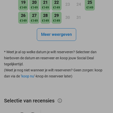
19
20
21
22
25
23
24
€149
€149
€149
€149
€149
26
27
28
29
30
31
€149
€149
€149
€149
Meer weergeven
*
Weet je al op welke datum je wilt reserveren? Selecteer dan
hierboven de datum en reserveer en koop jouw Social Deal
tegelijkertijd.
(Weet je nog niet wanneer je wilt reserveren? Geen zorgen: koop
dan via de ‘
koop nu
’-knop én reserveer later)
Selectie van recensies
info_outlined