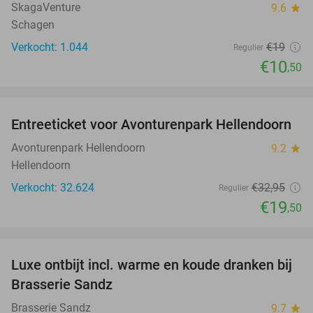
SkagaVenture
9.6
star
Schagen
Verkocht: 1.044
€19
Regulier
€10
,50
favorite_border
Entreeticket voor Avonturenpark Hellendoorn
41%
Avonturenpark Hellendoorn
9.2
star
Hellendoorn
Verkocht: 32.624
€32
,95
Regulier
€19
,50
favorite_border
Luxe ontbijt incl. warme en koude dranken bij
39%
Brasserie Sandz
Brasserie Sandz
9.7
star