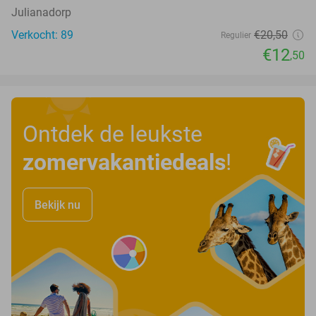
Julianadorp
Verkocht: 89
€20
,50
Regulier
€12
,50
Ontdek de leukste
zomervakantiedeals
!
Bekijk nu