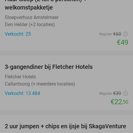
18%
welkomstpakketje
Sloepverhuur Amstelmeer
Den Helder (+2 locaties)
Verkocht: 25
€60
Regulier
€49
favorite_border
3-gangendiner bij Fletcher Hotels
42%
Fletcher Hotels
Callantsoog (+ meerdere locaties)
Verkocht: 13.484
€39
Regulier
€22
,50
favorite_border
2 uur jumpen + chips en ijsje bij SkagaVenture
45%