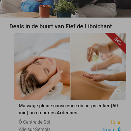
Deals in de buurt van Fief de Liboichant
54%
favorite_border
Massage pleine conscience du corps entier (60
min) au cœur des Ardennes
Ô Centre de Soi
10
star
Alle-sur-Semois
4 min.
directions_walk