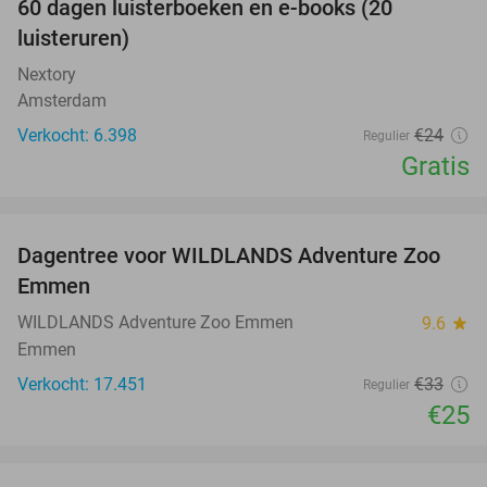
100%
60 dagen luisterboeken en e-books (20
luisteruren)
Nextory
Amsterdam
Verkocht: 6.398
€24
Regulier
Gratis
favorite_border
Dagentree voor WILDLANDS Adventure Zoo
24%
Emmen
WILDLANDS Adventure Zoo Emmen
9.6
star
Emmen
Verkocht: 17.451
€33
Regulier
€25
favorite_border