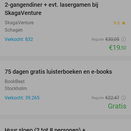
2-gangendiner + evt. lasergamen bij
35%
SkagaVenture
SkagaVenture
9.6
star
Schagen
Verkocht: 832
€30
,05
Regulier
€19
,50
favorite_border
100%
75 dagen gratis luisterboeken en e-books
BookBeat
Stockholm
Verkocht: 39.265
€22
,47
Regulier
Gratis
favorite_border
Huur sloep (2 tot 8 personen) +