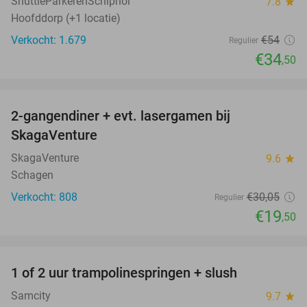
ShuttleParkerenSchiphol
7.8
star
Hoofddorp (+1 locatie)
Verkocht: 1.679
€54
Regulier
€34
,50
favorite_border
2-gangendiner + evt. lasergamen bij
35%
SkagaVenture
SkagaVenture
9.6
star
Schagen
Verkocht: 808
€30
,05
Regulier
€19
,50
favorite_border
1 of 2 uur trampolinespringen + slush
43%
Samcity
9.7
star