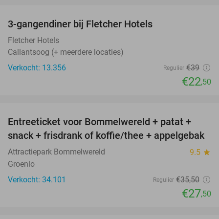
3-gangendiner bij Fletcher Hotels
42%
Fletcher Hotels
Callantsoog (+ meerdere locaties)
Verkocht: 13.356
€39
Regulier
€22
,50
favorite_border
Entreeticket voor Bommelwereld + patat +
23%
snack + frisdrank of koffie/thee + appelgebak
Attractiepark Bommelwereld
9.5
star
Groenlo
Verkocht: 34.101
€35
,50
Regulier
€27
,50
favorite_border