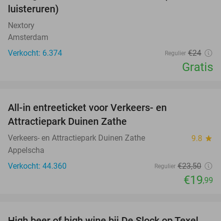
luisteruren)
Nextory
Amsterdam
Verkocht: 6.374
€24
Regulier
Gratis
favorite_border
All-in entreeticket voor Verkeers- en
15%
Attractiepark Duinen Zathe
Verkeers- en Attractiepark Duinen Zathe
9.8
star
Appelscha
Verkocht: 44.360
€23
,50
Regulier
€19
,99
favorite_border
High beer of high wine bij De Slock op Texel