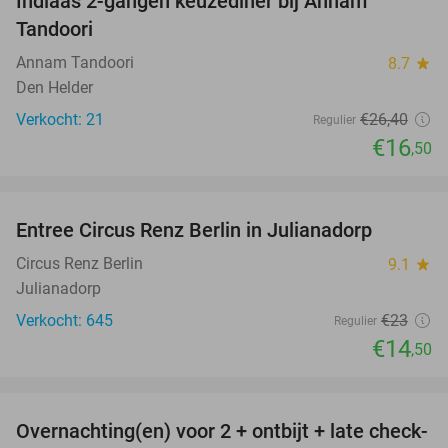
Indiaas 2-gangen keuzediner bij Annam
38%
Tandoori
Annam Tandoori
8.7
star
Den Helder
Verkocht: 21
€26
,40
Regulier
€16
,50
favorite_border
Entree Circus Renz Berlin in Julianadorp
37%
Circus Renz Berlin
9.1
star
Julianadorp
Verkocht: 645
€23
Regulier
€14
,50
favorite_border
Overnachting(en) voor 2 + ontbijt + late check-
43%