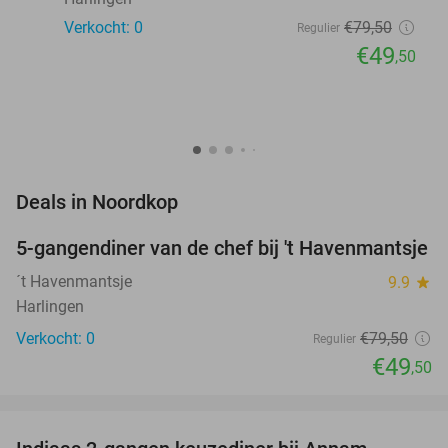
Verkocht: 0
€79
,50
Regulier
€49
,50
favorite_border
Deals in Noordkop
5-gangendiner van de chef bij 't Havenmantsje
38%
NEW
TODAY
´t Havenmantsje
9.9
star
Harlingen
Verkocht: 0
€79
,50
Regulier
€49
,50
favorite_border