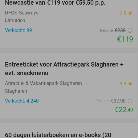
Newcastle van €119 voor €59,50 p.p.
DFDS Seaways
7.9
star
IJmuiden
Verkocht: 99
€238
Regulier
€119
favorite_border
Entreeticket voor Attractiepark Slagharen +
41%
evt. snackmenu
Attractie- & Vakantiepark Slagharen
8.8
star
Slagharen
Verkocht: 4.240
€37
,90
Regulier
€22
,40
favorite_border
100%
60 dagen luisterboeken en e-books (20