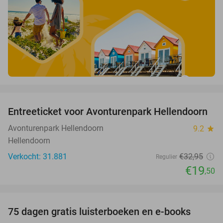
favorite_border
Entreeticket voor Avonturenpark Hellendoorn
41%
Avonturenpark Hellendoorn
9.2
star
Hellendoorn
Verkocht: 31.881
€32
,95
Regulier
€19
,50
favorite_border
100%
75 dagen gratis luisterboeken en e-books