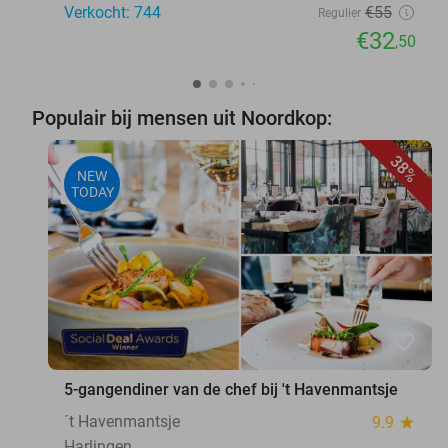
Verkocht: 744
€55
Regulier
€32
,50
Populair bij mensen uit Noordkop:
38%
NEW
TODAY
favorite_border
5-gangendiner van de chef bij 't Havenmantsje
´t Havenmantsje
9.9
star
Harlingen