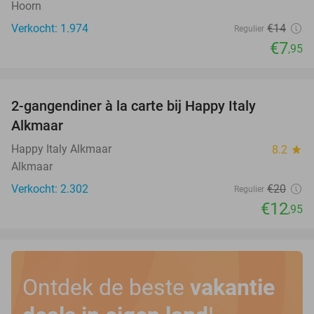
Hoorn
Verkocht: 1.974
€14
Regulier
€7
,95
favorite_border
2-gangendiner à la carte bij Happy Italy
35%
Alkmaar
Happy Italy Alkmaar
8.2
star
Alkmaar
Verkocht: 2.302
€20
Regulier
€12
,95
Ontdek de beste
vakantie