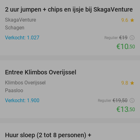
2 uur jumpen + chips en ijsje bij SkagaVenture
45%
SkagaVenture
9.6
star
Schagen
Verkocht: 1.027
€19
Regulier
€10
,50
favorite_border
Entree Klimbos Overijssel
31%
Klimbos Overijssel
9.8
star
Paasloo
Verkocht: 1.900
€19
,50
Regulier
€13
,50
favorite_border
Huur sloep (2 tot 8 personen) +
18%