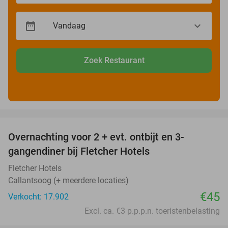
Zoek Restaurant
favorite_border
Overnachting voor 2 + evt. ontbijt en 3-
gangendiner bij Fletcher Hotels
Fletcher Hotels
Callantsoog (+ meerdere locaties)
€45
Verkocht: 17.902
Excl. ca. €3 p.p.p.n. toeristenbelasting
favorite_border