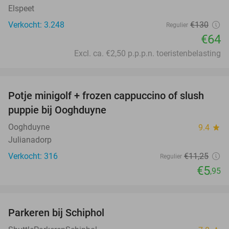
Elspeet
Verkocht: 3.248
€130
Regulier
€64
Excl. ca. €2,50 p.p.p.n. toeristenbelasting
favorite_border
Potje minigolf + frozen cappuccino of slush
47%
puppie bij Ooghduyne
Ooghduyne
9.4
star
Julianadorp
Verkocht: 316
€11
,25
Regulier
€5
,95
favorite_border
Parkeren bij Schiphol
36%