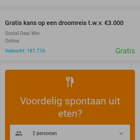
favorite_border
Gratis kans op een droomreis t.w.v. €3.000
Social Deal Win
Online
Gratis
Verkocht: 181.716
Voordelig spontaan uit
eten?