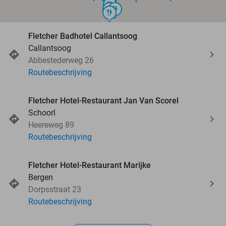
food
food
food
food
food
Fletcher Badhotel Callantsoog
Callantsoog
Abbestederweg 26
Routebeschrijving
Fletcher Hotel-Restaurant Jan Van Scorel
Schoorl
Heereweg 89
Routebeschrijving
Fletcher Hotel-Restaurant Marijke
Bergen
Dorpsstraat 23
Routebeschrijving