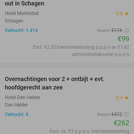
out in Schagen
Hotel Marktstad
9.8
star
Schagen
Verkocht: 1.414
€174
Regulier
€99
Excl. €2,33 toeristenbelasting p.p.p.n en €1,42
administratiekosten p.p.p.n
favorite_border
Overnachtingen voor 2 + ontbijt + evt.
44%
hoofdgerecht aan zee
Hotel Den Helder
8.4
star
Den Helder
Verkocht: 8
€472
Regulier
€262
Excl. ca. €3 p.p.p.n. toeristenbelasting