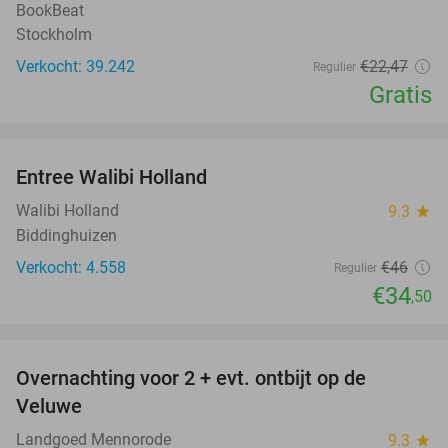
BookBeat
Stockholm
Verkocht: 39.242
€22
,47
Regulier
Gratis
favorite_border
Entree Walibi Holland
25%
Walibi Holland
9.3
star
Biddinghuizen
Verkocht: 4.558
€46
Regulier
€34
,50
favorite_border
Overnachting voor 2 + evt. ontbijt op de
51%
Veluwe
Landgoed Mennorode
9.3
star