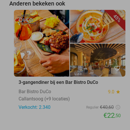
Anderen bekeken ook
45%
favorite_border
3-gangendiner bij een Bar Bistro DuCo
Bar Bistro DuCo
9.0
star
Callantsoog (+9 locaties)
Verkocht: 2.340
€40
,60
Regulier
€22
,50