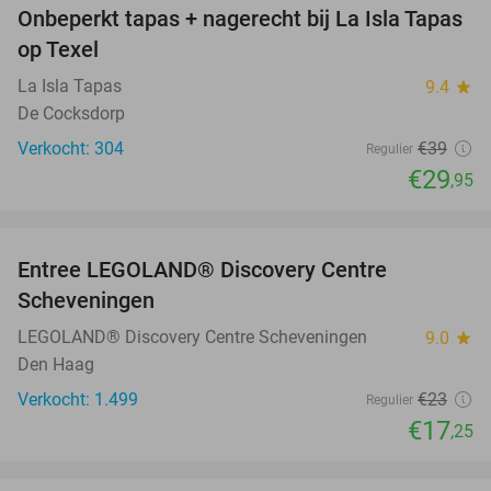
Onbeperkt tapas + nagerecht bij La Isla Tapas
23%
op Texel
La Isla Tapas
9.4
star
De Cocksdorp
Verkocht: 304
€39
Regulier
€29
,95
favorite_border
Entree LEGOLAND® Discovery Centre
25%
Scheveningen
LEGOLAND® Discovery Centre Scheveningen
9.0
star
Den Haag
Verkocht: 1.499
€23
Regulier
€17
,25
favorite_border