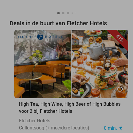
Deals in de buurt van Fletcher Hotels
41%
favorite_border
High Tea, High Wine, High Beer of High Bubbles
voor 2 bij Fletcher Hotels
Fletcher Hotels
Callantsoog (+ meerdere locaties)
0 min.
directions_walk