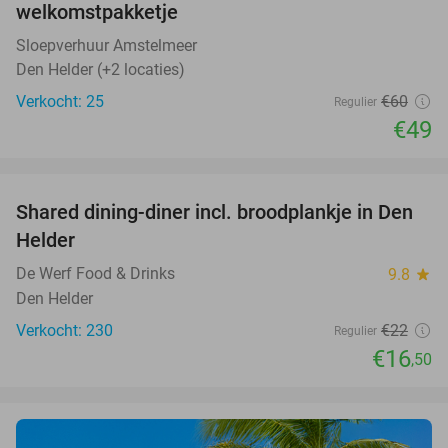
welkomstpakketje
Sloepverhuur Amstelmeer
Den Helder (+2 locaties)
Verkocht: 25
€60
Regulier
€49
favorite_border
Shared dining-diner incl. broodplankje in Den
25%
Helder
De Werf Food & Drinks
9.8
star
Den Helder
Verkocht: 230
€22
Regulier
€16
,50