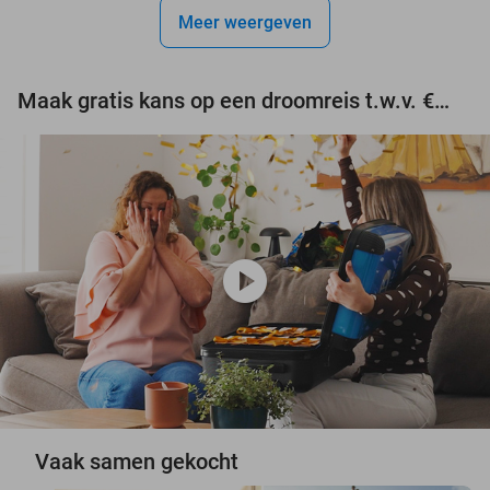
Meer weergeven
Maak gratis kans op een droomreis t.w.v. €3.000!
play_circle
Vaak samen gekocht