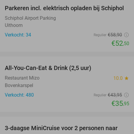
Parkeren incl. elektrisch opladen bij Schiphol
11%
Schiphol Airport Parking
Uithoorn
Verkocht: 34
€58
,90
Regulier
€52
,50
favorite_border
All-You-Can-Eat & Drink (2,5 uur)
18%
Restaurant Mizo
10.0
star
Bovenkarspel
Verkocht: 480
€43
,95
Regulier
€35
,95
favorite_border
3-daagse MiniCruise voor 2 personen naar
50%