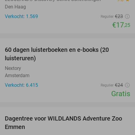
Den Haag
Verkocht: 1.569
€23
Regulier
€17
,25
favorite_border
100%
60 dagen luisterboeken en e-books (20
luisteruren)
Nextory
Amsterdam
Verkocht: 6.415
€24
Regulier
Gratis
favorite_border
Dagentree voor WILDLANDS Adventure Zoo
24%
Emmen