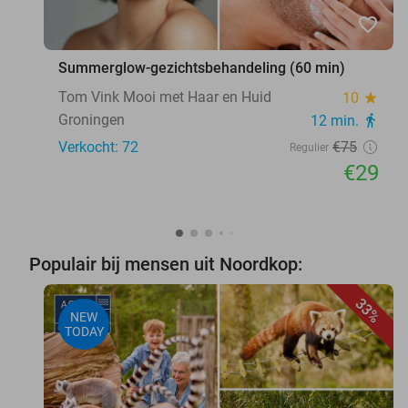
favorite_border
Summerglow-gezichtsbehandeling (60 min)
Tom Vink Mooi met Haar en Huid
10
star
Groningen
12 min.
directions_walk
Verkocht: 72
€75
Regulier
€29
Populair bij mensen uit Noordkop:
33%
NEW
TODAY