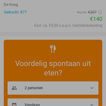
De Koog
Verkocht: 877
€207
Regulier
€140
Excl. ca. €3,50 p.p.p.n. toeristenbelasting
Voordelig spontaan uit
eten?