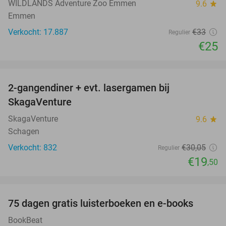
WILDLANDS Adventure Zoo Emmen
9.6
star
Emmen
Verkocht: 17.887
€33
Regulier
€25
favorite_border
2-gangendiner + evt. lasergamen bij
35%
SkagaVenture
SkagaVenture
9.6
star
Schagen
Verkocht: 832
€30
,05
Regulier
€19
,50
favorite_border
100%
75 dagen gratis luisterboeken en e-books
BookBeat