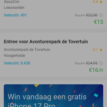
TODAY
AquaZoo
9.4
star
Leeuwarden
Verkocht: 491
€22
,50
Regulier
€15
favorite_border
Entree voor Avonturenpark de Tovertuin
34%
NEW
TODAY
Avonturenpark de Tovertuin
9.1
star
Hoogerheide
Verkocht: 8.438
€24
,95
Regulier
€16
,50
Win vandaag een gratis
iPhone 17 Pro