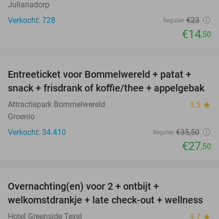
Julianadorp
Verkocht: 728
€23
Regulier
€14
,50
favorite_border
Entreeticket voor Bommelwereld + patat +
23%
snack + frisdrank of koffie/thee + appelgebak
Attractiepark Bommelwereld
9.5
star
Groenlo
Verkocht: 34.410
€35
,50
Regulier
€27
,50
favorite_border
Overnachting(en) voor 2 + ontbijt +
32%
welkomstdrankje + late check-out + wellness
Hotel Greenside Texel
9.7
star