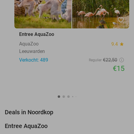
favorite_border
Entree AquaZoo
AquaZoo
9.4
star
Leeuwarden
Verkocht: 489
€22
,50
Regulier
€15
favorite_border
Deals in Noordkop
Entree AquaZoo
33%
NEW