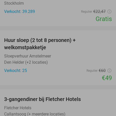
Stockholm
Verkocht: 39.289
€22
,47
Regulier
Gratis
favorite_border
Huur sloep (2 tot 8 personen) +
18%
welkomstpakketje
Sloepverhuur Amstelmeer
Den Helder (+2 locaties)
Verkocht: 25
€60
Regulier
€49
favorite_border
3-gangendiner bij Fletcher Hotels
42%
Fletcher Hotels
Callantsoog (+ meerdere locaties)