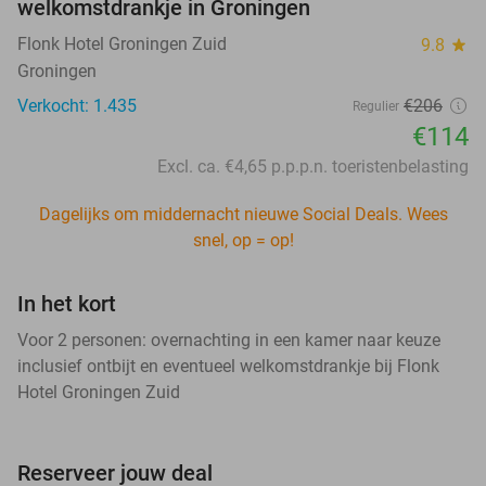
welkomstdrankje in Groningen
Flonk Hotel Groningen Zuid
9.8
star
Groningen
Verkocht: 1.435
€206
Regulier
€114
Excl. ca. €4,65 p.p.p.n. toeristenbelasting
Dagelijks om middernacht nieuwe Social Deals. Wees
snel, op = op!
In het kort
Voor 2 personen: overnachting in een kamer naar keuze
inclusief ontbijt en eventueel welkomstdrankje bij Flonk
Hotel Groningen Zuid
Reserveer jouw deal