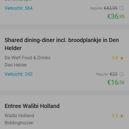
Verkocht: 564
€43
,95
Regulier
€36
,95
favorite_border
Shared dining-diner incl. broodplankje in Den
25%
Helder
De Werf Food & Drinks
9.8
star
Den Helder
Verkocht: 242
€22
Regulier
€16
,50
favorite_border
Entree Walibi Holland
25%
Walibi Holland
9.3
star
Biddinghuizen