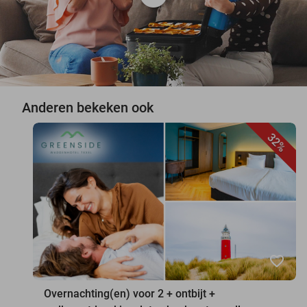
Anderen bekeken ook
32%
favorite_border
Overnachting(en) voor 2 + ontbijt +