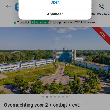
Open
7 dagen per week beschikbaar
10+ miljoen leden
Annuleer
Bereikbaar tot 23:00
9,4
op basis van
206.096 reviews
Ontdek 15.000+ deals
45%
7 dagen per week beschikbaar
10+ miljoen leden
favorite_border
Overnachting voor 2 + ontbijt + evt.