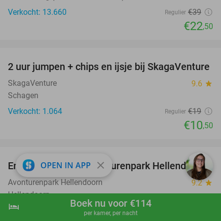
Verkocht: 13.660
€39
Regulier
€22
,50
favorite_border
2 uur jumpen + chips en ijsje bij SkagaVenture
45%
SkagaVenture
9.6
star
Schagen
Verkocht: 1.064
€19
Regulier
€10
,50
favorite_border
close
Entreeticket voor Avonturenpark Hellendoorn
OPEN IN APP
41%
Avonturenpark Hellendoorn
9.2
star
Hellendoorn
Boek nu voor €114
hotel
shopping_cart
Boek nu
navigate_next
Verkocht: 33.078
€32
,95
Regulier
per kamer, per nacht