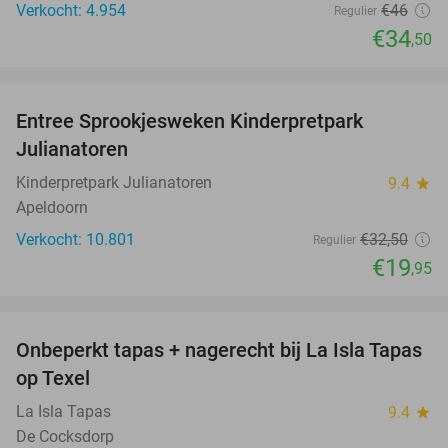
Verkocht: 4.954
€46
Regulier
€34
,50
favorite_border
Entree Sprookjesweken Kinderpretpark
39%
Julianatoren
Kinderpretpark Julianatoren
9.4
star
Apeldoorn
Verkocht: 10.801
€32
,50
Regulier
€19
,95
favorite_border
Onbeperkt tapas + nagerecht bij La Isla Tapas
26%
op Texel
La Isla Tapas
9.4
star
De Cocksdorp