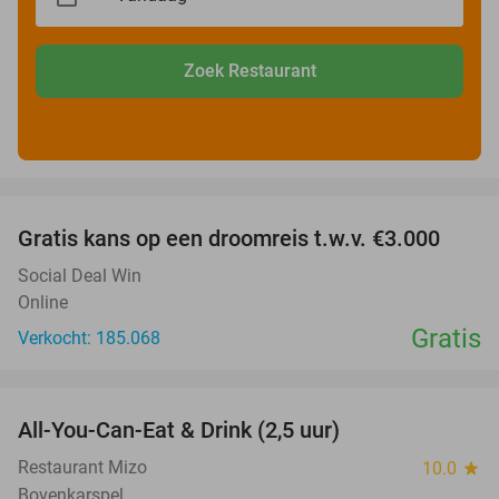
Zoek Restaurant
favorite_border
Gratis kans op een droomreis t.w.v. €3.000
Social Deal Win
Online
Gratis
Verkocht: 185.068
favorite_border
All-You-Can-Eat & Drink (2,5 uur)
16%
Restaurant Mizo
10.0
star
Bovenkarspel