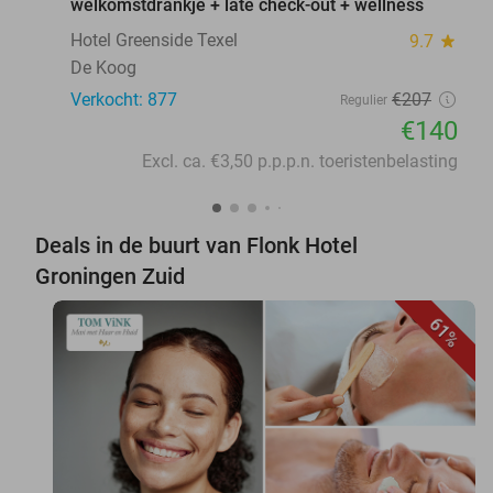
welkomstdrankje + late check-out + wellness
Hotel Greenside Texel
9.7
star
De Koog
Verkocht: 877
€207
Regulier
€140
Excl. ca. €3,50 p.p.p.n. toeristenbelasting
Deals in de buurt van Flonk Hotel
Groningen Zuid
61%