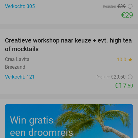
Verkocht: 305
€39
Regulier
€29
favorite_border
Creatieve workshop naar keuze + evt. high tea
41%
of mocktails
Crea Lavita
10.0
star
Breezand
Verkocht: 121
€29
,50
Regulier
€17
,50
Win gratis
een droomreis