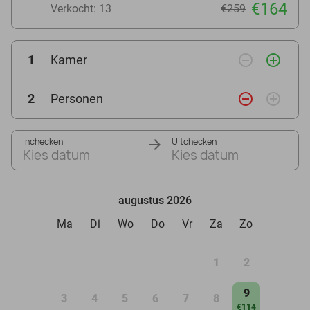
€164
Verkocht: 13
€259
remove_circle_outline
add_circle_outline
1
Kamer
remove_circle_outline
add_circle_outline
2
Personen
Inchecken
Uitchecken
Kies datum
Kies datum
augustus 2026
Ma
Di
Wo
Do
Vr
Za
Zo
1
2
9
3
4
5
6
7
8
€114