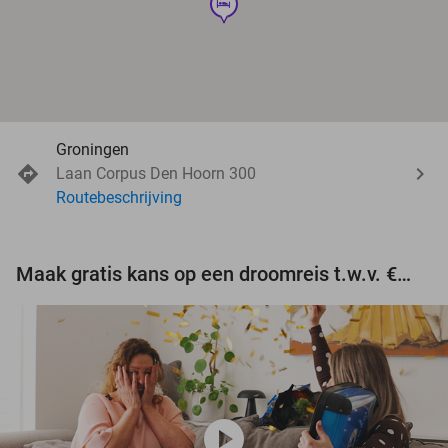
hotel
Groningen
Laan Corpus Den Hoorn 300
Routebeschrijving
Maak gratis kans op een droomreis t.w.v. €3.000!
play_circle