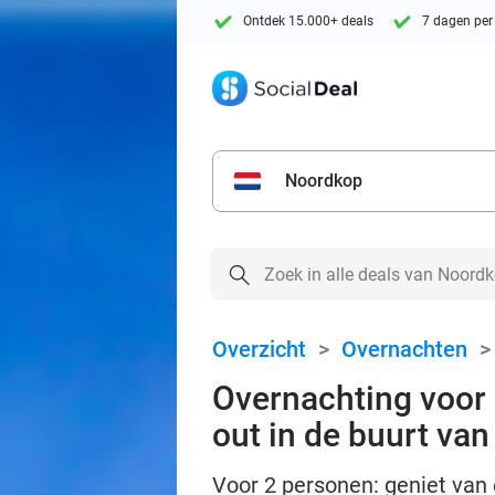
Ontdek 15.000+ deals
7 dagen per
Noordkop
Overzicht
>
Overnachten
Overnachting voor 2
out in de buurt va
Voor 2 personen: geniet van e