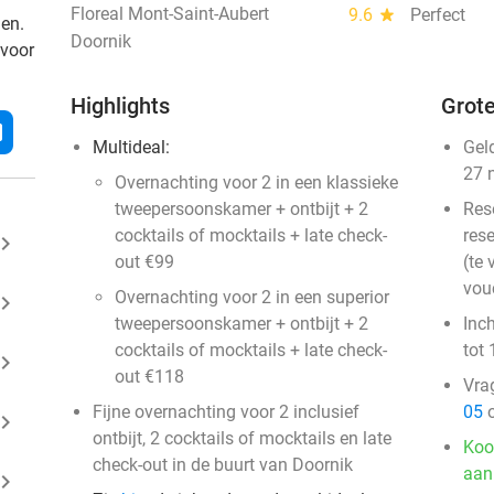
Floreal Mont-Saint-Aubert
9.6
star
Perfect
den.
Doornik
 voor
Highlights
Grote
l
Multideal:
Gel
27 
Overnachting voor 2 in een klassieke
tweepersoonskamer + ontbijt + 2
Res
cocktails of mocktails + late check-
rese
ard_arrow_right
out €99
(te 
vou
Overnachting voor 2 in een superior
ard_arrow_right
tweepersoonskamer + ontbijt + 2
Inc
cocktails of mocktails + late check-
tot 
ard_arrow_right
out €118
Vra
Fijne overnachting voor 2 inclusief
05
o
ard_arrow_right
ontbijt, 2 cocktails of mocktails en late
Koo
check-out in de buurt van Doornik
aan
ard_arrow_right