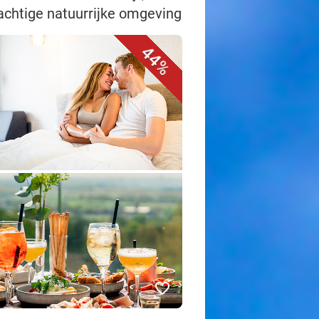
rachtige natuurrijke omgeving
44%
favorite_border