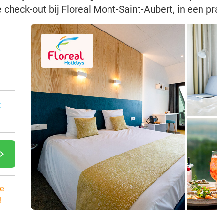
e check-out bij Floreal Mont-Saint-Aubert, in een p
:
gate_next
e
!