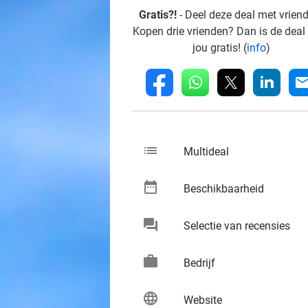
Gratis?!
- Deel deze deal met vrien
Kopen drie vrienden? Dan is de deal
jou gratis! (
info
)
whatsapp
linkedin
fb
mai
list
keybo
Multideal
date_range
keybo
Beschikbaarheid
chat
keybo
Selectie van recensies
work
keybo
Bedrijf
language
keybo
Website