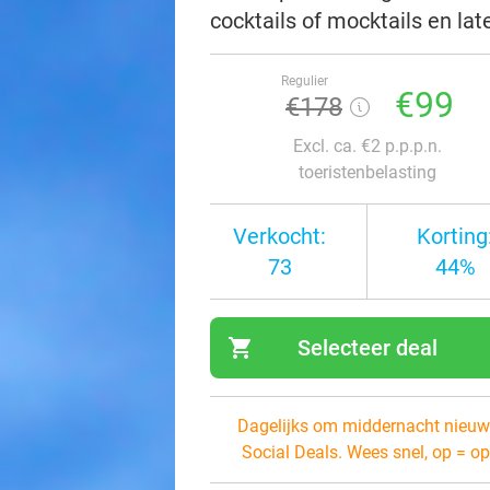
cocktails of mocktails en lat
Regulier
€99
€178
Excl. ca. €2 p.p.p.n.
toeristenbelasting
Verkocht:
Korting
73
44%
shopping_cart
Selecteer deal
navi
Dagelijks om middernacht nieuw
Social Deals. Wees snel, op = op