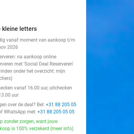
 kleine letters
dig vanaf moment van aankoop t/m
nov 2026
erveren:
na aankoop online
rveren met 'Social Deal Reserveren'
vinden onder het overzicht:
mijn
chers
)
hecken vanaf 16.00 uur, uitchecken
13.00 uur
gen over de deal? Bel:
+31 88 205 05
f WhatsApp met:
+31 88 205 05 05
p zonder zorgen, want jouw
koop is 100% verzekerd (meer info)