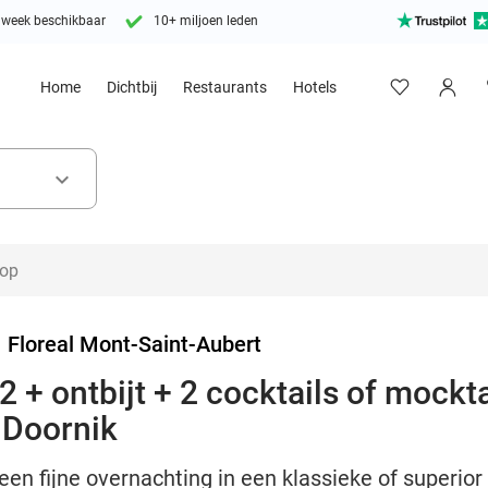
 week beschikbaar
10+ miljoen leden
Home
Dichtbij
Restaurants
Hotels
keyboard_arrow_down
>
Floreal Mont-Saint-Aubert
 + ontbijt + 2 cocktails of mockta
n Doornik
en fijne overnachting in een klassieke of superior 