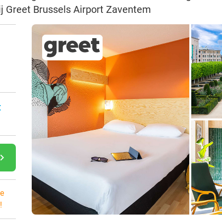
bij Greet Brussels Airport Zaventem
:
gate_next
e
!