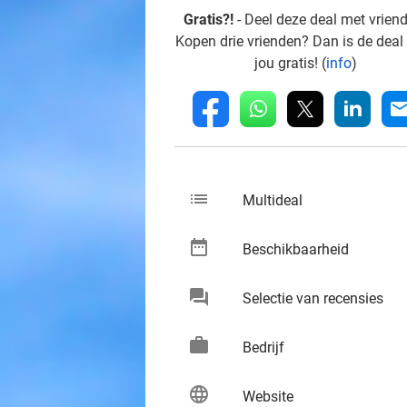
Gratis?!
- Deel deze deal met vrien
Kopen drie vrienden? Dan is de deal
jou gratis! (
info
)
whatsapp
linkedin
fb
mai
list
keybo
Multideal
date_range
keybo
Beschikbaarheid
chat
keybo
Selectie van recensies
work
keybo
Bedrijf
language
keybo
Website