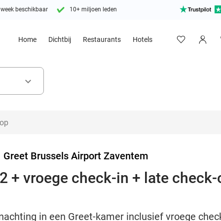
 week beschikbaar
10+ miljoen leden
Home
Dichtbij
Restaurants
Hotels
keyboard_arrow_down
>
Greet Brussels Airport Zaventem
 + vroege check-in + late check-ou
nachting in een Greet-kamer inclusief vroege check