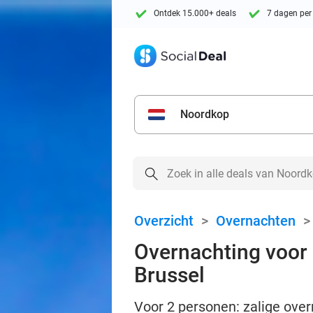
Ontdek 15.000+ deals
7 dagen per
Noordkop
Overzicht
>
Overnachten
Overnachting voor 2
Brussel
Voor 2 personen: zalige over