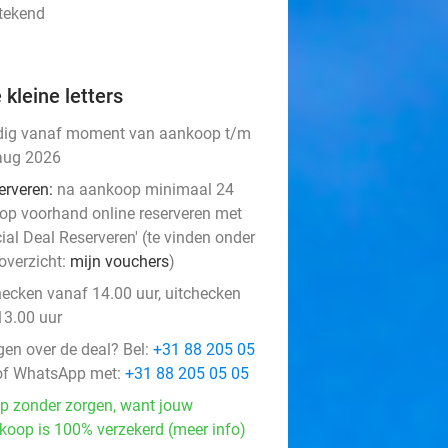
stekend
 kleine letters
dig vanaf moment van aankoop t/m
aug 2026
erveren:
na aankoop minimaal 24
 op voorhand online reserveren met
ial Deal Reserveren' (te vinden onder
overzicht:
mijn vouchers
)
hecken vanaf 14.00 uur, uitchecken
13.00 uur
gen over de deal? Bel:
+31 88 205 05
f WhatsApp met:
+31 88 205 05 05
p zonder zorgen, want jouw
koop is 100% verzekerd (meer info)