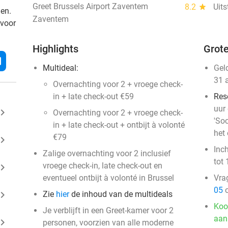
Greet Brussels Airport Zaventem
8.2
star
Uit
den.
Zaventem
 voor
Highlights
Grote
l
Multideal:
Gel
31 
Overnachting voor 2 + vroege check-
in + late check-out €59
Res
uur
ard_arrow_right
Overnachting voor 2 + vroege check-
'Soc
in + late check-out + ontbijt à volonté
het 
€79
ard_arrow_right
Inc
Zalige overnachting voor 2 inclusief
tot 
vroege check-in, late check-out en
ard_arrow_right
eventueel ontbijt à volonté in Brussel
Vra
05
o
ard_arrow_right
Zie
hier
de inhoud van de multideals
Koo
Je verblijft in een Greet-kamer voor 2
aan
ard_arrow_right
personen, voorzien van alle moderne