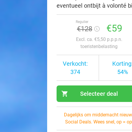
eventueel ontbijt à volonté 
Regulier
€59
€128
Excl. ca. €5,50 p.p.p.n.
toeristenbelasting
Verkocht:
Korting
374
54%
shopping_cart
Selecteer deal
navi
Dagelijks om middernacht nieuw
Social Deals. Wees snel, op = op