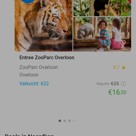
favorite_border
Entree ZooParc Overloon
ZooParc Overloon
9.7
star
Overloon
Verkocht: 622
€25
Regulier
€16
,50
favorite_border