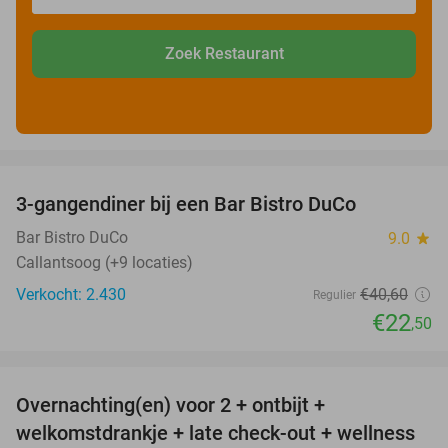
Zoek Restaurant
favorite_border
3-gangendiner bij een Bar Bistro DuCo
45%
Bar Bistro DuCo
9.0
star
Callantsoog (+9 locaties)
Verkocht: 2.430
€40
,60
Regulier
€22
,50
favorite_border
Overnachting(en) voor 2 + ontbijt +
32%
welkomstdrankje + late check-out + wellness