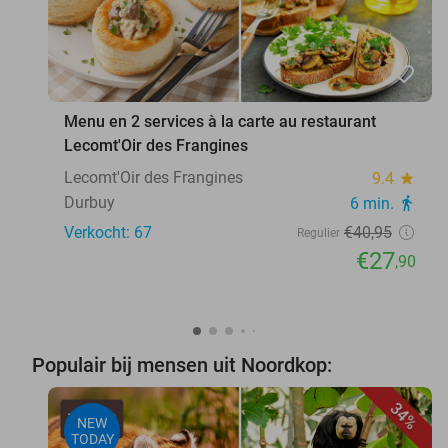
favorite_border
Menu en 2 services à la carte au restaurant
Lecomt'Oir des Frangines
Lecomt'Oir des Frangines
9.4
star
Durbuy
6 min.
directions_walk
Verkocht: 67
€40
,95
Regulier
€27
,90
Populair bij mensen uit Noordkop:
34%
NEW
TODAY