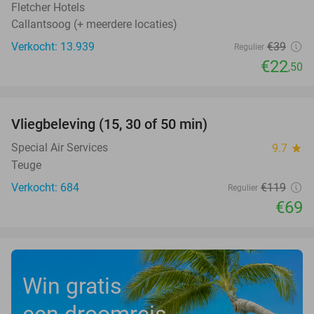
Fletcher Hotels
Callantsoog (+ meerdere locaties)
Verkocht: 13.939
€39
Regulier
€22
,50
favorite_border
Vliegbeleving (15, 30 of 50 min)
42%
Special Air Services
9.7
star
Teuge
Verkocht: 684
€119
Regulier
€69
Win gratis
een droomreis