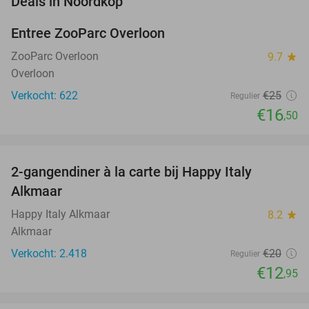
Deals in Noordkop
Entree ZooParc Overloon
34%
NEW
TODAY
ZooParc Overloon
9.7
star
Overloon
Verkocht: 622
€25
Regulier
€16
,50
favorite_border
2-gangendiner à la carte bij Happy Italy
35%
Alkmaar
Happy Italy Alkmaar
8.2
star
Alkmaar
Verkocht: 2.418
€20
Regulier
€12
,95