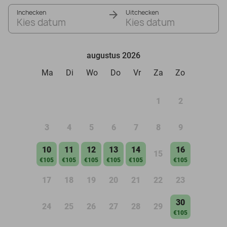
Inchecken
Uitchecken
Kies datum
Kies datum
augustus 2026
Ma
Di
Wo
Do
Vr
Za
Zo
1
2
3
4
5
6
7
8
9
10
11
12
13
14
16
15
€105
€105
€105
€105
€105
€105
17
18
19
20
21
22
23
30
24
25
26
27
28
29
€105