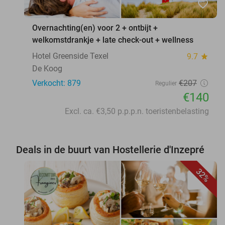
favorite_border
Overnachting(en) voor 2 + ontbijt +
welkomstdrankje + late check-out + wellness
Hotel Greenside Texel
9.7
star
De Koog
Verkocht: 879
€207
Regulier
€140
Excl. ca. €3,50 p.p.p.n. toeristenbelasting
Deals in de buurt van Hostellerie d'Inzepré
32%