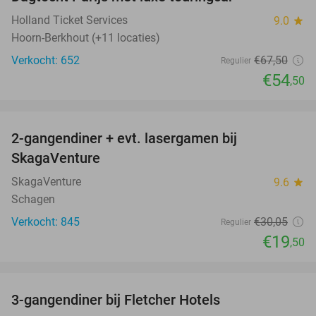
19%
Holland Ticket Services
9.0
star
Hoorn-Berkhout (+11 locaties)
Verkocht: 652
€67
,50
Regulier
€54
,50
favorite_border
2-gangendiner + evt. lasergamen bij
35%
SkagaVenture
SkagaVenture
9.6
star
Schagen
Verkocht: 845
€30
,05
Regulier
€19
,50
favorite_border
3-gangendiner bij Fletcher Hotels
42%