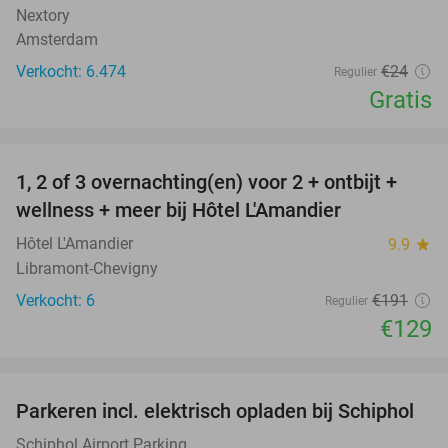
Nextory
Amsterdam
Verkocht: 6.474
€24
Regulier
Gratis
favorite_border
1, 2 of 3 overnachting(en) voor 2 + ontbijt +
32%
NEW
wellness + meer bij Hôtel L'Amandier
TODAY
Hôtel L'Amandier
9.9
star
Libramont-Chevigny
Verkocht: 6
€191
Regulier
€129
favorite_border
Parkeren incl. elektrisch opladen bij Schiphol
11%
Schiphol Airport Parking