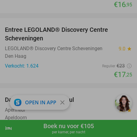
€16
,95
favorite_border
Entree LEGOLAND® Discovery Centre
25%
Scheveningen
LEGOLAND® Discovery Centre Scheveningen
9.0
star
Den Haag
Verkocht: 1.624
€23
Regulier
€17
,25
favorite_border
Dagentree voor Apenheul
36%
close
OPEN IN APP
Apenheul
9.3
star
Apeldoorn
Boek nu voor €105
Verkocht: 33.883
€30
,50
hotel
shopping_cart
Boek nu
navigate_next
Regulier
per kamer, per nacht
€19
,50