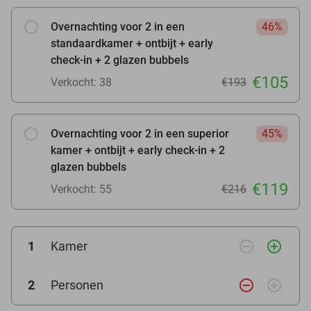
Overnachting voor 2 in een
46%
standaardkamer + ontbijt + early
check-in + 2 glazen bubbels
€105
Verkocht: 38
€193
Overnachting voor 2 in een superior
45%
kamer + ontbijt + early check-in + 2
glazen bubbels
€119
Verkocht: 55
€216
remove_circle_outline
add_circle_outline
1
Kamer
remove_circle_outline
add_circle_outline
2
Personen