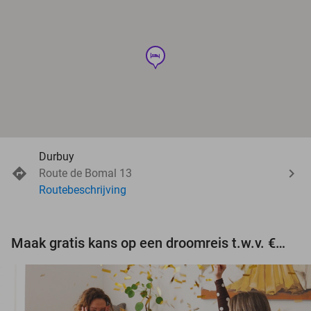
hotel
Durbuy
Route de Bomal 13
Routebeschrijving
Maak gratis kans op een droomreis t.w.v. €3.000!