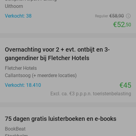
Uithoorn
Verkocht: 38
€58
,90
Regulier
€52
,50
favorite_border
Overnachting voor 2 + evt. ontbijt en 3-
gangendiner bij Fletcher Hotels
Fletcher Hotels
Callantsoog (+ meerdere locaties)
€45
Verkocht: 18.410
Excl. ca. €3 p.p.p.n. toeristenbelasting
favorite_border
100%
75 dagen gratis luisterboeken en e-books
BookBeat