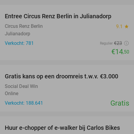
favorite_border
Entree Circus Renz Berlin in Julianadorp
37%
Circus Renz Berlin
9.1
star
Julianadorp
Verkocht: 781
€23
Regulier
€14
,50
favorite_border
Gratis kans op een droomreis t.w.v. €3.000
Social Deal Win
Online
Gratis
Verkocht: 188.641
favorite_border
Huur e-chopper of e-walker bij Carlos Bikes
56%
NEW