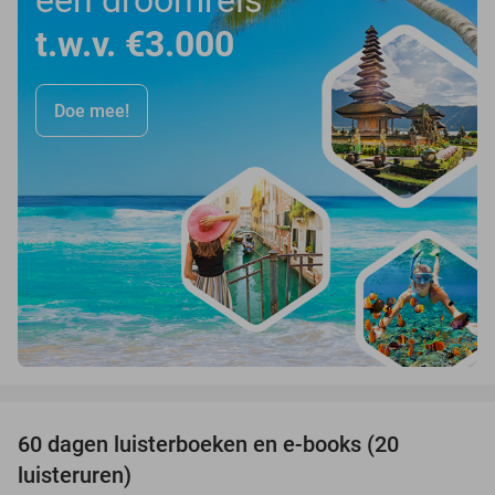
t.w.v. €3.000
Doe mee!
favorite_border
100%
60 dagen luisterboeken en e-books (20
luisteruren)