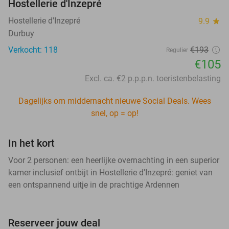
Hostellerie d'Inzepré
Hostellerie d'Inzepré
9.9
star
Durbuy
Verkocht: 118
€193
Regulier
€105
Excl. ca. €2 p.p.p.n. toeristenbelasting
Dagelijks om middernacht nieuwe Social Deals. Wees
snel, op = op!
In het kort
Voor 2 personen: een heerlijke overnachting in een superior
kamer inclusief ontbijt in Hostellerie d'Inzepré: geniet van
een ontspannend uitje in de prachtige Ardennen
Reserveer jouw deal