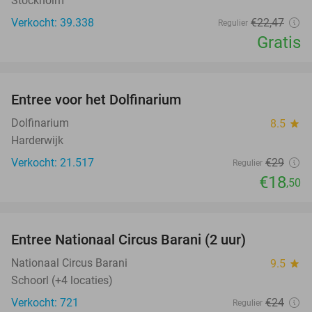
Stockholm
Verkocht: 39.338
€22
,47
Regulier
Gratis
favorite_border
Entree voor het Dolfinarium
36%
Dolfinarium
8.5
star
Harderwijk
Verkocht: 21.517
€29
Regulier
€18
,50
favorite_border
Entree Nationaal Circus Barani (2 uur)
29%
Nationaal Circus Barani
9.5
star
Schoorl (+4 locaties)
Verkocht: 721
€24
Regulier