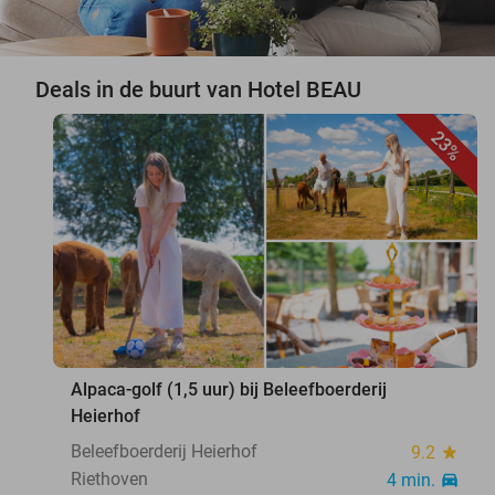
Deals in de buurt van Hotel BEAU
23%
favorite_border
Alpaca-golf (1,5 uur) bij Beleefboerderij
Heierhof
Beleefboerderij Heierhof
9.2
star
Riethoven
4 min.
directions_car