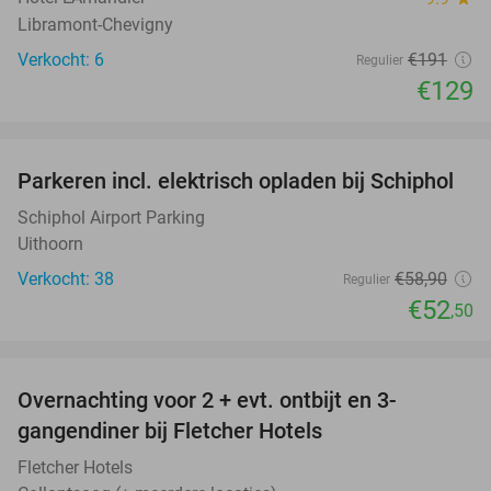
Libramont-Chevigny
Verkocht: 6
€191
Regulier
€129
favorite_border
Parkeren incl. elektrisch opladen bij Schiphol
11%
Schiphol Airport Parking
Uithoorn
Verkocht: 38
€58
,90
Regulier
€52
,50
favorite_border
Overnachting voor 2 + evt. ontbijt en 3-
gangendiner bij Fletcher Hotels
Fletcher Hotels