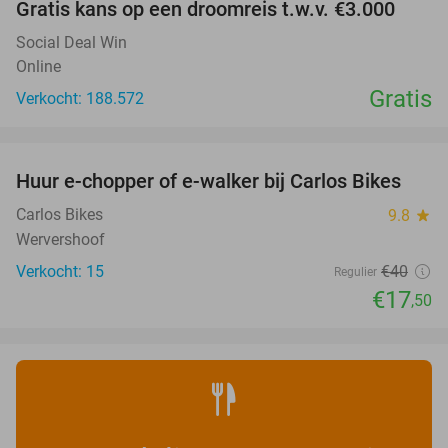
Gratis kans op een droomreis t.w.v. €3.000
Social Deal Win
Online
Gratis
Verkocht: 188.572
favorite_border
Huur e-chopper of e-walker bij Carlos Bikes
56%
NEW
TODAY
Carlos Bikes
9.8
star
Wervershoof
Verkocht: 15
€40
Regulier
€17
,50