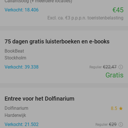
Callantsoog (+ meerdere locaties)
€45
Verkocht: 18.406
Excl. ca. €3 p.p.p.n. toeristenbelasting
favorite_border
100%
75 dagen gratis luisterboeken en e-books
BookBeat
Stockholm
Verkocht: 39.338
€22
,47
Regulier
Gratis
favorite_border
Entree voor het Dolfinarium
36%
Dolfinarium
8.5
star
Harderwijk
Verkocht: 21.502
€29
Regulier