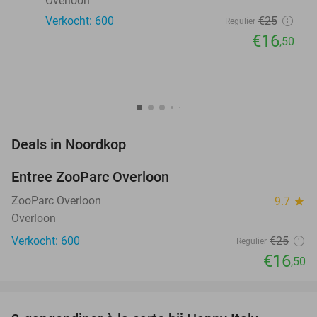
Overloon
Verkocht: 600
€25
Regulier
€16
,50
favorite_border
Deals in Noordkop
Entree ZooParc Overloon
34%
NEW
TODAY
ZooParc Overloon
9.7
star
Overloon
Verkocht: 600
€25
Regulier
€16
,50
favorite_border