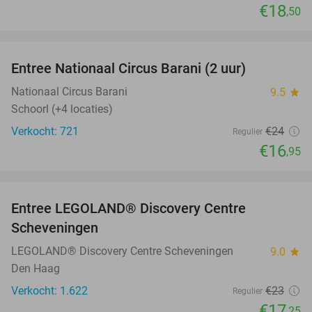
€18
,50
favorite_border
Entree Nationaal Circus Barani (2 uur)
29%
Nationaal Circus Barani
9.5
star
Schoorl (+4 locaties)
Verkocht: 721
€24
Regulier
€16
,95
favorite_border
Entree LEGOLAND® Discovery Centre
25%
Scheveningen
LEGOLAND® Discovery Centre Scheveningen
9.0
star
Den Haag
Verkocht: 1.622
€23
Regulier
€17
,25