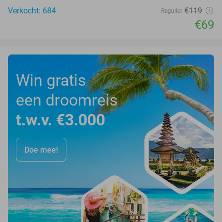
Verkocht: 684
€119
Regulier
€69
Win gratis
een droomreis
t.w.v. €3.000
Doe mee!