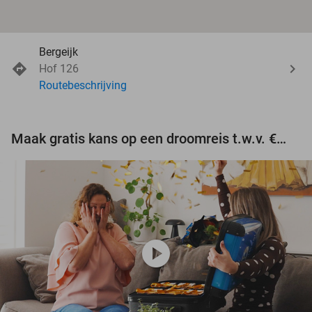
Bergeijk
Hof 126
Routebeschrijving
Maak gratis kans op een droomreis t.w.v. €3.000!
play_circle