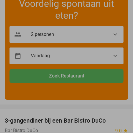
Voordelig spontaan uit
eten?
Zoek Restaurant
favorite_border
3-gangendiner bij een Bar Bistro DuCo
45%
Bar Bistro DuCo
9.0
star