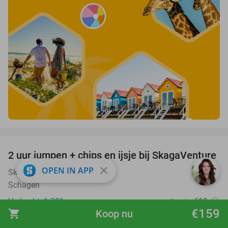
favorite_border
2 uur jumpen + chips en ijsje bij SkagaVenture
45%
close
OPEN IN APP
SkagaVenture
9.6
star
Schagen
Verkocht: 1.081
€19
Regulier
€159
shopping_cart
Koop nu
€10
,50