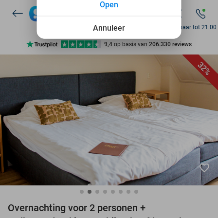
Open
7 dagen per week beschikbaar
10+ miljoen leden
Annuleer
Bereikbaar tot 21:00
9,4
op basis van
206.330 reviews
Ontdek 15.000+ deals
32%
7 dagen per week beschikbaar
10+ miljoen leden
favorite_border
Overnachting voor 2 personen +