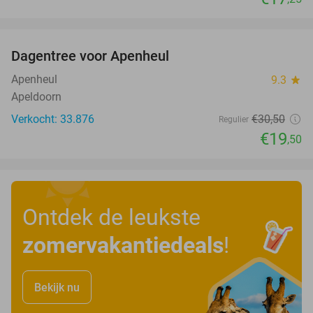
favorite_border
Dagentree voor Apenheul
36%
Apenheul
9.3
star
Apeldoorn
Verkocht: 33.876
€30
,50
Regulier
€19
,50
Ontdek de leukste
zomervakantiedeals
!
Bekijk nu