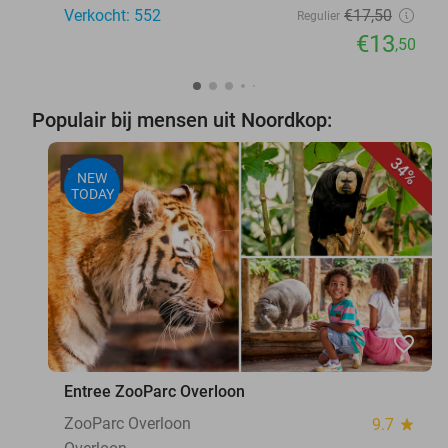
Verkocht: 552
€17
,50
Regulier
€13
,50
Populair bij mensen uit Noordkop:
34%
NEW
TODAY
favorite_border
Entree ZooParc Overloon
ZooParc Overloon
9.7
star