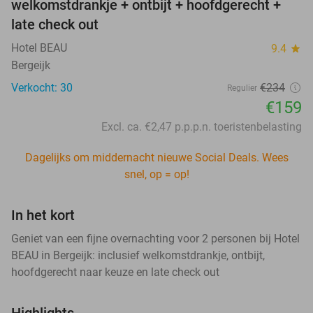
welkomstdrankje + ontbijt + hoofdgerecht +
late check out
Hotel BEAU
9.4
star
Bergeijk
Verkocht: 30
€234
Regulier
€159
Excl. ca. €2,47 p.p.p.n. toeristenbelasting
Dagelijks om middernacht nieuwe Social Deals. Wees
snel, op = op!
In het kort
Geniet van een fijne overnachting voor 2 personen bij Hotel
BEAU in Bergeijk: inclusief welkomstdrankje, ontbijt,
hoofdgerecht naar keuze en late check out
Highlights