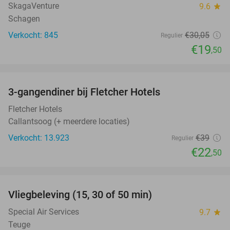
SkagaVenture
9.6
star
Schagen
Verkocht: 845
€30
,05
Regulier
€19
,50
favorite_border
3-gangendiner bij Fletcher Hotels
42%
Fletcher Hotels
Callantsoog (+ meerdere locaties)
Verkocht: 13.923
€39
Regulier
€22
,50
favorite_border
Vliegbeleving (15, 30 of 50 min)
42%
Special Air Services
9.7
star
Teuge