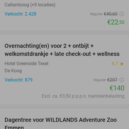
Callantsoog (+9 locaties)
Verkocht: 2.428
€40
,60
Regulier
€22
,50
favorite_border
Overnachting(en) voor 2 + ontbijt +
32%
welkomstdrankje + late check-out + wellness
Hotel Greenside Texel
9.7
star
De Koog
Verkocht: 879
€207
Regulier
€140
Excl. ca. €3,50 p.p.p.n. toeristenbelasting
favorite_border
Dagentree voor WILDLANDS Adventure Zoo
24%
Emmen