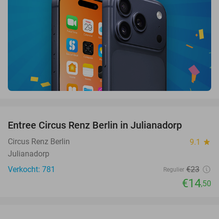
favorite_border
Entree Circus Renz Berlin in Julianadorp
37%
Circus Renz Berlin
9.1
star
Julianadorp
Verkocht: 781
€23
Regulier
€14
,50
favorite_border