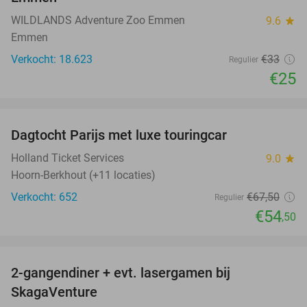
WILDLANDS Adventure Zoo Emmen
9.6
star
Emmen
Verkocht: 18.623
€33
Regulier
€25
favorite_border
Dagtocht Parijs met luxe touringcar
19%
Holland Ticket Services
9.0
star
Hoorn-Berkhout (+11 locaties)
Verkocht: 652
€67
,50
Regulier
€54
,50
favorite_border
2-gangendiner + evt. lasergamen bij
35%
SkagaVenture