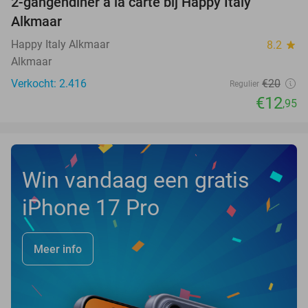
2-gangendiner à la carte bij Happy Italy
35%
Alkmaar
Happy Italy Alkmaar
8.2
star
Alkmaar
Verkocht: 2.416
€20
Regulier
€12
,95
Win vandaag een gratis
iPhone 17 Pro
Meer info