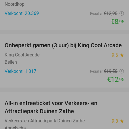
Noordkop
Verkocht: 20.369
€12
,90
Regulier
€8
,95
favorite_border
Onbeperkt gamen (3 uur) bij King Cool Arcade
34%
King Cool Arcade
9.6
star
Beilen
Verkocht: 1.317
€19
,50
Regulier
€12
,95
favorite_border
All-in entreeticket voor Verkeers- en
15%
Attractiepark Duinen Zathe
Verkeers- en Attractiepark Duinen Zathe
9.8
star
Appelscha