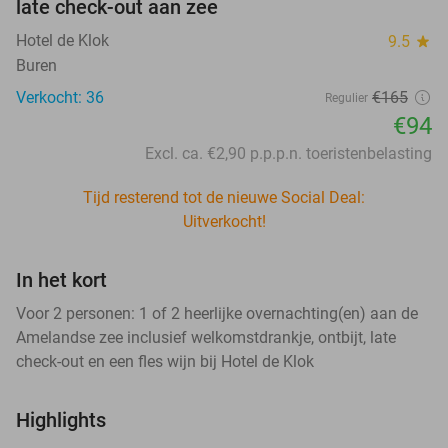
late check-out aan zee
Hotel de Klok
9.5
star
Buren
Verkocht: 36
€165
Regulier
€94
Excl. ca. €2,90 p.p.p.n. toeristenbelasting
Tijd resterend tot de nieuwe Social Deal:
Uitverkocht!
In het kort
Voor 2 personen: 1 of 2 heerlijke overnachting(en) aan de
Amelandse zee inclusief welkomstdrankje, ontbijt, late
check-out en een fles wijn bij Hotel de Klok
Highlights