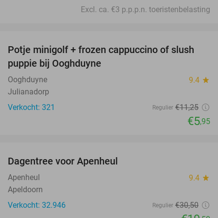
Excl. ca. €3 p.p.p.n. toeristenbelasting
favorite_border
Potje minigolf + frozen cappuccino of slush
47%
puppie bij Ooghduyne
Ooghduyne
9.4
star
Julianadorp
Verkocht: 321
€11
,25
Regulier
€5
,95
favorite_border
Dagentree voor Apenheul
36%
Apenheul
9.4
star
Apeldoorn
Verkocht: 32.946
€30
,50
Regulier