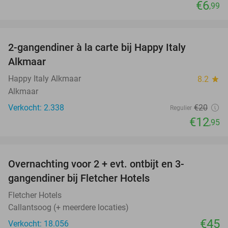
€6
,99
favorite_border
2-gangendiner à la carte bij Happy Italy
35%
Alkmaar
Happy Italy Alkmaar
8.2
star
Alkmaar
Verkocht: 2.338
€20
Regulier
€12
,95
favorite_border
Overnachting voor 2 + evt. ontbijt en 3-
gangendiner bij Fletcher Hotels
Fletcher Hotels
Callantsoog (+ meerdere locaties)
€45
Verkocht: 18.056