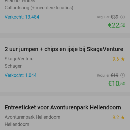
Fletcher Hotels
Callantsoog (+ meerdere locaties)
Verkocht: 13.484
€39
Regulier
€22
,50
favorite_border
2 uur jumpen + chips en ijsje bij SkagaVenture
45%
SkagaVenture
9.6
star
Schagen
Verkocht: 1.044
€19
Regulier
€10
,50
favorite_border
Entreeticket voor Avonturenpark Hellendoorn
41%
Avonturenpark Hellendoorn
9.2
star
Hellendoorn