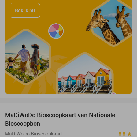
Bekijk nu
favorite_border
MaDiWoDo Bioscoopkaart van Nationale
31%
Bioscoopbon
MaDiWoDo Bioscoopkaart
8.8
star