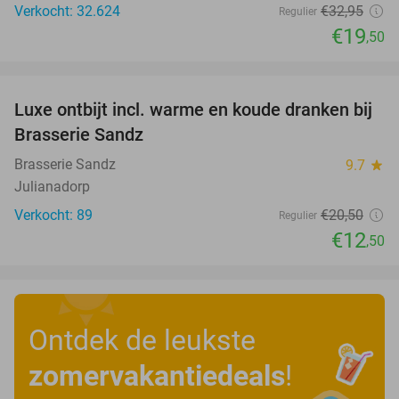
Verkocht: 32.624
€32
,95
Regulier
€19
,50
favorite_border
Luxe ontbijt incl. warme en koude dranken bij
39%
Brasserie Sandz
Brasserie Sandz
9.7
star
Julianadorp
Verkocht: 89
€20
,50
Regulier
€12
,50
Ontdek de leukste
zomervakantiedeals
!