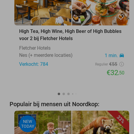
favorite_border
High Tea, High Wine, High Beer of High Bubbles
voor 2 bij Fletcher Hotels
Fletcher Hotels
Nes (+ meerdere locaties)
1 min.
directions_car
Verkocht: 784
€55
Regulier
€32
,50
Populair bij mensen uit Noordkop:
33%
NEW
TODAY