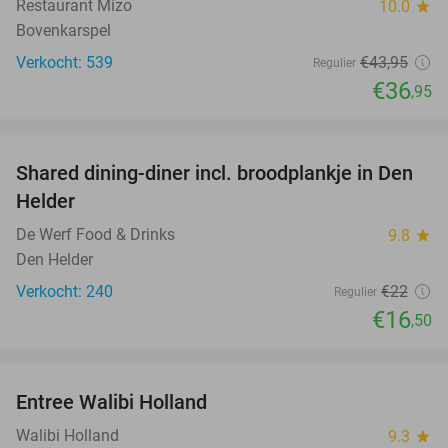
Restaurant Mizo
10.0
star
Bovenkarspel
Verkocht: 539
€43
,95
Regulier
€36
,95
favorite_border
Shared dining-diner incl. broodplankje in Den
25%
Helder
De Werf Food & Drinks
9.8
star
Den Helder
Verkocht: 240
€22
Regulier
€16
,50
favorite_border
Entree Walibi Holland
25%
Walibi Holland
9.3
star