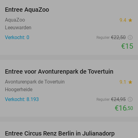
Entree AquaZoo
33%
NEW
TODAY
AquaZoo
9.4
star
Leeuwarden
Verkocht: 0
€22
,50
Regulier
€15
favorite_border
Entree voor Avonturenpark de Tovertuin
34%
NEW
TODAY
Avonturenpark de Tovertuin
9.1
star
Hoogerheide
Verkocht: 8.193
€24
,95
Regulier
€16
,50
favorite_border
Entree Circus Renz Berlin in Julianadorp
37%