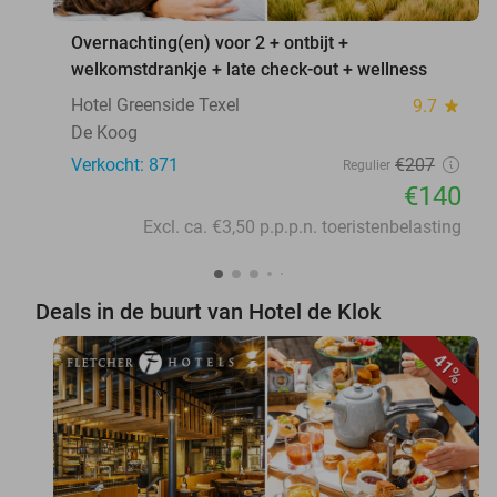
Overnachting(en) voor 2 + ontbijt +
welkomstdrankje + late check-out + wellness
Hotel Greenside Texel
9.7
star
De Koog
Verkocht: 871
€207
Regulier
€140
Excl. ca. €3,50 p.p.p.n. toeristenbelasting
Deals in de buurt van Hotel de Klok
41%