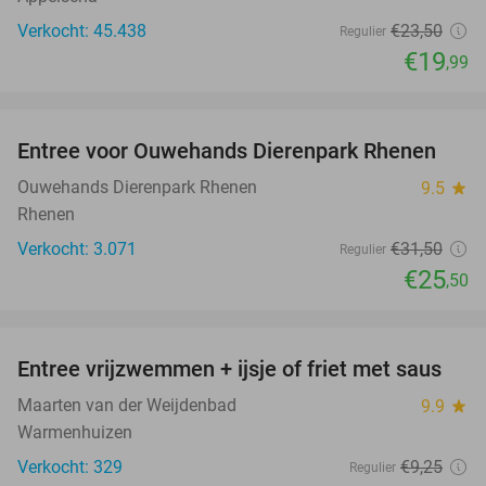
Verkocht: 45.438
€23
,50
Regulier
€19
,99
favorite_border
Entree voor Ouwehands Dierenpark Rhenen
19%
Ouwehands Dierenpark Rhenen
9.5
star
Rhenen
Verkocht: 3.071
€31
,50
Regulier
€25
,50
favorite_border
Entree vrijzwemmen + ijsje of friet met saus
24%
Maarten van der Weijdenbad
9.9
star
Warmenhuizen
Verkocht: 329
€9
,25
Regulier