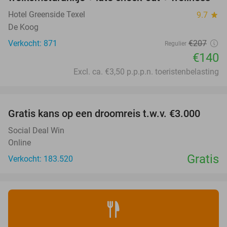
Hotel Greenside Texel
9.7
star
De Koog
Verkocht: 871
€207
Regulier
€140
Excl. ca. €3,50 p.p.p.n. toeristenbelasting
favorite_border
Gratis kans op een droomreis t.w.v. €3.000
Social Deal Win
Online
Gratis
Verkocht: 183.520