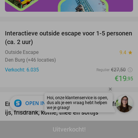
favorite_border
Interactieve outside escape voor 1-5 personen
27%
(ca. 2 uur)
Outside Escape
9.4
star
Den Burg (+46 locaties)
Verkocht: 6.035
€27
,50
Regulier
€19
,95
favorite_border
close
OPEN IN APP
Entree Wunderland Kalkar + onbeperkt friet,
32%
ijs, frisdrank, koffie, thee en softijs
Wunderland Kalkar
8.9
star
Uitverkocht!
Kalkar