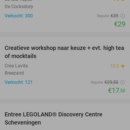
De Cocksdorp
Verkocht: 300
€39
Regulier
€29
favorite_border
Creatieve workshop naar keuze + evt. high tea
41%
of mocktails
Crea Lavita
10.0
star
Breezand
Verkocht: 121
€29
,50
Regulier
€17
,50
favorite_border
Entree LEGOLAND® Discovery Centre
25%
Scheveningen