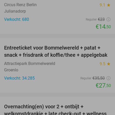
Circus Renz Berlin
9.1
star
Julianadorp
Verkocht: 680
€23
Regulier
€14
,50
favorite_border
Entreeticket voor Bommelwereld + patat +
23%
snack + frisdrank of koffie/thee + appelgebak
Attractiepark Bommelwereld
9.5
star
Groenlo
Verkocht: 34.285
€35
,50
Regulier
€27
,50
favorite_border
Overnachting(en) voor 2 + ontbijt +
32%
welkomstdrankje + late check-out + wellness