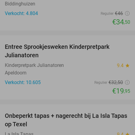
Biddinghuizen
Verkocht: 4.804
€46
Regulier
€34
,50
favorite_border
Entree Sprookjesweken Kinderpretpark
39%
Julianatoren
Kinderpretpark Julianatoren
9.4
star
Apeldoorn
Verkocht: 10.605
€32
,50
Regulier
€19
,95
favorite_border
Onbeperkt tapas + nagerecht bij La Isla Tapas
26%
op Texel
La Isla Tapas
9.4
star