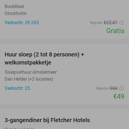
BookBeat
Stockholm
Verkocht: 39.265
€22
,47
Regulier
Gratis
favorite_border
Huur sloep (2 tot 8 personen) +
18%
welkomstpakketje
Sloepverhuur Amstelmeer
Den Helder (+2 locaties)
Verkocht: 25
€60
Regulier
€49
favorite_border
3-gangendiner bij Fletcher Hotels
42%