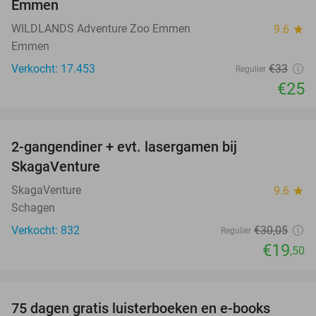
Emmen
WILDLANDS Adventure Zoo Emmen
9.6
star
Emmen
Verkocht: 17.453
€33
Regulier
€25
favorite_border
2-gangendiner + evt. lasergamen bij
35%
SkagaVenture
SkagaVenture
9.6
star
Schagen
Verkocht: 832
€30
,05
Regulier
€19
,50
favorite_border
100%
75 dagen gratis luisterboeken en e-books