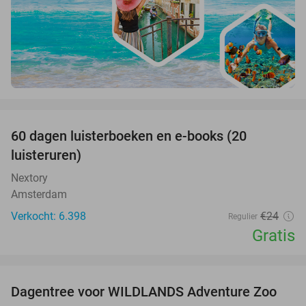
favorite_border
100%
60 dagen luisterboeken en e-books (20
luisteruren)
Nextory
Amsterdam
Verkocht: 6.398
€24
Regulier
Gratis
favorite_border
Dagentree voor WILDLANDS Adventure Zoo
24%