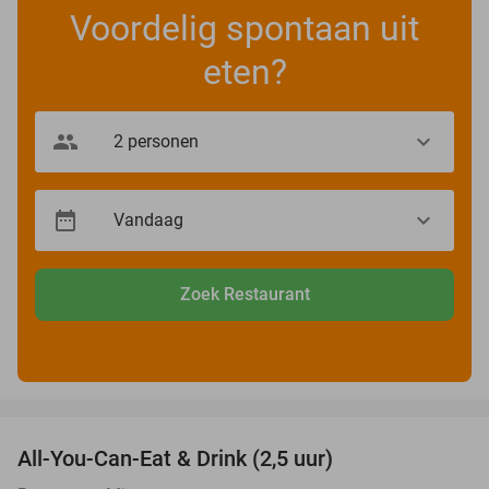
Voordelig spontaan uit
eten?
Zoek Restaurant
favorite_border
All-You-Can-Eat & Drink (2,5 uur)
16%