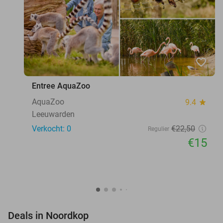
favorite_border
Entree AquaZoo
AquaZoo
9.4
star
Leeuwarden
Verkocht: 0
€22
,50
Regulier
€15
favorite_border
Deals in Noordkop