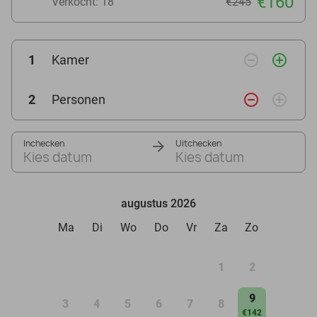
€160
Verkocht: 18
€245
remove_circle_outline
add_circle_outline
1
Kamer
remove_circle_outline
add_circle_outline
2
Personen
Inchecken
Uitchecken
Kies datum
Kies datum
augustus 2026
Ma
Di
Wo
Do
Vr
Za
Zo
1
2
9
3
4
5
6
7
8
€142