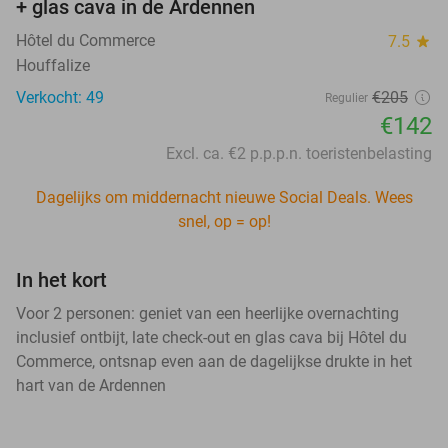
+ glas cava in de Ardennen
Hôtel du Commerce
7.5
star
Houffalize
Verkocht: 49
€205
Regulier
€142
Excl. ca. €2 p.p.p.n. toeristenbelasting
Dagelijks om middernacht nieuwe Social Deals. Wees
snel, op = op!
In het kort
Voor 2 personen: geniet van een heerlijke overnachting
inclusief ontbijt, late check-out en glas cava bij Hôtel du
Commerce, ontsnap even aan de dagelijkse drukte in het
hart van de Ardennen