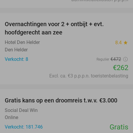
favorite_border
Overnachtingen voor 2 + ontbijt + evt.
44%
hoofdgerecht aan zee
Hotel Den Helder
8.4
star
Den Helder
Verkocht: 8
€472
Regulier
€262
Excl. ca. €3 p.p.p.n. toeristenbelasting
favorite_border
Gratis kans op een droomreis t.w.v. €3.000
Social Deal Win
Online
Gratis
Verkocht: 181.746