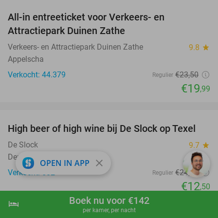
All-in entreeticket voor Verkeers- en
15%
Attractiepark Duinen Zathe
Verkeers- en Attractiepark Duinen Zathe
9.8
star
Appelscha
Verkocht: 44.379
€23
,50
Regulier
€19
,99
favorite_border
High beer of high wine bij De Slock op Texel
49%
De Slock
9.7
star
Den Burg
close
OPEN IN APP
Verkocht: 582
€24
,50
Regulier
€12
,50
Boek nu voor €142
hotel
shopping_cart
Boek nu
navigate_next
per kamer, per nacht