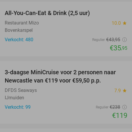
All-You-Can-Eat & Drink (2,5 uur)
18%
Restaurant Mizo
10.0
star
Bovenkarspel
Verkocht: 480
€43
,95
Regulier
€35
,95
favorite_border
3-daagse MiniCruise voor 2 personen naar
50%
Newcastle van €119 voor €59,50 p.p.
DFDS Seaways
7.9
star
IJmuiden
Verkocht: 99
€238
Regulier
€119
favorite_border