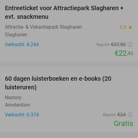
Entreeticket voor Attractiepark Slagharen +
41%
evt. snackmenu
Attractie- & Vakantiepark Slagharen
8.8
star
Slagharen
Verkocht: 4.244
€37
,90
Regulier
€22
,40
favorite_border
100%
60 dagen luisterboeken en e-books (20
luisteruren)
Nextory
Amsterdam
Verkocht: 6.374
€24
Regulier
Gratis
favorite_border