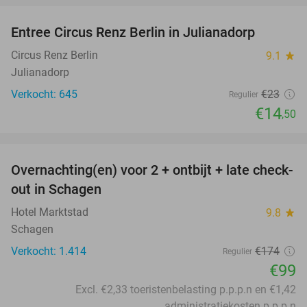
Entree Circus Renz Berlin in Julianadorp
37%
Circus Renz Berlin
9.1
star
Julianadorp
Verkocht: 645
€23
Regulier
€14
,50
favorite_border
Overnachting(en) voor 2 + ontbijt + late check-
43%
out in Schagen
Hotel Marktstad
9.8
star
Schagen
Verkocht: 1.414
€174
Regulier
€99
Excl. €2,33 toeristenbelasting p.p.p.n en €1,42
administratiekosten p.p.p.n