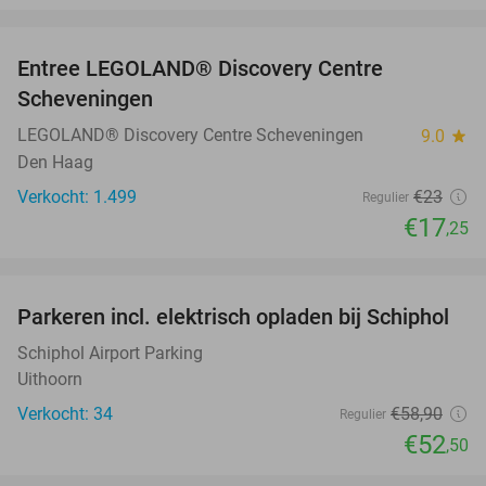
favorite_border
Entree LEGOLAND® Discovery Centre
25%
Scheveningen
LEGOLAND® Discovery Centre Scheveningen
9.0
star
Den Haag
Verkocht: 1.499
€23
Regulier
€17
,25
favorite_border
Parkeren incl. elektrisch opladen bij Schiphol
11%
Schiphol Airport Parking
Uithoorn
Verkocht: 34
€58
,90
Regulier
€52
,50
favorite_border