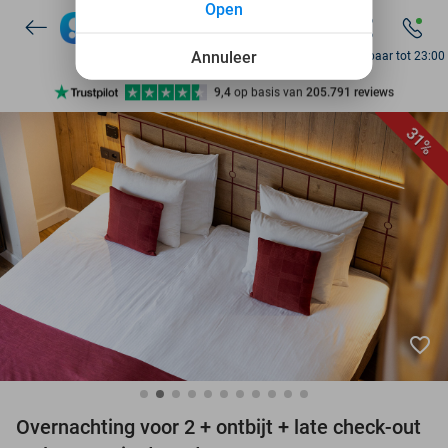
Open
7 dagen per week beschikbaar
10+ miljoen leden
Annuleer
Bereikbaar tot 23:00
9,4
op basis van
205.791 reviews
Ontdek 15.000+ deals
31%
7 dagen per week beschikbaar
10+ miljoen leden
favorite_border
Overnachting voor 2 + ontbijt + late check-out