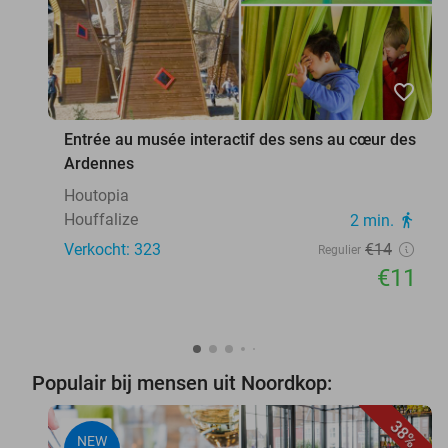
favorite_border
Entrée au musée interactif des sens au cœur des
Ardennes
Houtopia
Houffalize
2 min.
directions_walk
Verkocht: 323
€14
Regulier
€11
Populair bij mensen uit Noordkop:
38%
NEW