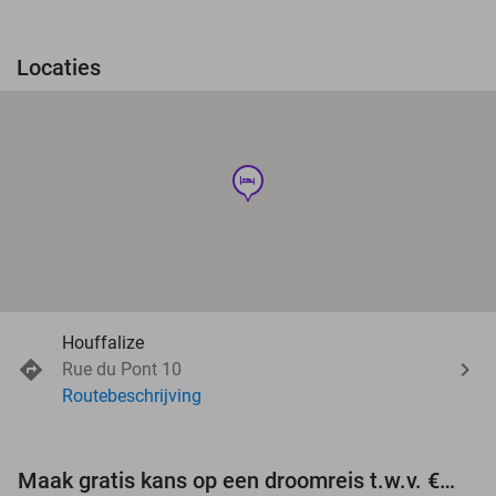
Locaties
hotel
Houffalize
Rue du Pont 10
Routebeschrijving
Maak gratis kans op een droomreis t.w.v. €3.000!