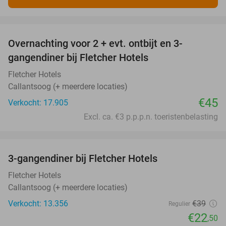
favorite_border
Overnachting voor 2 + evt. ontbijt en 3-
gangendiner bij Fletcher Hotels
Fletcher Hotels
Callantsoog (+ meerdere locaties)
€45
Verkocht: 17.905
Excl. ca. €3 p.p.p.n. toeristenbelasting
favorite_border
3-gangendiner bij Fletcher Hotels
42%
Fletcher Hotels
Callantsoog (+ meerdere locaties)
Verkocht: 13.356
€39
Regulier
€22
,50