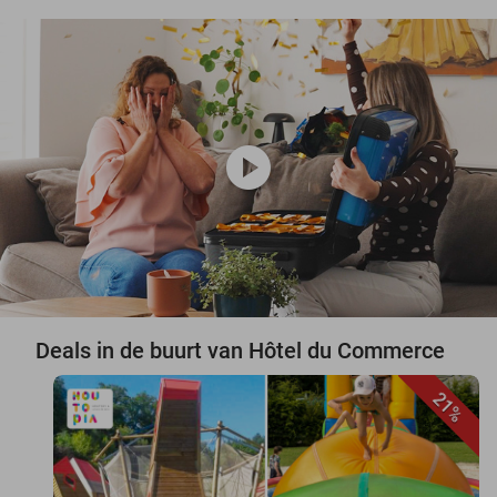
play_circle
Deals in de buurt van Hôtel du Commerce
21%