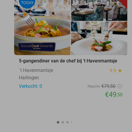
TODAY
favorite_border
5-gangendiner van de chef bij 't Havenmantsje
´t Havenmantsje
9.9
star
Harlingen
Verkocht: 0
€79
,50
Regulier
€49
,50