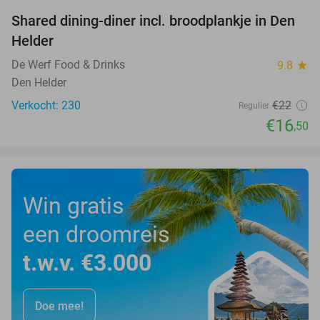
Shared dining-diner incl. broodplankje in Den
25%
Helder
De Werf Food & Drinks
9.8
star
Den Helder
Verkocht: 230
€22
Regulier
€16
,50
Win gratis
een droomreis
t.w.v. €3.000
Doe mee!