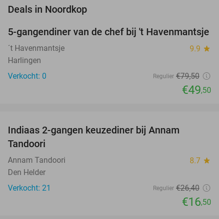
favorite_border
Deals in Noordkop
5-gangendiner van de chef bij 't Havenmantsje
38%
NEW
TODAY
´t Havenmantsje
9.9
star
Harlingen
Verkocht: 0
€79
,50
Regulier
€49
,50
favorite_border
Indiaas 2-gangen keuzediner bij Annam
38%
Tandoori
Annam Tandoori
8.7
star
Den Helder
Verkocht: 21
€26
,40
Regulier
€16
,50
favorite_border