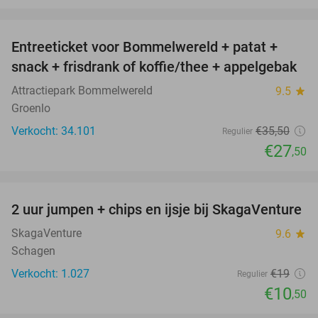
favorite_border
Entreeticket voor Bommelwereld + patat +
23%
snack + frisdrank of koffie/thee + appelgebak
Attractiepark Bommelwereld
9.5
star
Groenlo
Verkocht: 34.101
€35
,50
Regulier
€27
,50
favorite_border
2 uur jumpen + chips en ijsje bij SkagaVenture
45%
SkagaVenture
9.6
star
Schagen
Verkocht: 1.027
€19
Regulier
€10
,50
favorite_border