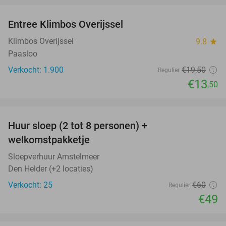
Entree Klimbos Overijssel
31%
Klimbos Overijssel
9.8
star
Paasloo
Verkocht: 1.900
€19
,50
Regulier
€13
,50
favorite_border
Huur sloep (2 tot 8 personen) +
18%
welkomstpakketje
Sloepverhuur Amstelmeer
Den Helder (+2 locaties)
Verkocht: 25
€60
Regulier
€49
favorite_border