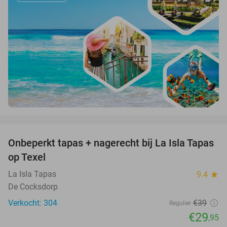
favorite_border
Onbeperkt tapas + nagerecht bij La Isla Tapas
23%
op Texel
La Isla Tapas
9.4
star
De Cocksdorp
Verkocht: 304
€39
Regulier
€29
,95