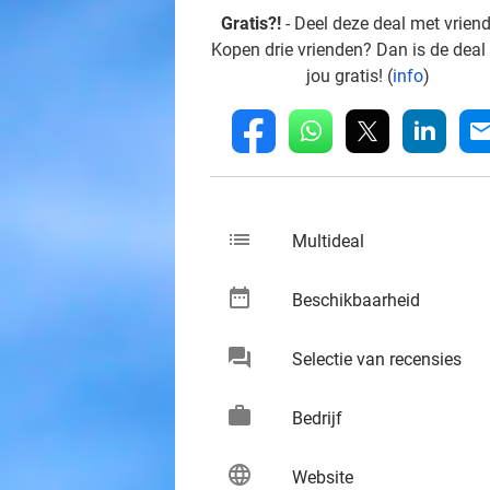
Gratis?!
- Deel deze deal met vrien
Kopen drie vrienden? Dan is de deal
jou gratis! (
info
)
whatsapp
linkedin
fb
mai
list
keybo
Multideal
date_range
keybo
Beschikbaarheid
chat
keybo
Selectie van recensies
work
keybo
Bedrijf
language
keybo
Website