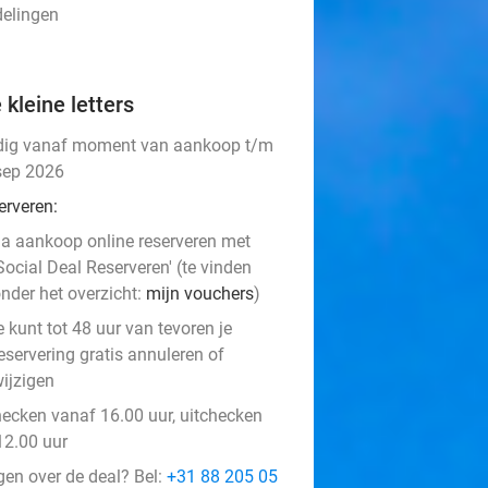
delingen
 kleine letters
dig vanaf moment van aankoop t/m
sep 2026
erveren:
a aankoop online reserveren met
Social Deal Reserveren' (te vinden
nder het overzicht:
mijn vouchers
)
e kunt tot 48 uur van tevoren je
eservering gratis annuleren of
ijzigen
hecken vanaf 16.00 uur, uitchecken
12.00 uur
gen over de deal? Bel:
+31 88 205 05