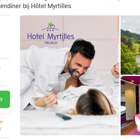
endiner bij Hôtel Myrtilles
:
gate_next
e
!