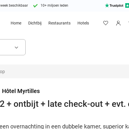
 week beschikbaar
10+ miljoen leden
Home
Dichtbij
Restaurants
Hotels
keyboard_arrow_down
>
Hôtel Myrtilles
 + ontbijt + late check-out + evt. 
een overnachting in een dubbele kamer, superior ka