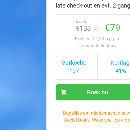
late check-out en evt. 2-gang
Regulier
€79
€133
Excl. ca. €1,50 p.p.p.n.
toeristenbelasting
Verkocht:
Korting
197
41%
shopping_cart
Boek nu
navi
Dagelijks om middernacht nieuw
Social Deals. Wees snel, op = op