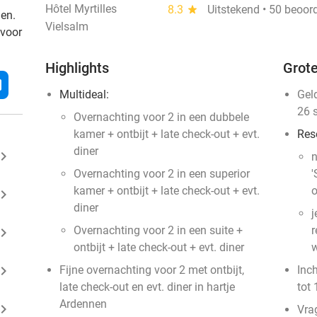
Hôtel Myrtilles
8.3
star
Uitstekend • 50 beoor
den.
Vielsalm
 voor
Highlights
Grote
l
Multideal:
Gel
26 
Overnachting voor 2 in een dubbele
kamer + ontbijt + late check-out + evt.
Res
diner
ard_arrow_right
n
Overnachting voor 2 in een superior
'
kamer + ontbijt + late check-out + evt.
o
ard_arrow_right
diner
j
Overnachting voor 2 in een suite +
r
ard_arrow_right
ontbijt + late check-out + evt. diner
w
ard_arrow_right
Fijne overnachting voor 2 met ontbijt,
Inc
late check-out en evt. diner in hartje
tot 
Ardennen
ard_arrow_right
Vra