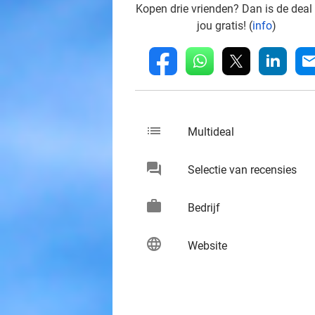
Kopen drie vrienden? Dan is de deal
jou gratis! (
info
)
whatsapp
linkedin
fb
mai
list
keybo
Multideal
chat
keybo
Selectie van recensies
work
keybo
Bedrijf
language
keybo
Website