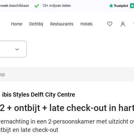
 week beschikbaar
10+ miljoen leden
Home
Dichtbij
Restaurants
Hotels
keyboard_arrow_down
>
ibis Styles Delft City Centre
 + ontbijt + late check-out in hart
vernachting in een 2-persoonskamer met uitzicht ove
ntbijt en late check-out