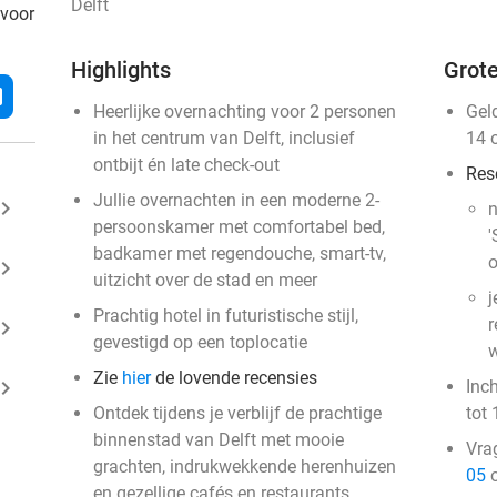
Delft
 voor
Highlights
Grote
l
Heerlijke overnachting voor 2 personen
Gel
in het centrum van Delft, inclusief
14 
ontbijt én late check-out
Res
Jullie overnachten in een moderne 2-
ard_arrow_right
n
persoonskamer met comfortabel bed,
'
badkamer met regendouche, smart-tv,
o
ard_arrow_right
uitzicht over de stad en meer
j
Prachtig hotel in futuristische stijl,
r
ard_arrow_right
gevestigd op een toplocatie
w
Zie
hier
de lovende recensies
ard_arrow_right
Inc
Ontdek tijdens je verblijf de prachtige
tot 
binnenstad van Delft met mooie
Vra
grachten, indrukwekkende herenhuizen
05
o
en gezellige cafés en restaurants