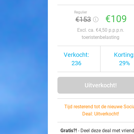
Regulier
€109
€153
Excl. ca. €4,50 p.p.p.n.
toeristenbelasting
Verkocht:
Korting
236
29%
Uitverkocht!
Tijd resterend tot de nieuwe Soci
Deal:
Uitverkocht!
Gratis?!
- Deel deze deal met vrien