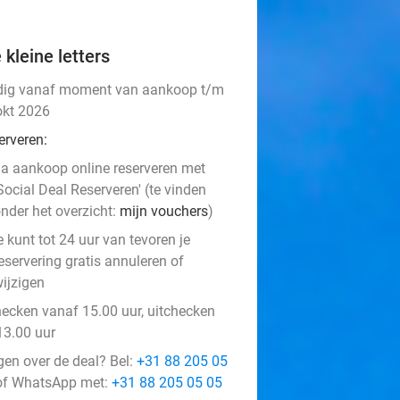
 kleine letters
dig vanaf moment van aankoop t/m
okt 2026
erveren:
a aankoop online reserveren met
Social Deal Reserveren' (te vinden
nder het overzicht:
mijn vouchers
)
e kunt tot 24 uur van tevoren je
eservering gratis annuleren of
ijzigen
hecken vanaf 15.00 uur, uitchecken
13.00 uur
gen over de deal? Bel:
+31 88 205 05
f WhatsApp met:
+31 88 205 05 05