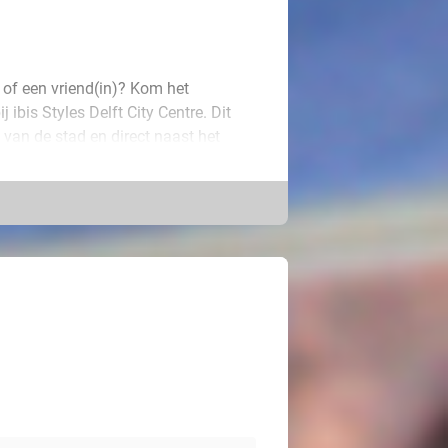
 of een vriend(in)? Kom het
 ibis Styles Delft City Centre. Dit
m van de stad en direct naast het
 2-persoonskamer met comfortabel
r de stad en meer.
 dankzij de late check-out tot 13.00
e te wachten. Ga daarna op pad om de
grachten en door de sfeervolle
Rotterdam of naar het strand.
i-vakantie!