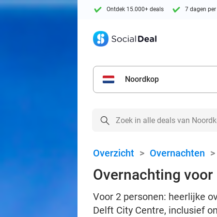
Ontdek 15.000+ deals
7 dagen per
Noordkop
Overzicht
>
Overnachten
Overnachting voor 2
Voor 2 personen: heerlijke o
Delft City Centre, inclusief o