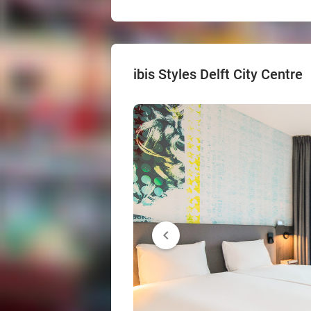
ibis Styles Delft City Centre
chevron_left