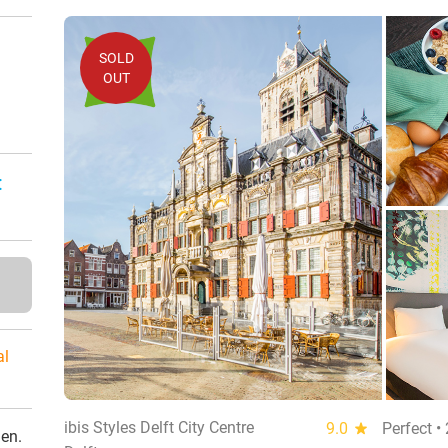
SOLD
OUT
:
al
ibis Styles Delft City Centre
9.0
star
Perfect •
den.