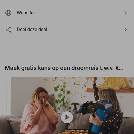
Website
Deel deze deal
Maak gratis kans op een droomreis t.w.v. €3.000!
play_circle