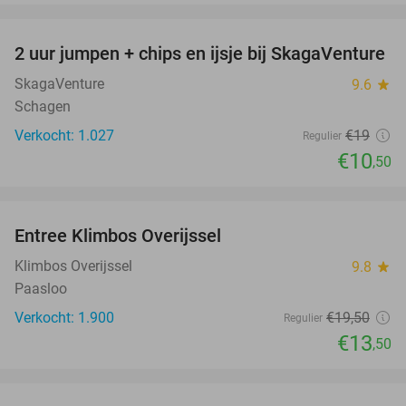
favorite_border
2 uur jumpen + chips en ijsje bij SkagaVenture
45%
SkagaVenture
9.6
star
Schagen
Verkocht: 1.027
€19
Regulier
€10
,50
favorite_border
Entree Klimbos Overijssel
31%
Klimbos Overijssel
9.8
star
Paasloo
Verkocht: 1.900
€19
,50
Regulier
€13
,50
favorite_border