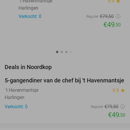
´t Havenmantsje
9.9
star
Harlingen
Verkocht: 0
€79
,50
Regulier
€49
,50
favorite_border
Deals in Noordkop
5-gangendiner van de chef bij 't Havenmantsje
38%
NEW
TODAY
´t Havenmantsje
9.9
star
Harlingen
Verkocht: 0
€79
,50
Regulier
€49
,50
favorite_border