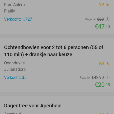
Parc Astérix
9.5
star
Plailly
Verkocht: 1.727
€68
Regulier
€47
,60
favorite_border
Ochtendbowlen voor 2 tot 6 personen (55 of
51%
110 min) + drankje naar keuze
Ooghduyne
9.4
star
Julianadorp
Verkocht: 35
€42
,90
Regulier
€20
,95
favorite_border
Dagentree voor Apenheul
36%