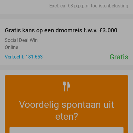
Excl. ca. €3 p.p.p.n. toeristenbelasting
favorite_border
Gratis kans op een droomreis t.w.v. €3.000
Social Deal Win
Online
Gratis
Verkocht: 181.653
Voordelig spontaan uit
eten?