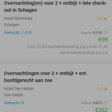
Overnachting(en) voor 2 + ontbijt + late check-
43%
out in Schagen
Hotel Marktstad
9.8
star
Schagen
Verkocht: 1.414
€174
Regulier
€99
Excl. €2,33 toeristenbelasting p.p.p.n en €1,42
administratiekosten p.p.p.n
favorite_border
Overnachtingen voor 2 + ontbijt + evt.
44%
hoofdgerecht aan zee
Hotel Den Helder
8.4
star
Den Helder
Verkocht: 8
€472
Regulier
€262