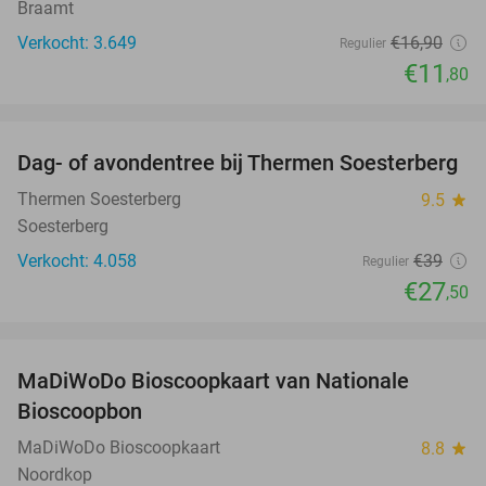
Braamt
Verkocht: 3.649
€16
,90
Regulier
€11
,80
favorite_border
Dag- of avondentree bij Thermen Soesterberg
29%
Thermen Soesterberg
9.5
star
Soesterberg
Verkocht: 4.058
€39
Regulier
€27
,50
favorite_border
MaDiWoDo Bioscoopkaart van Nationale
31%
Bioscoopbon
MaDiWoDo Bioscoopkaart
8.8
star
Noordkop