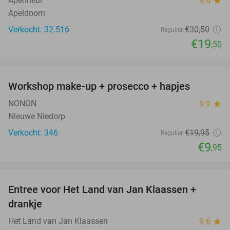
Apenheul
9.4
star
Apeldoorn
Verkocht: 32.516
€30
,50
Regulier
€19
,50
favorite_border
Workshop make-up + prosecco + hapjes
50%
NONON
9.9
star
Nieuwe Niedorp
Verkocht: 346
€19
,95
Regulier
€9
,95
favorite_border
Entree voor Het Land van Jan Klaassen +
30%
drankje
Het Land van Jan Klaassen
9.6
star