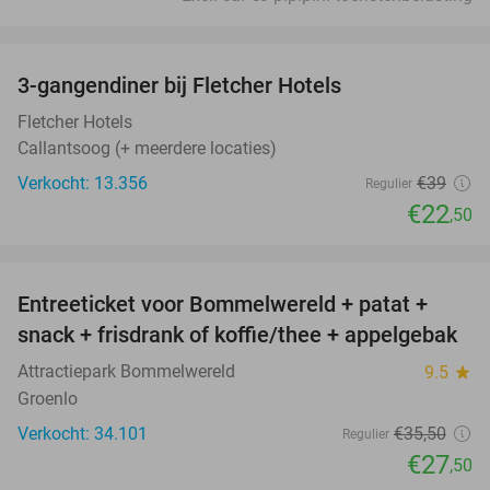
favorite_border
3-gangendiner bij Fletcher Hotels
42%
Fletcher Hotels
Callantsoog (+ meerdere locaties)
Verkocht: 13.356
€39
Regulier
€22
,50
favorite_border
Entreeticket voor Bommelwereld + patat +
23%
snack + frisdrank of koffie/thee + appelgebak
Attractiepark Bommelwereld
9.5
star
Groenlo
Verkocht: 34.101
€35
,50
Regulier
€27
,50