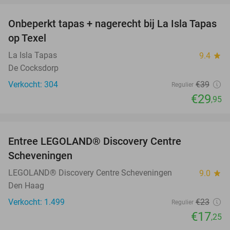
Onbeperkt tapas + nagerecht bij La Isla Tapas
23%
op Texel
La Isla Tapas
9.4
star
De Cocksdorp
Verkocht: 304
€39
Regulier
€29
,95
favorite_border
Entree LEGOLAND® Discovery Centre
25%
Scheveningen
LEGOLAND® Discovery Centre Scheveningen
9.0
star
Den Haag
Verkocht: 1.499
€23
Regulier
€17
,25