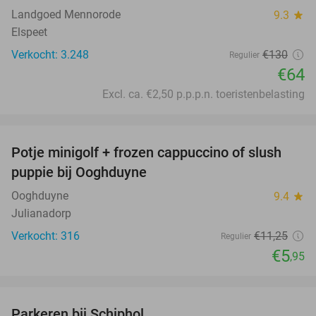
Landgoed Mennorode
9.3
star
Elspeet
Verkocht: 3.248
€130
Regulier
€64
Excl. ca. €2,50 p.p.p.n. toeristenbelasting
favorite_border
Potje minigolf + frozen cappuccino of slush
47%
puppie bij Ooghduyne
Ooghduyne
9.4
star
Julianadorp
Verkocht: 316
€11
,25
Regulier
€5
,95
favorite_border
Parkeren bij Schiphol