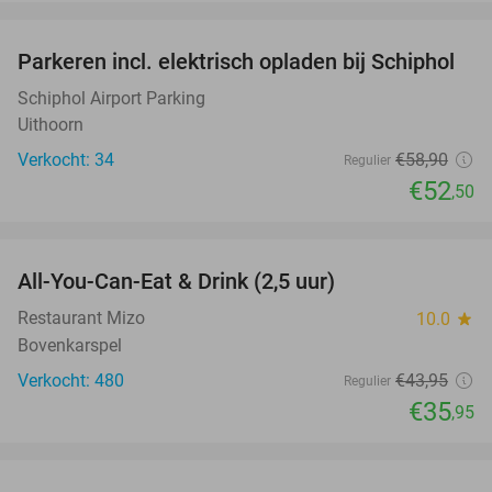
favorite_border
Parkeren incl. elektrisch opladen bij Schiphol
11%
Schiphol Airport Parking
Uithoorn
Verkocht: 34
€58
,90
Regulier
€52
,50
favorite_border
All-You-Can-Eat & Drink (2,5 uur)
18%
Restaurant Mizo
10.0
star
Bovenkarspel
Verkocht: 480
€43
,95
Regulier
€35
,95
favorite_border