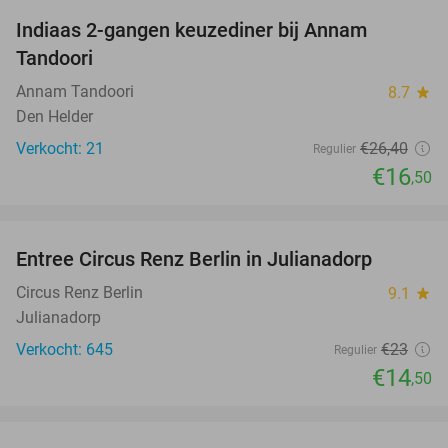
Indiaas 2-gangen keuzediner bij Annam
38%
Tandoori
Annam Tandoori
8.7
star
Den Helder
Verkocht: 21
€26
,40
Regulier
€16
,50
favorite_border
Entree Circus Renz Berlin in Julianadorp
37%
Circus Renz Berlin
9.1
star
Julianadorp
Verkocht: 645
€23
Regulier
€14
,50
favorite_border