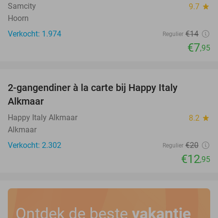
Samcity
9.7
star
Hoorn
Verkocht: 1.974
€14
Regulier
€7
,95
favorite_border
2-gangendiner à la carte bij Happy Italy
35%
Alkmaar
Happy Italy Alkmaar
8.2
star
Alkmaar
Verkocht: 2.302
€20
Regulier
€12
,95
Ontdek de beste
vakantie