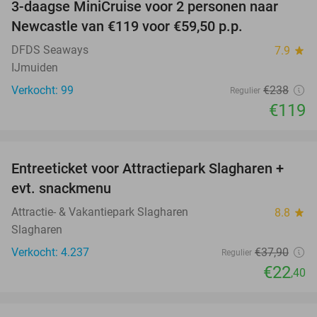
3-daagse MiniCruise voor 2 personen naar
50%
Newcastle van €119 voor €59,50 p.p.
DFDS Seaways
7.9
star
IJmuiden
Verkocht: 99
€238
Regulier
€119
favorite_border
Entreeticket voor Attractiepark Slagharen +
41%
evt. snackmenu
Attractie- & Vakantiepark Slagharen
8.8
star
Slagharen
Verkocht: 4.237
€37
,90
Regulier
€22
,40
favorite_border