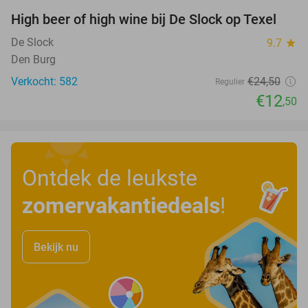
High beer of high wine bij De Slock op Texel
49%
De Slock
9.7
star
Den Burg
Verkocht: 582
€24
,50
Regulier
€12
,50
Ontdek de leukste
zomervakantiedeals
!
Bekijk nu