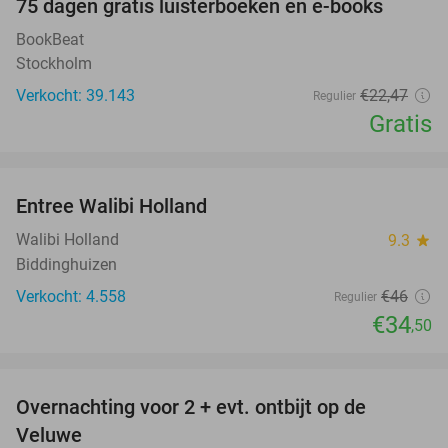
100%
75 dagen gratis luisterboeken en e-books
BookBeat
Stockholm
Verkocht: 39.143
€22
,47
Regulier
Gratis
favorite_border
Entree Walibi Holland
25%
Walibi Holland
9.3
star
Biddinghuizen
Verkocht: 4.558
€46
Regulier
€34
,50
favorite_border
Overnachting voor 2 + evt. ontbijt op de
51%
Veluwe