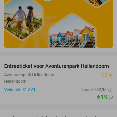
favorite_border
Entreeticket voor Avonturenpark Hellendoorn
41%
Avonturenpark Hellendoorn
9.2
star
Hellendoorn
Verkocht: 31.874
€32
,95
Regulier
€19
,50
favorite_border