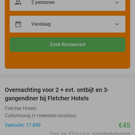
Zoek Restaurant
favorite_border
Overnachting voor 2 + evt. ontbijt en 3-
gangendiner bij Fletcher Hotels
Fletcher Hotels
Callantsoog (+ meerdere locaties)
€45
Verkocht: 17.899
Excl. ca. €3 p.p.p.n. toeristenbelasting