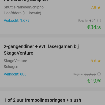
36%
ShuttleParkerenSchiphol
7.8
star
Hoofddorp (+1 locatie)
Verkocht: 1.679
€54
Regulier
€34
,50
favorite_border
2-gangendiner + evt. lasergamen bij
35%
SkagaVenture
SkagaVenture
9.6
star
Schagen
Verkocht: 808
€30
,05
Regulier
€19
,50
favorite_border
1 of 2 uur trampolinespringen + slush
43%