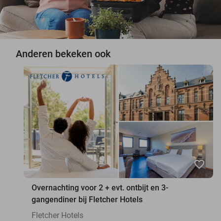
Anderen bekeken ook
favorite_border
Overnachting voor 2 + evt. ontbijt en 3-
gangendiner bij Fletcher Hotels
Fletcher Hotels