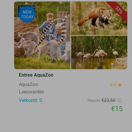
33%
NEW
TODAY
favorite_border
Entree AquaZoo
AquaZoo
9.4
star
Leeuwarden
Verkocht: 0
€22
,50
Regulier
€15