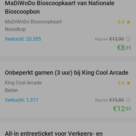
MaDiWoDo Bioscoopkaart van Nationale
31%
Bioscoopbon
MaDiWoDo Bioscoopkaart
8.8
star
Noordkop
Verkocht: 20.355
€12
,90
Regulier
€8
,95
favorite_border
Onbeperkt gamen (3 uur) bij King Cool Arcade
34%
King Cool Arcade
9.6
star
Beilen
Verkocht: 1.317
€19
,50
Regulier
€12
,95
favorite_border
All-in entreeticket voor Verkeers- en
15%