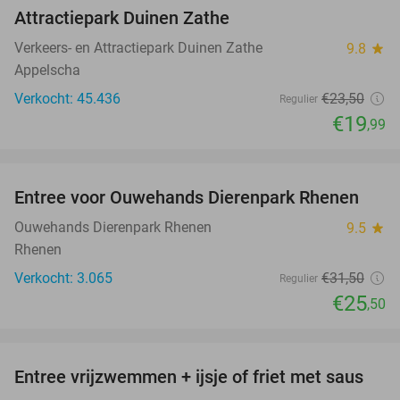
Attractiepark Duinen Zathe
Verkeers- en Attractiepark Duinen Zathe
9.8
star
Appelscha
Verkocht: 45.436
€23
,50
Regulier
€19
,99
favorite_border
Entree voor Ouwehands Dierenpark Rhenen
19%
Ouwehands Dierenpark Rhenen
9.5
star
Rhenen
Verkocht: 3.065
€31
,50
Regulier
€25
,50
favorite_border
Entree vrijzwemmen + ijsje of friet met saus
24%