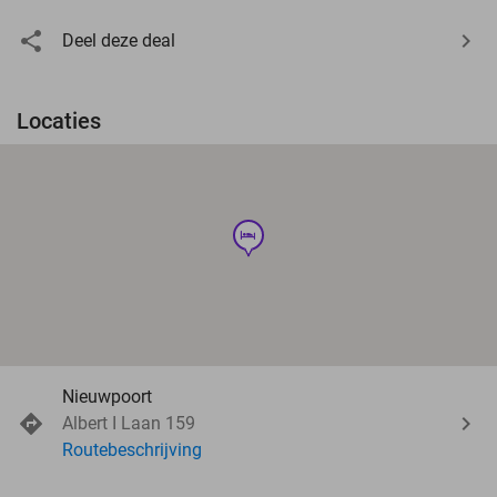
Deel deze deal
Locaties
hotel
Nieuwpoort
Albert I Laan 159
Routebeschrijving