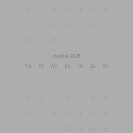
14
15
16
17
18
19
20
21
22
23
24
25
26
27
28
29
30
oktober 2026
Ma
Di
Wo
Do
Vr
Za
Zo
1
2
3
4
5
6
7
8
9
10
11
12
13
14
15
16
17
18
19
20
21
22
23
24
25