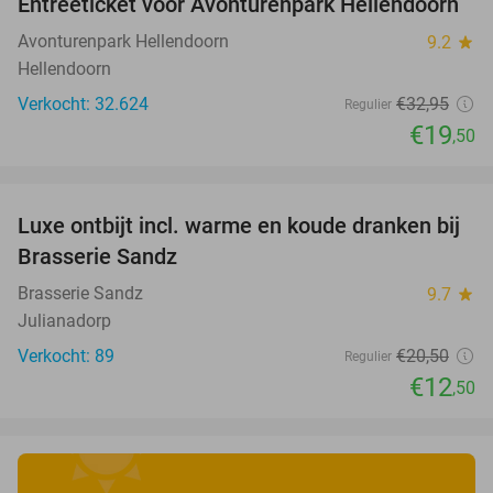
Entreeticket voor Avonturenpark Hellendoorn
41%
Avonturenpark Hellendoorn
9.2
star
Hellendoorn
Verkocht: 32.624
€32
,95
Regulier
€19
,50
favorite_border
Luxe ontbijt incl. warme en koude dranken bij
39%
Brasserie Sandz
Brasserie Sandz
9.7
star
Julianadorp
Verkocht: 89
€20
,50
Regulier
€12
,50