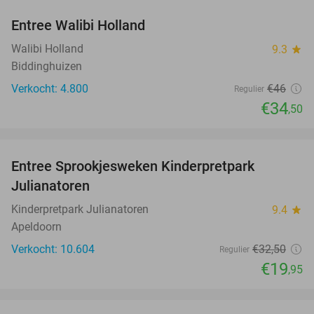
Entree Walibi Holland
25%
Walibi Holland
9.3
star
Biddinghuizen
Verkocht: 4.800
€46
Regulier
€34
,50
favorite_border
Entree Sprookjesweken Kinderpretpark
39%
Julianatoren
Kinderpretpark Julianatoren
9.4
star
Apeldoorn
Verkocht: 10.604
€32
,50
Regulier
€19
,95
favorite_border