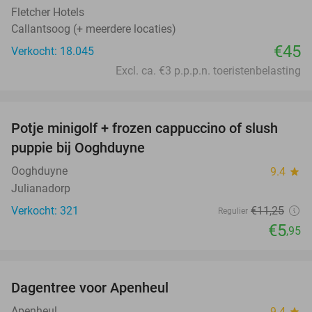
Fletcher Hotels
Callantsoog (+ meerdere locaties)
€45
Verkocht: 18.045
Excl. ca. €3 p.p.p.n. toeristenbelasting
favorite_border
Potje minigolf + frozen cappuccino of slush
47%
puppie bij Ooghduyne
Ooghduyne
9.4
star
Julianadorp
Verkocht: 321
€11
,25
Regulier
€5
,95
favorite_border
Dagentree voor Apenheul
36%
Apenheul
9.4
star