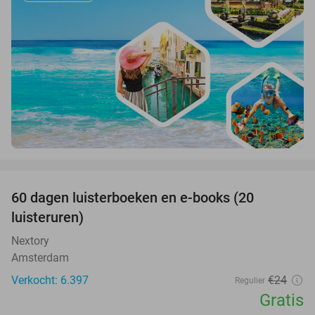
favorite_border
100%
60 dagen luisterboeken en e-books (20
luisteruren)
Nextory
Amsterdam
Verkocht: 6.397
€24
Regulier
Gratis