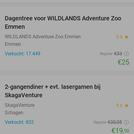
favorite_border
Dagentree voor WILDLANDS Adventure Zoo
24%
Emmen
WILDLANDS Adventure Zoo Emmen
9.6
star
Emmen
Verkocht: 17.449
€33
Regulier
€25
favorite_border
2-gangendiner + evt. lasergamen bij
35%
SkagaVenture
SkagaVenture
9.6
star
Schagen
Verkocht: 832
€30
,05
Regulier
€19
,50