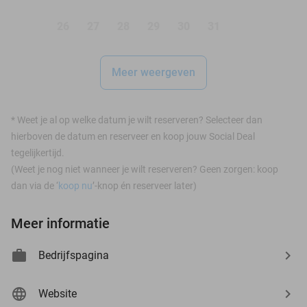
26
27
28
29
30
31
Meer weergeven
*
Weet je al op welke datum je wilt reserveren? Selecteer dan
hierboven de datum en reserveer en koop jouw Social Deal
tegelijkertijd.
(Weet je nog niet wanneer je wilt reserveren? Geen zorgen: koop
dan via de ‘
koop nu
’-knop én reserveer later)
Meer informatie
Bedrijfspagina
Website