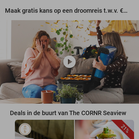
Maak gratis kans op een droomreis t.w.v. €3.000!
play_circle
Deals in de buurt van The CORNR Seaview
21%