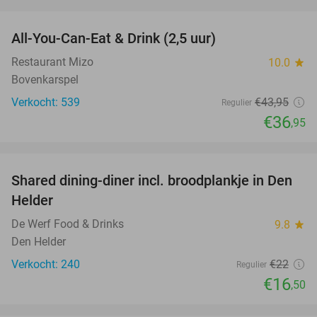
favorite_border
All-You-Can-Eat & Drink (2,5 uur)
16%
Restaurant Mizo
10.0
star
Bovenkarspel
Verkocht: 539
€43
,95
Regulier
€36
,95
favorite_border
Shared dining-diner incl. broodplankje in Den
25%
Helder
De Werf Food & Drinks
9.8
star
Den Helder
Verkocht: 240
€22
Regulier
€16
,50
favorite_border