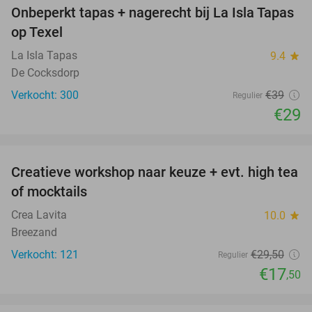
Onbeperkt tapas + nagerecht bij La Isla Tapas
26%
op Texel
La Isla Tapas
9.4
star
De Cocksdorp
Verkocht: 300
€39
Regulier
€29
favorite_border
Creatieve workshop naar keuze + evt. high tea
41%
of mocktails
Crea Lavita
10.0
star
Breezand
Verkocht: 121
€29
,50
Regulier
€17
,50
favorite_border