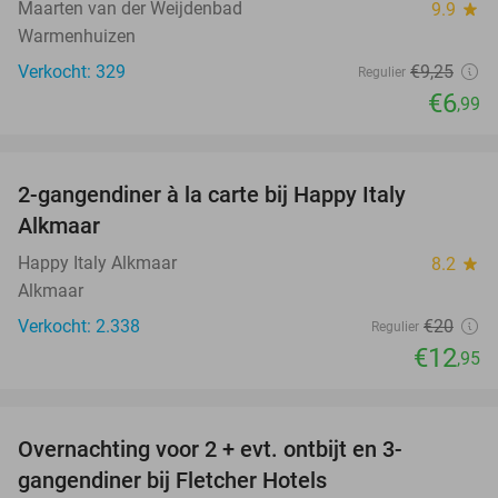
Maarten van der Weijdenbad
9.9
star
Warmenhuizen
Verkocht: 329
€9
,25
Regulier
€6
,99
favorite_border
2-gangendiner à la carte bij Happy Italy
35%
Alkmaar
Happy Italy Alkmaar
8.2
star
Alkmaar
Verkocht: 2.338
€20
Regulier
€12
,95
favorite_border
Overnachting voor 2 + evt. ontbijt en 3-
gangendiner bij Fletcher Hotels