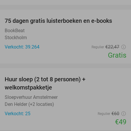
favorite_border
100%
75 dagen gratis luisterboeken en e-books
BookBeat
Stockholm
Verkocht: 39.264
€22
,47
Regulier
Gratis
favorite_border
Huur sloep (2 tot 8 personen) +
18%
welkomstpakketje
Sloepverhuur Amstelmeer
Den Helder (+2 locaties)
Verkocht: 25
€60
Regulier
€49