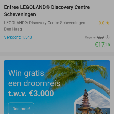
Entree LEGOLAND® Discovery Centre
25%
Scheveningen
LEGOLAND® Discovery Centre Scheveningen
9.0
star
Den Haag
Verkocht: 1.543
€23
Regulier
€17
,25
Win gratis
een droomreis
t.w.v. €3.000
Doe mee!