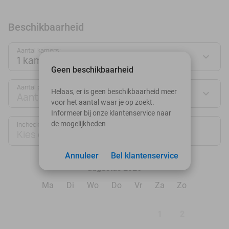
Beschikbaarheid
Aantal kamers:
1 kamer
Geen beschikbaarheid
Aantal personen:
Helaas, er is geen beschikbaarheid meer
Aantal personen
voor het aantal waar je op zoekt.
Informeer bij onze klantenservice naar
de mogelijkheden
Inchecken
Uitchecken
Kies datum
Kies datum
Annuleer
Bel klantenservice
augustus 2026
Ma
Di
Wo
Do
Vr
Za
Zo
1
2