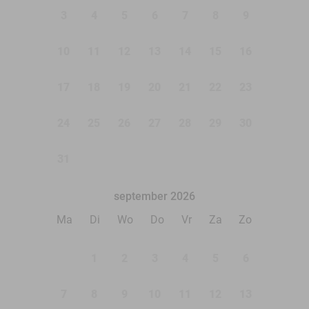
3
4
5
6
7
8
9
10
11
12
13
14
15
16
17
18
19
20
21
22
23
24
25
26
27
28
29
30
31
september 2026
Ma
Di
Wo
Do
Vr
Za
Zo
1
2
3
4
5
6
7
8
9
10
11
12
13