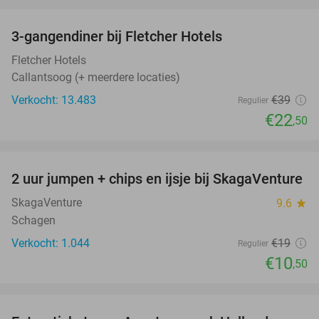
favorite_border
3-gangendiner bij Fletcher Hotels
42%
Fletcher Hotels
Callantsoog (+ meerdere locaties)
Verkocht: 13.483
€39
Regulier
€22
,50
favorite_border
2 uur jumpen + chips en ijsje bij SkagaVenture
45%
SkagaVenture
9.6
star
Schagen
Verkocht: 1.044
€19
Regulier
€10
,50
favorite_border