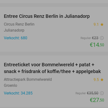
favorite_border
Entree Circus Renz Berlin in Julianadorp
37%
Circus Renz Berlin
9.1
star
Julianadorp
Verkocht: 680
€23
Regulier
€14
,50
favorite_border
Entreeticket voor Bommelwereld + patat +
23%
snack + frisdrank of koffie/thee + appelgebak
Attractiepark Bommelwereld
9.5
star
Groenlo
Verkocht: 34.285
€35
,50
Regulier
€27
,50
favorite_border