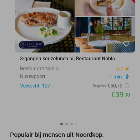
favorite_border
3-gangen keuzelunch bij Restaurant Nobla
Restaurant Nobla
9.7
star
Nieuwpoort
1 min.
directions_walk
Verkocht: 127
€50
,70
Regulier
€39
,90
Populair bij mensen uit Noordkop: