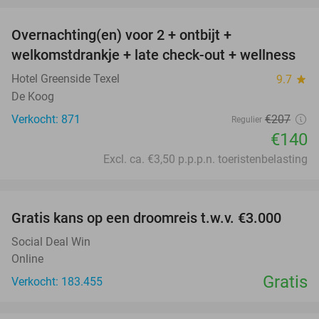
Overnachting(en) voor 2 + ontbijt +
32%
welkomstdrankje + late check-out + wellness
Hotel Greenside Texel
9.7
star
De Koog
Verkocht: 871
€207
Regulier
€140
Excl. ca. €3,50 p.p.p.n. toeristenbelasting
favorite_border
Gratis kans op een droomreis t.w.v. €3.000
Social Deal Win
Online
Gratis
Verkocht: 183.455