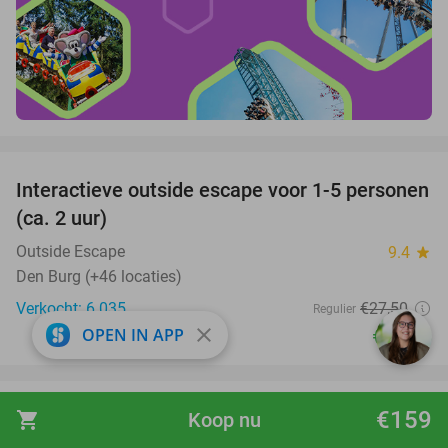
favorite_border
Interactieve outside escape voor 1-5 personen
27%
(ca. 2 uur)
Outside Escape
9.4
star
Den Burg (+46 locaties)
Verkocht: 6.035
€27
,50
Regulier
close
€19
OPEN IN APP
,95
favorite_border
€159
Entree Wunderland Kalkar + onbeperkt friet,
shopping_cart
Koop nu
32%
ijs, frisdrank, koffie, thee en softijs