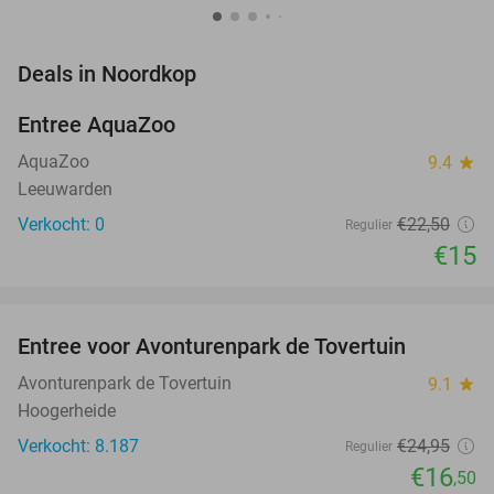
favorite_border
Deals in Noordkop
Entree AquaZoo
33%
NEW
TODAY
AquaZoo
9.4
star
Leeuwarden
Verkocht: 0
€22
,50
Regulier
€15
favorite_border
Entree voor Avonturenpark de Tovertuin
34%
NEW
TODAY
Avonturenpark de Tovertuin
9.1
star
Hoogerheide
Verkocht: 8.187
€24
,95
Regulier
€16
,50