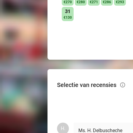
€270
€280
€271
€286
€293
31
€130
Selectie van recensies
info_outlined
H.
Ms. H. Delbuscheche