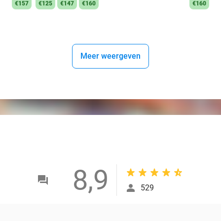
€157
€125
€147
€160
€160
Meer weergeven
8,9
529