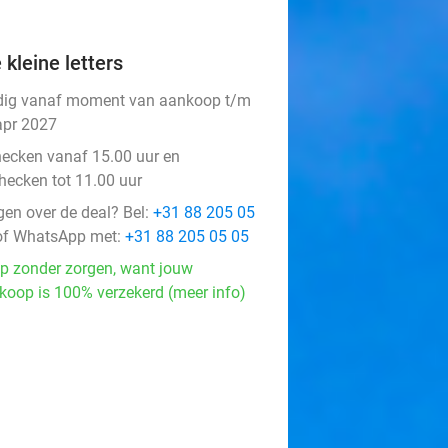
 kleine letters
dig vanaf moment van aankoop t/m
apr 2027
hecken vanaf 15.00 uur en
checken tot 11.00 uur
gen over de deal? Bel:
+31 88 205 05
f WhatsApp met:
+31 88 205 05 05
p zonder zorgen, want jouw
koop is 100% verzekerd (meer info)