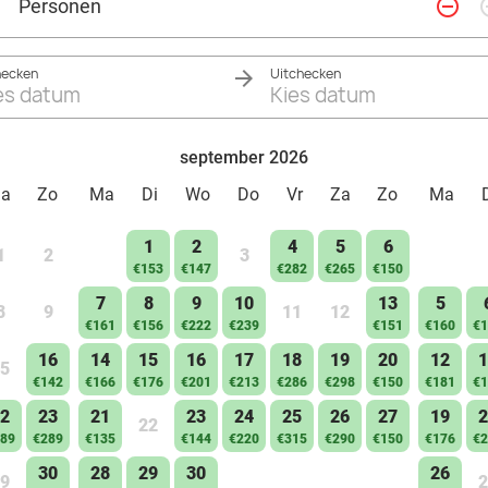
remove_circle_outline
add_ci
Personen
hecken
Uitchecken
es datum
Kies datum
september 2026
Za
Zo
Ma
Di
Wo
Do
Vr
Za
Zo
Ma
1
2
4
5
6
1
2
3
€153
€147
€282
€265
€150
7
8
9
10
13
5
8
9
11
12
€161
€156
€222
€239
€151
€160
€1
16
14
15
16
17
18
19
20
12
1
5
€142
€166
€176
€201
€213
€286
€298
€150
€181
€1
2
23
21
23
24
25
26
27
19
2
22
89
€289
€135
€144
€220
€315
€290
€150
€176
€2
30
28
29
30
26
9
2