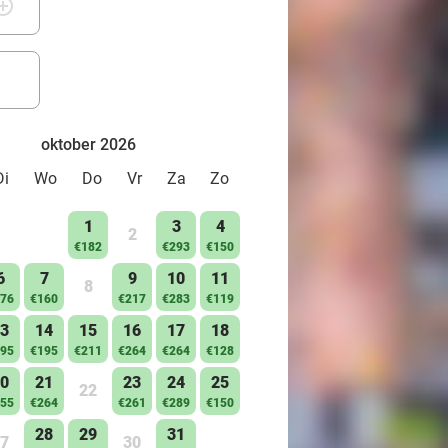
rcle_outline
oktober 2026
Di
Wo
Do
Vr
Za
Zo
1
3
4
2
€182
€293
€150
6
7
9
10
11
8
76
€160
€217
€283
€119
3
14
15
16
17
18
95
€195
€211
€264
€264
€128
0
21
23
24
25
22
55
€264
€261
€289
€150
28
29
31
7
30