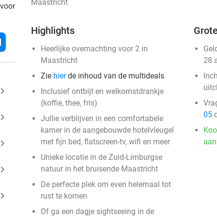
Maastricht
 voor
Highlights
Grote
l
Heerlijke overnachting voor 2 in
Gel
Maastricht
28 
Zie
hier
de inhoud van de multideals
Inc
uit
ard_arrow_right
Inclusief ontbijt en welkomstdrankje
(koffie, thee, fris)
Vra
05
o
ard_arrow_right
Jullie verblijven in een comfortabele
kamer in de aangebouwde hotelvleugel
Koo
met fijn bed, flatscreen-tv, wifi en meer
aan
ard_arrow_right
Unieke locatie in de Zuid-Limburgse
ard_arrow_right
natuur in het bruisende Maastricht
De perfecte plek om even helemaal tot
ard_arrow_right
rust te komen
Of ga een dagje sightseeing in de