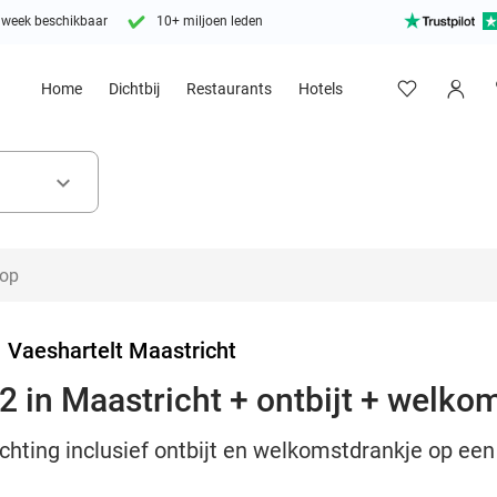
 week beschikbaar
10+ miljoen leden
Home
Dichtbij
Restaurants
Hotels
keyboard_arrow_down
>
Vaeshartelt Maastricht
2 in Maastricht + ontbijt + welko
hting inclusief ontbijt en welkomstdrankje op een 