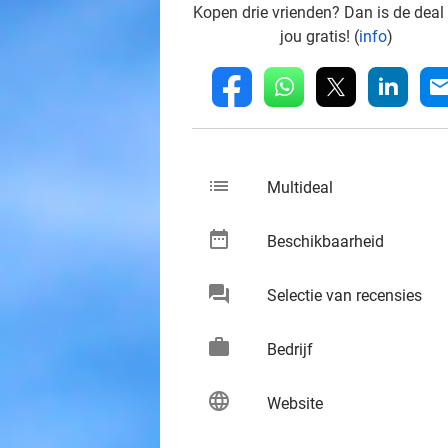
Kopen drie vrienden? Dan is de deal
jou gratis! (
info
)
whatsapp
linkedin
fb
mai
list
keybo
Multideal
date_range
keybo
Beschikbaarheid
chat
keybo
Selectie van recensies
work
keybo
Bedrijf
language
keybo
Website