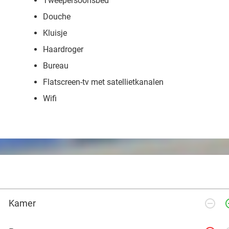
Tweepersoonsbed
Douche
Kluisje
Haardroger
Bureau
Flatscreen-tv met satellietkanalen
Wifi
remove_circle_outline
add_ci
Kamer