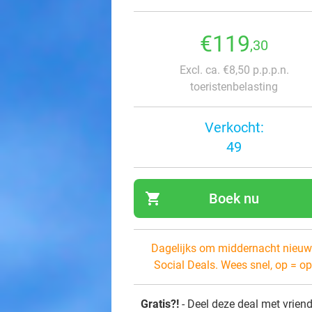
€119
,30
Excl. ca. €8,50 p.p.p.n.
toeristenbelasting
Verkocht:
49
shopping_cart
Boek nu
navi
Dagelijks om middernacht nieuw
Social Deals. Wees snel, op = op
Gratis?!
- Deel deze deal met vrien