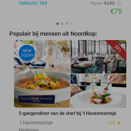
Verkocht: 364
€240
Regulier
€75
Populair bij mensen uit Noordkop:
38%
NEW
TODAY
favorite_border
5-gangendiner van de chef bij 't Havenmantsje
´t Havenmantsje
9.9
star
Harlingen