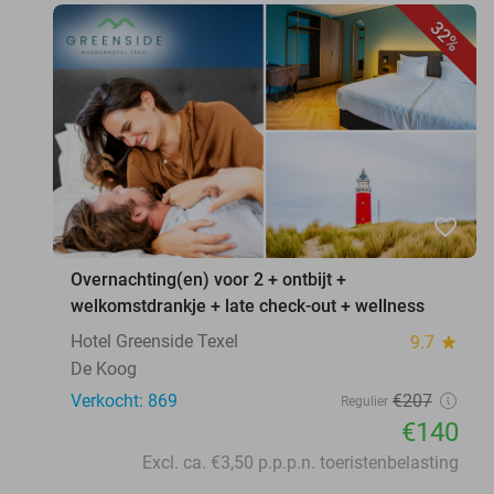
32%
favorite_border
Overnachting(en) voor 2 + ontbijt +
welkomstdrankje + late check-out + wellness
Hotel Greenside Texel
9.7
star
De Koog
Verkocht: 869
€207
Regulier
€140
Excl. ca. €3,50 p.p.p.n. toeristenbelasting