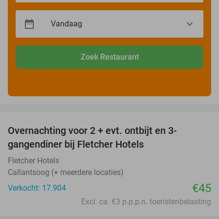
Zoek Restaurant
favorite_border
Overnachting voor 2 + evt. ontbijt en 3-
gangendiner bij Fletcher Hotels
Fletcher Hotels
Callantsoog (+ meerdere locaties)
€45
Verkocht: 17.904
Excl. ca. €3 p.p.p.n. toeristenbelasting
favorite_border