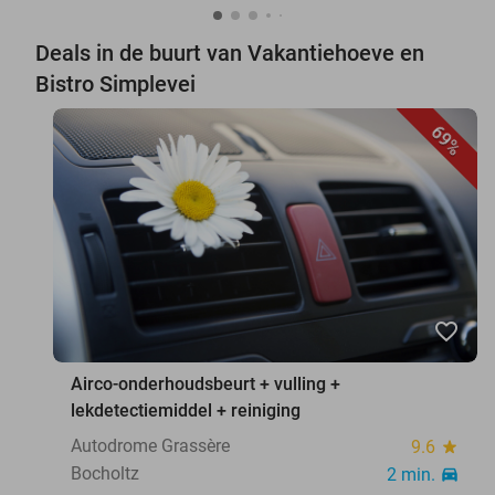
Deals in de buurt van Vakantiehoeve en
Bistro Simplevei
69%
favorite_border
Airco-onderhoudsbeurt + vulling +
lekdetectiemiddel + reiniging
Autodrome Grassère
9.6
star
Bocholtz
2 min.
directions_car