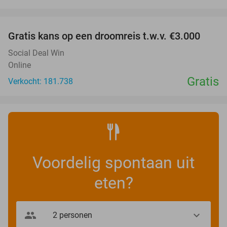
favorite_border
Gratis kans op een droomreis t.w.v. €3.000
Social Deal Win
Online
Gratis
Verkocht: 181.738
Voordelig spontaan uit
eten?