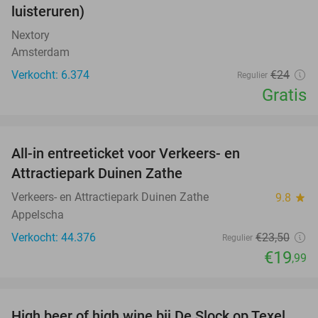
luisteruren)
Nextory
Amsterdam
Verkocht: 6.374
€24
Regulier
Gratis
favorite_border
All-in entreeticket voor Verkeers- en
15%
Attractiepark Duinen Zathe
Verkeers- en Attractiepark Duinen Zathe
9.8
star
Appelscha
Verkocht: 44.376
€23
,50
Regulier
€19
,99
favorite_border
High beer of high wine bij De Slock op Texel