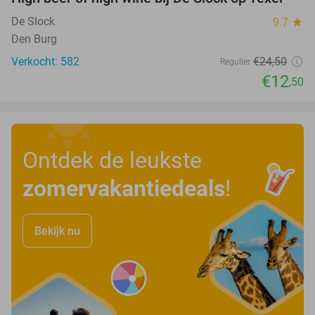
49%
De Slock
9.7
star
Den Burg
Verkocht: 582
€24
,50
Regulier
€12
,50
Ontdek de leukste
zomervakantiedeals
!
Bekijk nu