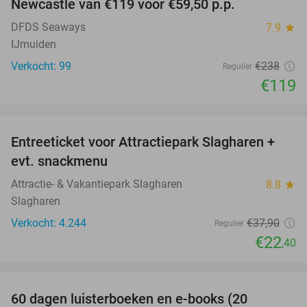
Newcastle van €119 voor €59,50 p.p.
DFDS Seaways
7.9
star
IJmuiden
Verkocht: 99
€238
Regulier
€119
favorite_border
Entreeticket voor Attractiepark Slagharen +
41%
evt. snackmenu
Attractie- & Vakantiepark Slagharen
8.8
star
Slagharen
Verkocht: 4.244
€37
,90
Regulier
€22
,40
favorite_border
100%
60 dagen luisterboeken en e-books (20