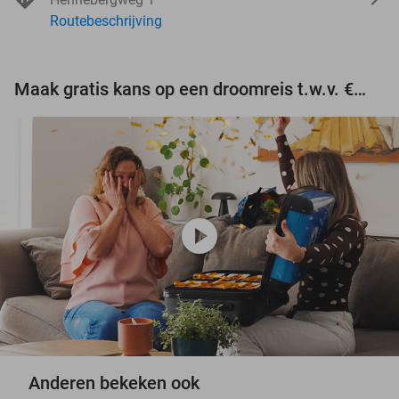
Routebeschrijving
Maak gratis kans op een droomreis t.w.v. €3.000!
play_circle
Anderen bekeken ook