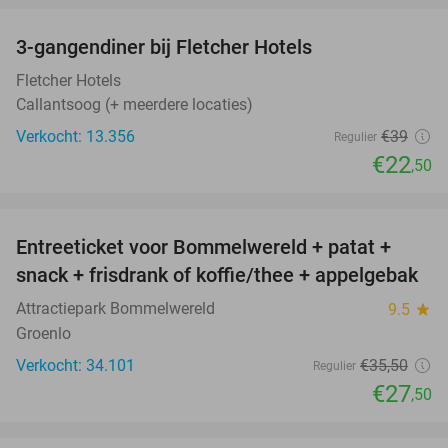
3-gangendiner bij Fletcher Hotels
42%
Fletcher Hotels
Callantsoog (+ meerdere locaties)
Verkocht: 13.356
€39
Regulier
€22
,50
favorite_border
Entreeticket voor Bommelwereld + patat +
23%
snack + frisdrank of koffie/thee + appelgebak
Attractiepark Bommelwereld
9.5
star
Groenlo
Verkocht: 34.101
€35
,50
Regulier
€27
,50
favorite_border