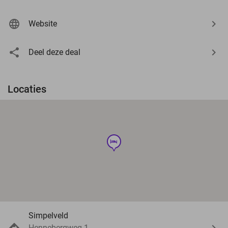
Website
Deel deze deal
Locaties
hotel
Simpelveld
Hennebergweg 1