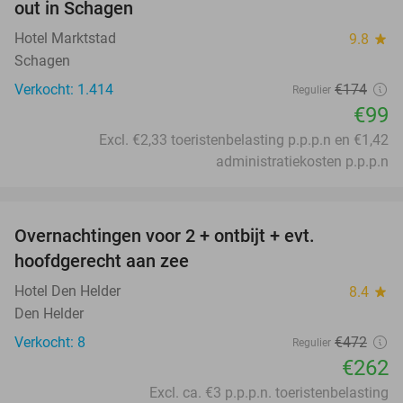
out in Schagen
Hotel Marktstad
9.8
star
Schagen
Verkocht: 1.414
€174
Regulier
€99
Excl. €2,33 toeristenbelasting p.p.p.n en €1,42
administratiekosten p.p.p.n
favorite_border
Overnachtingen voor 2 + ontbijt + evt.
44%
hoofdgerecht aan zee
Hotel Den Helder
8.4
star
Den Helder
Verkocht: 8
€472
Regulier
€262
Excl. ca. €3 p.p.p.n. toeristenbelasting