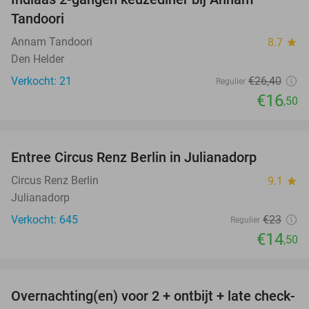
38%
Tandoori
Annam Tandoori
8.7
star
Den Helder
Verkocht: 21
€26
,40
Regulier
€16
,50
favorite_border
Entree Circus Renz Berlin in Julianadorp
37%
Circus Renz Berlin
9.1
star
Julianadorp
Verkocht: 645
€23
Regulier
€14
,50
favorite_border
Overnachting(en) voor 2 + ontbijt + late check-
43%