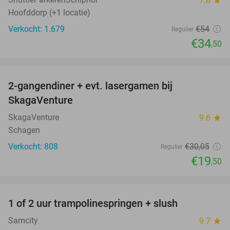
7.8
Hoofddorp (+1 locatie)
Verkocht: 1.679
€54
Regulier
€34
,50
favorite_border
2-gangendiner + evt. lasergamen bij
35%
SkagaVenture
SkagaVenture
9.6
star
Schagen
Verkocht: 808
€30
,05
Regulier
€19
,50
favorite_border
1 of 2 uur trampolinespringen + slush
43%
Samcity
9.7
star