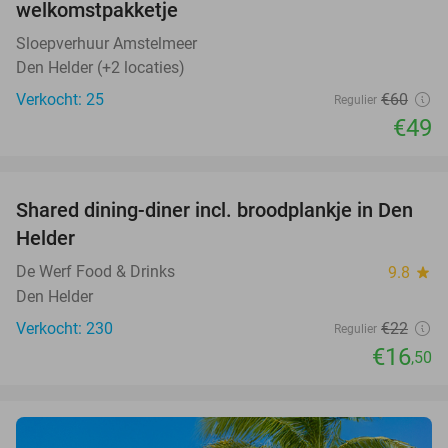
welkomstpakketje
Sloepverhuur Amstelmeer
Den Helder (+2 locaties)
Verkocht: 25
€60
Regulier
€49
favorite_border
Shared dining-diner incl. broodplankje in Den
25%
Helder
De Werf Food & Drinks
9.8
star
Den Helder
Verkocht: 230
€22
Regulier
€16
,50