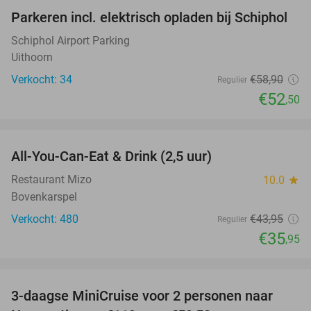
Parkeren incl. elektrisch opladen bij Schiphol
11%
Schiphol Airport Parking
Uithoorn
Verkocht: 34
€58
,90
Regulier
€52
,50
favorite_border
All-You-Can-Eat & Drink (2,5 uur)
18%
Restaurant Mizo
10.0
star
Bovenkarspel
Verkocht: 480
€43
,95
Regulier
€35
,95
favorite_border
3-daagse MiniCruise voor 2 personen naar
50%