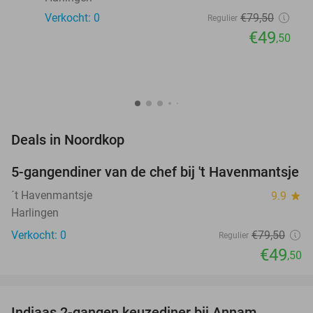
Verkocht: 0
€79
,50
Regulier
€49
,50
favorite_border
Deals in Noordkop
5-gangendiner van de chef bij 't Havenmantsje
38%
NEW
TODAY
´t Havenmantsje
9.9
star
Harlingen
Verkocht: 0
€79
,50
Regulier
€49
,50
favorite_border
Indiaas 2-gangen keuzediner bij Annam