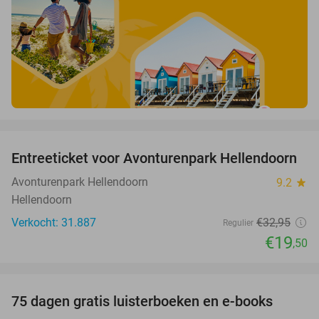
favorite_border
Entreeticket voor Avonturenpark Hellendoorn
41%
Avonturenpark Hellendoorn
9.2
star
Hellendoorn
Verkocht: 31.887
€32
,95
Regulier
€19
,50
favorite_border
100%
75 dagen gratis luisterboeken en e-books