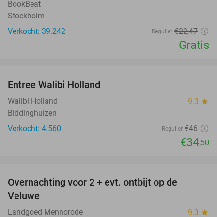
BookBeat
Stockholm
Verkocht: 39.242
€22
,47
Regulier
Gratis
favorite_border
Entree Walibi Holland
25%
Walibi Holland
9.3
star
Biddinghuizen
Verkocht: 4.560
€46
Regulier
€34
,50
favorite_border
Overnachting voor 2 + evt. ontbijt op de
51%
Veluwe
Landgoed Mennorode
9.3
star