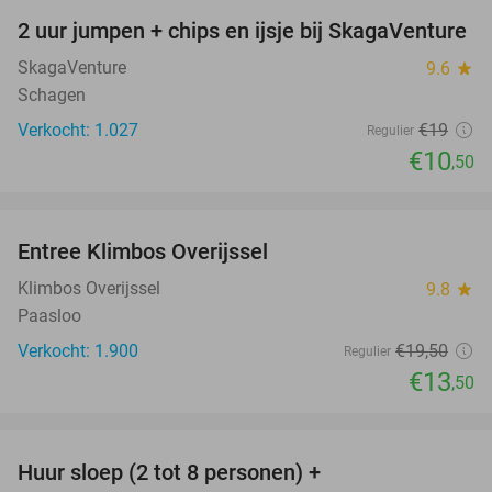
2 uur jumpen + chips en ijsje bij SkagaVenture
45%
SkagaVenture
9.6
star
Schagen
Verkocht: 1.027
€19
Regulier
€10
,50
favorite_border
Entree Klimbos Overijssel
31%
Klimbos Overijssel
9.8
star
Paasloo
Verkocht: 1.900
€19
,50
Regulier
€13
,50
favorite_border
Huur sloep (2 tot 8 personen) +
18%