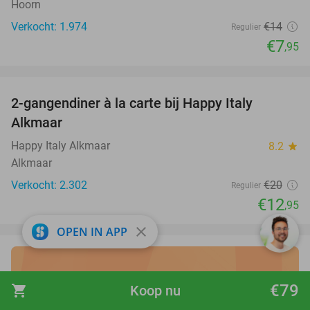
Hoorn
Verkocht: 1.974
€14
Regulier
€7
,95
favorite_border
2-gangendiner à la carte bij Happy Italy
35%
Alkmaar
Happy Italy Alkmaar
8.2
star
Alkmaar
Verkocht: 2.302
€20
Regulier
€12
,95
close
OPEN IN APP
Ontdek de beste
vakantie
€79
shopping_cart
Koop nu
deals in eigen land
!