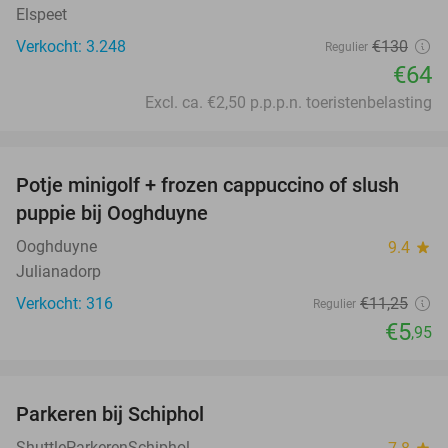
Elspeet
Verkocht: 3.248
€130
Regulier
€64
Excl. ca. €2,50 p.p.p.n. toeristenbelasting
favorite_border
Potje minigolf + frozen cappuccino of slush
47%
puppie bij Ooghduyne
Ooghduyne
9.4
star
Julianadorp
Verkocht: 316
€11
,25
Regulier
€5
,95
favorite_border
Parkeren bij Schiphol
36%
ShuttleParkerenSchiphol
star