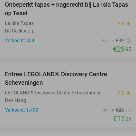
Onbeperkt tapas + nagerecht bij La Isla Tapas
23%
op Texel
La Isla Tapas
9.4
star
De Cocksdorp
Verkocht: 304
€39
Regulier
€29
,95
favorite_border
Entree LEGOLAND® Discovery Centre
25%
Scheveningen
LEGOLAND® Discovery Centre Scheveningen
9.0
star
Den Haag
Verkocht: 1.499
€23
Regulier
€17
,25
favorite_border