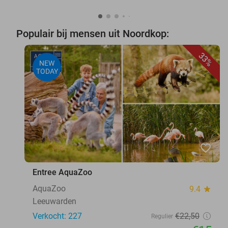
Populair bij mensen uit Noordkop:
33%
NEW
TODAY
favorite_border
Entree AquaZoo
AquaZoo
9.4
star
Leeuwarden
Verkocht: 227
€22
,50
Regulier