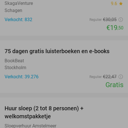
SkagaVenture
9.6
star
Schagen
Verkocht: 832
€30
,05
Regulier
€19
,50
favorite_border
100%
75 dagen gratis luisterboeken en e-books
BookBeat
Stockholm
Verkocht: 39.276
€22
,47
Regulier
Gratis
favorite_border
Huur sloep (2 tot 8 personen) +
18%
welkomstpakketje
Sloepverhuur Amstelmeer