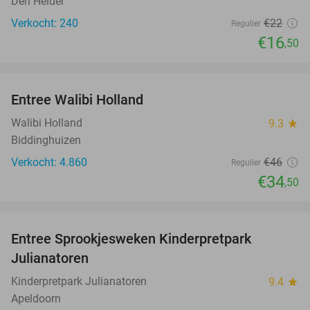
Den Helder
Verkocht: 240
€22
Regulier
€16
,50
favorite_border
Entree Walibi Holland
25%
Walibi Holland
9.3
star
Biddinghuizen
Verkocht: 4.860
€46
Regulier
€34
,50
favorite_border
Entree Sprookjesweken Kinderpretpark
39%
Julianatoren
Kinderpretpark Julianatoren
9.4
star
Apeldoorn