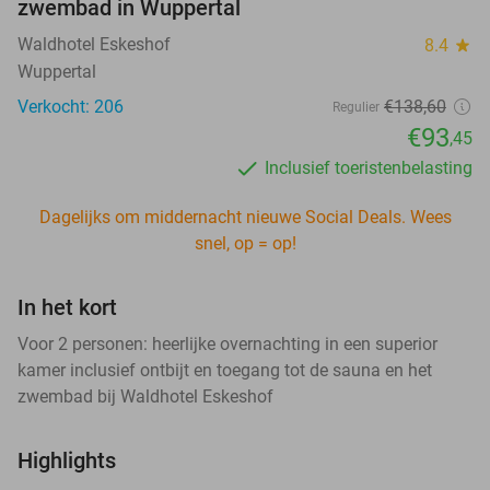
zwembad in Wuppertal
Waldhotel Eskeshof
8.4
star
Wuppertal
Verkocht: 206
€138
,60
Regulier
€93
,45
Inclusief toeristenbelasting
Dagelijks om middernacht nieuwe Social Deals. Wees
snel, op = op!
In het kort
Voor 2 personen: heerlijke overnachting in een superior
kamer inclusief ontbijt en toegang tot de sauna en het
zwembad bij Waldhotel Eskeshof
Highlights