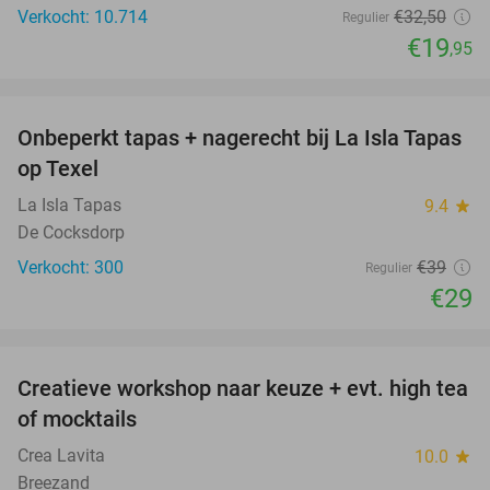
Verkocht: 10.714
€32
,50
Regulier
€19
,95
favorite_border
Onbeperkt tapas + nagerecht bij La Isla Tapas
26%
op Texel
La Isla Tapas
9.4
star
De Cocksdorp
Verkocht: 300
€39
Regulier
€29
favorite_border
Creatieve workshop naar keuze + evt. high tea
41%
of mocktails
Crea Lavita
10.0
star
Breezand