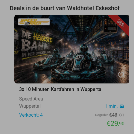
Deals in de buurt van Waldhotel Eskeshof
38%
favorite_border
3x 10 Minuten Kartfahren in Wuppertal
Speed Area
Wuppertal
1 min.
directions_car
Verkocht: 4
€48
Regulier
€29
,90