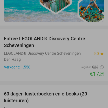
favorite_border
Entree LEGOLAND® Discovery Centre
25%
Scheveningen
LEGOLAND® Discovery Centre Scheveningen
9.0
star
Den Haag
Verkocht: 1.558
€23
Regulier
€17
,25
favorite_border
100%
60 dagen luisterboeken en e-books (20
luisteruren)