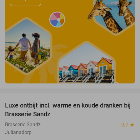
favorite_border
Luxe ontbijt incl. warme en koude dranken bij
39%
Brasserie Sandz
Brasserie Sandz
9.7
star
Julianadorp