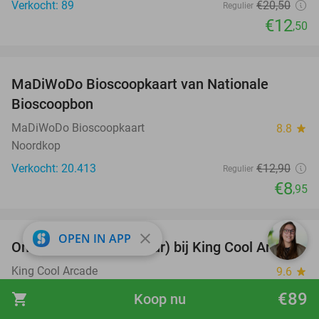
Verkocht: 89
€20
,50
Regulier
€12
,50
favorite_border
MaDiWoDo Bioscoopkaart van Nationale
31%
Bioscoopbon
MaDiWoDo Bioscoopkaart
8.8
star
Noordkop
Verkocht: 20.413
€12
,90
Regulier
€8
,95
favorite_border
close
OPEN IN APP
Onbeperkt gamen (3 uur) bij King Cool Arcade
34%
King Cool Arcade
9.6
star
Beilen
€89
shopping_cart
Koop nu
Verkocht: 1.356
€19
,50
Regulier