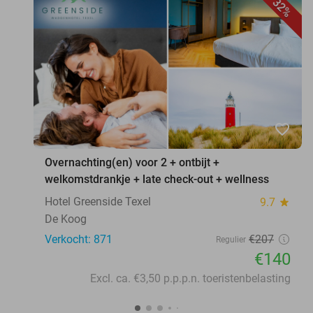
32%
favorite_border
Overnachting(en) voor 2 + ontbijt +
welkomstdrankje + late check-out + wellness
Hotel Greenside Texel
9.7
star
De Koog
Verkocht: 871
€207
Regulier
€140
Excl. ca. €3,50 p.p.p.n. toeristenbelasting