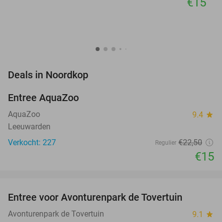
€15
favorite_border
Deals in Noordkop
Entree AquaZoo
33%
NEW
TODAY
AquaZoo
9.4
star
Leeuwarden
Verkocht: 227
€22
,50
Regulier
€15
favorite_border
Entree voor Avonturenpark de Tovertuin
34%
NEW
TODAY
Avonturenpark de Tovertuin
9.1
star