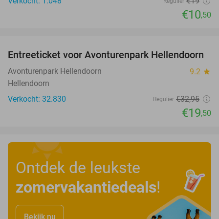
Verkocht: 1.048
€19
Regulier
€10
,50
favorite_border
Entreeticket voor Avonturenpark Hellendoorn
41%
Avonturenpark Hellendoorn
9.2
star
Hellendoorn
Verkocht: 32.830
€32
,95
Regulier
€19
,50
Ontdek de leukste
zomervakantiedeals
!
Bekijk nu