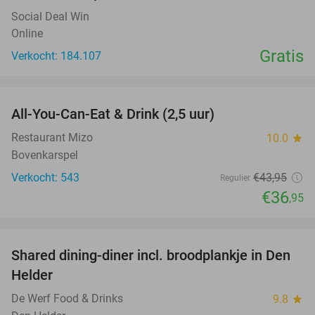
Social Deal Win
Online
Gratis
Verkocht: 184.107
favorite_border
All-You-Can-Eat & Drink (2,5 uur)
16%
Restaurant Mizo
10.0
star
Bovenkarspel
Verkocht: 543
€43
,95
Regulier
€36
,95
favorite_border
Shared dining-diner incl. broodplankje in Den
25%
Helder
De Werf Food & Drinks
9.8
star