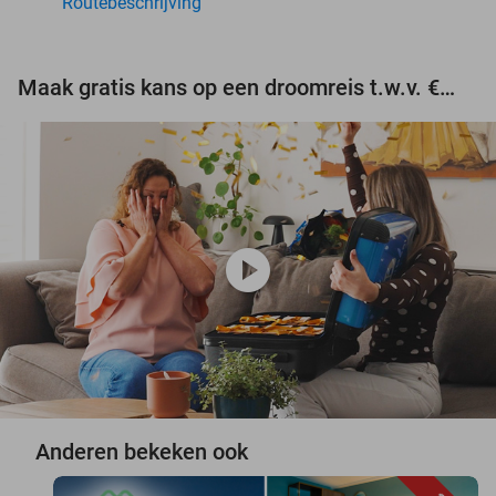
Routebeschrijving
Maak gratis kans op een droomreis t.w.v. €3.000!
play_circle
Anderen bekeken ook