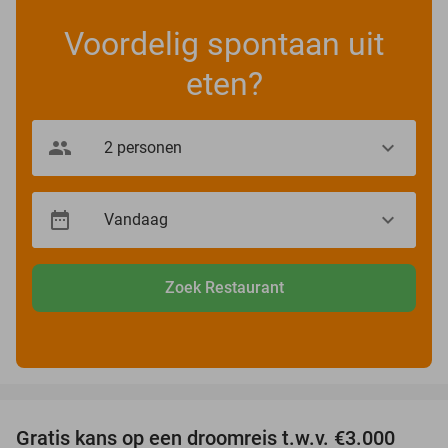
Voordelig spontaan uit
eten?
Zoek Restaurant
favorite_border
Gratis kans op een droomreis t.w.v. €3.000