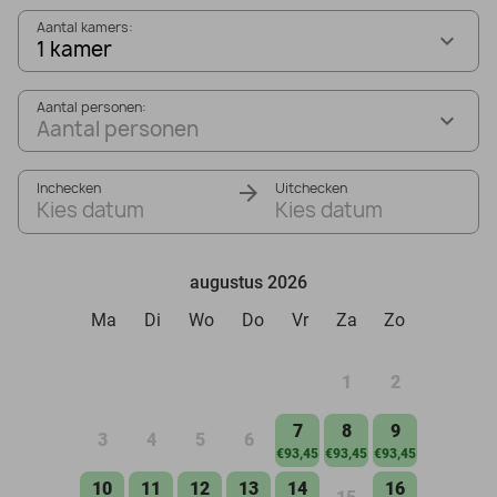
Aantal kamers:
1 kamer
Aantal personen:
Aantal personen
Inchecken
Uitchecken
Kies datum
Kies datum
augustus 2026
Ma
Di
Wo
Do
Vr
Za
Zo
1
2
7
8
9
3
4
5
6
€93,45
€93,45
€93,45
10
11
12
13
14
16