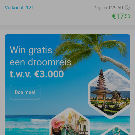
Verkocht: 121
€29
,50
Regulier
€17
,50
Win gratis
een droomreis
t.w.v. €3.000
Doe mee!