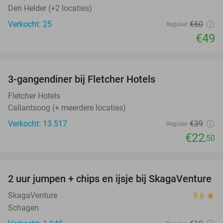
Den Helder (+2 locaties)
Verkocht: 25
€60
Regulier
€49
favorite_border
3-gangendiner bij Fletcher Hotels
42%
Fletcher Hotels
Callantsoog (+ meerdere locaties)
Verkocht: 13.517
€39
Regulier
€22
,50
favorite_border
2 uur jumpen + chips en ijsje bij SkagaVenture
45%
SkagaVenture
9.6
star
Schagen