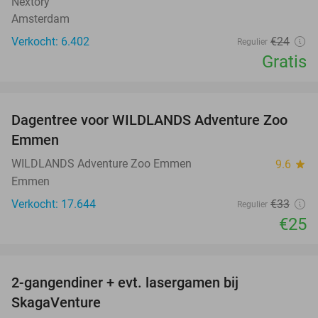
Nextory
Amsterdam
Verkocht: 6.402
€24
Regulier
Gratis
favorite_border
Dagentree voor WILDLANDS Adventure Zoo
24%
Emmen
WILDLANDS Adventure Zoo Emmen
9.6
star
Emmen
Verkocht: 17.644
€33
Regulier
€25
favorite_border
2-gangendiner + evt. lasergamen bij
35%
SkagaVenture