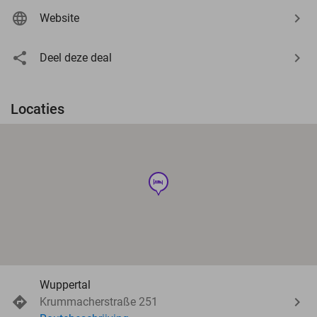
Website
Deel deze deal
Locaties
hotel
Wuppertal
Krummacherstraße 251