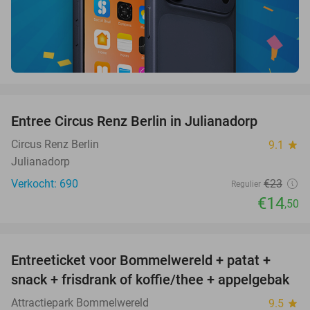
favorite_border
Entree Circus Renz Berlin in Julianadorp
37%
Circus Renz Berlin
9.1
star
Julianadorp
Verkocht: 690
€23
Regulier
€14
,50
favorite_border
Entreeticket voor Bommelwereld + patat +
23%
snack + frisdrank of koffie/thee + appelgebak
Attractiepark Bommelwereld
9.5
star