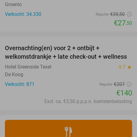
Groenlo
Verkocht: 34.330
€35
,50
Regulier
€27
,50
favorite_border
Overnachting(en) voor 2 + ontbijt +
32%
welkomstdrankje + late check-out + wellness
Hotel Greenside Texel
9.7
star
De Koog
Verkocht: 871
€207
Regulier
€140
Excl. ca. €3,50 p.p.p.n. toeristenbelasting