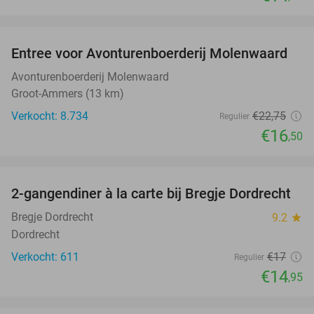
favorite_border
Entree voor Avonturenboerderij Molenwaard
27%
Avonturenboerderij Molenwaard
Groot-Ammers (13 km)
Verkocht: 8.734
€22
,75
Regulier
€16
,50
favorite_border
2-gangendiner à la carte bij Bregje Dordrecht
12%
Bregje Dordrecht
9.2
star
Dordrecht
Verkocht: 611
€17
Regulier
€14
,95
favorite_border