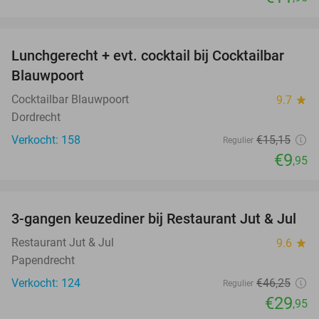
favorite_border
Lunchgerecht + evt. cocktail bij Cocktailbar
34%
Blauwpoort
Cocktailbar Blauwpoort
9.7
star
Dordrecht
Verkocht: 158
€15
,15
Regulier
€9
,95
favorite_border
3-gangen keuzediner bij Restaurant Jut & Jul
35%
Restaurant Jut & Jul
9.6
star
Papendrecht
Verkocht: 124
€46
,25
Regulier
€29
,95