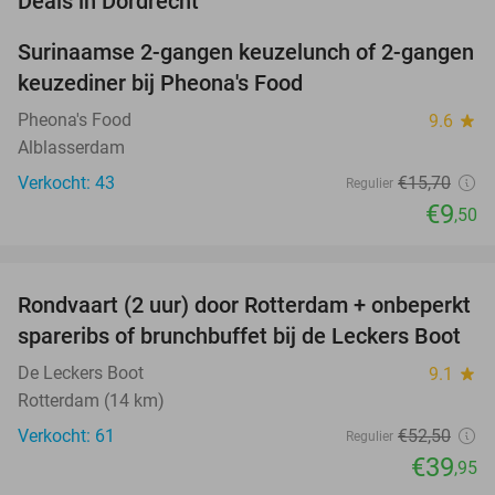
Deals in Dordrecht
Surinaamse 2-gangen keuzelunch of 2-gangen
39%
keuzediner bij Pheona's Food
Pheona's Food
9.6
star
Alblasserdam
Verkocht: 43
€15
,70
Regulier
€9
,50
favorite_border
Rondvaart (2 uur) door Rotterdam + onbeperkt
24%
spareribs of brunchbuffet bij de Leckers Boot
De Leckers Boot
9.1
star
Rotterdam (14 km)
Verkocht: 61
€52
,50
Regulier
€39
,95