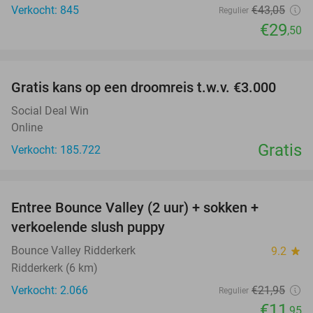
Verkocht: 845
€43
,05
Regulier
€29
,50
favorite_border
Gratis kans op een droomreis t.w.v. €3.000
Social Deal Win
Online
Gratis
Verkocht: 185.722
favorite_border
Entree Bounce Valley (2 uur) + sokken +
46%
verkoelende slush puppy
Bounce Valley Ridderkerk
9.2
star
Ridderkerk (6 km)
Verkocht: 2.066
€21
,95
Regulier
€11
,95