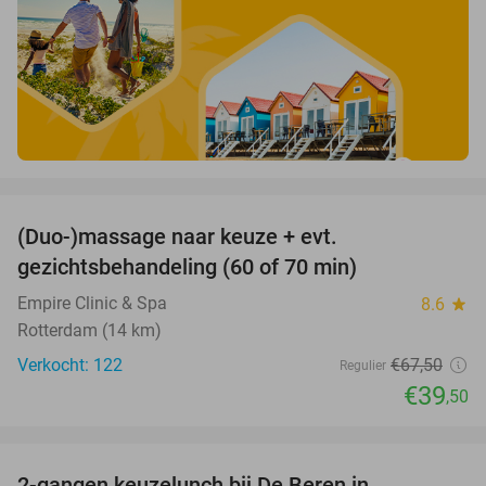
favorite_border
(Duo-)massage naar keuze + evt.
41%
gezichtsbehandeling (60 of 70 min)
Empire Clinic & Spa
8.6
star
Rotterdam (14 km)
Verkocht: 122
€67
,50
Regulier
€39
,50
favorite_border
2-gangen keuzelunch bij De Beren in