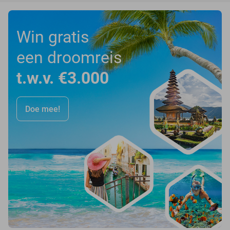
Win gratis
een droomreis
t.w.v. €3.000
Doe mee!