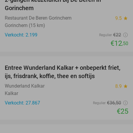
43%
Gorinchem
Restaurant De Beren Gorinchem
9.5
star
Gorinchem (15 km)
Verkocht: 2.199
€22
Regulier
€12
,50
favorite_border
Entree Wunderland Kalkar + onbeperkt friet,
32%
ijs, frisdrank, koffie, thee en softijs
Wunderland Kalkar
8.9
star
Kalkar
Verkocht: 27.867
€36
,50
Regulier
€25
favorite_border