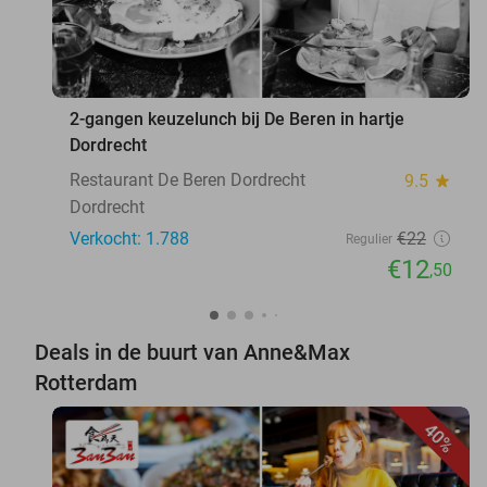
2-gangen keuzelunch bij De Beren in hartje
Dordrecht
Restaurant De Beren Dordrecht
9.5
star
Dordrecht
Verkocht: 1.788
€22
Regulier
€12
,50
Deals in de buurt van Anne&Max
Rotterdam
40%