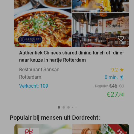
favorite_border
Authentiek Chinees shared dining-lunch of -diner
naar keuze in hartje Rotterdam
Restaurant Sānsān
9.2
star
Rotterdam
0 min.
directions_walk
Verkocht: 109
€46
Regulier
€27
,50
Populair bij mensen uit Dordrecht:
39%