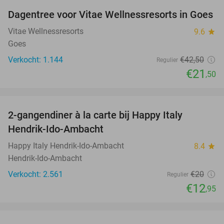
Dagentree voor Vitae Wellnessresorts in Goes
49%
Vitae Wellnessresorts
9.6
star
Goes
Verkocht: 1.144
€42
,50
Regulier
€21
,50
favorite_border
2-gangendiner à la carte bij Happy Italy
35%
Hendrik-Ido-Ambacht
Happy Italy Hendrik-Ido-Ambacht
8.4
star
Hendrik-Ido-Ambacht
Verkocht: 2.561
€20
Regulier
€12
,95
favorite_border