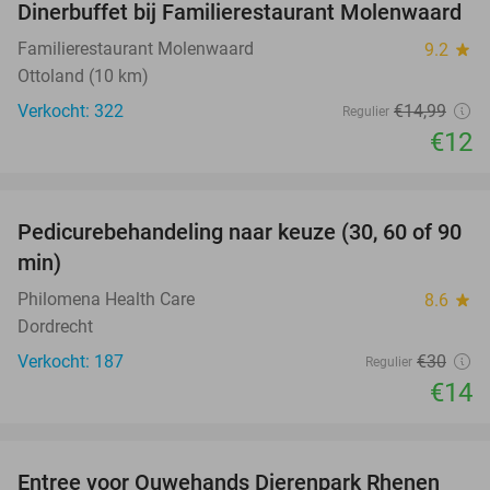
Dinerbuffet bij Familierestaurant Molenwaard
20%
Familierestaurant Molenwaard
9.2
star
Ottoland (10 km)
Verkocht: 322
€14
,99
Regulier
€12
favorite_border
Pedicurebehandeling naar keuze (30, 60 of 90
53%
min)
Philomena Health Care
8.6
star
Dordrecht
Verkocht: 187
€30
Regulier
€14
favorite_border
Entree voor Ouwehands Dierenpark Rhenen