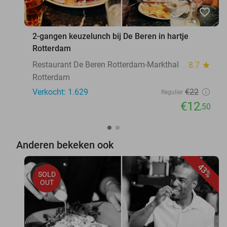
favorite_border
2-gangen keuzelunch bij De Beren in hartje
Rotterdam
Restaurant De Beren Rotterdam-Markthal
8.7
star
Rotterdam
Verkocht: 1.629
€22
Regulier
€12
,50
Anderen bekeken ook
43%
SOLD
OUT