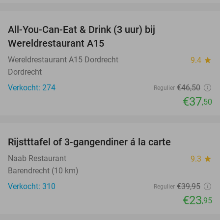
favorite_border
All-You-Can-Eat & Drink (3 uur) bij
19%
Wereldrestaurant A15
Wereldrestaurant A15 Dordrecht
9.4
star
Dordrecht
Verkocht: 274
€46
,50
Regulier
€37
,50
favorite_border
Rijstttafel of 3-gangendiner á la carte
40%
Naab Restaurant
9.3
star
Barendrecht (10 km)
Verkocht: 310
€39
,95
Regulier
€23
,95