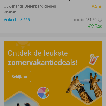
19%
Ouwehands Dierenpark Rhenen
9.5
star
Rhenen
Verkocht: 3.665
€31
,50
Regulier
€25
,50
Ontdek de leukste
zomervakantiedeals
!
Bekijk nu