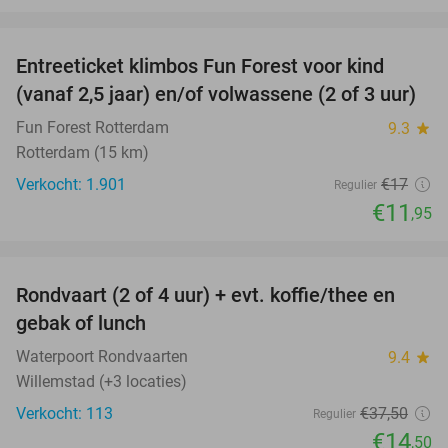
favorite_border
Entreeticket klimbos Fun Forest voor kind
30%
(vanaf 2,5 jaar) en/of volwassene (2 of 3 uur)
Fun Forest Rotterdam
9.3
star
Rotterdam (15 km)
Verkocht: 1.901
€17
Regulier
€11
,95
favorite_border
Rondvaart (2 of 4 uur) + evt. koffie/thee en
61%
gebak of lunch
Waterpoort Rondvaarten
9.4
star
Willemstad (+3 locaties)
Verkocht: 113
€37
,50
Regulier
€14
,50