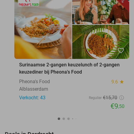
favorite_border
Surinaamse 2-gangen keuzelunch of 2-gangen
keuzediner bij Pheona's Food
Pheona's Food
9.6
star
Alblasserdam
Verkocht: 43
€15
,70
Regulier
€9
,50
favorite_border