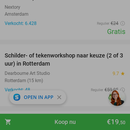
Nextory
Amsterdam
Verkocht: 6.428
€24
Regulier
Gratis
favorite_border
Schilder- of tekenworkshop naar keuze (2 of 3
58%
uur) in Rotterdam
Dearbourne Art Studio
9.7
star
Rotterdam (15 km)
Verkocht: 48
€59
,95
Regulier
close
€24
OPEN IN APP
,95
favorite_border
€19
Speeltegoed of onbeperkt gamen (60 of 90
shopping_cart
Koop nu
37%
,50
min)