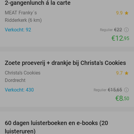
2-gangenlunch á la carte
41%
MEAT Franky´s
9.9
star
Ridderkerk (6 km)
Verkocht: 92
€22
Regulier
€12
,95
favorite_border
Zoete proeverij + drankje bij Christa's Cookies
46%
Christa’s Cookies
9.7
star
Dordrecht
Verkocht: 430
€15
,65
Regulier
€8
,50
favorite_border
100%
60 dagen luisterboeken en e-books (20
luisteruren)