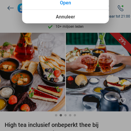
Open
7 dagen per week beschikbaar
Annuleer
Bereikbaar tot 21:00
10+ miljoen leden
9,4
op basis van
206.138 reviews
29%
Ontdek 15.000+ deals
7 dagen per week beschikbaar
10+ miljoen leden
favorite_border
High tea inclusief onbeperkt thee bij