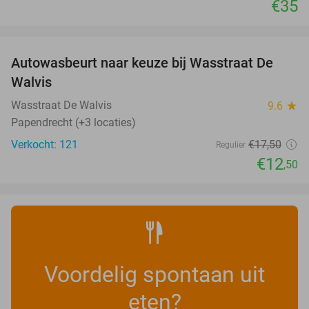
€35
favorite_border
Autowasbeurt naar keuze bij Wasstraat De
29%
Walvis
Wasstraat De Walvis
9.6
star
Papendrecht (+3 locaties)
Verkocht: 121
€17
,50
Regulier
€12
,50
Voordelig spontaan uit
eten?