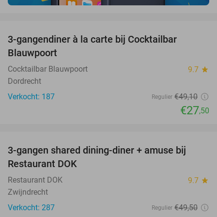
favorite_border
3-gangendiner à la carte bij Cocktailbar
44%
Blauwpoort
Cocktailbar Blauwpoort
9.7
star
Dordrecht
Verkocht: 187
€49
,10
Regulier
€27
,50
favorite_border
3-gangen shared dining-diner + amuse bij
29%
Restaurant DOK
Restaurant DOK
9.7
star
Zwijndrecht
Verkocht: 287
€49
,50
Regulier