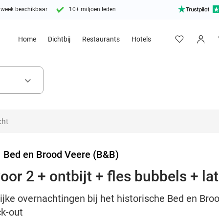
 week beschikbaar
10+ miljoen leden
Home
Dichtbij
Restaurants
Hotels
keyboard_arrow_down
>
Bed en Brood Veere (B&B)
or 2 + ontbijt + fles bubbels + la
ijke overnachtingen bij het historische Bed en Brood
ck-out