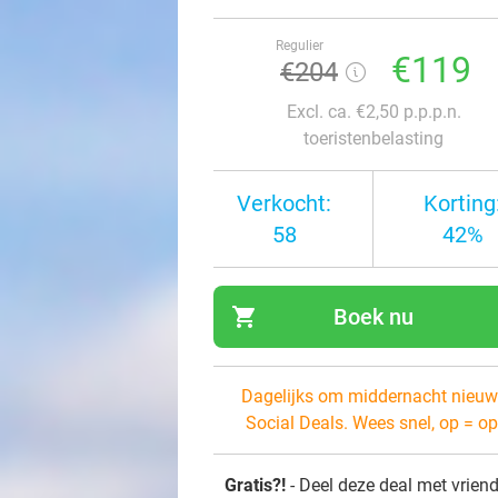
Regulier
€119
€204
Excl. ca. €2,50 p.p.p.n.
toeristenbelasting
Verkocht:
Korting
58
42%
shopping_cart
Boek nu
navi
Dagelijks om middernacht nieuw
Social Deals. Wees snel, op = op
Gratis?!
- Deel deze deal met vrien