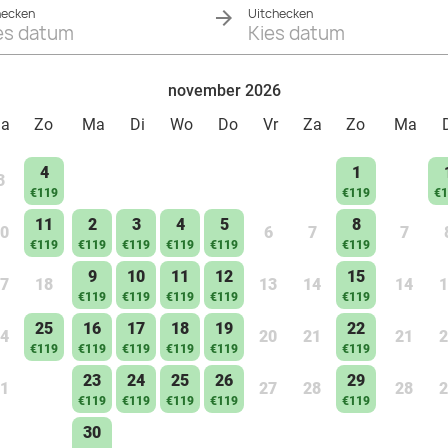
hecken
Uitchecken
es datum
Kies datum
november 2026
Za
Zo
Ma
Di
Wo
Do
Vr
Za
Zo
Ma
4
1
3
€119
€119
€1
11
2
3
4
5
8
0
6
7
7
€119
€119
€119
€119
€119
€119
9
10
11
12
15
7
18
13
14
14
1
€119
€119
€119
€119
€119
25
16
17
18
19
22
4
20
21
21
2
€119
€119
€119
€119
€119
€119
23
24
25
26
29
1
27
28
28
2
€119
€119
€119
€119
€119
30