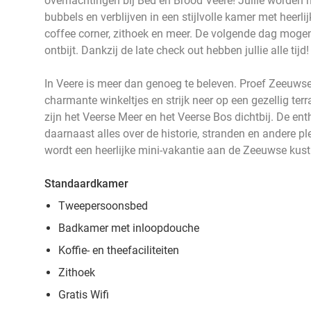
overnachtingen bij Bed en Brood Veere! Jullie worden h
bubbels en verblijven in een stijlvolle kamer met heer
coffee corner, zithoek en meer. De volgende dag mogen
ontbijt. Dankzij de late check out hebben jullie alle tijd!
In Veere is meer dan genoeg te beleven. Proef Zeeuwse 
charmante winkeltjes en strijk neer op een gezellig terr
zijn het Veerse Meer en het Veerse Bos dichtbij. De ent
daarnaast alles over de historie, stranden en andere p
wordt een heerlijke mini-vakantie aan de Zeeuwse kust
Standaardkamer
Tweepersoonsbed
Badkamer met inloopdouche
Koffie- en theefaciliteite
n
Zithoek
Gratis Wifi