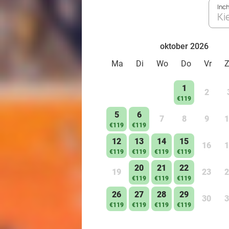
Inc
Ki
oktober 2026
Ma
Di
Wo
Do
Vr
1
2
€119
5
6
7
8
9
1
€119
€119
12
13
14
15
16
1
€119
€119
€119
€119
20
21
22
19
23
2
€119
€119
€119
26
27
28
29
30
3
€119
€119
€119
€119