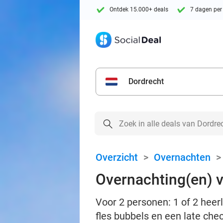
Ontdek 15.000+ deals
7 dagen per
Dordrecht
Overzicht
>
Overnachten
Overnachting(en) vo
Voor 2 personen: 1 of 2 heerl
fles bubbels en een late che