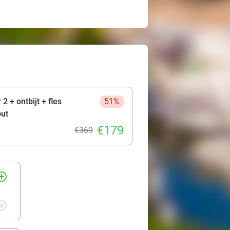
2 + ontbijt + fles
51%
out
€179
€369
rcle_outline
rcle_outline