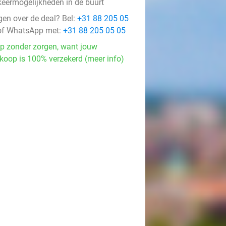
keermogelijkheden in de buurt
gen over de deal? Bel:
+31 88 205 05
f WhatsApp met:
+31 88 205 05 05
p zonder zorgen, want jouw
koop is 100% verzekerd (meer info)