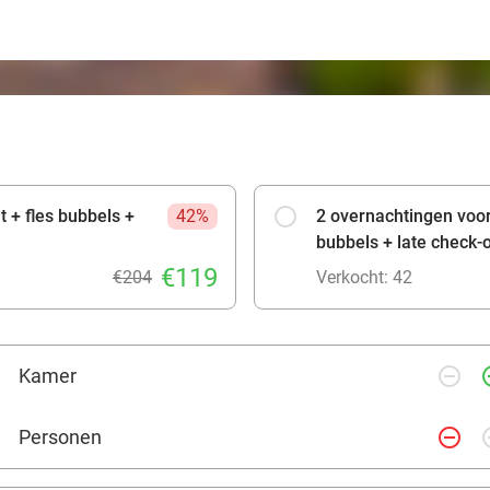
t + fles bubbels +
42%
2 overnachtingen voor 
bubbels + late check-
€119
€204
Verkocht: 42
remove_circle_outline
add_ci
Kamer
remove_circle_outline
add_ci
Personen