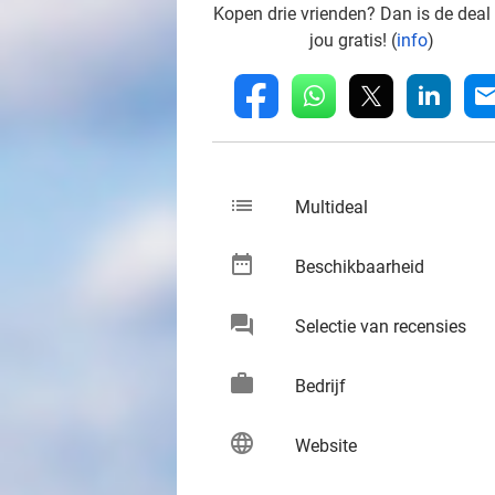
Kopen drie vrienden? Dan is de deal
jou gratis! (
info
)
whatsapp
linkedin
fb
mai
list
keybo
Multideal
date_range
keybo
Beschikbaarheid
chat
keybo
Selectie van recensies
work
keybo
Bedrijf
language
keybo
Website