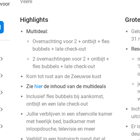
Veere
 voor
Highlights
Grote
l
Multideal:
Gel
31 
Overnachting voor 2 + ontbijt + fles
bubbels + late check-out
Res
ard_arrow_right
2 overnachtingen voor 2 + ontbijt +
n
fles bubbels + late check-out
'
o
ard_arrow_right
Kom tot rust aan de Zeeuwse kust
j
Zie
hier
de inhoud van de multideals
r
ard_arrow_right
Inclusief fles bubbels bij aankomst,
w
ontbijt en een late check-out
ard_arrow_right
Inc
Jullie verblijven in een sfeervolle kamer
uit
met heerlijk bed, badkamer met
ard_arrow_right
Er 
inloopdouche, televisie en meer
deur
Verblijf in een historisch pand dat al