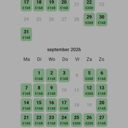
17
18
19
20
22
21
23
€168
€168
€168
€168
€200
29
30
24
25
26
27
28
€200
€168
31
€168
september 2026
Ma
Di
Wo
Do
Vr
Za
Zo
1
2
3
5
6
4
€168
€168
€168
€200
€168
7
8
9
12
13
10
11
€168
€168
€168
€200
€168
14
15
16
17
20
18
19
€168
€168
€168
€168
€168
21
22
23
24
25
26
27
€168
€168
€168
€168
€200
€200
€168