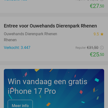
€27
,50
favorite_border
Entree voor Ouwehands Dierenpark Rhenen
19%
Ouwehands Dierenpark Rhenen
9.5
star
Rhenen
Verkocht: 3.447
€31
,50
Regulier
€25
,50
Win vandaag een gratis
iPhone 17 Pro
Meer info