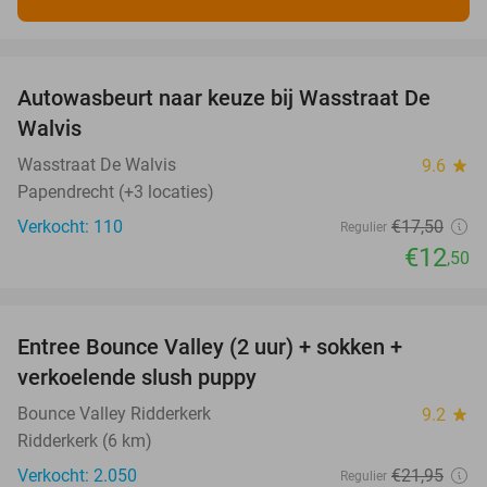
favorite_border
Autowasbeurt naar keuze bij Wasstraat De
29%
Walvis
Wasstraat De Walvis
9.6
star
Papendrecht (+3 locaties)
Verkocht: 110
€17
,50
Regulier
€12
,50
favorite_border
Entree Bounce Valley (2 uur) + sokken +
46%
verkoelende slush puppy
Bounce Valley Ridderkerk
9.2
star
Ridderkerk (6 km)
Verkocht: 2.050
€21
,95
Regulier