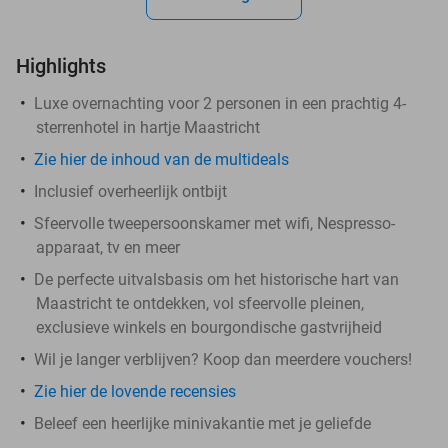
Highlights
Luxe overnachting voor 2 personen in een prachtig 4-
sterrenhotel in hartje Maastricht
Zie hier de inhoud van de multideals
Inclusief overheerlijk ontbijt
Sfeervolle tweepersoonskamer met wifi, Nespresso-
apparaat, tv en meer
De perfecte uitvalsbasis om het historische hart van
Maastricht te ontdekken, vol sfeervolle pleinen,
exclusieve winkels en bourgondische gastvrijheid
Wil je langer verblijven? Koop dan meerdere vouchers!
Zie hier de lovende recensies
Beleef een heerlijke minivakantie met je geliefde