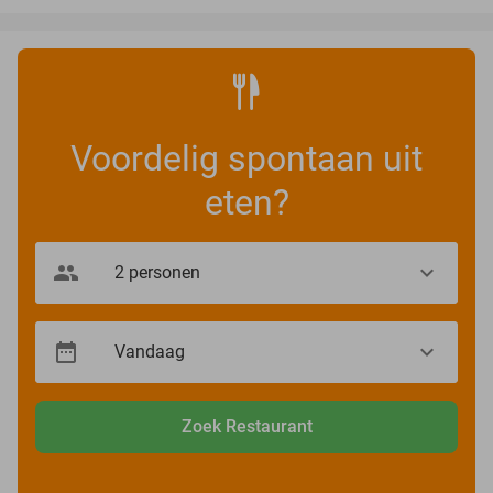
Voordelig spontaan uit
eten?
Zoek Restaurant