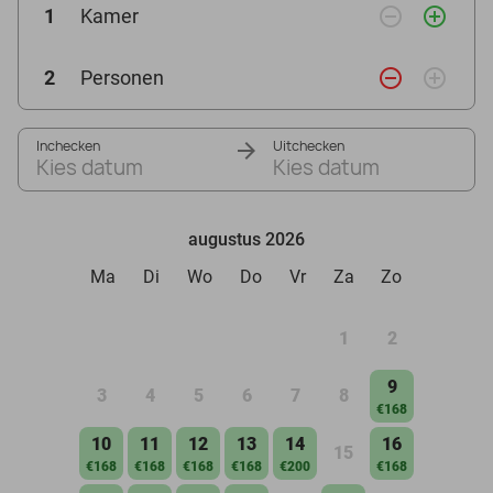
remove_circle_outline
add_circle_outline
1
Kamer
remove_circle_outline
add_circle_outline
2
Personen
Inchecken
Uitchecken
Kies datum
Kies datum
augustus 2026
Ma
Di
Wo
Do
Vr
Za
Zo
1
2
9
3
4
5
6
7
8
€168
10
11
12
13
14
16
15
€168
€168
€168
€168
€200
€168