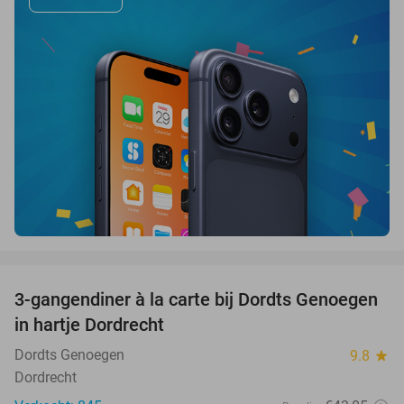
favorite_border
3-gangendiner à la carte bij Dordts Genoegen
31%
in hartje Dordrecht
Dordts Genoegen
9.8
star
Dordrecht