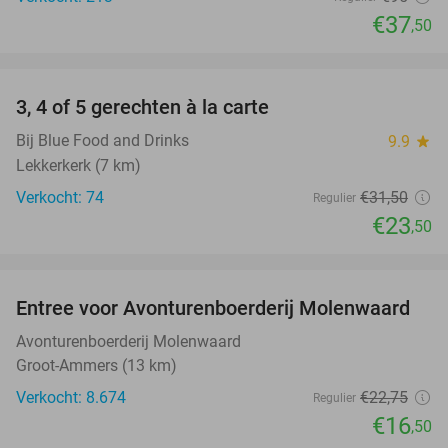
€37
,50
favorite_border
3, 4 of 5 gerechten à la carte
25%
Bij Blue Food and Drinks
9.9
star
Lekkerkerk (7 km)
Verkocht: 74
€31
,50
Regulier
€23
,50
favorite_border
Entree voor Avonturenboerderij Molenwaard
27%
Avonturenboerderij Molenwaard
Groot-Ammers (13 km)
Verkocht: 8.674
€22
,75
Regulier
€16
,50