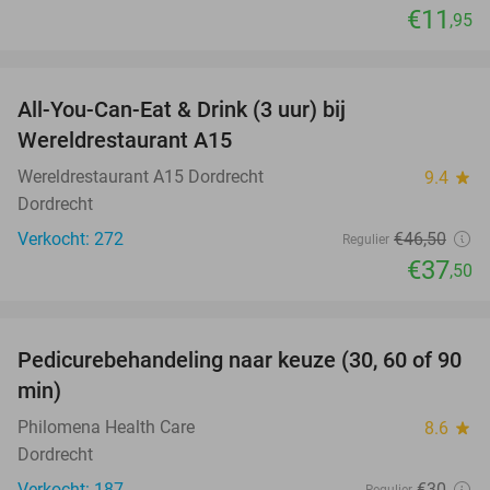
€11
,95
favorite_border
All-You-Can-Eat & Drink (3 uur) bij
19%
Wereldrestaurant A15
Wereldrestaurant A15 Dordrecht
9.4
star
Dordrecht
Verkocht: 272
€46
,50
Regulier
€37
,50
favorite_border
Pedicurebehandeling naar keuze (30, 60 of 90
53%
min)
Philomena Health Care
8.6
star
Dordrecht
Verkocht: 187
€30
Regulier