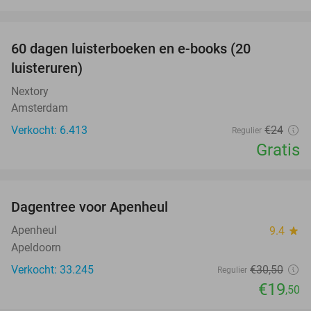
favorite_border
100%
60 dagen luisterboeken en e-books (20
luisteruren)
Nextory
Amsterdam
Verkocht: 6.413
€24
Regulier
Gratis
favorite_border
Dagentree voor Apenheul
36%
Apenheul
9.4
star
Apeldoorn
Verkocht: 33.245
€30
,50
Regulier
€19
,50