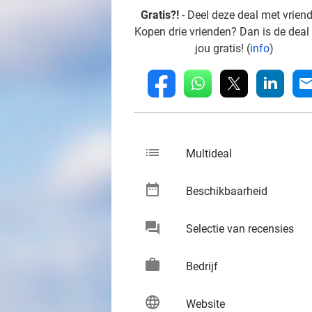
Gratis?!
- Deel deze deal met vrien
Kopen drie vrienden? Dan is de deal
jou gratis! (
info
)
whatsapp
linkedin
fb
mai
list
keybo
Multideal
date_range
keybo
Beschikbaarheid
chat
keybo
Selectie van recensies
work
keybo
Bedrijf
language
keybo
Website