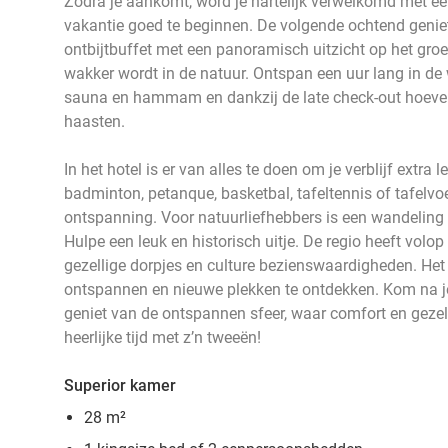
Zodra je aankomt, word je hartelijk verwelkomd met een 
vakantie goed te beginnen. De volgende ochtend genie
ontbijtbuffet met een panoramisch uitzicht op het gro
wakker wordt in de natuur. Ontspan een uur lang in d
sauna en hammam en dankzij de late check-out hoeven ju
haasten.
In het hotel is er van alles te doen om je verblijf extra 
badminton, petanque, basketbal, tafeltennis of tafelvoe
ontspanning. Voor natuurliefhebbers is een wandeling
Hulpe een leuk en historisch uitje. De regio heeft volo
gezellige dorpjes en culture bezienswaardigheden. Het
ontspannen en nieuwe plekken te ontdekken. Kom na je 
geniet van de ontspannen sfeer, waar comfort en geze
heerlijke tijd met z’n tweeën!
Superior kamer
28 m²