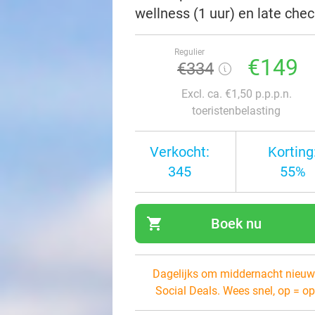
wellness (1 uur) en late che
Regulier
€149
€334
Excl. ca. €1,50 p.p.p.n.
toeristenbelasting
Verkocht:
Korting
345
55%
shopping_cart
Boek nu
navi
Dagelijks om middernacht nieuw
Social Deals. Wees snel, op = op