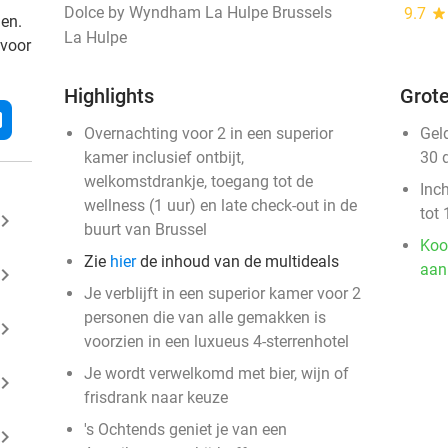
Dolce by Wyndham La Hulpe Brussels
9.7
star
den.
La Hulpe
 voor
Highlights
Grote
l
Overnachting voor 2 in een superior
Gel
kamer inclusief ontbijt,
30 
welkomstdrankje, toegang tot de
Inc
wellness (1 uur) en late check-out in de
tot 
ard_arrow_right
buurt van Brussel
Koo
Zie
hier
de inhoud van de multideals
aan
ard_arrow_right
Je verblijft in een superior kamer voor 2
personen die van alle gemakken is
ard_arrow_right
voorzien in een luxueus 4-sterrenhotel
Je wordt verwelkomd met bier, wijn of
ard_arrow_right
frisdrank naar keuze
's Ochtends geniet je van een
ard_arrow_right