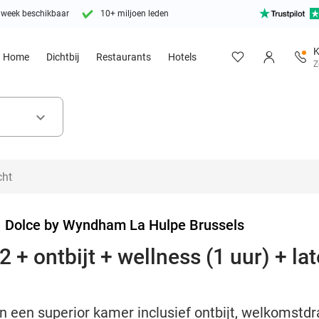
 week beschikbaar
10+ miljoen leden
K
Home
Dichtbij
Restaurants
Hotels
Z
keyboard_arrow_down
>
Dolce by Wyndham La Hulpe Brussels
 + ontbijt + wellness (1 uur) + la
n een superior kamer inclusief ontbijt, welkomstdr