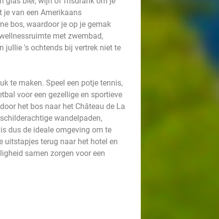
glas bier, wijn of frisdrank om je
t je van een Amerikaans
ene bos, waardoor je op je gemak
e wellnessruimte met zwembad,
llie 's ochtends bij vertrek niet te
leuk te maken. Speel een potje tennis,
tbal voor een gezellige en sportieve
 door het bos naar het Château de La
p schilderachtige wandelpaden,
 is dus de ideale omgeving om te
uitstapjes terug naar het hotel en
lligheid samen zorgen voor een