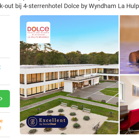
ck-out bij 4-sterrenhotel Dolce by Wyndham La Hul
:
gate_next
e
!