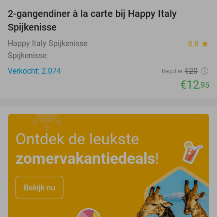
2-gangendiner à la carte bij Happy Italy
35%
Spijkenisse
Happy Italy Spijkenisse
8.8
star
Spijkenisse
Verkocht: 2.074
€20
Regulier
€12
,95
Ontdek de leukste
zomervakantiedeals
!
Bekijk nu