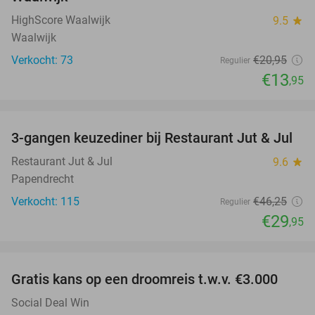
HighScore Waalwijk
9.5
star
Waalwijk
Verkocht: 73
€20
,95
Regulier
€13
,95
favorite_border
3-gangen keuzediner bij Restaurant Jut & Jul
35%
Restaurant Jut & Jul
9.6
star
Papendrecht
Verkocht: 115
€46
,25
Regulier
€29
,95
favorite_border
Gratis kans op een droomreis t.w.v. €3.000
Social Deal Win