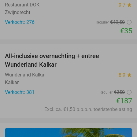
Restaurant DOK
9.7
star
Zwijndrecht
Verkocht: 276
€49
,50
Regulier
€35
favorite_border
All-inclusive overnachting + entree
25%
Wunderland Kalkar
Wunderland Kalkar
8.9
star
Kalkar
Verkocht: 381
€250
Regulier
€187
Excl. ca. €1,50 p.p.p.n. toeristenbelasting