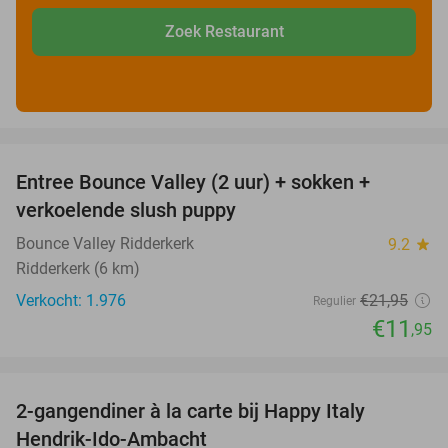
Zoek Restaurant
favorite_border
Entree Bounce Valley (2 uur) + sokken +
46%
verkoelende slush puppy
Bounce Valley Ridderkerk
9.2
star
Ridderkerk (6 km)
Verkocht: 1.976
€21
,95
Regulier
€11
,95
favorite_border
2-gangendiner à la carte bij Happy Italy
35%
Hendrik-Ido-Ambacht