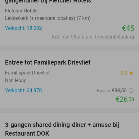
gangendiner bij Fletcher Hotels
Fletcher Hotels
Lekkerkerk (+ meerdere locaties) (7 km)
€45
Verkocht: 18.002
Excl. ca. €3 p.p.p.n. toeristenbelasting
favorite_border
Entree tot Familiepark Drievliet
21%
Familiepark Drievliet
9.2
star
Den Haag
Verkocht: 24.878
€33
,50
Regulier
€26
,50
favorite_border
3-gangen shared dining-diner + amuse bij
29%
Restaurant DOK