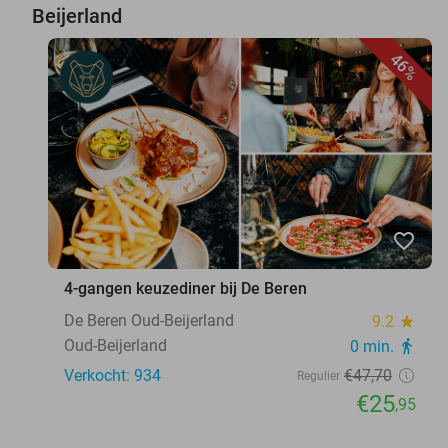
Beijerland
46%
favorite_border
4-gangen keuzediner bij De Beren
De Beren Oud-Beijerland
9.2
star
Oud-Beijerland
0 min.
directions_walk
Verkocht: 934
€47
,70
Regulier
€25
,95