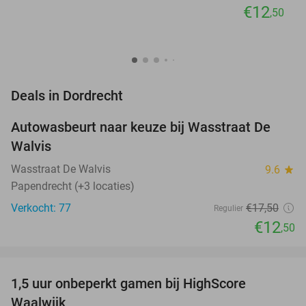
€12
,50
favorite_border
Deals in Dordrecht
Autowasbeurt naar keuze bij Wasstraat De
29%
Walvis
Wasstraat De Walvis
9.6
star
Papendrecht (+3 locaties)
Verkocht: 77
€17
,50
Regulier
€12
,50
favorite_border
1,5 uur onbeperkt gamen bij HighScore
33%
NEW
Waalwijk
TODAY