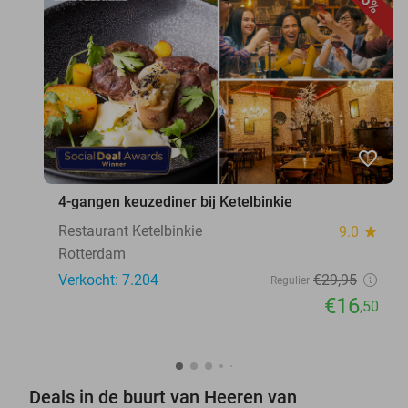
45%
favorite_border
4-gangen keuzediner bij Ketelbinkie
Restaurant Ketelbinkie
9.0
star
Rotterdam
Verkocht: 7.204
€29
,95
Regulier
€16
,50
Deals in de buurt van Heeren van