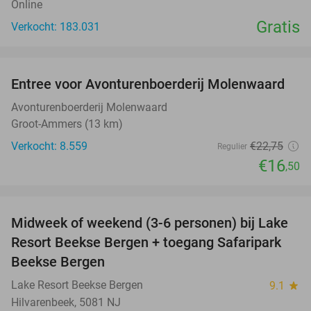
Online
Gratis
Verkocht: 183.031
favorite_border
Entree voor Avonturenboerderij Molenwaard
27%
Avonturenboerderij Molenwaard
Groot-Ammers (13 km)
Verkocht: 8.559
€22
,75
Regulier
€16
,50
favorite_border
Midweek of weekend (3-6 personen) bij Lake
53%
Resort Beekse Bergen + toegang Safaripark
Beekse Bergen
Lake Resort Beekse Bergen
9.1
star
Hilvarenbeek, 5081 NJ