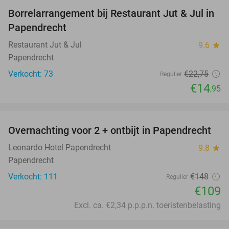
Borrelarrangement bij Restaurant Jut & Jul in
34%
Papendrecht
Restaurant Jut & Jul
9.6
star
Papendrecht
Verkocht: 73
€22
,75
Regulier
€14
,95
favorite_border
Overnachting voor 2 + ontbijt in Papendrecht
26%
Leonardo Hotel Papendrecht
9.8
star
Papendrecht
Verkocht: 111
€148
Regulier
€109
Excl. ca. €2,34 p.p.p.n. toeristenbelasting
favorite_border