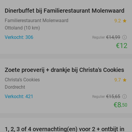
Dinerbuffet bij Familierestaurant Molenwaard
20%
Familierestaurant Molenwaard
9.2
star
Ottoland (10 km)
Verkocht: 306
€14
,99
Regulier
€12
favorite_border
Zoete proeverij + drankje bij Christa's Cookies
46%
Christa’s Cookies
9.7
star
Dordrecht
Verkocht: 421
€15
,65
Regulier
€8
,50
favorite_border
1, 2, 3 of 4 overnachting(en) voor 2 + ontbijt in
21%