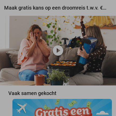
Maak gratis kans op een droomreis t.w.v. €3.000!
play_circle
Vaak samen gekocht