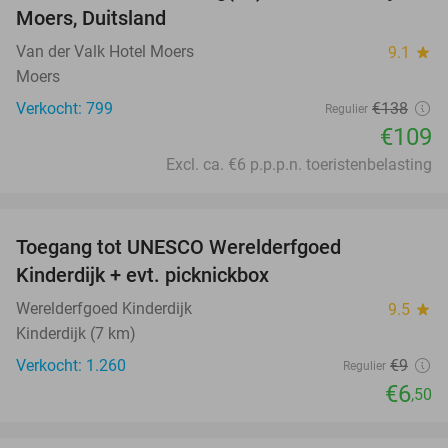
Moers, Duitsland
Van der Valk Hotel Moers
9.1
star
Moers
Verkocht: 799
€138
Regulier
€109
Excl. ca. €6 p.p.p.n. toeristenbelasting
favorite_border
Toegang tot UNESCO Werelderfgoed
28%
Kinderdijk + evt. picknickbox
Werelderfgoed Kinderdijk
9.5
star
Kinderdijk (7 km)
Verkocht: 1.260
€9
Regulier
€6
,50
favorite_border