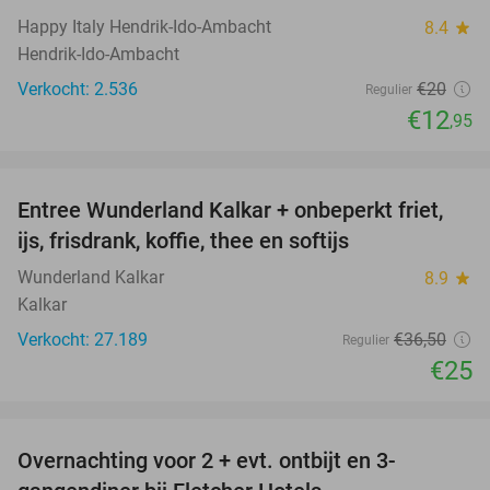
Happy Italy Hendrik-Ido-Ambacht
8.4
star
Hendrik-Ido-Ambacht
Verkocht: 2.536
€20
Regulier
€12
,95
favorite_border
Entree Wunderland Kalkar + onbeperkt friet,
32%
ijs, frisdrank, koffie, thee en softijs
Wunderland Kalkar
8.9
star
Kalkar
Verkocht: 27.189
€36
,50
Regulier
€25
favorite_border
Overnachting voor 2 + evt. ontbijt en 3-