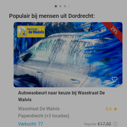
Populair bij mensen uit Dordrecht:
29%
favorite_border
Autowasbeurt naar keuze bij Wasstraat De
Walvis
Wasstraat De Walvis
9.6
star
Papendrecht (+3 locaties)
Verkocht: 77
€17
,50
Regulier