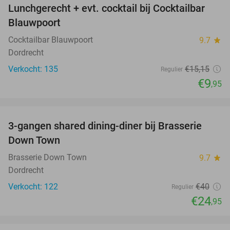
Lunchgerecht + evt. cocktail bij Cocktailbar
34%
Blauwpoort
Cocktailbar Blauwpoort
9.7
star
Dordrecht
Verkocht: 135
€15
,15
Regulier
€9
,95
favorite_border
3-gangen shared dining-diner bij Brasserie
38%
Down Town
Brasserie Down Town
9.7
star
Dordrecht
Verkocht: 122
€40
Regulier
€24
,95
favorite_border