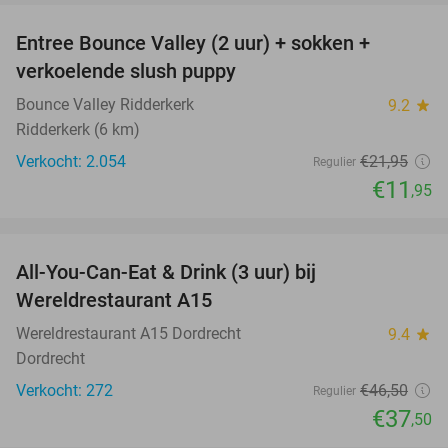
Entree Bounce Valley (2 uur) + sokken +
46%
verkoelende slush puppy
Bounce Valley Ridderkerk
9.2
star
Ridderkerk (6 km)
Verkocht: 2.054
€21
,95
Regulier
€11
,95
favorite_border
All-You-Can-Eat & Drink (3 uur) bij
19%
Wereldrestaurant A15
Wereldrestaurant A15 Dordrecht
9.4
star
Dordrecht
Verkocht: 272
€46
,50
Regulier
€37
,50