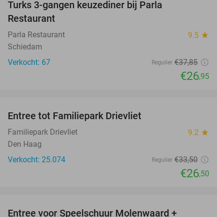
Turks 3-gangen keuzediner bij Parla
29%
Restaurant
Parla Restaurant
9.5
star
Schiedam
Verkocht: 67
€37
,85
Regulier
€26
,95
favorite_border
Entree tot Familiepark Drievliet
21%
Familiepark Drievliet
9.2
star
Den Haag
Verkocht: 25.074
€33
,50
Regulier
€26
,50
favorite_border
Entree voor Speelschuur Molenwaard +
40%