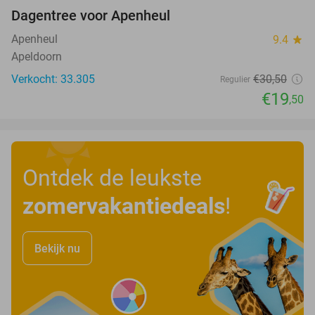
Dagentree voor Apenheul
36%
Apenheul
9.4
star
Apeldoorn
Verkocht: 33.305
€30
,50
Regulier
€19
,50
Ontdek de leukste
zomervakantiedeals
!
Bekijk nu