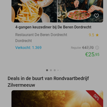
favorite_border
4-gangen keuzediner bij De Beren Dordrecht
Restaurant De Beren Dordrecht
9.5
star
Dordrecht
Verkocht: 1.369
€47
,70
Regulier
€25
,95
Deals in de buurt van Rondvaartbedrijf
Zilvermeeuw
50%