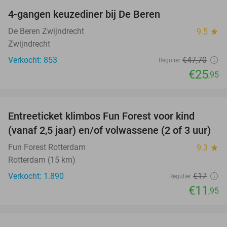
4-gangen keuzediner bij De Beren
46%
De Beren Zwijndrecht
9.5
star
Zwijndrecht
Verkocht: 853
€47
,70
Regulier
€25
,95
favorite_border
Entreeticket klimbos Fun Forest voor kind
30%
(vanaf 2,5 jaar) en/of volwassene (2 of 3 uur)
Fun Forest Rotterdam
9.3
star
Rotterdam (15 km)
Verkocht: 1.890
€17
Regulier
€11
,95
favorite_border