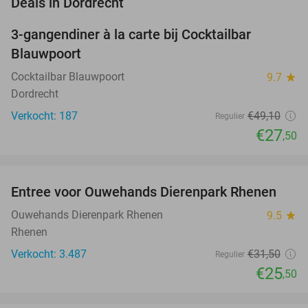
favorite_border
Deals in Dordrecht
3-gangendiner à la carte bij Cocktailbar
44%
Blauwpoort
Cocktailbar Blauwpoort
9.7
star
Dordrecht
Verkocht: 187
€49
,10
Regulier
€27
,50
favorite_border
Entree voor Ouwehands Dierenpark Rhenen
19%
Ouwehands Dierenpark Rhenen
9.5
star
Rhenen
Verkocht: 3.487
€31
,50
Regulier
€25
,50