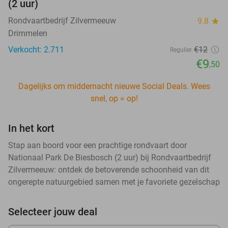
(2 uur)
Rondvaartbedrijf Zilvermeeuw
9.8
star
Drimmelen
Verkocht: 2.711
€12
Regulier
€9
,50
Dagelijks om middernacht nieuwe Social Deals. Wees
snel, op = op!
In het kort
Stap aan boord voor een prachtige rondvaart door
Nationaal Park De Biesbosch (2 uur) bij Rondvaartbedrijf
Zilvermeeuw: ontdek de betoverende schoonheid van dit
ongerepte natuurgebied samen met je favoriete gezelschap
Selecteer jouw deal