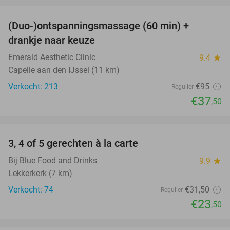
favorite_border
(Duo-)ontspanningsmassage (60 min) +
61%
drankje naar keuze
Emerald Aesthetic Clinic
9.4
star
Capelle aan den IJssel (11 km)
Verkocht: 213
€95
Regulier
€37
,50
favorite_border
3, 4 of 5 gerechten à la carte
25%
Bij Blue Food and Drinks
9.9
star
Lekkerkerk (7 km)
Verkocht: 74
€31
,50
Regulier
€23
,50
favorite_border