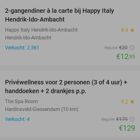
2-gangendiner à la carte bij Happy Italy
35%
Hendrik-Ido-Ambacht
Happy Italy Hendrik-Ido-Ambacht
8.4
star
Hendrik-Ido-Ambacht
Verkocht: 2.561
€20
Regulier
€12
,95
favorite_border
Privéwellness voor 2 personen (3 of 4 uur) +
28%
handdoeken + 2 drankjes p.p.
The Spa Room
9.2
star
Hardinxveld-Giessendam (10 km)
Verkocht: 4
€179
Regulier
€129