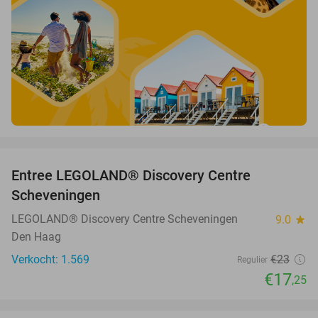
favorite_border
Entree LEGOLAND® Discovery Centre
25%
Scheveningen
LEGOLAND® Discovery Centre Scheveningen
9.0
star
Den Haag
Verkocht: 1.569
€23
Regulier
€17
,25
favorite_border