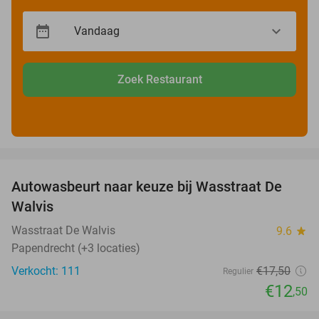
Zoek Restaurant
favorite_border
Autowasbeurt naar keuze bij Wasstraat De
29%
Walvis
Wasstraat De Walvis
9.6
star
Papendrecht (+3 locaties)
Verkocht: 111
€17
,50
Regulier
€12
,50
favorite_border