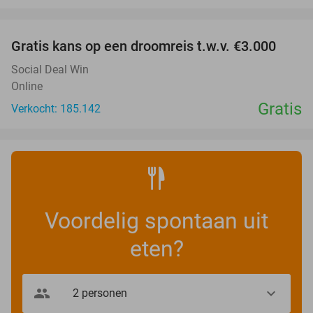
favorite_border
Gratis kans op een droomreis t.w.v. €3.000
Social Deal Win
Online
Gratis
Verkocht: 185.142
Voordelig spontaan uit
eten?