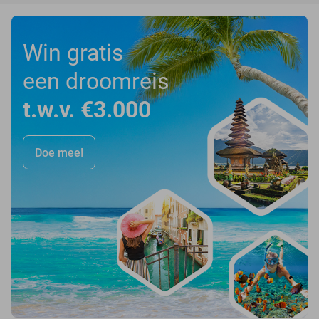
Win gratis
een droomreis
t.w.v. €3.000
Doe mee!