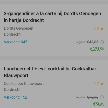
favorite_border
3-gangendiner à la carte bij Dordts Genoegen
31%
in hartje Dordrecht
Dordts Genoegen
9.8
star
Dordrecht
Verkocht: 845
€43
,05
Regulier
€29
,50
favorite_border
Lunchgerecht + evt. cocktail bij Cocktailbar
34%
Blauwpoort
Cocktailbar Blauwpoort
9.7
star
Dordrecht
Verkocht: 152
€15
,15
Regulier
€9
,95