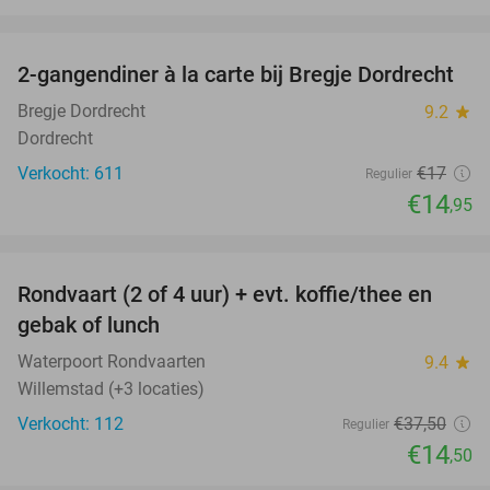
favorite_border
2-gangendiner à la carte bij Bregje Dordrecht
12%
Bregje Dordrecht
9.2
star
Dordrecht
Verkocht: 611
€17
Regulier
€14
,95
favorite_border
Rondvaart (2 of 4 uur) + evt. koffie/thee en
61%
gebak of lunch
Waterpoort Rondvaarten
9.4
star
Willemstad (+3 locaties)
Verkocht: 112
€37
,50
Regulier
€14
,50