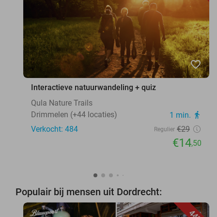
favorite_border
Interactieve natuurwandeling + quiz
Qula Nature Trails
Drimmelen (+44 locaties)
1 min.
directions_walk
Verkocht: 484
€29
Regulier
€14
,50
Populair bij mensen uit Dordrecht:
44%