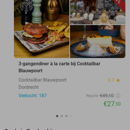
favorite_border
3-gangendiner à la carte bij Cocktailbar
Blauwpoort
Cocktailbar Blauwpoort
9.7
star
Dordrecht
Verkocht: 187
€49
,10
Regulier
€27
,50