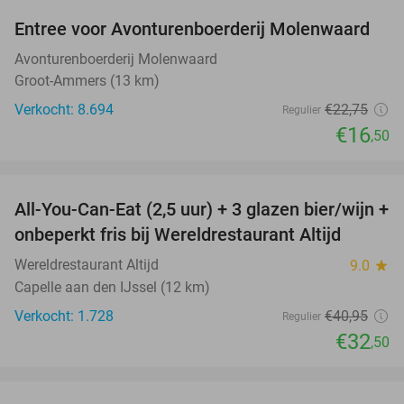
Entree voor Avonturenboerderij Molenwaard
27%
Avonturenboerderij Molenwaard
Groot-Ammers (13 km)
Verkocht: 8.694
€22
,75
Regulier
€16
,50
favorite_border
All-You-Can-Eat (2,5 uur) + 3 glazen bier/wijn +
21%
onbeperkt fris bij Wereldrestaurant Altijd
Wereldrestaurant Altijd
9.0
star
Capelle aan den IJssel (12 km)
Verkocht: 1.728
€40
,95
Regulier
€32
,50
favorite_border