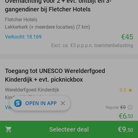
Overnachting voor 2 + evt. ontbijt en 3-
gangendiner bij Fletcher Hotels
Fletcher Hotels
Lekkerkerk (+ meerdere locaties) (7 km)
€45
Verkocht: 18.169
Excl. ca. €3 p.p.p.n. toeristenbelasting
favorite_border
Toegang tot UNESCO Werelderfgoed
28%
Kinderdijk + evt. picknickbox
Werelderfgoed Kinderdijk
9.5
star
Kinderdijk (7 km)
close
OPEN IN APP
Verkocht: 1.272
€9
Regulier
€6
,50
favorite_border
€9
shopping_cart
Selecteer deal
,50