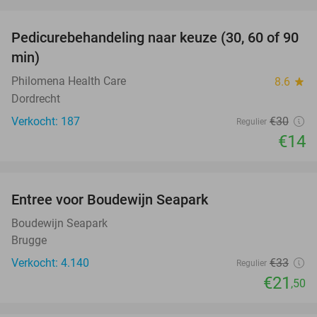
favorite_border
Pedicurebehandeling naar keuze (30, 60 of 90
53%
min)
Philomena Health Care
8.6
star
Dordrecht
Verkocht: 187
€30
Regulier
€14
favorite_border
Entree voor Boudewijn Seapark
35%
Boudewijn Seapark
Brugge
Verkocht: 4.140
€33
Regulier
€21
,50
favorite_border