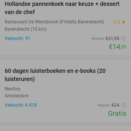
Hollandse pannenkoek naar keuze + dessert
34%
van de chef
Restaurant De Wensboom (Frittella Barendrecht)
9.8
star
Barendrecht (10 km)
Verkocht: 91
€21
,95
Regulier
€14
,50
favorite_border
100%
60 dagen luisterboeken en e-books (20
luisteruren)
Nextory
Amsterdam
Verkocht: 6.418
€24
Regulier
Gratis
favorite_border