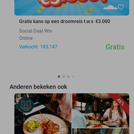
favorite_border
Gratis kans op een droomreis t.w.v. €3.000
Social Deal Win
Online
Gratis
Verkocht: 185.147
Anderen bekeken ook
46%