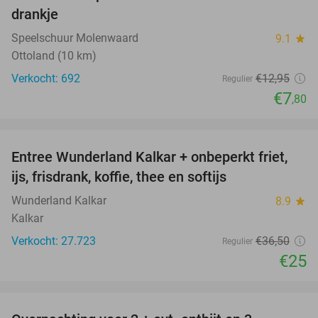
drankje
Speelschuur Molenwaard
9.1
star
Ottoland (10 km)
Verkocht: 692
€12
,95
Regulier
€7
,80
favorite_border
Entree Wunderland Kalkar + onbeperkt friet,
32%
ijs, frisdrank, koffie, thee en softijs
Wunderland Kalkar
8.9
star
Kalkar
Verkocht: 27.723
€36
,50
Regulier
€25
favorite_border