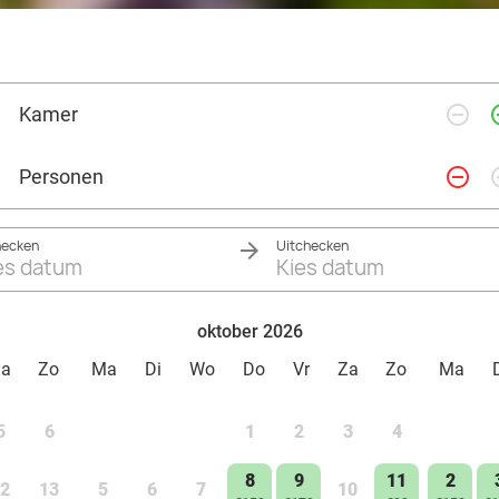
remove_circle_outline
add_ci
Kamer
remove_circle_outline
add_ci
Personen
hecken
Uitchecken
es datum
Kies datum
oktober 2026
Za
Zo
Ma
Di
Wo
Do
Vr
Za
Zo
Ma
5
6
1
2
3
4
8
9
11
2
2
13
5
6
7
10