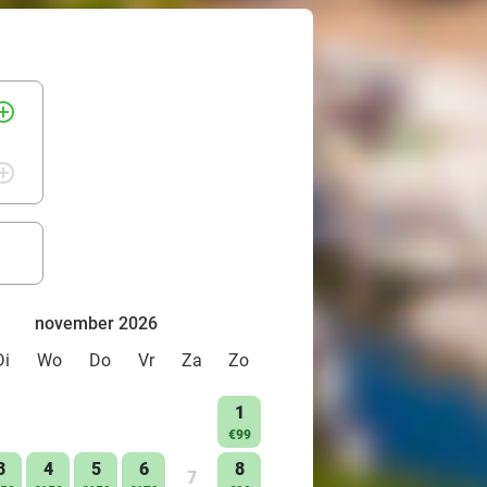
rcle_outline
rcle_outline
november 2026
Di
Wo
Do
Vr
Za
Zo
1
€99
3
4
5
6
8
7