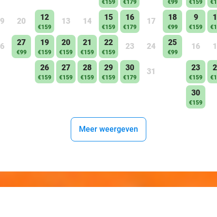
€159
€179
€99
€159
€1
12
15
16
18
9
1
9
20
13
14
17
€159
€159
€179
€99
€159
€1
27
19
20
21
22
25
6
23
24
16
1
€99
€159
€159
€159
€159
€99
26
27
28
29
30
23
2
31
€159
€159
€159
€159
€179
€159
€1
30
€159
Meer weergeven