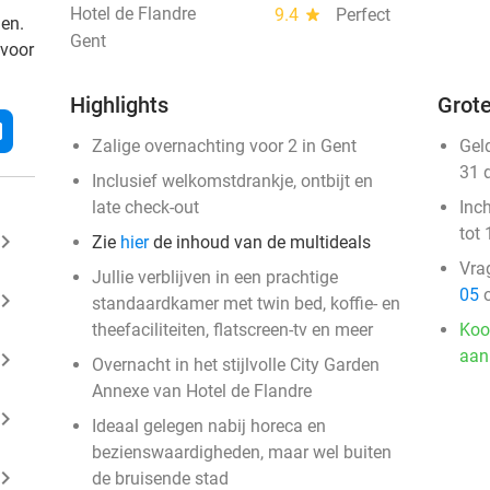
Hotel de Flandre
9.4
star
Perfect
den.
Gent
 voor
Highlights
Grote
l
Zalige overnachting voor 2 in Gent
Gel
31 
Inclusief welkomstdrankje, ontbijt en
late check-out
Inc
tot 
ard_arrow_right
Zie
hier
de inhoud van de multideals
Vra
Jullie verblijven in een prachtige
05
o
ard_arrow_right
standaardkamer met twin bed, koffie- en
theefaciliteiten, flatscreen-tv en meer
Koo
aan
ard_arrow_right
Overnacht in het stijlvolle City Garden
Annexe van Hotel de Flandre
ard_arrow_right
Ideaal gelegen nabij horeca en
bezienswaardigheden, maar wel buiten
ard_arrow_right
de bruisende stad