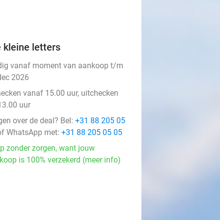
 kleine letters
dig vanaf moment van aankoop t/m
dec 2026
hecken vanaf 15.00 uur, uitchecken
13.00 uur
gen over de deal? Bel:
+31 88 205 05
f WhatsApp met:
+31 88 205 05 05
p zonder zorgen, want jouw
koop is 100% verzekerd (meer info)