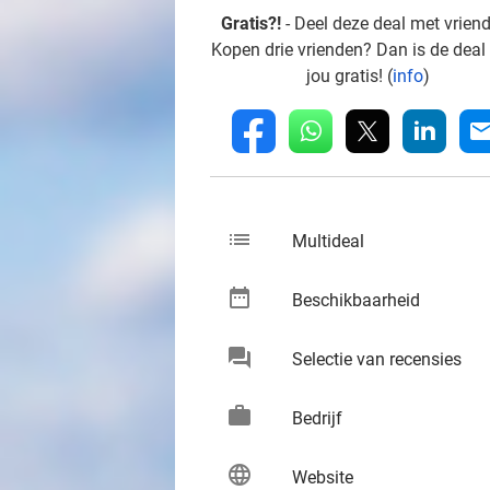
Gratis?!
- Deel deze deal met vrien
Kopen drie vrienden? Dan is de deal
jou gratis! (
info
)
whatsapp
linkedin
fb
mai
list
keybo
Multideal
date_range
keybo
Beschikbaarheid
chat
keybo
Selectie van recensies
work
keybo
Bedrijf
language
keybo
Website