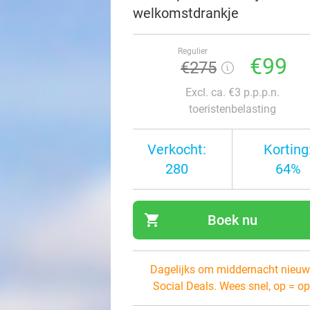
welkomstdrankje
Regulier
€99
€275
Excl. ca. €3 p.p.p.n.
toeristenbelasting
Verkocht:
Korting
280
64%
shopping_cart
Boek nu
navi
Dagelijks om middernacht nieuw
Social Deals. Wees snel, op = op