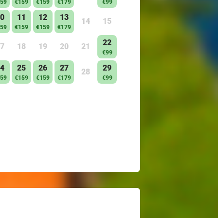
59
€159
€159
€179
€99
0
11
12
13
14
15
59
€159
€159
€179
22
7
18
19
20
21
€99
4
25
26
27
29
28
59
€159
€159
€179
€99