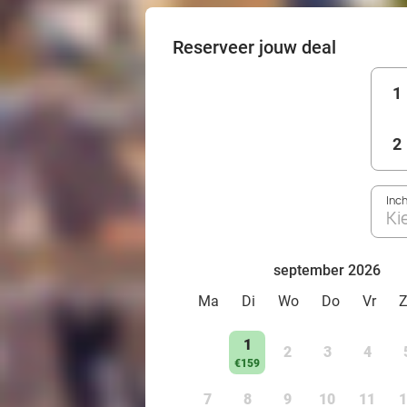
Reserveer jouw deal
1
2
Inc
Ki
september 2026
Ma
Di
Wo
Do
Vr
1
2
3
4
€159
7
8
9
10
11
1