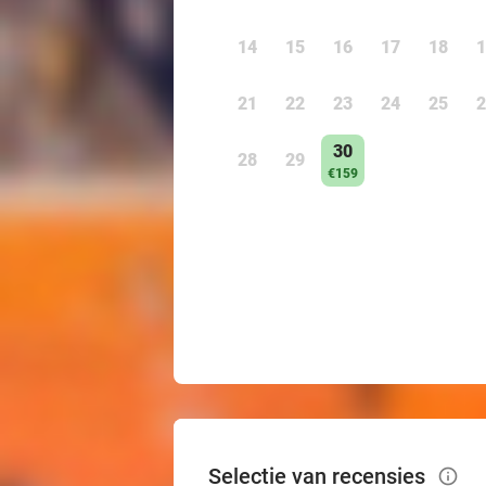
14
15
16
17
18
1
21
22
23
24
25
2
30
28
29
€159
Selectie van recensies
info_outlined