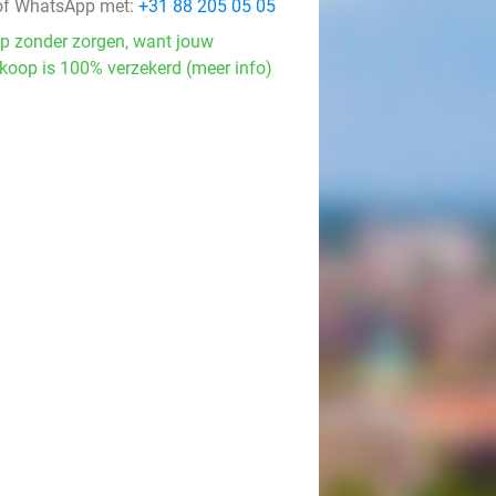
f WhatsApp met:
+31 88 205 05 05
p zonder zorgen, want jouw
koop is 100% verzekerd (meer info)