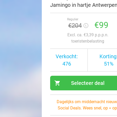
Jamingo in hartje Antwerpe
Regulier
€99
€204
Excl. ca. €3,39 p.p.p.n.
toeristenbelasting
Verkocht:
Korting
476
51%
shopping_cart
Selecteer deal
navi
Dagelijks om middernacht nieuw
Social Deals. Wees snel, op = op