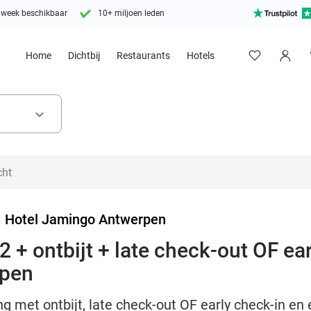
 week beschikbaar
10+ miljoen leden
Home
Dichtbij
Restaurants
Hotels
keyboard_arrow_down
>
Hotel Jamingo Antwerpen
 + ontbijt + late check-out OF ear
rpen
g met ontbijt, late check-out OF early check-in en 