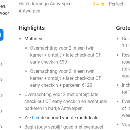
Hotel Jamingo Antwerpen
9.4
star
Perfect
den.
Antwerpen
 voor
Highlights
Grote
l
Multideal:
Gel
10 
Overnachting voor 2 in een twin
kamer + ontbijt + late check-out OF
Res
early check-in €99
rese
ard_arrow_right
(te 
Overnachting voor 2 in een twin
vou
kamer + ontbijt + late check-out OF
ard_arrow_right
early check-in + parkeren €120
Inc
tot 
Overnachting voor 2 met ontbijt, late
ard_arrow_right
check-out OF early check-in én eventueel
Eve
parkeren in hartje Antwerpen
of l
ard_arrow_right
wee
Zie
hier
de inhoud van de multideals
Vra
ard_arrow_right
Begin jouw verblijf goed met eventueel