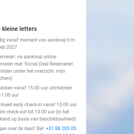
 kleine letters
dig vanaf moment van aankoop t/m
feb 2027
erveren:
na aankoop online
rveren met 'Social Deal Reserveren'
vinden onder het overzicht:
mijn
chers
)
hecken vanaf 15.00 uur, uitchecken
11.00 uur
ntueel early check-in vanaf 13.00 uur
ate check-out tot 13.00 uur (in het
kend op basis van beschikbaarheid)
gen over de deal? Bel:
+31 88 205 05