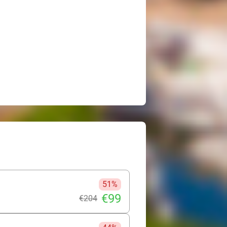
51%
€99
€204