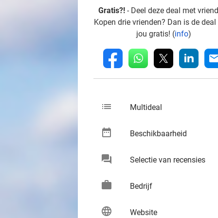
Gratis?!
- Deel deze deal met vrien
Kopen drie vrienden? Dan is de deal
jou gratis! (
info
)
whatsapp
linkedin
fb
mai
list
keybo
Multideal
date_range
keybo
Beschikbaarheid
chat
keybo
Selectie van recensies
work
keybo
Bedrijf
language
keybo
Website