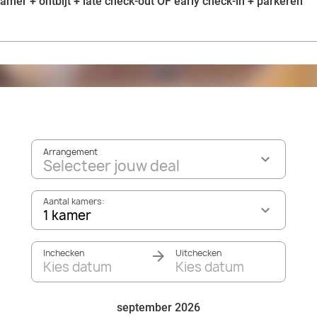
amer + ontbijt + late check-out OF early check-in + parkeren
Arrangement
Selecteer jouw deal
Aantal kamers:
1 kamer
Inchecken
Uitchecken
Kies datum
Kies datum
september 2026