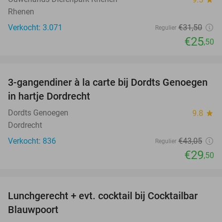
Rhenen
Verkocht: 3.071
€31
,50
Regulier
€25
,50
favorite_border
3-gangendiner à la carte bij Dordts Genoegen
31%
in hartje Dordrecht
Dordts Genoegen
9.8
star
Dordrecht
Verkocht: 836
€43
,05
Regulier
€29
,50
favorite_border
Lunchgerecht + evt. cocktail bij Cocktailbar
34%
Blauwpoort