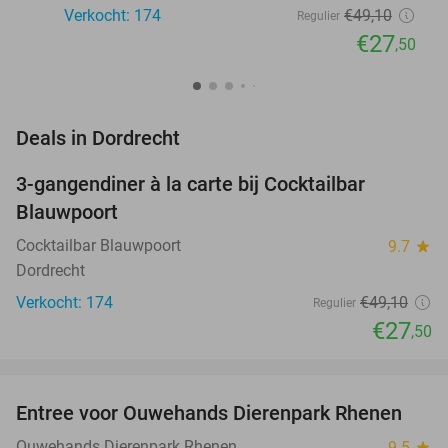
Verkocht: 174
€49
,10
Regulier
€27
,50
favorite_border
Deals in Dordrecht
3-gangendiner à la carte bij Cocktailbar
44%
Blauwpoort
Cocktailbar Blauwpoort
9.7
star
Dordrecht
Verkocht: 174
€49
,10
Regulier
€27
,50
favorite_border
Entree voor Ouwehands Dierenpark Rhenen
19%
Ouwehands Dierenpark Rhenen
9.5
star