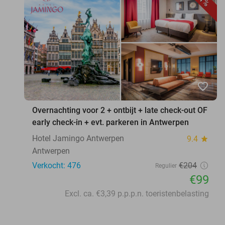
favorite_border
Overnachting voor 2 + ontbijt + late check-out OF
early check-in + evt. parkeren in Antwerpen
Hotel Jamingo Antwerpen
9.4
star
Antwerpen
Verkocht: 476
€204
Regulier
€99
Excl. ca. €3,39 p.p.p.n. toeristenbelasting