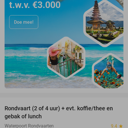
t.w.v. €3.000
Doe mee!
favorite_border
Rondvaart (2 of 4 uur) + evt. koffie/thee en
61%
gebak of lunch
Waterpoort Rondvaarten
9.4
star