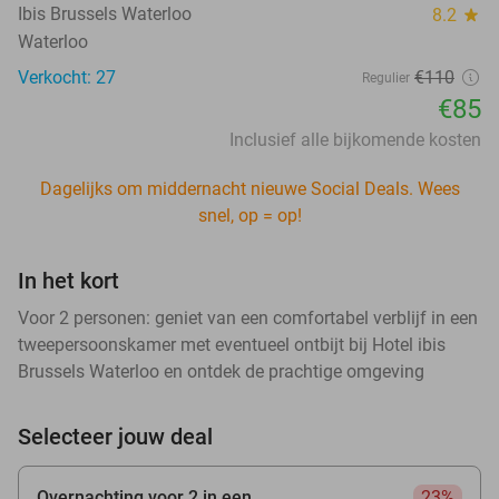
Ibis Brussels Waterloo
8.2
star
Waterloo
Verkocht: 27
€110
Regulier
€85
Inclusief alle bijkomende kosten
Dagelijks om middernacht nieuwe Social Deals. Wees
snel, op = op!
In het kort
Voor 2 personen: geniet van een comfortabel verblijf in een
tweepersoonskamer met eventueel ontbijt bij Hotel ibis
Brussels Waterloo en ontdek de prachtige omgeving
Selecteer jouw deal
Overnachting voor 2 in een
23%