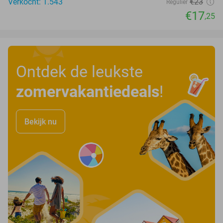
Verkocht: 1.543
€23
Regulier
€17
,25
Ontdek de leukste
zomervakantiedeals
!
Bekijk nu