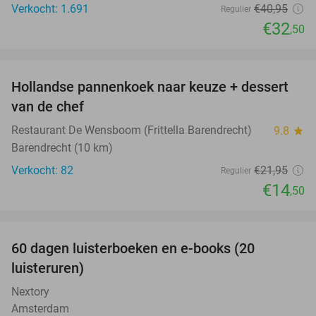
Verkocht: 1.691
€40
,95
Regulier
€32
,50
favorite_border
Hollandse pannenkoek naar keuze + dessert
34%
van de chef
Restaurant De Wensboom (Frittella Barendrecht)
9.8
star
Barendrecht (10 km)
Verkocht: 82
€21
,95
Regulier
€14
,50
favorite_border
100%
60 dagen luisterboeken en e-books (20
luisteruren)
Nextory
Amsterdam