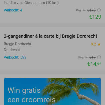
Hardinxveld-Giessendam (10 km)
Verkocht: 4
€179
Regulier
€129
favorite_border
2-gangendiner à la carte bij Bregje Dordrecht
12%
Bregje Dordrecht
9.2
star
Dordrecht
Verkocht: 599
€17
Regulier
€14
,95
Win gratis
een droomreis