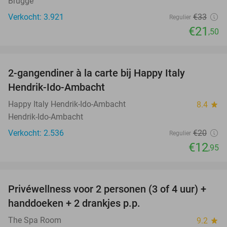
Brugge
Verkocht: 3.921
€33
Regulier
€21
,50
favorite_border
2-gangendiner à la carte bij Happy Italy
35%
Hendrik-Ido-Ambacht
Happy Italy Hendrik-Ido-Ambacht
8.4
star
Hendrik-Ido-Ambacht
Verkocht: 2.536
€20
Regulier
€12
,95
favorite_border
Privéwellness voor 2 personen (3 of 4 uur) +
28%
handdoeken + 2 drankjes p.p.
The Spa Room
9.2
star