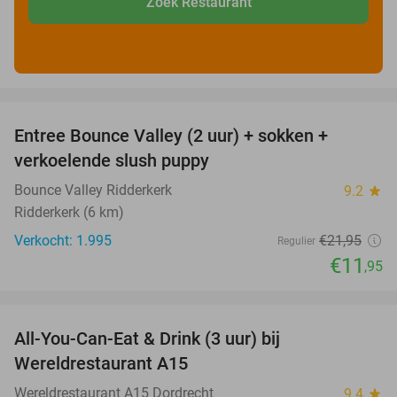
Zoek Restaurant
favorite_border
Entree Bounce Valley (2 uur) + sokken +
46%
verkoelende slush puppy
Bounce Valley Ridderkerk
9.2
star
Ridderkerk (6 km)
Verkocht: 1.995
€21
,95
Regulier
€11
,95
favorite_border
All-You-Can-Eat & Drink (3 uur) bij
19%
Wereldrestaurant A15
Wereldrestaurant A15 Dordrecht
9.4
star