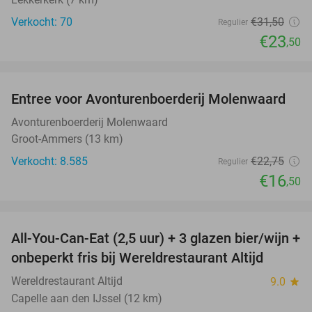
Verkocht: 70
€31
,50
Regulier
€23
,50
favorite_border
Entree voor Avonturenboerderij Molenwaard
27%
Avonturenboerderij Molenwaard
Groot-Ammers (13 km)
Verkocht: 8.585
€22
,75
Regulier
€16
,50
favorite_border
All-You-Can-Eat (2,5 uur) + 3 glazen bier/wijn +
21%
onbeperkt fris bij Wereldrestaurant Altijd
Wereldrestaurant Altijd
9.0
star
Capelle aan den IJssel (12 km)