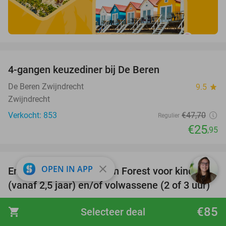
favorite_border
4-gangen keuzediner bij De Beren
46%
De Beren Zwijndrecht
9.5
star
Zwijndrecht
Verkocht: 853
€47
,70
Regulier
€25
,95
favorite_border
close
OPEN IN APP
Entreeticket klimbos Fun Forest voor kind
30%
(vanaf 2,5 jaar) en/of volwassene (2 of 3 uur)
Fun Forest Rotterdam
9.3
star
€85
shopping_cart
Selecteer deal
Rotterdam (15 km)