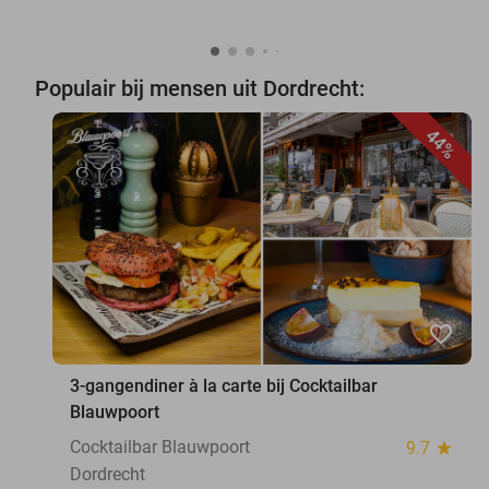
Populair bij mensen uit Dordrecht:
44%
favorite_border
3-gangendiner à la carte bij Cocktailbar
Blauwpoort
Cocktailbar Blauwpoort
9.7
star
Dordrecht