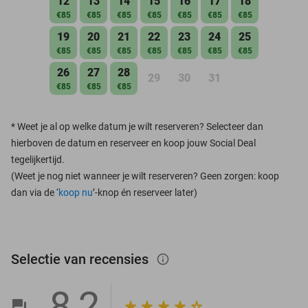
12
13
14
15
16
17
18
€85
€85
€85
€85
€85
€85
€85
19
20
21
22
23
24
25
€85
€85
€85
€85
€85
€85
€85
26
27
28
29
30
31
€85
€85
€85
*
Weet je al op welke datum je wilt reserveren? Selecteer dan
hierboven de datum en reserveer en koop jouw Social Deal
tegelijkertijd.
(Weet je nog niet wanneer je wilt reserveren? Geen zorgen: koop
dan via de ‘
koop nu
’-knop én reserveer later)
Selectie van recensies
info_outlined
8,2