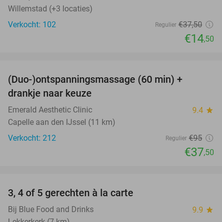
Willemstad (+3 locaties)
Verkocht: 102
€37
,50
Regulier
€14
,50
favorite_border
(Duo-)ontspanningsmassage (60 min) +
61%
drankje naar keuze
Emerald Aesthetic Clinic
9.4
star
Capelle aan den IJssel (11 km)
Verkocht: 212
€95
Regulier
€37
,50
favorite_border
3, 4 of 5 gerechten à la carte
25%
Bij Blue Food and Drinks
9.9
star
Lekkerkerk (7 km)