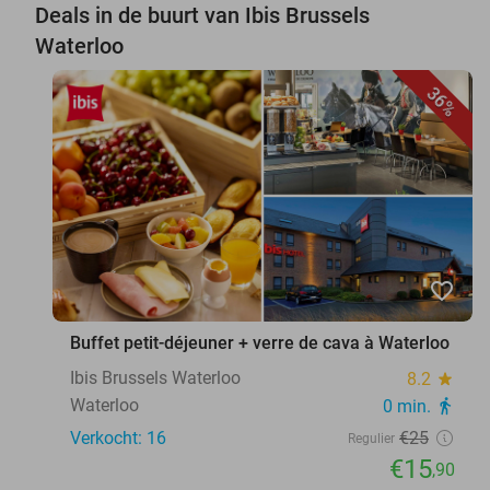
Deals in de buurt van Ibis Brussels
Waterloo
36%
favorite_border
Buffet petit-déjeuner + verre de cava à Waterloo
Ibis Brussels Waterloo
8.2
star
Waterloo
0 min.
directions_walk
Verkocht: 16
€25
Regulier
€15
,90