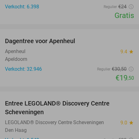
Verkocht: 6.398
€24
Regulier
Gratis
favorite_border
Dagentree voor Apenheul
36%
Apenheul
9.4
star
Apeldoorn
Verkocht: 32.946
€30
,50
Regulier
€19
,50
favorite_border
Entree LEGOLAND® Discovery Centre
25%
Scheveningen
LEGOLAND® Discovery Centre Scheveningen
9.0
star
Den Haag