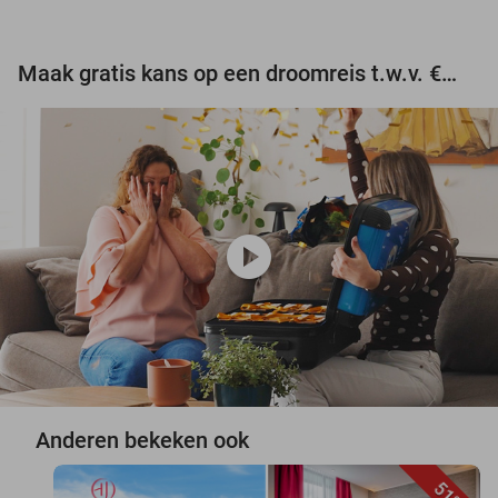
Maak gratis kans op een droomreis t.w.v. €3.000!
play_circle
Anderen bekeken ook
51%