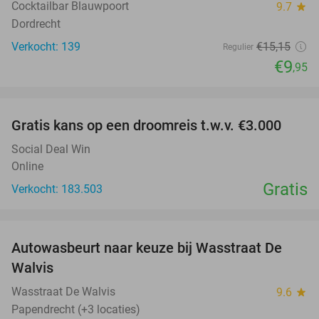
Cocktailbar Blauwpoort
9.7
star
Dordrecht
Verkocht: 139
€15
,15
Regulier
€9
,95
favorite_border
Gratis kans op een droomreis t.w.v. €3.000
Social Deal Win
Online
Gratis
Verkocht: 183.503
favorite_border
Autowasbeurt naar keuze bij Wasstraat De
29%
Walvis
Wasstraat De Walvis
9.6
star
Papendrecht (+3 locaties)