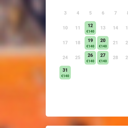
3
4
5
6
7
12
10
11
13
14
1
€140
19
20
17
18
21
2
€140
€140
26
27
24
25
28
2
€140
€140
31
€140