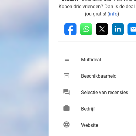
Kopen drie vrienden? Dan is de deal
jou gratis! (
info
)
whatsapp
linkedin
fb
mai
list
keybo
Multideal
date_range
keybo
Beschikbaarheid
chat
keybo
Selectie van recensies
work
keybo
Bedrijf
language
keybo
Website