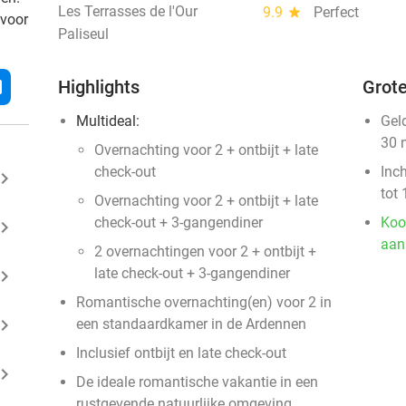
Les Terrasses de l'Our
9.9
star
Perfect
 voor
Paliseul
l
Highlights
Grote
Multideal:
Gel
30 
Overnachting voor 2 + ontbijt + late
check-out
Inc
ard_arrow_right
tot 
Overnachting voor 2 + ontbijt + late
check-out + 3-gangendiner
Koo
ard_arrow_right
aan
2 overnachtingen voor 2 + ontbijt +
late check-out + 3-gangendiner
ard_arrow_right
Romantische overnachting(en) voor 2 in
ard_arrow_right
een standaardkamer in de Ardennen
Inclusief ontbijt en late check-out
ard_arrow_right
De ideale romantische vakantie in een
rustgevende natuurlijke omgeving