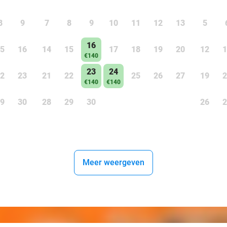
8
9
7
8
9
10
11
12
13
5
16
5
16
14
15
17
18
19
20
12
1
€140
23
24
2
23
21
22
25
26
27
19
2
€140
€140
9
30
28
29
30
26
2
Meer weergeven