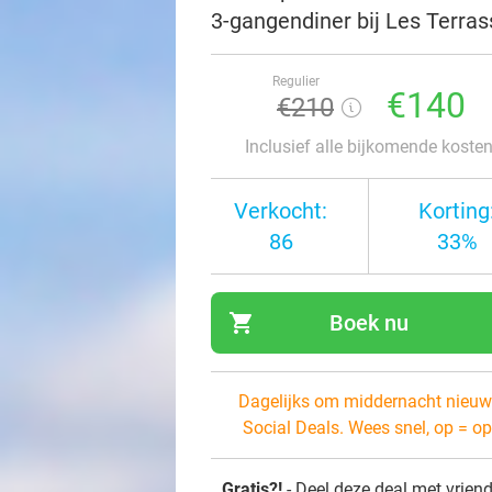
3-gangendiner bij Les Terras
Regulier
€140
€210
Inclusief alle bijkomende koste
Verkocht:
Korting
86
33%
shopping_cart
Boek nu
navi
Dagelijks om middernacht nieuw
Social Deals. Wees snel, op = op
Gratis?!
- Deel deze deal met vrien