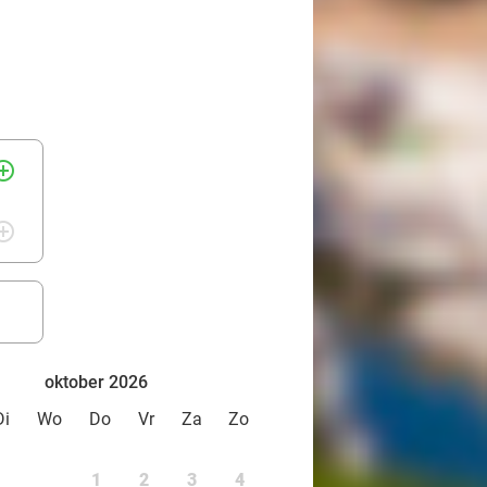
rcle_outline
rcle_outline
oktober 2026
Di
Wo
Do
Vr
Za
Zo
1
2
3
4