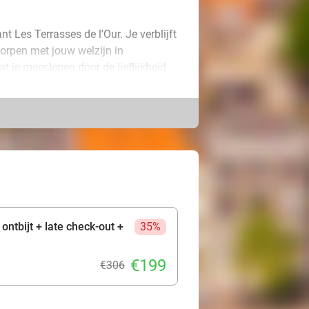
t Les Terrasses de l'Our. Je verblijft
tworpen met jouw welzijn in
 je meeslepen door de lieflijkheid
omisch ontbijt op je te wachten, met
del hand in hand over de paden van
orpjes zoals Rochehaut, Bouillon en
looiende landschap. Om jouw verblijf
gangendiner in de elegante setting
erblijf, met natuur, smaken en
ontbijt + late check-out +
35%
€199
€306