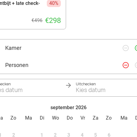
tbijt + late check-
40%
€298
€496
remove_circle_outline
add_ci
Kamer
remove_circle_outline
add_ci
Personen
hecken
Uitchecken
es datum
Kies datum
september 2026
Za
Zo
Ma
Di
Wo
Do
Vr
Za
Zo
Ma
1
2
1
2
3
4
5
6