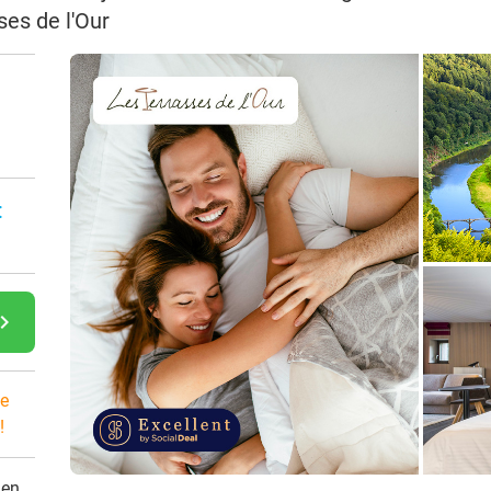
ses de l'Our
n
:
gate_next
e
!
den.