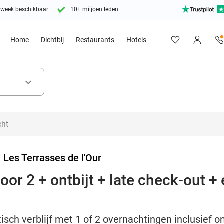
 week beschikbaar
10+ miljoen leden
Home
Dichtbij
Restaurants
Hotels
keyboard_arrow_down
>
Les Terrasses de l'Our
or 2 + ontbijt + late check-out + e
ch verblijf met 1 of 2 overnachtingen inclusief ont