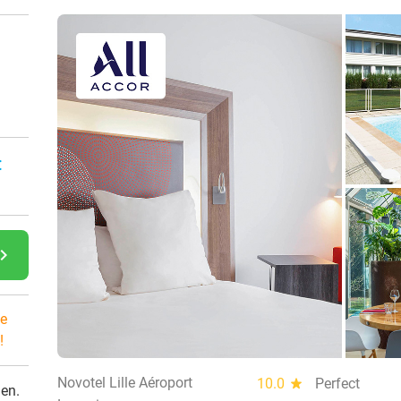
:
gate_next
e
!
Novotel Lille Aéroport
10.0
star
Perfect
den.