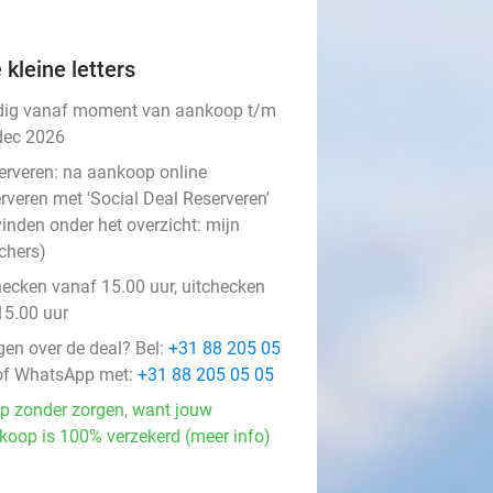
 kleine letters
dig vanaf moment van aankoop t/m
dec 2026
erveren:
na aankoop online
rveren met 'Social Deal Reserveren'
vinden onder het overzicht:
mijn
chers
)
hecken vanaf 15.00 uur, uitchecken
15.00 uur
gen over de deal? Bel:
+31 88 205 05
f WhatsApp met:
+31 88 205 05 05
p zonder zorgen, want jouw
koop is 100% verzekerd (meer info)