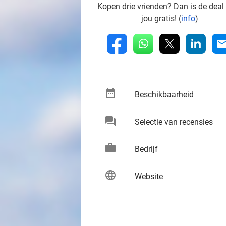
Kopen drie vrienden? Dan is de deal
jou gratis! (
info
)
whatsapp
linkedin
fb
mai
date_range
keybo
Beschikbaarheid
chat
keybo
Selectie van recensies
work
keybo
Bedrijf
language
keybo
Website