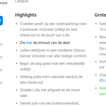
Lesquin
 voor
Highlights
Grote
l
Trakteer jezelf op een overnachting voor
Gel
2 personen inclusief ontbijt en late
12 
check-out in de buurt van Lille
Res
Zie
hier
de inhoud van de deal
rese
ard_arrow_right
(te 
Jullie verblijven in een moderne Classic-
vou
kamer, voorzien van alle nodige comfort
ard_arrow_right
Inc
Begin de dag goed met een verrukkelijk
tot 
ontbijt
ard_arrow_right
Vra
Verleng jullie mini-vakantie dankzij de
05
o
ard_arrow_right
late check-out
Koo
Ontdek Lille, het erfgoed en de must-
aan
sees
Geniet ook van het buitenzwembad,