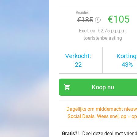
Regulier
€105
€185
Excl. ca. €2,75 p.p.p.n.
toeristenbelasting
Verkocht:
Korting
22
43%
shopping_cart
Koop nu
navi
Dagelijks om middernacht nieuw
Social Deals. Wees snel, op = op
Gratis?!
- Deel deze deal met vrien