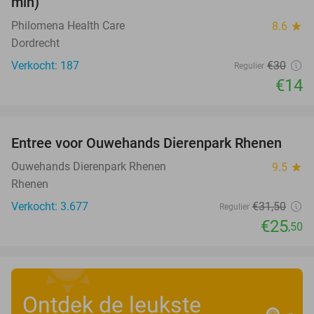
min)
Philomena Health Care
8.6
star
Dordrecht
Verkocht: 187
€30
Regulier
€14
favorite_border
Entree voor Ouwehands Dierenpark Rhenen
19%
Ouwehands Dierenpark Rhenen
9.5
star
Rhenen
Verkocht: 3.677
€31
,50
Regulier
€25
,50
Ontdek de leukste