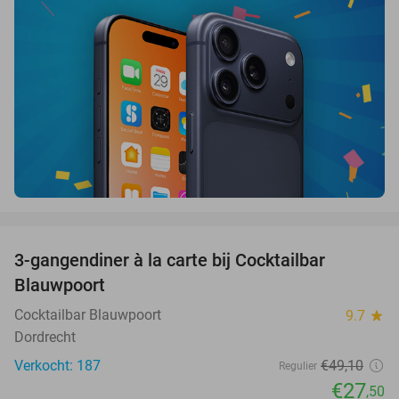
favorite_border
3-gangendiner à la carte bij Cocktailbar
44%
Blauwpoort
Cocktailbar Blauwpoort
9.7
star
Dordrecht
Verkocht: 187
€49
,10
Regulier
€27
,50