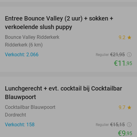
favorite_border
Entree Bounce Valley (2 uur) + sokken +
46%
verkoelende slush puppy
Bounce Valley Ridderkerk
9.2
star
Ridderkerk (6 km)
Verkocht: 2.066
€21
,95
Regulier
€11
,95
favorite_border
Lunchgerecht + evt. cocktail bij Cocktailbar
34%
Blauwpoort
Cocktailbar Blauwpoort
9.7
star
Dordrecht
Verkocht: 158
€15
,15
Regulier
€9
,95