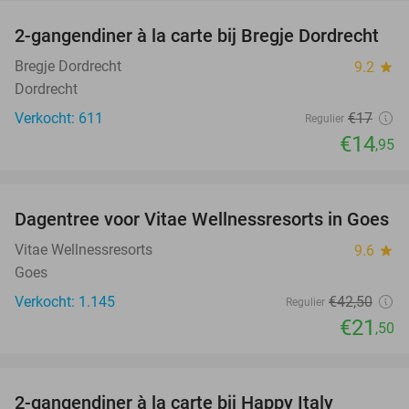
2-gangendiner à la carte bij Bregje Dordrecht
12%
Bregje Dordrecht
9.2
star
Dordrecht
Verkocht: 611
€17
Regulier
€14
,95
favorite_border
Dagentree voor Vitae Wellnessresorts in Goes
49%
Vitae Wellnessresorts
9.6
star
Goes
Verkocht: 1.145
€42
,50
Regulier
€21
,50
favorite_border
2-gangendiner à la carte bij Happy Italy