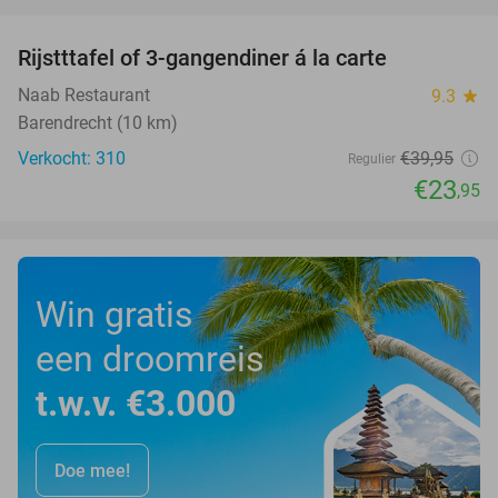
favorite_border
Rijstttafel of 3-gangendiner á la carte
40%
Naab Restaurant
9.3
star
Barendrecht (10 km)
Verkocht: 310
€39
,95
Regulier
€23
,95
Win gratis
een droomreis
t.w.v. €3.000
Doe mee!