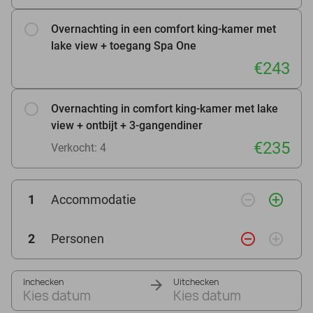
Overnachting in een comfort king-kamer met
lake view + toegang Spa One
€243
Overnachting in comfort king-kamer met lake
view + ontbijt + 3-gangendiner
€235
Verkocht: 4
remove_circle_outline
add_circle_outline
1
Accommodatie
remove_circle_outline
add_circle_outline
2
Personen
Inchecken
Uitchecken
Kies datum
Kies datum