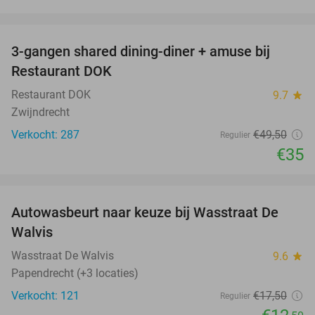
favorite_border
3-gangen shared dining-diner + amuse bij
29%
Restaurant DOK
Restaurant DOK
9.7
star
Zwijndrecht
Verkocht: 287
€49
,50
Regulier
€35
favorite_border
Autowasbeurt naar keuze bij Wasstraat De
29%
Walvis
Wasstraat De Walvis
9.6
star
Papendrecht (+3 locaties)
Verkocht: 121
€17
,50
Regulier