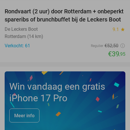
Rondvaart (2 uur) door Rotterdam + onbeperkt
24%
spareribs of brunchbuffet bij de Leckers Boot
De Leckers Boot
9.1
star
Rotterdam (14 km)
Verkocht: 61
€52
,50
Regulier
€39
,95
Win vandaag een gratis
iPhone 17 Pro
Meer info