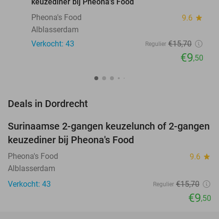
keuzediner bij Pheona's Food
Pheona's Food
9.6
star
Alblasserdam
Verkocht: 43
€15
,70
Regulier
€9
,50
favorite_border
Deals in Dordrecht
Surinaamse 2-gangen keuzelunch of 2-gangen
39%
keuzediner bij Pheona's Food
Pheona's Food
9.6
star
Alblasserdam
Verkocht: 43
€15
,70
Regulier
€9
,50
favorite_border