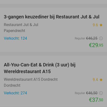
favorite_border
3-gangen keuzediner bij Restaurant Jut & Jul
35%
Restaurant Jut & Jul
9.6
star
Papendrecht
Verkocht: 124
€46
,25
Regulier
€29
,95
favorite_border
All-You-Can-Eat & Drink (3 uur) bij
19%
Wereldrestaurant A15
Wereldrestaurant A15 Dordrecht
9.4
star
Dordrecht
Verkocht: 274
€46
,50
Regulier
€37
,50