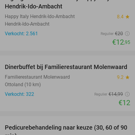
35%
Hendrik-Ido-Ambacht
Happy Italy Hendrik-Ido-Ambacht
8.4
star
Hendrik-Ido-Ambacht
Verkocht: 2.561
€20
Regulier
€12
,95
favorite_border
Dinerbuffet bij Familierestaurant Molenwaard
20%
Familierestaurant Molenwaard
9.2
star
Ottoland (10 km)
Verkocht: 322
€14
,99
Regulier
€12
favorite_border
Pedicurebehandeling naar keuze (30, 60 of 90
53%