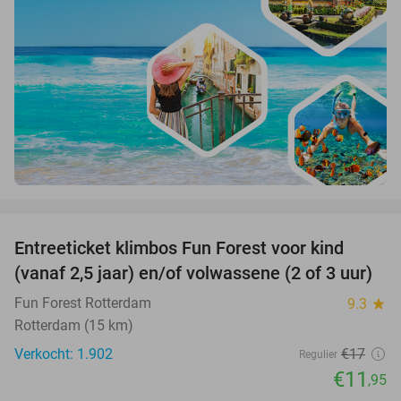
favorite_border
Entreeticket klimbos Fun Forest voor kind
30%
(vanaf 2,5 jaar) en/of volwassene (2 of 3 uur)
Fun Forest Rotterdam
9.3
star
Rotterdam (15 km)
Verkocht: 1.902
€17
Regulier
€11
,95