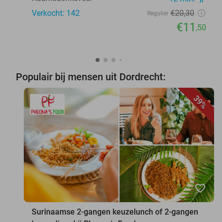
Verkocht: 142
€20
,30
Regulier
€11
,50
Populair bij mensen uit Dordrecht:
39%
favorite_border
Surinaamse 2-gangen keuzelunch of 2-gangen