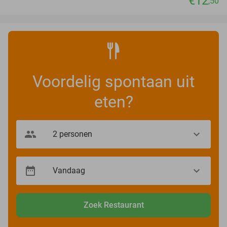
€12
,50
Voordelig spontaan uit
eten?
Zoek Restaurant