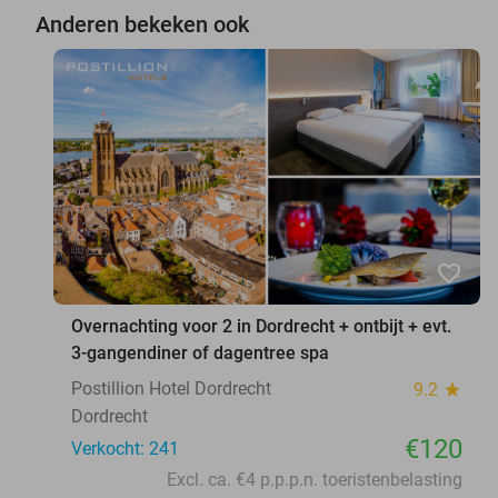
Anderen bekeken ook
favorite_border
Overnachting voor 2 in Dordrecht + ontbijt + evt.
3-gangendiner of dagentree spa
Postillion Hotel Dordrecht
9.2
star
Dordrecht
€120
Verkocht: 241
Excl. ca. €4 p.p.p.n. toeristenbelasting