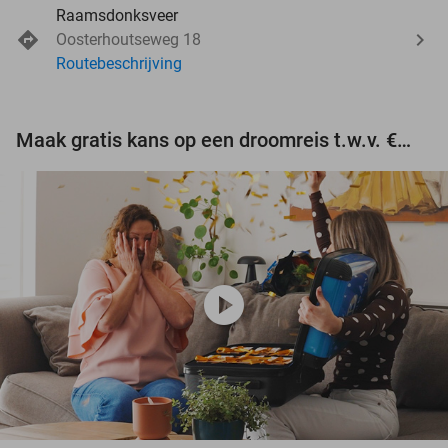
Raamsdonksveer
Oosterhoutseweg 18
Routebeschrijving
Maak gratis kans op een droomreis t.w.v. €3.000!
play_circle