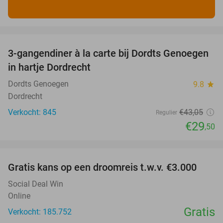
favorite_border
3-gangendiner à la carte bij Dordts Genoegen
31%
in hartje Dordrecht
Dordts Genoegen
9.8
star
Dordrecht
Verkocht: 845
€43
,05
Regulier
€29
,50
favorite_border
Gratis kans op een droomreis t.w.v. €3.000
Social Deal Win
Online
Gratis
Verkocht: 185.752