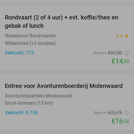
favorite_border
Rondvaart (2 of 4 uur) + evt. koffie/thee en
61%
gebak of lunch
Waterpoort Rondvaarten
9.4
star
Willemstad (+3 locaties)
Verkocht: 113
€37
,50
Regulier
€14
,50
favorite_border
Entree voor Avonturenboerderij Molenwaard
27%
Avonturenboerderij Molenwaard
Groot-Ammers (13 km)
Verkocht: 8.736
€22
,75
Regulier
€16
,50
favorite_border