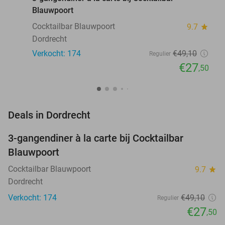
Blauwpoort
Cocktailbar Blauwpoort
9.7
star
Dordrecht
Verkocht: 174
€49
,10
Regulier
€27
,50
favorite_border
Deals in Dordrecht
3-gangendiner à la carte bij Cocktailbar
44%
Blauwpoort
Cocktailbar Blauwpoort
9.7
star
Dordrecht
Verkocht: 174
€49
,10
Regulier
€27
,50