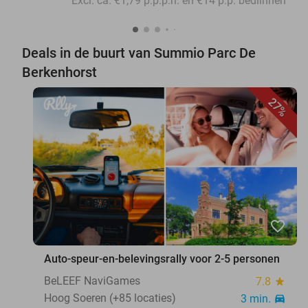
Excl. ca. €1,79 p.p.p.n. en €14 p.p. bedlinnen
Deals in de buurt van Summio Parc De
Berkenhorst
27%
favorite_border
Auto-speur-en-belevingsrally voor 2-5 personen
BeLEEF NaviGames
7.8
star
Hoog Soeren (+85 locaties)
3 min.
directions_car