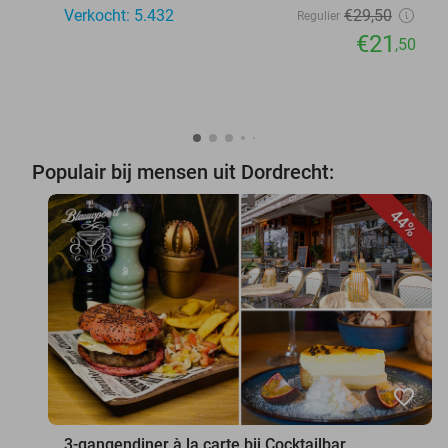
Verkocht: 5.432
€29
,50
Regulier
€21
,50
Populair bij mensen uit Dordrecht:
44%
favorite_border
3-gangendiner à la carte bij Cocktailbar