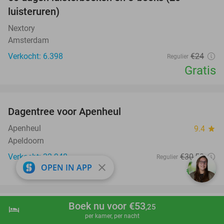
100%
luisteruren)
Nextory
Amsterdam
Verkocht: 6.398
€24
Regulier
Gratis
favorite_border
Dagentree voor Apenheul
36%
Apenheul
9.4
star
Apeldoorn
Verkocht: 32.948
€30
,50
Regulier
close
OPEN IN APP
€19
,50
favorite_border
Boek nu voor €53
,25
hotel
shopping_cart
Boek nu
navigate_next
Entree LEGOLAND® Discovery Centre
25%
per kamer, per nacht