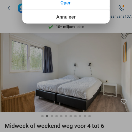
Open
7 dagen per week beschikbaar
10+ miljoen leden
Annuleer
Bereikbaar vanaf 07
9,4
op basis van
205.983 reviews
Ontdek 15.000+ deals
7 dagen per week beschikbaar
10+ miljoen leden
favorite_border
Midweek of weekend weg voor 4 tot 6