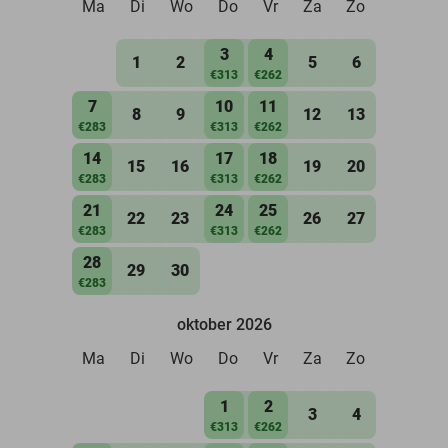
Ma
Di
Wo
Do
Vr
Za
Zo
3
4
1
2
5
6
€313
€262
7
10
11
8
9
12
13
€283
€313
€262
14
17
18
15
16
19
20
€283
€313
€262
21
24
25
22
23
26
27
€283
€313
€262
28
29
30
€283
oktober 2026
Ma
Di
Wo
Do
Vr
Za
Zo
1
2
3
4
€313
€262