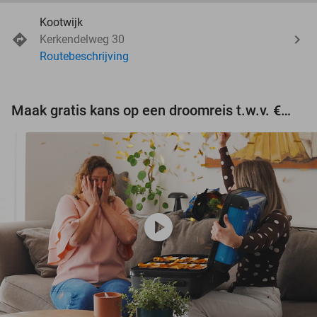
Kootwijk
Kerkendelweg 30
Routebeschrijving
Maak gratis kans op een droomreis t.w.v. €3.000!
play_circle