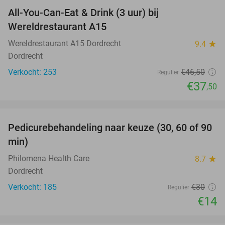
All-You-Can-Eat & Drink (3 uur) bij
19%
Wereldrestaurant A15
Wereldrestaurant A15 Dordrecht
9.4
star
Dordrecht
Verkocht: 253
€46
,50
Regulier
€37
,50
favorite_border
Pedicurebehandeling naar keuze (30, 60 of 90
53%
min)
Philomena Health Care
8.7
star
Dordrecht
Verkocht: 185
€30
Regulier
€14
favorite_border