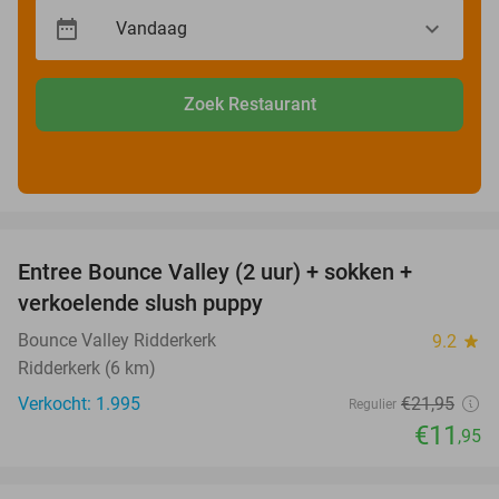
Zoek Restaurant
favorite_border
Entree Bounce Valley (2 uur) + sokken +
46%
verkoelende slush puppy
Bounce Valley Ridderkerk
9.2
star
Ridderkerk (6 km)
Verkocht: 1.995
€21
,95
Regulier
€11
,95
favorite_border