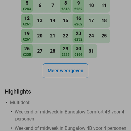
5
8
9
6
7
10
11
€283
€313
€262
12
16
13
14
15
17
18
€261
€262
19
23
20
21
22
24
25
€261
€232
26
29
30
27
28
31
€235
€235
€196
Meer weergeven
Highlights
Multideal:
Weekend of midweek in Bungalow Comfort 4B voor 4
personen
Weekend of midweek in Bungalow 4B voor 4 personen