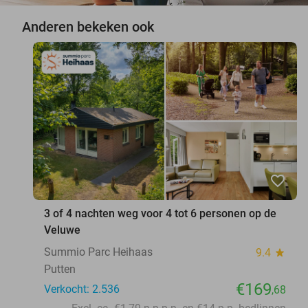
Anderen bekeken ook
favorite_border
3 of 4 nachten weg voor 4 tot 6 personen op de
Veluwe
Summio Parc Heihaas
9.4
star
Putten
€169
Verkocht: 2.536
,68