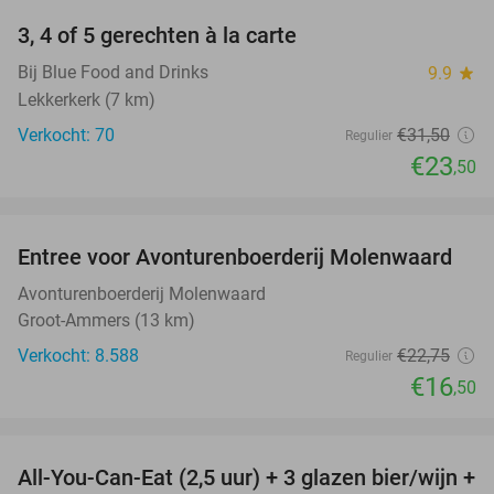
3, 4 of 5 gerechten à la carte
25%
Bij Blue Food and Drinks
9.9
star
Lekkerkerk (7 km)
Verkocht: 70
€31
,50
Regulier
€23
,50
favorite_border
Entree voor Avonturenboerderij Molenwaard
27%
Avonturenboerderij Molenwaard
Groot-Ammers (13 km)
Verkocht: 8.588
€22
,75
Regulier
€16
,50
favorite_border
All-You-Can-Eat (2,5 uur) + 3 glazen bier/wijn +
21%