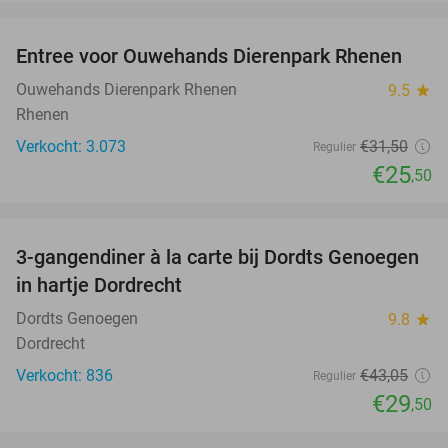
favorite_border
Entree voor Ouwehands Dierenpark Rhenen
19%
Ouwehands Dierenpark Rhenen
9.5
star
Rhenen
Verkocht: 3.073
€31
,50
Regulier
€25
,50
favorite_border
3-gangendiner à la carte bij Dordts Genoegen
31%
in hartje Dordrecht
Dordts Genoegen
9.8
star
Dordrecht
Verkocht: 836
€43
,05
Regulier
€29
,50
favorite_border