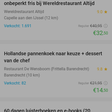
onbeperkt fris bij Wereldrestaurant Altijd
Wereldrestaurant Altijd
9.0
star
Capelle aan den IJssel (12 km)
Verkocht: 1.691
€40
,95
Regulier
€32
,50
favorite_border
Hollandse pannenkoek naar keuze + dessert
34%
van de chef
Restaurant De Wensboom (Frittella Barendrecht)
9.8
star
Barendrecht (10 km)
Verkocht: 82
€21
,95
Regulier
€14
,50
favorite_border
60 dagen luisterboeken en e-books (20