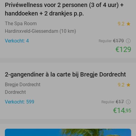
Privéwellness voor 2 personen (3 of 4 uur) +
28%
handdoeken + 2 drankjes p.p.
The Spa Room
9.2
star
Hardinxveld-Giessendam (10 km)
Verkocht: 4
€179
Regulier
€129
favorite_border
2-gangendiner à la carte bij Bregje Dordrecht
12%
Bregje Dordrecht
9.2
star
Dordrecht
Verkocht: 599
€17
Regulier
€14
,95