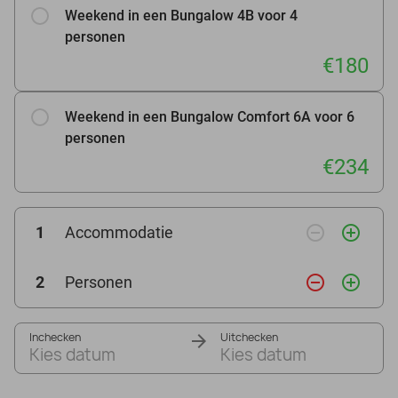
Weekend in een Bungalow 4B voor 4
personen
€180
Weekend in een Bungalow Comfort 6A voor 6
personen
€234
remove_circle_outline
add_circle_outline
1
Accommodatie
remove_circle_outline
add_circle_outline
2
Personen
Inchecken
Uitchecken
Kies datum
Kies datum