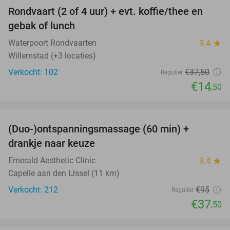
Rondvaart (2 of 4 uur) + evt. koffie/thee en
61%
gebak of lunch
Waterpoort Rondvaarten
9.4
star
Willemstad (+3 locaties)
Verkocht: 102
€37
,50
Regulier
€14
,50
favorite_border
(Duo-)ontspanningsmassage (60 min) +
61%
drankje naar keuze
Emerald Aesthetic Clinic
9.4
star
Capelle aan den IJssel (11 km)
Verkocht: 212
€95
Regulier
€37
,50
favorite_border