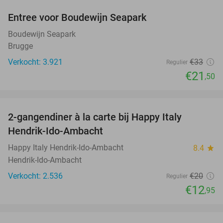
Entree voor Boudewijn Seapark
35%
Boudewijn Seapark
Brugge
Verkocht: 3.921
€33
Regulier
€21
,50
favorite_border
2-gangendiner à la carte bij Happy Italy
35%
Hendrik-Ido-Ambacht
Happy Italy Hendrik-Ido-Ambacht
8.4
star
Hendrik-Ido-Ambacht
Verkocht: 2.536
€20
Regulier
€12
,95
favorite_border