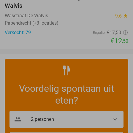
Walvis
Wasstraat De Walvis
9.6
star
Papendrecht (+3 locaties)
Verkocht: 79
€17
,50
Regulier
€12
,50
Voordelig spontaan uit
eten?