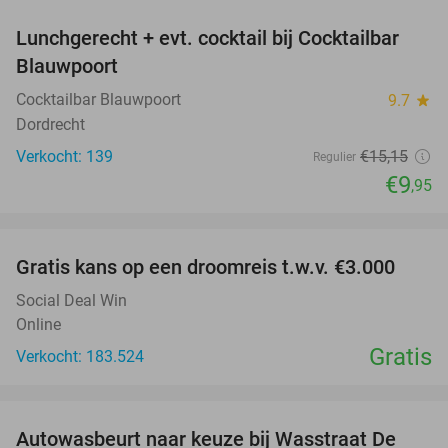
Lunchgerecht + evt. cocktail bij Cocktailbar
34%
Blauwpoort
Cocktailbar Blauwpoort
9.7
star
Dordrecht
Verkocht: 139
€15
,15
Regulier
€9
,95
favorite_border
Gratis kans op een droomreis t.w.v. €3.000
Social Deal Win
Online
Gratis
Verkocht: 183.524
favorite_border
Autowasbeurt naar keuze bij Wasstraat De
29%