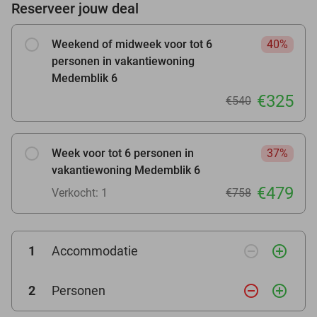
Reserveer jouw deal
Weekend of midweek voor tot 6
40%
personen in vakantiewoning
Medemblik 6
€325
€540
Week voor tot 6 personen in
37%
vakantiewoning Medemblik 6
€479
Verkocht: 1
€758
remove_circle_outline
add_circle_outline
1
Accommodatie
remove_circle_outline
add_circle_outline
2
Personen