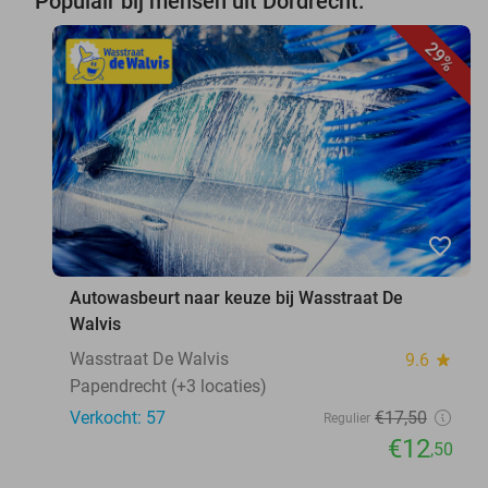
Populair bij mensen uit Dordrecht:
29%
favorite_border
Autowasbeurt naar keuze bij Wasstraat De
Walvis
Wasstraat De Walvis
9.6
star
Papendrecht (+3 locaties)
Verkocht: 57
€17
,50
Regulier
€12
,50