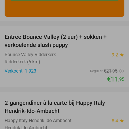
favorite_border
Entree Bounce Valley (2 uur) + sokken +
46%
verkoelende slush puppy
Bounce Valley Ridderkerk
9.2
star
Ridderkerk (6 km)
Verkocht: 1.923
€21
,95
Regulier
€11
,95
favorite_border
2-gangendiner à la carte bij Happy Italy
35%
Hendrik-Ido-Ambacht
Happy Italy Hendrik-Ido-Ambacht
8.4
star
Hendrik-Ido-Ambacht