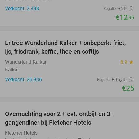
Verkocht: 2.498
€20
Regulier
€12
,95
favorite_border
Entree Wunderland Kalkar + onbeperkt friet,
32%
ijs, frisdrank, koffie, thee en softijs
Wunderland Kalkar
8.9
star
Kalkar
Verkocht: 26.836
€36
,50
Regulier
€25
favorite_border
Overnachting voor 2 + evt. ontbijt en 3-
gangendiner bij Fletcher Hotels
Fletcher Hotels