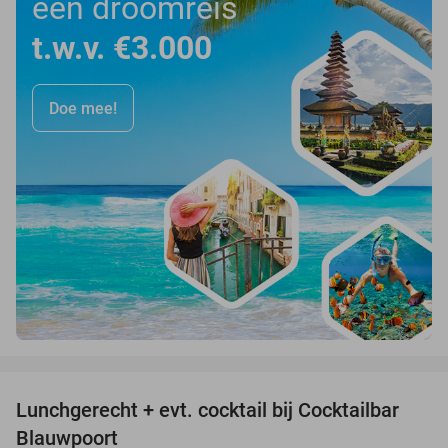
een droomreis
t.w.v. €3.000
Doe mee!
favorite_border
Lunchgerecht + evt. cocktail bij Cocktailbar
34%
Blauwpoort