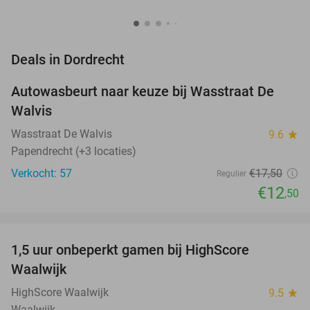
favorite_border
Deals in Dordrecht
Autowasbeurt naar keuze bij Wasstraat De
29%
Walvis
Wasstraat De Walvis
9.6
star
Papendrecht (+3 locaties)
Verkocht: 57
€17
,50
Regulier
€12
,50
favorite_border
1,5 uur onbeperkt gamen bij HighScore
33%
NEW
Waalwijk
TODAY
HighScore Waalwijk
9.5
star
Waalwijk