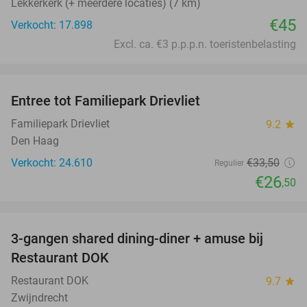
Lekkerkerk (+ meerdere locaties) (7 km)
€45
Verkocht: 17.898
Excl. ca. €3 p.p.p.n. toeristenbelasting
favorite_border
Entree tot Familiepark Drievliet
21%
Familiepark Drievliet
9.2
star
Den Haag
Verkocht: 24.610
€33
,50
Regulier
€26
,50
favorite_border
3-gangen shared dining-diner + amuse bij
29%
Restaurant DOK
Restaurant DOK
9.7
star
Zwijndrecht