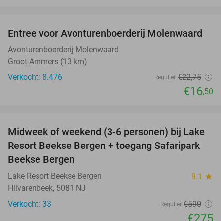
favorite_border
Entree voor Avonturenboerderij Molenwaard
27%
Avonturenboerderij Molenwaard
Groot-Ammers (13 km)
Verkocht: 8.476
€22
,75
Regulier
€16
,50
favorite_border
Midweek of weekend (3-6 personen) bij Lake
53%
Resort Beekse Bergen + toegang Safaripark
Beekse Bergen
Lake Resort Beekse Bergen
9.1
star
Hilvarenbeek, 5081 NJ
Verkocht: 33
€590
Regulier
€275