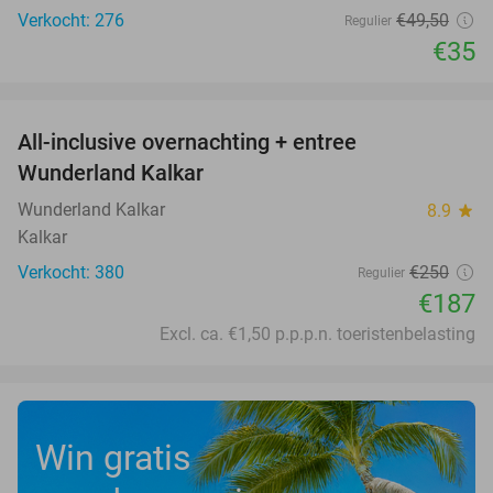
Verkocht: 276
€49
,50
Regulier
€35
favorite_border
All-inclusive overnachting + entree
25%
Wunderland Kalkar
Wunderland Kalkar
8.9
star
Kalkar
Verkocht: 380
€250
Regulier
€187
Excl. ca. €1,50 p.p.p.n. toeristenbelasting
Win gratis