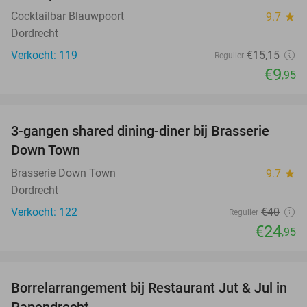
Cocktailbar Blauwpoort
9.7
star
Dordrecht
Verkocht: 119
€15
,15
Regulier
€9
,95
favorite_border
3-gangen shared dining-diner bij Brasserie
38%
Down Town
Brasserie Down Town
9.7
star
Dordrecht
Verkocht: 122
€40
Regulier
€24
,95
favorite_border
Borrelarrangement bij Restaurant Jut & Jul in
34%
Papendrecht