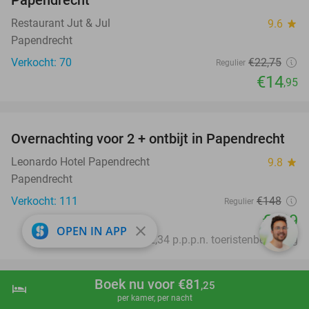
Restaurant Jut & Jul
9.6
star
Papendrecht
Verkocht: 70
€22
,75
Regulier
€14
,95
favorite_border
Overnachting voor 2 + ontbijt in Papendrecht
26%
Leonardo Hotel Papendrecht
9.8
star
Papendrecht
Verkocht: 111
€148
Regulier
€109
close
OPEN IN APP
Excl. ca. €2,34 p.p.p.n. toeristenbelasting
favorite_border
Boek nu voor €81
,25
hotel
shopping_cart
Boek nu
navigate_next
Dinerbuffet bij Familierestaurant Molenwaard
20%
per kamer, per nacht