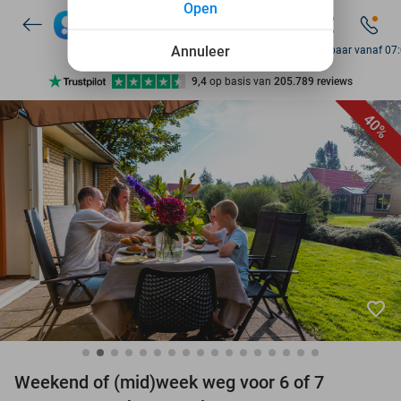
Open
7 dagen per week beschikbaar
10+ miljoen leden
Annuleer
Bereikbaar vanaf 07
9,4
op basis van
205.789 reviews
Ontdek 15.000+ deals
40%
7 dagen per week beschikbaar
10+ miljoen leden
favorite_border
Weekend of (mid)week weg voor 6 of 7