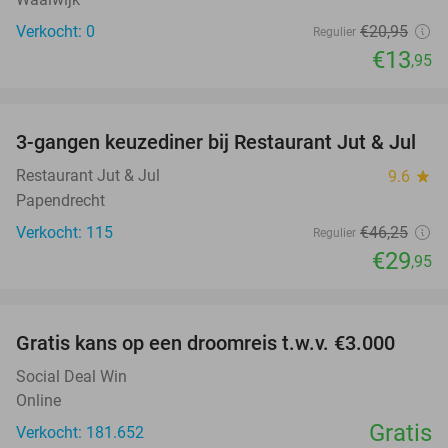
Verkocht: 0
€20
,95
Regulier
€13
,95
favorite_border
3-gangen keuzediner bij Restaurant Jut & Jul
35%
Restaurant Jut & Jul
9.6
star
Papendrecht
Verkocht: 115
€46
,25
Regulier
€29
,95
favorite_border
Gratis kans op een droomreis t.w.v. €3.000
Social Deal Win
Online
Gratis
Verkocht: 181.652