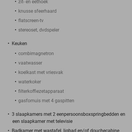
zit- en eethoek
knusse sfeerhaard
flatscreen-tv
stereoset, dvdspeler
Keuken
combimagnetron
vaatwasser
koelkast met vriesvak
waterkoker
filterkoffiezetapparaat
gasfornuis met 4 gaspitten
3 slaapkamers met 2 eenpersoonsboxspringbedden en
een slaapkamer met televisie
Badkamer met wastafel, ligbad en/of douchecabine