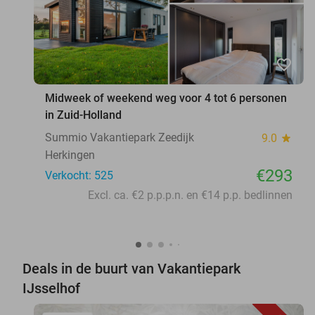
favorite_border
Midweek of weekend weg voor 4 tot 6 personen
in Zuid-Holland
Summio Vakantiepark Zeedijk
9.0
star
Herkingen
€293
Verkocht: 525
Excl. ca. €2 p.p.p.n. en €14 p.p. bedlinnen
Deals in de buurt van Vakantiepark
IJsselhof