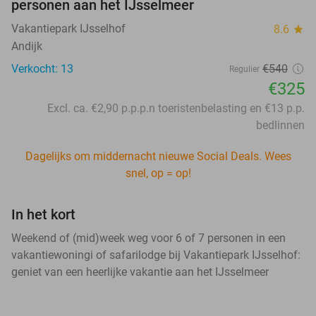
personen aan het IJsselmeer
Vakantiepark IJsselhof
8.6
star
Andijk
Verkocht: 13
€540
Regulier
€325
Excl. ca. €2,90 p.p.p.n toeristenbelasting en €13 p.p.
bedlinnen
Dagelijks om middernacht nieuwe Social Deals. Wees
snel, op = op!
In het kort
Weekend of (mid)week weg voor 6 of 7 personen in een
vakantiewoningi of safarilodge bij Vakantiepark IJsselhof:
geniet van een heerlijke vakantie aan het IJsselmeer