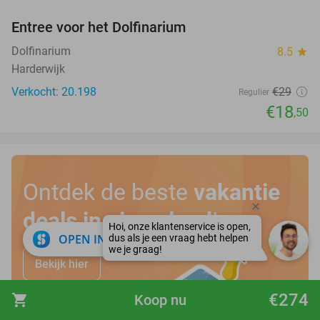
Entree voor het Dolfinarium
36%
Dolfinarium
8.5
star
Harderwijk
Verkocht: 20.198
€29
Regulier
€18
,50
Ontdek de beste
vakantie
deals in eigen land
!
close
OPEN IN APP
Bekijk hier
€274
shopping_cart
Koop nu