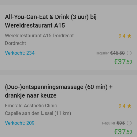
favorite_border
All-You-Can-Eat & Drink (3 uur) bij
19%
Wereldrestaurant A15
Wereldrestaurant A15 Dordrecht
9.4
star
Dordrecht
Verkocht: 234
€46
,50
Regulier
€37
,50
favorite_border
(Duo-)ontspanningsmassage (60 min) +
61%
drankje naar keuze
Emerald Aesthetic Clinic
9.4
star
Capelle aan den IJssel (11 km)
Verkocht: 209
€95
Regulier
€37
,50