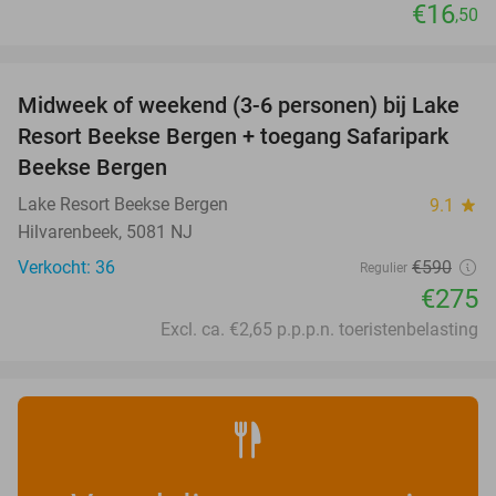
€16
,50
favorite_border
Midweek of weekend (3-6 personen) bij Lake
53%
Resort Beekse Bergen + toegang Safaripark
Beekse Bergen
Lake Resort Beekse Bergen
9.1
star
Hilvarenbeek, 5081 NJ
Verkocht: 36
€590
Regulier
€275
Excl. ca. €2,65 p.p.p.n. toeristenbelasting