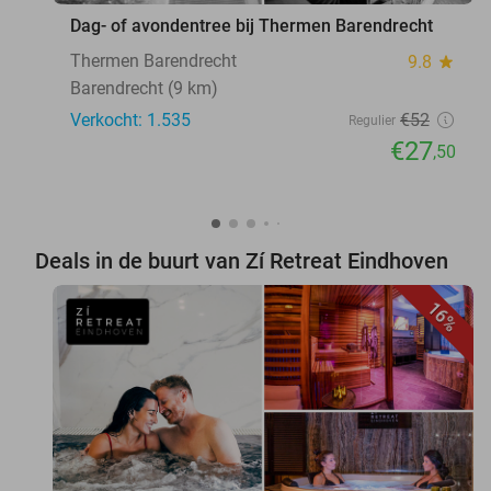
Dag- of avondentree bij Thermen Barendrecht
Thermen Barendrecht
9.8
star
Barendrecht (9 km)
Verkocht: 1.535
€52
Regulier
€27
,50
Deals in de buurt van Zí Retreat Eindhoven
16%