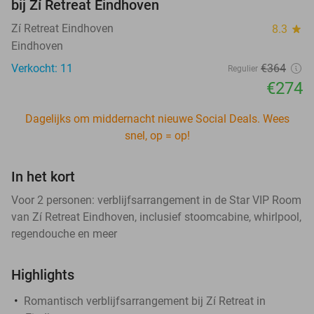
bij Zí Retreat Eindhoven
Zí Retreat Eindhoven
8.3
star
Eindhoven
Verkocht: 11
€364
Regulier
€274
Dagelijks om middernacht nieuwe Social Deals. Wees
snel, op = op!
In het kort
Voor 2 personen: verblijfsarrangement in de Star VIP Room
van Zí Retreat Eindhoven, inclusief stoomcabine, whirlpool,
regendouche en meer
Highlights
Romantisch verblijfsarrangement bij Zí Retreat in