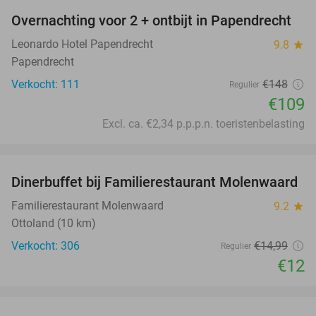
Overnachting voor 2 + ontbijt in Papendrecht
26%
Leonardo Hotel Papendrecht
9.8
star
Papendrecht
Verkocht: 111
€148
Regulier
€109
Excl. ca. €2,34 p.p.p.n. toeristenbelasting
favorite_border
Dinerbuffet bij Familierestaurant Molenwaard
20%
Familierestaurant Molenwaard
9.2
star
Ottoland (10 km)
Verkocht: 306
€14
,99
Regulier
€12
favorite_border