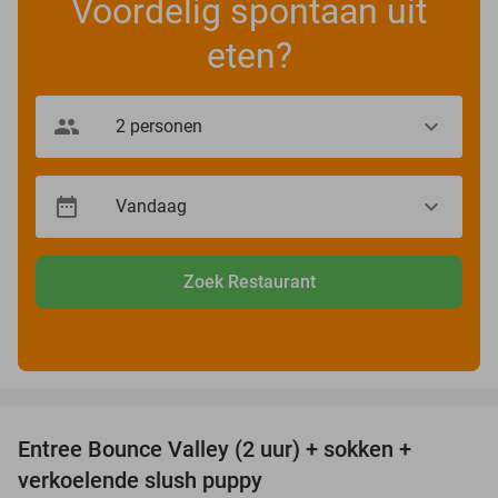
Voordelig spontaan uit
eten?
Zoek Restaurant
favorite_border
Entree Bounce Valley (2 uur) + sokken +
46%
verkoelende slush puppy