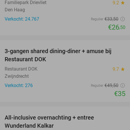
Familiepark Drievliet
9.2
star
Den Haag
Verkocht: 24.767
€33
,50
Regulier
€26
,50
favorite_border
3-gangen shared dining-diner + amuse bij
29%
Restaurant DOK
Restaurant DOK
9.7
star
Zwijndrecht
Verkocht: 276
€49
,50
Regulier
€35
favorite_border
All-inclusive overnachting + entree
25%
Wunderland Kalkar