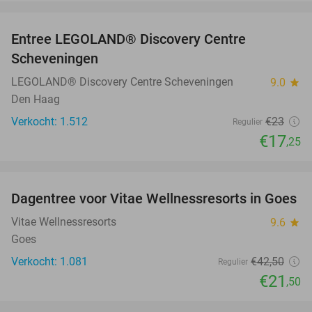
favorite_border
Entree LEGOLAND® Discovery Centre
25%
Scheveningen
LEGOLAND® Discovery Centre Scheveningen
9.0
star
Den Haag
Verkocht: 1.512
€23
Regulier
€17
,25
favorite_border
Dagentree voor Vitae Wellnessresorts in Goes
49%
Vitae Wellnessresorts
9.6
star
Goes
Verkocht: 1.081
€42
,50
Regulier
€21
,50
favorite_border