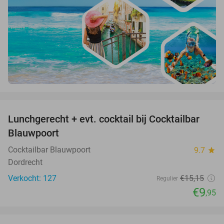
favorite_border
Lunchgerecht + evt. cocktail bij Cocktailbar
34%
Blauwpoort
Cocktailbar Blauwpoort
9.7
star
Dordrecht
Verkocht: 127
€15
,15
Regulier
€9
,95
favorite_border