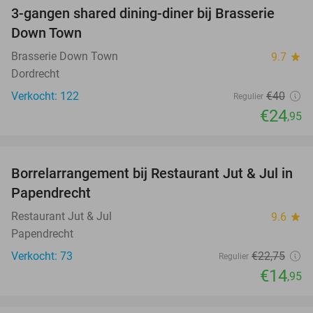
3-gangen shared dining-diner bij Brasserie
38%
Down Town
Brasserie Down Town
9.7
star
Dordrecht
Verkocht: 122
€40
Regulier
€24
,95
favorite_border
Borrelarrangement bij Restaurant Jut & Jul in
34%
Papendrecht
Restaurant Jut & Jul
9.6
star
Papendrecht
Verkocht: 73
€22
,75
Regulier
€14
,95
favorite_border