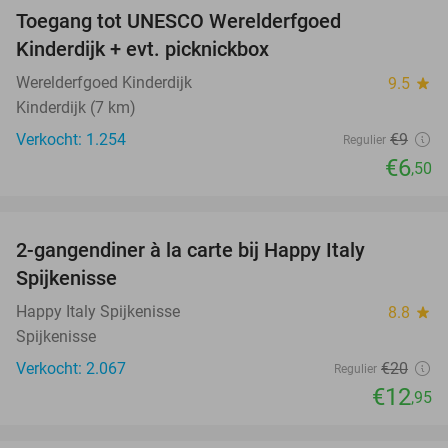
Toegang tot UNESCO Werelderfgoed
28%
Kinderdijk + evt. picknickbox
Werelderfgoed Kinderdijk
9.5
star
Kinderdijk (7 km)
Verkocht: 1.254
€9
Regulier
€6
,50
favorite_border
2-gangendiner à la carte bij Happy Italy
35%
Spijkenisse
Happy Italy Spijkenisse
8.8
star
Spijkenisse
Verkocht: 2.067
€20
Regulier
€12
,95