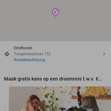
wellness
Eindhoven
Tongelresestraat 152
Routebeschrijving
Maak gratis kans op een droomreis t.w.v. €3.000!