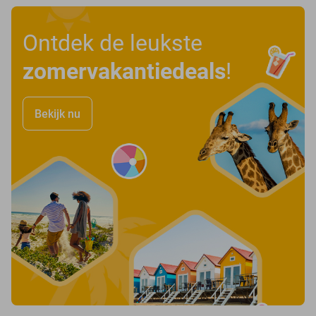
Ontdek de leukste
zomervakantiedeals
!
Bekijk nu