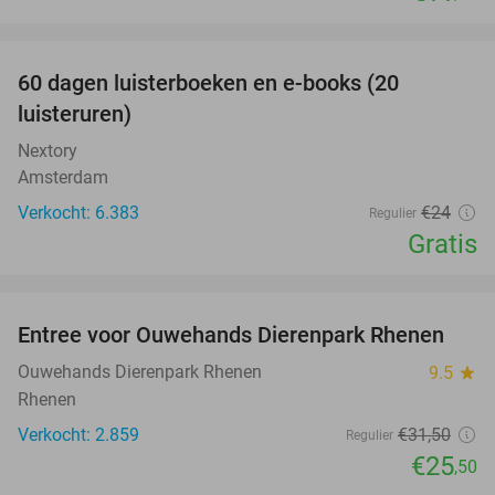
favorite_border
100%
60 dagen luisterboeken en e-books (20
luisteruren)
Nextory
Amsterdam
Verkocht: 6.383
€24
Regulier
Gratis
favorite_border
Entree voor Ouwehands Dierenpark Rhenen
19%
Ouwehands Dierenpark Rhenen
9.5
star
Rhenen
Verkocht: 2.859
€31
,50
Regulier
€25
,50