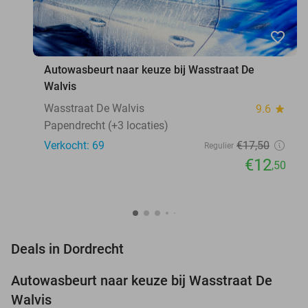
favorite_border
Autowasbeurt naar keuze bij Wasstraat De
Walvis
Wasstraat De Walvis
9.6
star
Papendrecht (+3 locaties)
Verkocht: 69
€17
,50
Regulier
€12
,50
favorite_border
Deals in Dordrecht
Autowasbeurt naar keuze bij Wasstraat De
29%
Walvis