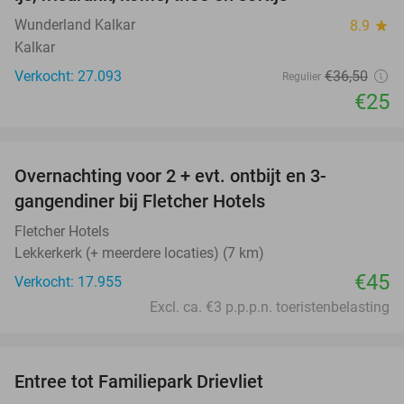
Wunderland Kalkar
8.9
star
Kalkar
Verkocht: 27.093
€36
,50
Regulier
€25
favorite_border
Overnachting voor 2 + evt. ontbijt en 3-
gangendiner bij Fletcher Hotels
Fletcher Hotels
Lekkerkerk (+ meerdere locaties) (7 km)
€45
Verkocht: 17.955
Excl. ca. €3 p.p.p.n. toeristenbelasting
favorite_border
Entree tot Familiepark Drievliet
21%