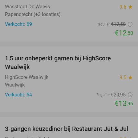
Wasstraat De Walvis
9.6
star
Papendrecht (+3 locaties)
Verkocht: 69
€17
,50
Regulier
€12
,50
favorite_border
1,5 uur onbeperkt gamen bij HighScore
33%
NEW
Waalwijk
TODAY
HighScore Waalwijk
9.5
star
Waalwijk
Verkocht: 54
€20
,95
Regulier
€13
,95
favorite_border
3-gangen keuzediner bij Restaurant Jut & Jul
35%