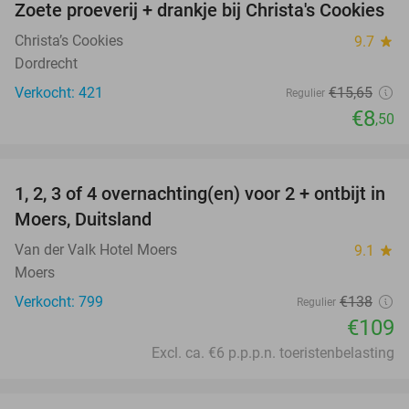
Zoete proeverij + drankje bij Christa's Cookies
46%
Christa’s Cookies
9.7
star
Dordrecht
Verkocht: 421
€15
,65
Regulier
€8
,50
favorite_border
1, 2, 3 of 4 overnachting(en) voor 2 + ontbijt in
21%
Moers, Duitsland
Van der Valk Hotel Moers
9.1
star
Moers
Verkocht: 799
€138
Regulier
€109
Excl. ca. €6 p.p.p.n. toeristenbelasting
favorite_border