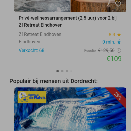
favorite_border
Privé-wellnessarrangement (2,5 uur) voor 2 bij
Zí Retreat Eindhoven
Zí Retreat Eindhoven
8.3
star
Eindhoven
0 min.
directions_walk
Verkocht: 68
€129
,50
Regulier
€109
Populair bij mensen uit Dordrecht:
29%