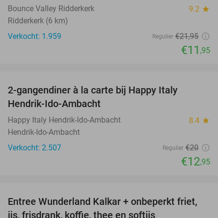
Bounce Valley Ridderkerk
9.2
star
Ridderkerk (6 km)
Verkocht: 1.959
€21
,95
Regulier
€11
,95
favorite_border
2-gangendiner à la carte bij Happy Italy
35%
Hendrik-Ido-Ambacht
Happy Italy Hendrik-Ido-Ambacht
8.4
star
Hendrik-Ido-Ambacht
Verkocht: 2.507
€20
Regulier
€12
,95
favorite_border
Entree Wunderland Kalkar + onbeperkt friet,
32%
ijs, frisdrank, koffie, thee en softijs