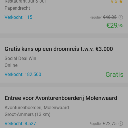
Restaurant Jut & Jul
9.6
star
Papendrecht
Verkocht: 115
€46
,25
Regulier
€29
,95
favorite_border
Gratis kans op een droomreis t.w.v. €3.000
Social Deal Win
Online
Gratis
Verkocht: 182.500
favorite_border
Entree voor Avonturenboerderij Molenwaard
27%
Avonturenboerderij Molenwaard
Groot-Ammers (13 km)
Verkocht: 8.527
€22
,75
Regulier