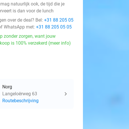
mag natuurlijk ook, de tijd die je
rveert is dan voor de lunch
gen over de deal? Bel:
+31 88 205 05
f WhatsApp met:
+31 88 205 05 05
p zonder zorgen, want jouw
koop is 100% verzekerd (meer info)
Norg
Langeloërweg 63
Routebeschrijving