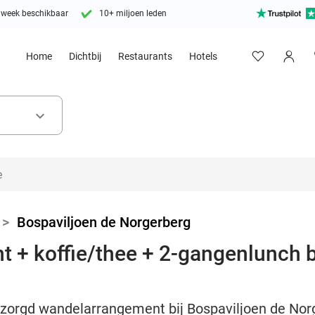
 week beschikbaar
10+ miljoen leden
Home
Dichtbij
Restaurants
Hotels
keyboard_arrow_down
>
Bospaviljoen de Norgerberg
+ koffie/thee + 2-gangenlunch b
rzorgd wandelarrangement bij Bospaviljoen de Nor