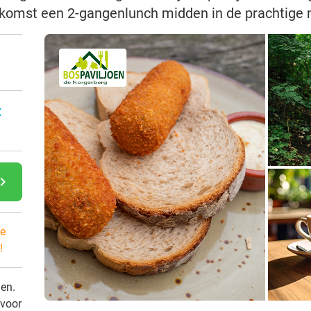
gkomst een 2-gangenlunch midden in de prachtige 
:
gate_next
e
!
den.
 voor