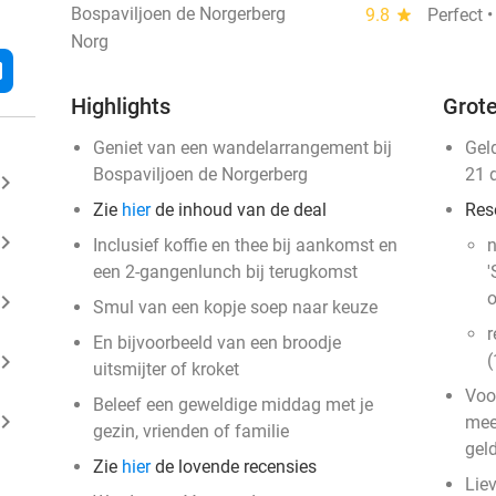
Bospaviljoen de Norgerberg
9.8
star
Perfect 
Norg
l
Highlights
Grote
Geniet van een wandelarrangement bij
Gel
Bospaviljoen de Norgerberg
21 
ard_arrow_right
Zie
hier
de inhoud van de deal
Res
ard_arrow_right
Inclusief koffie en thee bij aankomst en
n
een 2-gangenlunch bij terugkomst
'
o
ard_arrow_right
Smul van een kopje soep naar keuze
r
En bijvoorbeeld van een broodje
ard_arrow_right
(
uitsmijter of kroket
​Voo
Beleef een geweldige middag met je
ard_arrow_right
mee
gezin, vrienden of familie
gel
Zie
hier
de lovende recensies
Lie