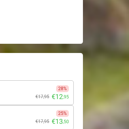
28%
€12
€17
,95
,95
25%
€13
€17
,95
,50