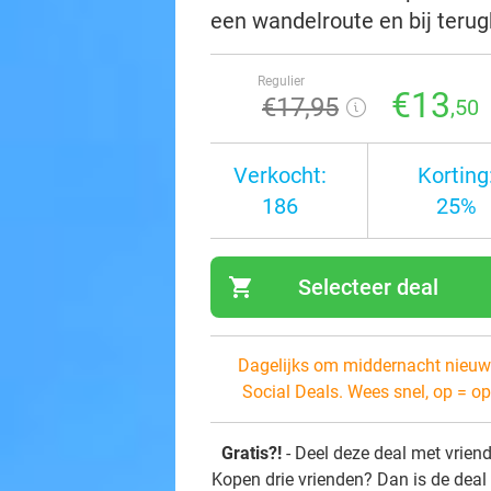
een wandelroute en bij teru
Regulier
€13
€17
,95
,50
Verkocht:
Korting
186
25%
shopping_cart
Selecteer deal
navi
Dagelijks om middernacht nieuw
Social Deals. Wees snel, op = op
Gratis?!
- Deel deze deal met vrien
Kopen drie vrienden? Dan is de deal