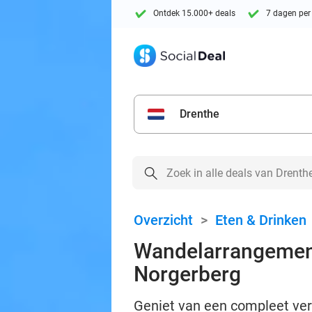
Ontdek 15.000+ deals
7 dagen per
Drenthe
Overzicht
>
Eten & Drinken
Wandelarrangement 
Norgerberg
Geniet van een compleet ve