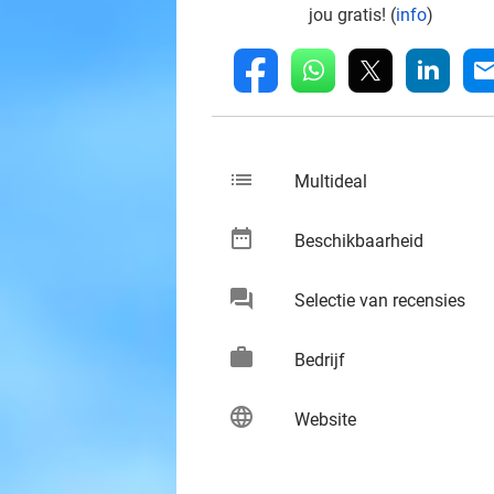
jou gratis! (
info
)
whatsapp
linkedin
fb
mai
list
keybo
Multideal
date_range
keybo
Beschikbaarheid
chat
keybo
Selectie van recensies
work
keybo
Bedrijf
language
keybo
Website