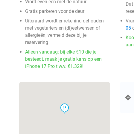
Word even één met de natuur
Dat 
Gratis parkeren voor de deur
rese
Uiteraard wordt er rekening gehouden
Vra
met vegetariërs en (di)eetwensen of
05
o
allergieën, vermeld deze bij je
Koo
reservering
aan
Alleen vandaag: bij elke €10 die je
besteedt, maak je gratis kans op een
iPhone 17 Pro t.w.v. €1.329!
food