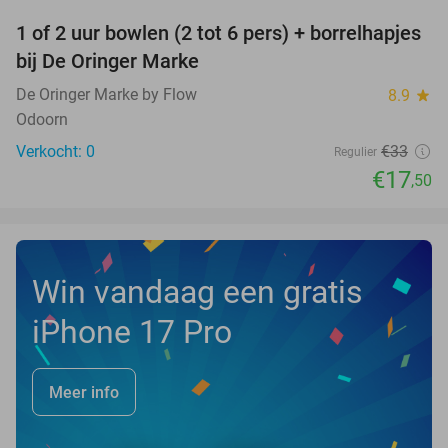
1 of 2 uur bowlen (2 tot 6 pers) + borrelhapjes
47%
NEW
bij De Oringer Marke
TODAY
De Oringer Marke by Flow
8.9
star
Odoorn
Verkocht: 0
€33
Regulier
€17
,50
Win vandaag een gratis
iPhone 17 Pro
Meer info