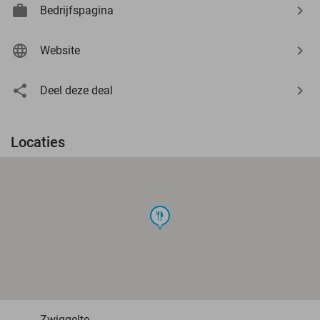
Bedrijfspagina
Website
Deel deze deal
Locaties
food
Zwiggelte