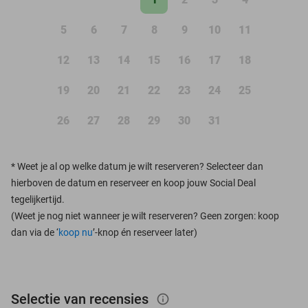
5
6
7
8
9
10
11
12
13
14
15
16
17
18
19
20
21
22
23
24
25
26
27
28
29
30
31
*
Weet je al op welke datum je wilt reserveren? Selecteer dan
hierboven de datum en reserveer en koop jouw Social Deal
tegelijkertijd.
(Weet je nog niet wanneer je wilt reserveren? Geen zorgen: koop
dan via de ‘
koop nu
’-knop én reserveer later)
Selectie van recensies
info_outlined