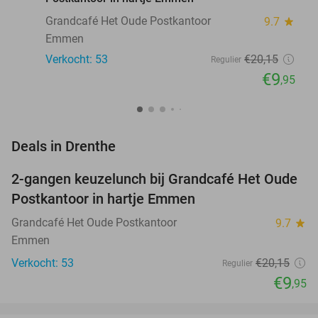
Grandcafé Het Oude Postkantoor
9.7
star
Emmen
Verkocht: 53
€20
,15
Regulier
€9
,95
favorite_border
Deals in Drenthe
2-gangen keuzelunch bij Grandcafé Het Oude
51%
NEW
Postkantoor in hartje Emmen
TODAY
Grandcafé Het Oude Postkantoor
9.7
star
Emmen
Verkocht: 53
€20
,15
Regulier
€9
,95
favorite_border