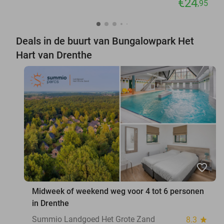
€24
,95
Deals in de buurt van Bungalowpark Het
Hart van Drenthe
favorite_border
Midweek of weekend weg voor 4 tot 6 personen
in Drenthe
Summio Landgoed Het Grote Zand
8.3
star