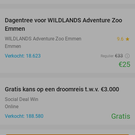
favorite_border
Dagentree voor WILDLANDS Adventure Zoo
24%
Emmen
WILDLANDS Adventure Zoo Emmen
9.6
star
Emmen
Verkocht: 18.623
€33
Regulier
€25
favorite_border
Gratis kans op een droomreis t.w.v. €3.000
Social Deal Win
Online
Gratis
Verkocht: 188.580