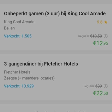
favorite_border
Onbeperkt gamen (3 uur) bij King Cool Arcade
34%
King Cool Arcade
9.6
star
Beilen
Verkocht: 1.505
€19
,50
Regulier
€12
,95
favorite_border
3-gangendiner bij Fletcher Hotels
42%
Fletcher Hotels
Zeegse (+ meerdere locaties)
Verkocht: 13.929
€39
Regulier
€22
,50
favorite_border