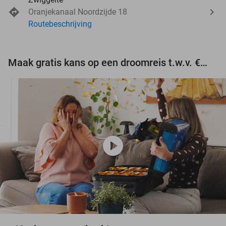
Oranjekanaal Noordzijde 18
Routebeschrijving
Maak gratis kans op een droomreis t.w.v. €3.000!
play_circle