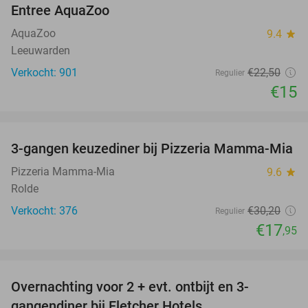
Entree AquaZoo
33%
AquaZoo
9.4
star
Leeuwarden
Verkocht: 901
€22
,50
Regulier
€15
favorite_border
3-gangen keuzediner bij Pizzeria Mamma-Mia
41%
Pizzeria Mamma-Mia
9.6
star
Rolde
Verkocht: 376
€30
,20
Regulier
€17
,95
favorite_border
Overnachting voor 2 + evt. ontbijt en 3-
gangendiner bij Fletcher Hotels