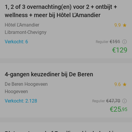
1, 2 of 3 overnachting(en) voor 2 + ontbijt +
32%
NEW
wellness + meer bij Hôtel L'Amandier
TODAY
Hôtel L'Amandier
9.9
star
Libramont-Chevigny
Verkocht: 6
€191
Regulier
€129
favorite_border
4-gangen keuzediner bij De Beren
46%
De Beren Hoogeveen
9.6
star
Hoogeveen
Verkocht: 2.128
€47
,70
Regulier
€25
,95
favorite_border