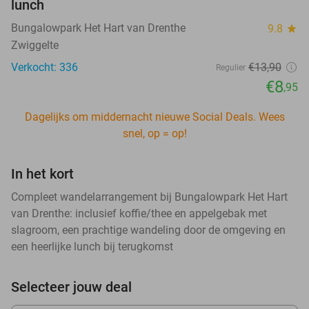
lunch
Bungalowpark Het Hart van Drenthe
9.8
star
Zwiggelte
Verkocht: 336
€13
,90
Regulier
€8
,95
Dagelijks om middernacht nieuwe Social Deals. Wees
snel, op = op!
In het kort
Compleet wandelarrangement bij Bungalowpark Het Hart
van Drenthe: inclusief koffie/thee en appelgebak met
slagroom, een prachtige wandeling door de omgeving en
een heerlijke lunch bij terugkomst
Selecteer jouw deal