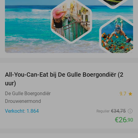
favorite_border
All-You-Can-Eat bij De Gulle Boergondiër (2
23%
uur)
De Gulle Boergondiër
9.7
star
Drouwenermond
Verkocht: 1.864
€34
,75
Regulier
€26
,90
favorite_border