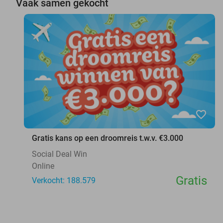
Vaak samen gekocht
favorite_border
Gratis kans op een droomreis t.w.v. €3.000
Social Deal Win
Online
Gratis
Verkocht: 188.579