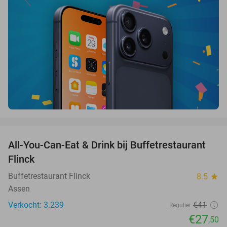
favorite_border
All-You-Can-Eat & Drink bij Buffetrestaurant
33%
Flinck
Buffetrestaurant Flinck
8.5
star
Assen
Verkocht: 3.239
€41
Regulier
€27
,50