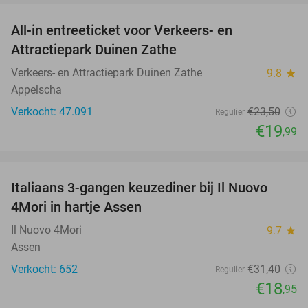
All-in entreeticket voor Verkeers- en
15%
Attractiepark Duinen Zathe
Verkeers- en Attractiepark Duinen Zathe
9.8
star
Appelscha
Verkocht: 47.091
€23
,50
Regulier
€19
,99
favorite_border
Italiaans 3-gangen keuzediner bij Il Nuovo
40%
4Mori in hartje Assen
Il Nuovo 4Mori
9.7
star
Assen
Verkocht: 652
€31
,40
Regulier
€18
,95