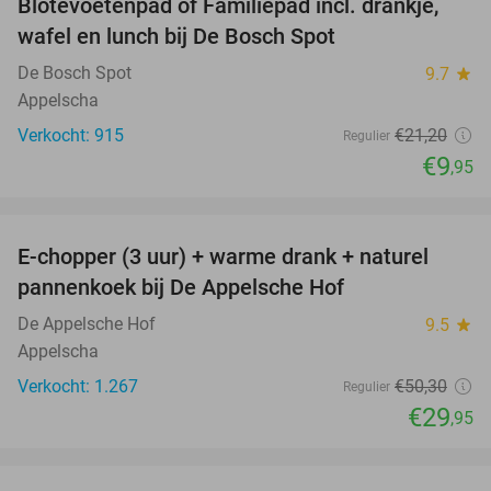
Blotevoetenpad of Familiepad incl. drankje,
53%
wafel en lunch bij De Bosch Spot
De Bosch Spot
9.7
star
Appelscha
Verkocht: 915
€21
,20
Regulier
€9
,95
favorite_border
E-chopper (3 uur) + warme drank + naturel
40%
pannenkoek bij De Appelsche Hof
De Appelsche Hof
9.5
star
Appelscha
Verkocht: 1.267
€50
,30
Regulier
€29
,95
favorite_border