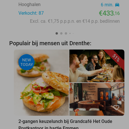
Hooghalen
6 min.
directions_car
€433
Verkocht: 87
,16
Excl. ca. €1,75 p.p.p.n. en €14 p.p. bedlinnen
Populair bij mensen uit Drenthe:
51%
NEW
TODAY
favorite_border
2-gangen keuzelunch bij Grandcafé Het Oude
Postkantoor in hartje Emmen