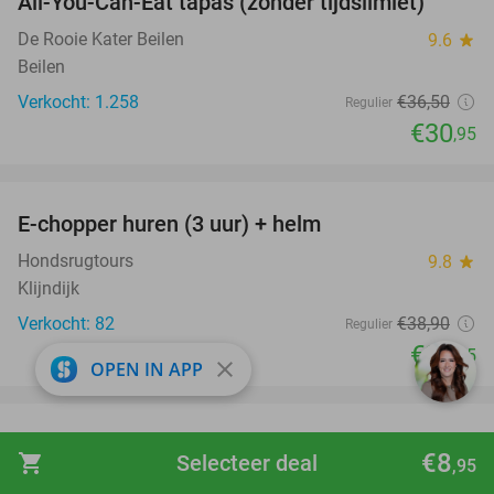
All-You-Can-Eat tapas (zonder tijdslimiet)
15%
De Rooie Kater Beilen
9.6
star
Beilen
Verkocht: 1.258
€36
,50
Regulier
€30
,95
favorite_border
E-chopper huren (3 uur) + helm
41%
Hondsrugtours
9.8
star
Klijndijk
Verkocht: 82
€38
,90
Regulier
€22
,95
close
OPEN IN APP
favorite_border
Entree Klimbos Overijssel
31%
€8
shopping_cart
Selecteer deal
,95
Klimbos Overijssel
9.8
star