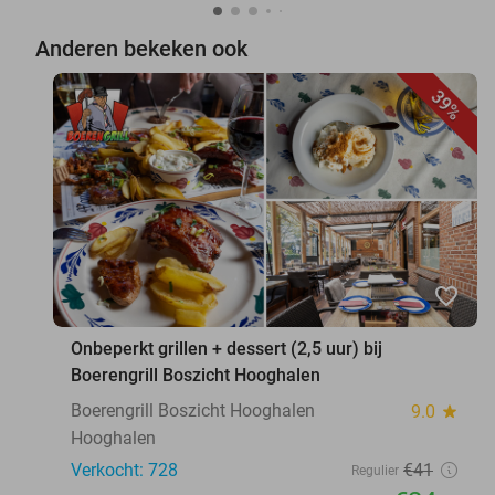
Anderen bekeken ook
39%
favorite_border
Onbeperkt grillen + dessert (2,5 uur) bij
Boerengrill Boszicht Hooghalen
Boerengrill Boszicht Hooghalen
9.0
star
Hooghalen
Verkocht: 728
€41
Regulier