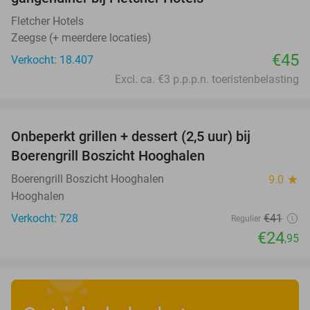
Fletcher Hotels
Zeegse (+ meerdere locaties)
€45
Verkocht: 18.407
Excl. ca. €3 p.p.p.n. toeristenbelasting
favorite_border
Onbeperkt grillen + dessert (2,5 uur) bij
39%
Boerengrill Boszicht Hooghalen
Boerengrill Boszicht Hooghalen
9.0
star
Hooghalen
Verkocht: 728
€41
Regulier
€24
,95