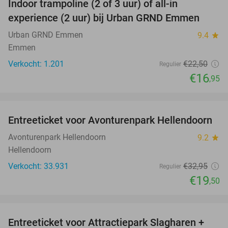
Indoor trampoline (2 of 3 uur) of all-in
25%
experience (2 uur) bij Urban GRND Emmen
Urban GRND Emmen
9.4
star
Emmen
Verkocht: 1.201
€22
,50
Regulier
€16
,95
favorite_border
Entreeticket voor Avonturenpark Hellendoorn
41%
Avonturenpark Hellendoorn
9.2
star
Hellendoorn
Verkocht: 33.931
€32
,95
Regulier
€19
,50
favorite_border
Entreeticket voor Attractiepark Slagharen +
41%